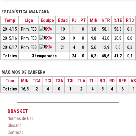
ESTADÍSTICA AVANZADA
Temp
Liga
Equipo
Edad
PJ
PT
MIN
%TR
%TE
RT3
2014/15
Prim. FEB
BSA
19
11
0
3,8
58,1
58,3
0,1
2015/16
Prim. FEB
BSA
20
9
0
9,8
43,6
36,8
0,0
2016/17
Prim. FEB
BSA
21
4
0
5,6
12,9
0,0
0,3
Totales
3 temporadas
24
0
6,3
45,6
41,2
0,1
MÁXIMOS DE CARRERA
Tipo
MIN
TCA
TCI
T3A
T3I
TLA
TLI
RO
RD
REB
AS
Totales
16,3
2
4
0
1
2
4
3
4
6
1
DBASKET
Normas de Uso
Glosario
Contacto