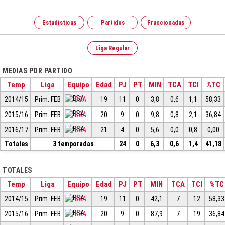
Estadísticas
Partidos
Fraccionadas
Liga Regular
MEDIAS POR PARTIDO
Temp
Liga
Equipo
Edad
PJ
PT
MIN
TCA
TCI
%TC
2014/15
Prim. FEB
BSA
19
11
0
3,8
0,6
1,1
58,33
2015/16
Prim. FEB
BSA
20
9
0
9,8
0,8
2,1
36,84
2016/17
Prim. FEB
BSA
21
4
0
5,6
0,0
0,8
0,00
Totales
3 temporadas
24
0
6,3
0,6
1,4
41,18
TOTALES
Temp
Liga
Equipo
Edad
PJ
PT
MIN
TCA
TCI
%TC
2014/15
Prim. FEB
BSA
19
11
0
42,1
7
12
58,33
2015/16
Prim. FEB
BSA
20
9
0
87,9
7
19
36,84