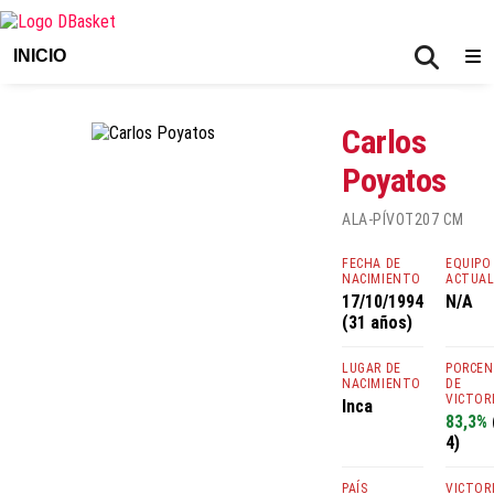
INICIO
Carlos
Poyatos
ALA-PÍVOT
207 CM
FECHA DE
EQUIPO
NACIMIENTO
ACTUA
17/10/1994
N/A
(31 años)
LUGAR DE
PORCE
NACIMIENTO
DE
VICTOR
Inca
83,3%
4)
PAÍS
VICTOR