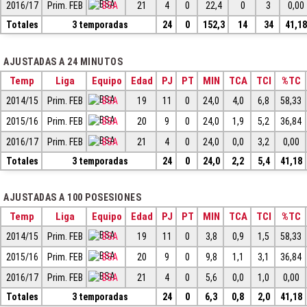
2016/17
Prim. FEB
BSA
21
4
0
22,4
0
3
0,00
Totales
3 temporadas
24
0
152,3
14
34
41,18
AJUSTADAS A 24 MINUTOS
Temp
Liga
Equipo
Edad
PJ
PT
MIN
TCA
TCI
%TC
2014/15
Prim. FEB
BSA
19
11
0
24,0
4,0
6,8
58,33
2015/16
Prim. FEB
BSA
20
9
0
24,0
1,9
5,2
36,84
2016/17
Prim. FEB
BSA
21
4
0
24,0
0,0
3,2
0,00
Totales
3 temporadas
24
0
24,0
2,2
5,4
41,18
AJUSTADAS A 100 POSESIONES
Temp
Liga
Equipo
Edad
PJ
PT
MIN
TCA
TCI
%TC
2014/15
Prim. FEB
BSA
19
11
0
3,8
0,9
1,5
58,33
2015/16
Prim. FEB
BSA
20
9
0
9,8
1,1
3,1
36,84
2016/17
Prim. FEB
BSA
21
4
0
5,6
0,0
1,0
0,00
Totales
3 temporadas
24
0
6,3
0,8
2,0
41,18