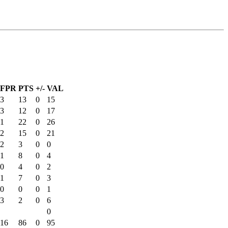
FPR
PTS
+/-
VAL
3
13
0
15
3
12
0
17
1
22
0
26
2
15
0
21
2
3
0
0
1
8
0
4
0
4
0
2
1
7
0
3
0
0
0
1
3
2
0
6
0
16
86
0
95