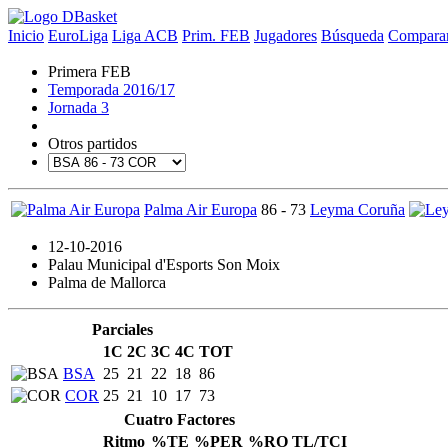
Inicio
EuroLiga
Liga ACB
Prim. FEB
Jugadores
Búsqueda
Comparar
Primera FEB
Temporada 2016/17
Jornada 3
Otros partidos
Palma Air Europa
86 - 73
Leyma Coruña
12-10-2016
Palau Municipal d'Esports Son Moix
Palma de Mallorca
Parciales
1C
2C
3C
4C
TOT
BSA
25
21
22
18
86
COR
25
21
10
17
73
Cuatro Factores
Ritmo
%TE
%PER
%RO
TL/TCI