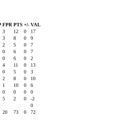
P
FPR
PTS
+/-
VAL
3
12
0
17
3
8
0
9
2
5
0
7
0
6
0
7
0
6
0
2
4
11
0
13
0
5
0
3
2
8
0
10
1
10
0
6
0
0
0
0
5
2
0
-2
0
20
73
0
72