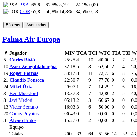
BSA
65,8
62,5%
8,3%
24,1%
0,09
COR
65,8
50,8%
14,8%
34,5%
0,18
Básicas
Avanzadas
Palma Air Europa
#
Jugador
MIN
TCA
TCI
%TC
T3A
T3I
%
5
Carles Bivià
25:25
4
10
40,00
3
7
42
10
Asier Zengotitabengoa
32:18
5
8
62,50
2
4
50
19
Roger Fornas
33:17
8
11
72,73
6
8
75
21
Claudio Fonseca
22:50
7
9
77,78
0
0
0,
24
Mikel Úriz
29:07
1
7
14,29
1
6
16
3
Ben Mockford
13:37
3
7
42,86
2
5
40
8
Javi Medori
05:13
2
3
66,67
0
0
0,
13
Víctor Serrano
16:03
3
6
50,00
0
0
0,
20
Carlos Poyatos
06:43
0
1
0,00
0
0
0,
31
Álvaro Frutos
15:27
0
2
0,00
0
2
0,
Equipo
Totales
200
33
64
51,56
14
32
43