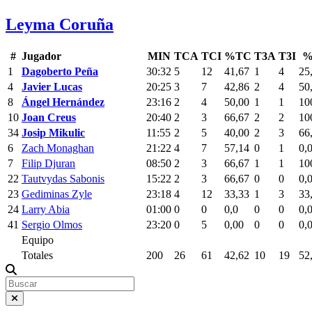
Leyma Coruña
#
Jugador
MIN
TCA
TCI
%TC
T3A
T3I
%
1
Dagoberto Peña
30:32
5
12
41,67
1
4
25
4
Javier Lucas
20:25
3
7
42,86
2
4
50
8
Ángel Hernández
23:16
2
4
50,00
1
1
10
10
Joan Creus
20:40
2
3
66,67
2
2
10
34
Josip Mikulic
11:55
2
5
40,00
2
3
66
6
Zach Monaghan
21:22
4
7
57,14
0
1
0,
7
Filip Djuran
08:50
2
3
66,67
1
1
10
22
Tautvydas Sabonis
15:22
2
3
66,67
0
0
0,
23
Gediminas Zyle
23:18
4
12
33,33
1
3
33
24
Larry Abia
01:00
0
0
0,0
0
0
0,
41
Sergio Olmos
23:20
0
5
0,00
0
0
0,
Equipo
Totales
200
26
61
42,62
10
19
52