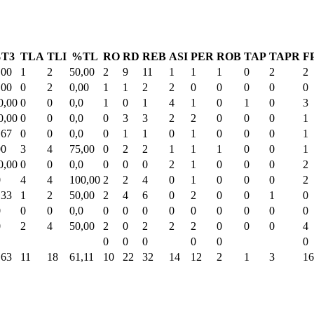
T3
TLA
TLI
%TL
RO
RD
REB
ASI
PER
ROB
TAP
TAPR
F
,00
1
2
50,00
2
9
11
1
1
1
0
2
2
,00
0
2
0,00
1
1
2
2
0
0
0
0
0
0,00
0
0
0,0
1
0
1
4
1
0
1
0
3
0,00
0
0
0,0
0
3
3
2
2
0
0
0
1
,67
0
0
0,0
0
1
1
0
1
0
0
0
1
00
3
4
75,00
0
2
2
1
1
1
0
0
1
0,00
0
0
0,0
0
0
0
2
1
0
0
0
2
0
4
4
100,00
2
2
4
0
1
0
0
0
2
,33
1
2
50,00
2
4
6
0
2
0
0
1
0
0
0
0
0,0
0
0
0
0
0
0
0
0
0
0
2
4
50,00
2
0
2
2
2
0
0
0
4
0
0
0
0
0
0
,63
11
18
61,11
10
22
32
14
12
2
1
3
16