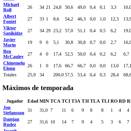
Michael
26
34
21
24,8
50,6
49,0
0,4
0,1
3,3
10,
Roll
Albert
27
33
1
8,6
54,2
46,3
0,0
1,0
12,3
13,
Fontet
Viktor
27
34
29
23,2
57,0
51,1
0,4
0,5
6,2
19,
Sanikidze
Javier
19
9
0
5,1
30,8
30,8
0,7
0,0
2,7
16,
Marín
Ben
27
4
0
17,4
52,5
50,0
0,4
0,2
6,2
6,7
McCauley
Chinemelu
26
1
0
17,6
66,7
66,7
0,0
0,0
13,0
17,
Elonu
Totales
25,9
34
200,0
57,5
53,4
0,4
0,3
28,4
68,
Máximos de temporada
Jugador
Edad
MIN
TCA
TCI
T3A
T3I
TLA
TLI
RO
RD
R
Jon
31
31,0
7
11
6
9
8
8
1
4
4
Stefansson
Damjan
27
31,6
10
14
7
9
4
5
3
6
7
Rudez
Joseph