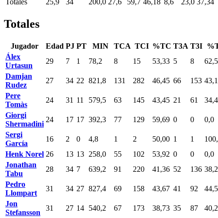
Totales
25,9
34
200,0
27,6
59,7
46,18
8,6
23,0
37,34
Totales
Jugador
Edad
PJ
PT
MIN
TCA
TCI
%TC
T3A
T3I
%T
Álex
29
7
1
78,2
8
15
53,33
5
8
62,
Urtasun
Damjan
27
34
22
821,8
131
282
46,45
66
153
43,
Rudez
Pere
24
31
11
579,5
63
145
43,45
21
61
34,
Tomàs
Giorgi
24
17
17
392,3
77
129
59,69
0
0
0,0
Shermadini
Sergi
16
2
0
4,8
1
2
50,00
1
1
100
García
Henk Norel
26
13
13
258,0
55
102
53,92
0
0
0,0
Jonathan
28
34
7
639,2
91
220
41,36
52
136
38,
Tabu
Pedro
31
34
27
827,4
69
158
43,67
41
92
44,
Llompart
Jon
31
27
14
540,2
67
173
38,73
35
87
40,
Stefansson