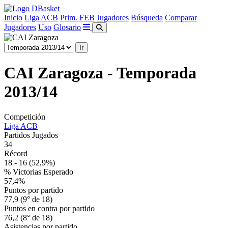
Inicio
Liga ACB
Prim. FEB
Jugadores
Búsqueda
Comparar
Jugadores
Uso
Glosario
CAI Zaragoza - Temporada
2013/14
Competición
Liga ACB
Partidos Jugados
34
Récord
18 - 16
(52,9%)
% Victorias Esperado
57,4%
Puntos por partido
77,9 (9° de 18)
Puntos en contra por partido
76,2 (8° de 18)
Asistencias por partido