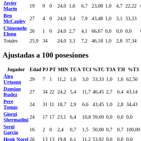
Javier
19
9
0
24,0
1,6
6,7
23,08
1,0
4,7
22,22
Marín
Ben
27
4
0
24,0
3,4
7,9
43,48
1,0
3,1
33,33
McCauley
Chinemelu
26
1
0
24,0
2,7
4,1
66,67
0,0
0,0
0,0
Elonu
Totales
25,9
34
24,0
3,3
7,2
46,18
1,0
2,8
37,34
Ajustadas a 100 posesiones
Jugador
Edad
PJ
PT
MIN
TCA
TCI
%TC
T3A
T3I
%T3
Álex
29
7
1
11,2
1,6
3,0
53,33
1,0
1,6
62,50
Urtasun
Damjan
27
34
22
24,2
5,4
11,7
46,45
2,7
6,4
43,14
Rudez
Pere
24
31
11
18,7
2,9
6,6
43,45
1,0
2,8
34,43
Tomàs
Giorgi
24
17
17
23,1
6,4
10,8
59,69
0,0
0,0
0,0
Shermadini
Sergi
16
2
0
2,4
0,7
1,5
50,00
0,7
0,7
100,00
García
Henk Norel
26
13
13
19,8
6,1
11,2
53,92
0,0
0,0
0,0