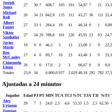
Joseph
27
30
7
608,7
105
191
54,97
7
21
33,
Jones
Michael
26
34
21
842,9
135
312
43,27
36
111
32,
Roll
Albert
27
33
1
284,4
19
41
46,34
0
1
0,00
Fontet
Viktor
27
34
29
788,8
101
220
45,91
23
93
24,
Sanikidze
Javier
19
9
0
46,3
3
13
23,08
2
9
22,
Marín
Ben
27
4
0
69,7
10
23
43,48
3
9
33,
McCauley
Chinemelu
26
1
0
17,6
2
3
66,67
0
0
0,0
Elonu
Totales
25,9
34
6.800,0
937
2.029
46,18
292
782
37,
Ajustadas a 24 minutos
Jugador
Edad
PJ
PT
MIN
TCA
TCI
%TC
T3A
T3I
%T3
Álex
29
7
1
24,0
2,5
4,6
53,33
1,5
2,5
62,50
Urtasun
Damjan