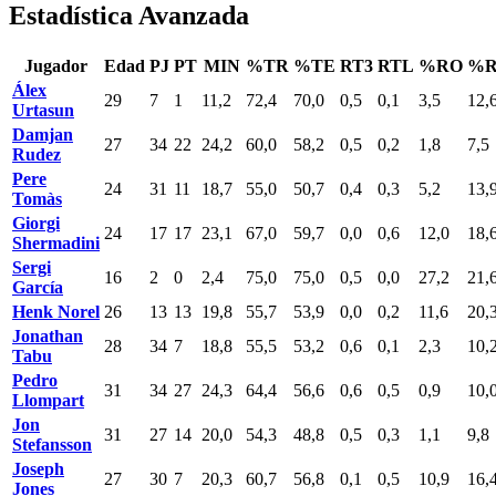
Estadística Avanzada
Jugador
Edad
PJ
PT
MIN
%TR
%TE
RT3
RTL
%RO
%
Álex
29
7
1
11,2
72,4
70,0
0,5
0,1
3,5
12,
Urtasun
Damjan
27
34
22
24,2
60,0
58,2
0,5
0,2
1,8
7,5
Rudez
Pere
24
31
11
18,7
55,0
50,7
0,4
0,3
5,2
13,
Tomàs
Giorgi
24
17
17
23,1
67,0
59,7
0,0
0,6
12,0
18,
Shermadini
Sergi
16
2
0
2,4
75,0
75,0
0,5
0,0
27,2
21,
García
Henk Norel
26
13
13
19,8
55,7
53,9
0,0
0,2
11,6
20,
Jonathan
28
34
7
18,8
55,5
53,2
0,6
0,1
2,3
10,
Tabu
Pedro
31
34
27
24,3
64,4
56,6
0,6
0,5
0,9
10,
Llompart
Jon
31
27
14
20,0
54,3
48,8
0,5
0,3
1,1
9,8
Stefansson
Joseph
27
30
7
20,3
60,7
56,8
0,1
0,5
10,9
16,
Jones