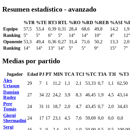
Resumen estadístico - avanzado
%TR
%TE
RT3
RTL
%RO
%RD
%REB
%ASI
%
Equipo
57,5
53,4
0,39
0,31
28,4
68,6
49,8
14,2
1,9
Ranking
5°
5°
6°
5°
14°
14°
10°
4°
12°
Oponente
53,3
49,4
0,36
0,27
31,4
71,6
50,2
13,3
2,0
Ranking
14°
14°
13°
14°
5°
5°
9°
15°
7°
Medias por partido
Jugador
Edad
PJ
PT
MIN
TCA
TCI
%TC
T3A
T3I
%T3
Álex
29
7
1
11,2
1,1
2,1
53,33
0,7
1,1
62,50
Urtasun
Damjan
27
34
22
24,2
3,9
8,3
46,45
1,9
4,5
43,14
Rudez
Pere
24
31
11
18,7
2,0
4,7
43,45
0,7
2,0
34,43
Tomàs
Giorgi
24
17
17
23,1
4,5
7,6
59,69
0,0
0,0
0,0
Shermadini
Sergi
16
2
0
2,4
0,5
1,0
50,00
0,5
0,5
100,00