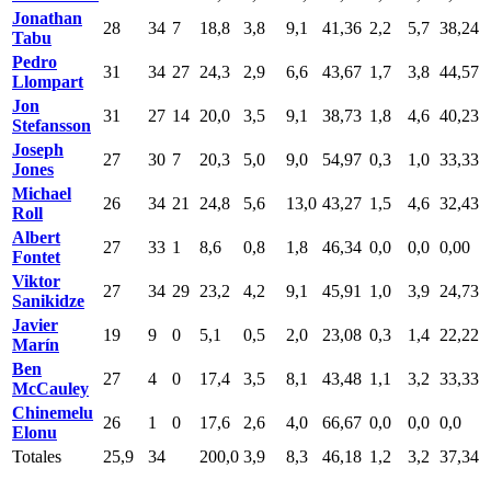
Jonathan
28
34
7
18,8
3,8
9,1
41,36
2,2
5,7
38,24
Tabu
Pedro
31
34
27
24,3
2,9
6,6
43,67
1,7
3,8
44,57
Llompart
Jon
31
27
14
20,0
3,5
9,1
38,73
1,8
4,6
40,23
Stefansson
Joseph
27
30
7
20,3
5,0
9,0
54,97
0,3
1,0
33,33
Jones
Michael
26
34
21
24,8
5,6
13,0
43,27
1,5
4,6
32,43
Roll
Albert
27
33
1
8,6
0,8
1,8
46,34
0,0
0,0
0,00
Fontet
Viktor
27
34
29
23,2
4,2
9,1
45,91
1,0
3,9
24,73
Sanikidze
Javier
19
9
0
5,1
0,5
2,0
23,08
0,3
1,4
22,22
Marín
Ben
27
4
0
17,4
3,5
8,1
43,48
1,1
3,2
33,33
McCauley
Chinemelu
26
1
0
17,6
2,6
4,0
66,67
0,0
0,0
0,0
Elonu
Totales
25,9
34
200,0
3,9
8,3
46,18
1,2
3,2
37,34