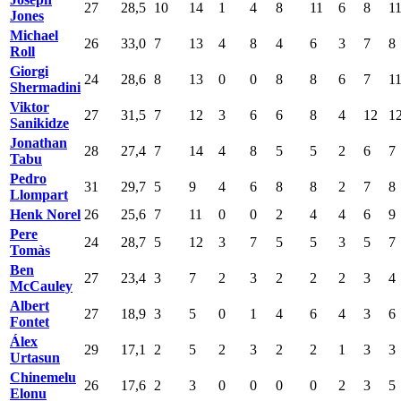
27
28,5
10
14
1
4
8
11
6
8
1
Jones
Michael
26
33,0
7
13
4
8
4
6
3
7
8
Roll
Giorgi
24
28,6
8
13
0
0
8
8
6
7
1
Shermadini
Viktor
27
31,5
7
12
3
6
6
8
4
12
1
Sanikidze
Jonathan
28
27,4
7
14
4
8
5
5
2
6
7
Tabu
Pedro
31
29,7
5
9
4
6
8
8
2
7
8
Llompart
Henk Norel
26
25,6
7
11
0
0
2
4
4
6
9
Pere
24
28,7
5
12
3
7
5
5
3
5
7
Tomàs
Ben
27
23,4
3
7
2
3
2
2
2
3
4
McCauley
Albert
27
18,9
3
5
0
1
4
6
4
3
6
Fontet
Álex
29
17,1
2
5
2
3
2
2
1
3
3
Urtasun
Chinemelu
26
17,6
2
3
0
0
0
0
2
3
5
Elonu