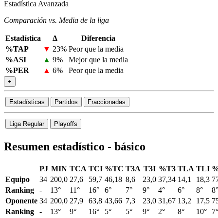
Estadística Avanzada
Comparación vs. Media de la liga
Estadística
Δ
Diferencia
%TAP
▼
23%
Peor que la media
%ASI
▲
9%
Mejor que la media
%PER
▲
6%
Peor que la media
+
Estadísticas
Partidos
Fraccionadas
Liga Regular
Playoffs
Resumen estadístico - básico
PJ
MIN
TCA
TCI
%TC
T3A
T3I
%T3
TLA
TLI
%
Equipo
34
200,0
27,6
59,7
46,18
8,6
23,0
37,34
14,1
18,3
7
Ranking
-
13°
11°
16°
6°
7°
9°
4°
6°
8°
8
Oponente
34
200,0
27,9
63,8
43,66
7,3
23,0
31,67
13,2
17,5
7
Ranking
-
13°
9°
16°
5°
5°
9°
2°
8°
10°
7