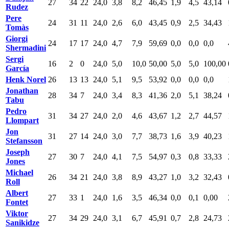
27
34
22
24,0
3,8
8,2
46,45
1,9
4,5
43,14
Rudez
Pere
24
31
11
24,0
2,6
6,0
43,45
0,9
2,5
34,43
Tomàs
Giorgi
24
17
17
24,0
4,7
7,9
59,69
0,0
0,0
0,0
Shermadini
Sergi
16
2
0
24,0
5,0
10,0
50,00
5,0
5,0
100,00
García
Henk Norel
26
13
13
24,0
5,1
9,5
53,92
0,0
0,0
0,0
Jonathan
28
34
7
24,0
3,4
8,3
41,36
2,0
5,1
38,24
Tabu
Pedro
31
34
27
24,0
2,0
4,6
43,67
1,2
2,7
44,57
Llompart
Jon
31
27
14
24,0
3,0
7,7
38,73
1,6
3,9
40,23
Stefansson
Joseph
27
30
7
24,0
4,1
7,5
54,97
0,3
0,8
33,33
Jones
Michael
26
34
21
24,0
3,8
8,9
43,27
1,0
3,2
32,43
Roll
Albert
27
33
1
24,0
1,6
3,5
46,34
0,0
0,1
0,00
Fontet
Viktor
27
34
29
24,0
3,1
6,7
45,91
0,7
2,8
24,73
Sanikidze