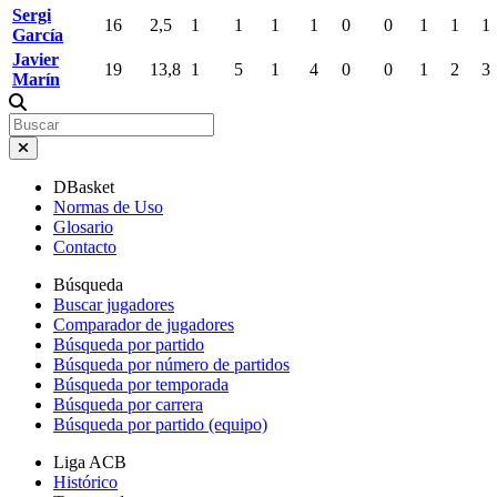
Sergi
16
2,5
1
1
1
1
0
0
1
1
1
García
Javier
19
13,8
1
5
1
4
0
0
1
2
3
Marín
DBasket
Normas de Uso
Glosario
Contacto
Búsqueda
Buscar jugadores
Comparador de jugadores
Búsqueda por partido
Búsqueda por número de partidos
Búsqueda por temporada
Búsqueda por carrera
Búsqueda por partido (equipo)
Liga ACB
Histórico