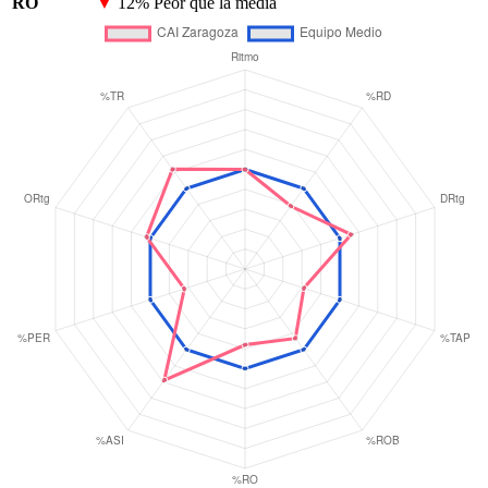
RO
▼
12%
Peor que la media