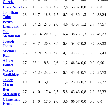
García
Henk Norel
26
13
13
19,8
4,2
7,8
53,92
0,0
0,0
0,0
Jonathan
28
34
7
18,8
2,7
6,5
41,36
1,5
4,0
38,24
Tabu
Pedro
31
34
27
24,3
2,0
4,6
43,67
1,2
2,7
44,57
Llompart
Jon
31
27
14
20,0
2,5
6,4
38,73
1,3
3,2
40,23
Stefansson
Joseph
27
30
7
20,3
3,5
6,4
54,97
0,2
0,7
33,33
Jones
Michael
26
34
21
24,8
4,0
9,2
43,27
1,1
3,3
32,43
Roll
Albert
27
33
1
8,6
0,6
1,2
46,34
0,0
0,0
0,00
Fontet
Viktor
27
34
29
23,2
3,0
6,5
45,91
0,7
2,7
24,73
Sanikidze
Javier
19
9
0
5,1
0,3
1,4
23,08
0,2
1,0
22,22
Marín
Ben
27
4
0
17,4
2,5
5,8
43,48
0,8
2,3
33,33
McCauley
Chinemelu
26
1
0
17,6
2,0
3,0
66,67
0,0
0,0
0,0
Elonu