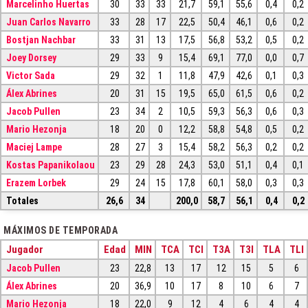
Marcelinho Huertas
30
33
33
21,7
59,1
55,6
0,4
0,2
Juan Carlos Navarro
33
28
17
22,5
50,4
46,1
0,6
0,2
Bostjan Nachbar
33
31
13
17,5
56,8
53,2
0,5
0,2
Joey Dorsey
29
33
9
15,4
69,1
77,0
0,0
0,7
Victor Sada
29
32
1
11,8
47,9
42,6
0,1
0,3
Álex Abrines
20
31
15
19,5
65,0
61,5
0,6
0,2
Jacob Pullen
23
34
2
10,5
59,3
56,3
0,6
0,3
Mario Hezonja
18
20
0
12,2
58,8
54,8
0,5
0,2
Maciej Lampe
28
27
3
15,4
58,2
56,3
0,2
0,2
Kostas Papanikolaou
23
29
28
24,3
53,0
51,1
0,4
0,1
Erazem Lorbek
29
24
15
17,8
60,1
58,0
0,3
0,3
Totales
26,6
34
200,0
58,7
56,1
0,4
0,2
MÁXIMOS DE TEMPORADA
Jugador
Edad
MIN
TCA
TCI
T3A
T3I
TLA
TLI
Jacob Pullen
23
22,8
13
17
12
15
5
6
Álex Abrines
20
36,9
10
17
8
10
6
7
Mario Hezonja
18
22,0
9
12
4
6
4
4