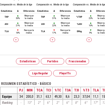
Comparación vs. Media de la liga
Comparación vs. Media de la liga
Comparación vs. Media de la lig
Estadística
Δ
Diferencia
Estadística
Δ
Diferencia
Estadística
Δ
Diferen
▲
Mejor que
▲
Mejor que
▲
Mejor q
TAP
TAP
%TAP
30%
la media
31%
la media
23%
la medi
▲
Mejor que
▲
Mejor que
▲
Mejor q
ASI
ASI
%ASI
21%
la media
22%
la media
10%
la medi
▼
Peor que la
▼
Peor que la
▼
Mejor q
TLA
TLA
DRtg
18%
media
17%
media
9%
la medi
+
+
+
Estadísticas
Partidos
Fraccionadas
Liga Regular
Playoffs
RESUMEN ESTADÍSTICO - BÁSICO
PJ
MIN
TCA
TCI
%TC
T3A
T3I
%T3
TLA
T
Equipo
34
200,0
31,1
63,1
49,30
8,6
23,3
37,04
11,1
15
Ranking
-
13°
2°
6°
2°
6°
8°
6°
17°
1