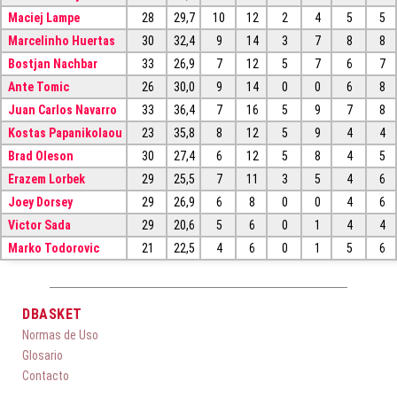
Maciej Lampe
28
29,7
10
12
2
4
5
5
Marcelinho Huertas
30
32,4
9
14
3
7
8
8
Bostjan Nachbar
33
26,9
7
12
5
7
6
7
Ante Tomic
26
30,0
9
14
0
0
6
8
Juan Carlos Navarro
33
36,4
7
16
5
9
7
8
Kostas Papanikolaou
23
35,8
8
12
5
9
4
4
Brad Oleson
30
27,4
6
12
5
8
4
5
Erazem Lorbek
29
25,5
7
11
3
5
4
6
Joey Dorsey
29
26,9
6
8
0
0
4
6
Victor Sada
29
20,6
5
6
0
1
4
4
Marko Todorovic
21
22,5
4
6
0
1
5
6
DBASKET
Normas de Uso
Glosario
Contacto