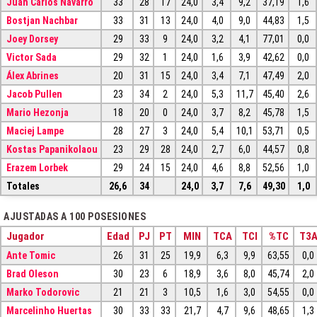
Juan Carlos Navarro
33
28
17
24,0
3,4
9,2
37,19
1,6
Bostjan Nachbar
33
31
13
24,0
4,0
9,0
44,83
1,5
Joey Dorsey
29
33
9
24,0
3,2
4,1
77,01
0,0
Victor Sada
29
32
1
24,0
1,6
3,9
42,62
0,0
Álex Abrines
20
31
15
24,0
3,4
7,1
47,49
2,0
Jacob Pullen
23
34
2
24,0
5,3
11,7
45,40
2,6
Mario Hezonja
18
20
0
24,0
3,7
8,2
45,78
1,5
Maciej Lampe
28
27
3
24,0
5,4
10,1
53,71
0,5
Kostas Papanikolaou
23
29
28
24,0
2,7
6,0
44,57
0,8
Erazem Lorbek
29
24
15
24,0
4,6
8,8
52,56
1,0
Totales
26,6
34
24,0
3,7
7,6
49,30
1,0
AJUSTADAS A 100 POSESIONES
Jugador
Edad
PJ
PT
MIN
TCA
TCI
%TC
T3
Ante Tomic
26
31
25
19,9
6,3
9,9
63,55
0,0
Brad Oleson
30
23
6
18,9
3,6
8,0
45,74
2,0
Marko Todorovic
21
21
3
10,5
1,6
3,0
54,55
0,0
Marcelinho Huertas
30
33
33
21,7
4,7
9,6
48,65
1,3