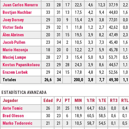
Juan Carlos Navarro
33
28
17
22,5
4,6
12,3
37,19
2,2
Bostjan Nachbar
33
31
13
17,5
4,2
9,4
44,83
1,6
Joey Dorsey
29
33
9
15,4
2,9
3,8
77,01
0,0
Victor Sada
29
32
1
11,8
1,2
2,7
42,62
0,0
Álex Abrines
20
31
15
19,5
3,9
8,2
47,49
2,3
Jacob Pullen
23
34
2
10,5
3,3
7,3
45,40
1,6
Mario Hezonja
18
20
0
12,2
2,7
5,9
45,78
1,1
Maciej Lampe
28
27
3
15,4
5,0
9,3
53,71
0,5
Kostas Papanikolaou
23
29
28
24,3
3,9
8,6
44,57
1,1
Erazem Lorbek
29
24
15
17,8
4,8
9,2
52,56
1,0
Totales
26,6
34
200,0
3,8
7,7
49,30
1,1
ESTADÍSTICA AVANZADA
Jugador
Edad
PJ
PT
MIN
%TR
%TE
RT3
RTL
Ante Tomic
26
31
25
19,9
64,7
63,6
0,0
0,4
Brad Oleson
30
23
6
18,9
60,5
58,5
0,6
0,1
Marko Todorovic
21
21
3
10,5
58,7
54,5
0,1
0,5