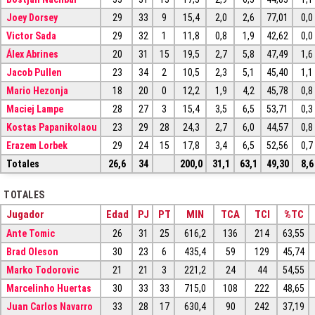
Joey Dorsey
29
33
9
15,4
2,0
2,6
77,01
0,0
Victor Sada
29
32
1
11,8
0,8
1,9
42,62
0,0
Álex Abrines
20
31
15
19,5
2,7
5,8
47,49
1,6
Jacob Pullen
23
34
2
10,5
2,3
5,1
45,40
1,1
Mario Hezonja
18
20
0
12,2
1,9
4,2
45,78
0,8
Maciej Lampe
28
27
3
15,4
3,5
6,5
53,71
0,3
Kostas Papanikolaou
23
29
28
24,3
2,7
6,0
44,57
0,8
Erazem Lorbek
29
24
15
17,8
3,4
6,5
52,56
0,7
Totales
26,6
34
200,0
31,1
63,1
49,30
8,6
TOTALES
Jugador
Edad
PJ
PT
MIN
TCA
TCI
%TC
Ante Tomic
26
31
25
616,2
136
214
63,55
Brad Oleson
30
23
6
435,4
59
129
45,74
Marko Todorovic
21
21
3
221,2
24
44
54,55
Marcelinho Huertas
30
33
33
715,0
108
222
48,65
Juan Carlos Navarro
33
28
17
630,4
90
242
37,19