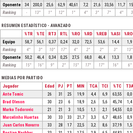
Oponente
34
200,0
25,6
62,9
40,61
7,2
21,6
33,56
11,7
15
Ranking
-
13°
1°
12°
1°
4°
3°
7°
4°
3
RESUMEN ESTADÍSTICO - AVANZADO
%TR
%TE
RT3
RTL
%RO
%RD
%REB
%ASI
%RO
Equipo
58,7
56,1
0,37
0,24
32,0
72,5
53,6
14,4
1,9
Ranking
4°
3°
10°
17°
4°
2°
2°
3°
13°
Oponente
50,2
46,4
0,34
0,25
27,5
68,0
46,4
13,3
1,8
Ranking
15°
16°
9°
2°
15°
17°
17°
16°
6°
MEDIAS POR PARTIDO
Jugador
Edad
PJ
PT
MIN
TCA
TCI
%TC
T3
Ante Tomic
26
31
25
19,9
4,4
6,9
63,55
0,0
Brad Oleson
30
23
6
18,9
2,6
5,6
45,74
1,4
Marko Todorovic
21
21
3
10,5
1,1
2,1
54,55
0,0
Marcelinho Huertas
30
33
33
21,7
3,3
6,7
48,65
0,9
Juan Carlos Navarro
33
28
17
22,5
3,2
8,6
37,19
1,5
Bostjan Nachbar
33
31
13
17,5
2,9
6,5
44,83
1,1