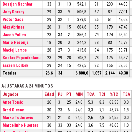
Bostjan Nachbar
33
31
13
542,1
91
203
44,83
Joey Dorsey
29
33
9
506,8
67
87
77,01
Victor Sada
29
32
1
379,0
26
61
42,62
Álex Abrines
20
31
15
604,6
85
179
47,49
Jacob Pullen
23
34
2
356,4
79
174
45,40
Mario Hezonja
18
20
0
244,2
38
83
45,78
Maciej Lampe
28
27
3
415,8
94
175
53,71
Kostas Papanikolaou
23
29
28
705,2
78
175
44,57
Erazem Lorbek
29
24
15
427,5
82
156
52,56
Totales
26,6
34
6.800,0
1.057
2.144
49,30
AJUSTADAS A 24 MINUTOS
Jugador
Edad
PJ
PT
MIN
TCA
TCI
%TC
T3A
Ante Tomic
26
31
25
24,0
5,3
8,3
63,55
0,0
Brad Oleson
30
23
6
24,0
3,3
7,1
45,74
1,8
Marko Todorovic
21
21
3
24,0
2,6
4,8
54,55
0,0
Marcelinho Huertas
30
33
33
24,0
3,6
7,5
48,65
1,0