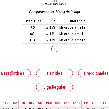
Por 100 Posesiones
Comparación vs. Media de la liga
Estadística
Δ
Diferencia
RO
▲
15%
Mejor que la media
ASI
▲
13%
Mejor que la media
TLA
▲
13%
Mejor que la media
+
Estadísticas
Partidos
Fraccionadas
Liga Regular
%TL
RO
RD
REB
ASI
PER
ROB
TAP
TAPR
FP
FPR
PTS