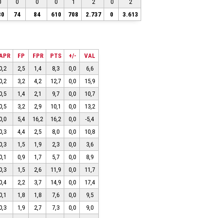
0
0
0
0
1
2
0
2
80
74
84
610
708
2.737
0
3.613
APR
FP
FPR
PTS
+/-
VAL
0,2
2,5
1,4
8,3
0,0
6,6
0,2
3,2
4,2
12,7
0,0
15,9
0,5
1,4
2,1
9,7
0,0
10,7
0,5
3,2
2,9
10,1
0,0
13,2
0,0
5,4
16,2
16,2
0,0
-5,4
0,3
4,4
2,5
8,0
0,0
10,8
0,3
1,5
1,9
2,3
0,0
3,6
0,1
0,9
1,7
5,7
0,0
8,9
0,3
1,5
2,6
11,9
0,0
11,7
0,4
2,2
3,7
14,9
0,0
17,4
0,1
1,8
1,8
7,6
0,0
9,5
0,3
1,9
2,7
7,3
0,0
9,0