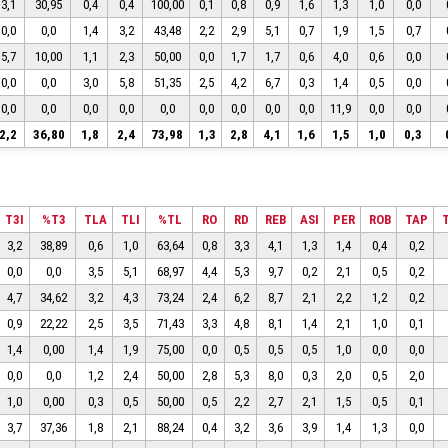
3,1
30,95
0,4
0,4
100,00
0,1
0,8
0,9
1,6
1,3
1,0
0,0
0,0
0,0
1,4
3,2
43,48
2,2
2,9
5,1
0,7
1,9
1,5
0,7
5,7
10,00
1,1
2,3
50,00
0,0
1,7
1,7
0,6
4,0
0,6
0,0
0,0
0,0
3,0
5,8
51,35
2,5
4,2
6,7
0,3
1,4
0,5
0,0
0,0
0,0
0,0
0,0
0,0
0,0
0,0
0,0
0,0
11,9
0,0
0,0
2,2
36,80
1,8
2,4
73,98
1,3
2,8
4,1
1,6
1,5
1,0
0,3
T3I
%T3
TLA
TLI
%TL
RO
RD
REB
ASI
PER
ROB
TAP
3,2
38,89
0,6
1,0
63,64
0,8
3,3
4,1
1,3
1,4
0,4
0,2
0,0
0,0
3,5
5,1
68,97
4,4
5,3
9,7
0,2
2,1
0,5
0,2
4,7
34,62
3,2
4,3
73,24
2,4
6,2
8,7
2,1
2,2
1,2
0,2
0,9
22,22
2,5
3,5
71,43
3,3
4,8
8,1
1,4
2,1
1,0
0,1
1,4
0,00
1,4
1,9
75,00
0,0
0,5
0,5
0,5
1,0
0,0
0,0
0,0
0,0
1,2
2,4
50,00
2,8
5,3
8,0
0,3
2,0
0,5
2,0
1,0
0,00
0,3
0,5
50,00
0,5
2,2
2,7
2,1
1,5
0,5
0,1
3,7
37,36
1,8
2,1
88,24
0,4
3,2
3,6
3,9
1,4
1,3
0,0