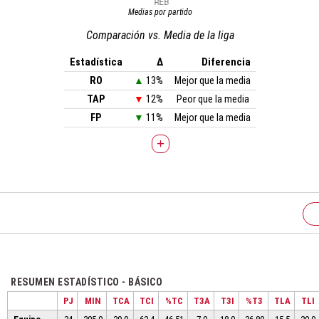
Medias por partido
Comparación vs. Media de la liga
Estadística
Δ
Diferencia
RO
▲
13%
Mejor que la media
TAP
▼
12%
Peor que la media
FP
▼
11%
Mejor que la media
+
RESUMEN ESTADÍSTICO - BÁSICO
PJ
MIN
TCA
TCI
%TC
T3A
T3I
%T3
TLA
TLI