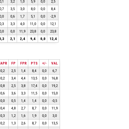
0,1
3,2
1,0
5,9
0,0
2,5
0,7
3,5
3,0
8,0
0,0
8,4
0,0
0,6
1,7
5,1
0,0
-2,9
0,3
3,3
4,0
11,0
0,0
12,1
0,0
0,0
11,9
23,8
0,0
23,8
0,3
2,1
2,4
9,4
0,0
12,4
TAPR
FP
FPR
PTS
+/-
VAL
0,2
2,5
1,4
8,4
0,0
6,7
0,2
3,4
4,4
13,5
0,0
16,8
0,8
2,5
3,8
17,4
0,0
19,2
0,6
3,6
3,3
11,5
0,0
15,0
0,0
0,5
1,4
1,4
0,0
-0,5
0,4
4,8
2,7
8,7
0,0
11,9
0,3
1,2
1,6
1,9
0,0
3,0
0,2
1,3
2,6
8,7
0,0
13,5