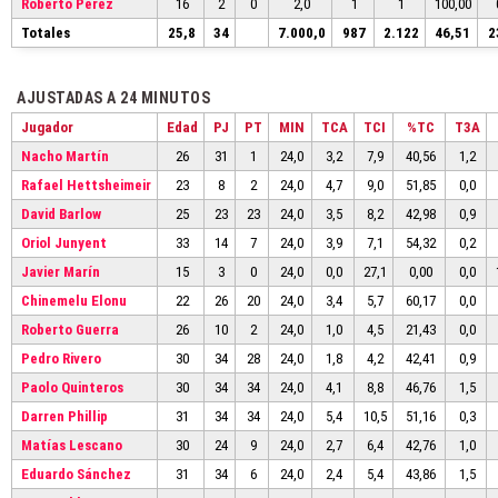
Roberto Pérez
16
2
0
2,0
1
1
100,00
Totales
25,8
34
7.000,0
987
2.122
46,51
2
AJUSTADAS A 24 MINUTOS
Jugador
Edad
PJ
PT
MIN
TCA
TCI
%TC
T3A
Nacho Martín
26
31
1
24,0
3,2
7,9
40,56
1,2
Rafael Hettsheimeir
23
8
2
24,0
4,7
9,0
51,85
0,0
David Barlow
25
23
23
24,0
3,5
8,2
42,98
0,9
Oriol Junyent
33
14
7
24,0
3,9
7,1
54,32
0,2
Javier Marín
15
3
0
24,0
0,0
27,1
0,00
0,0
Chinemelu Elonu
22
26
20
24,0
3,4
5,7
60,17
0,0
Roberto Guerra
26
10
2
24,0
1,0
4,5
21,43
0,0
Pedro Rivero
30
34
28
24,0
1,8
4,2
42,41
0,9
Paolo Quinteros
30
34
34
24,0
4,1
8,8
46,76
1,5
Darren Phillip
31
34
34
24,0
5,4
10,5
51,16
0,3
Matías Lescano
30
24
9
24,0
2,7
6,4
42,76
1,0
Eduardo Sánchez
31
34
6
24,0
2,4
5,4
43,86
1,5