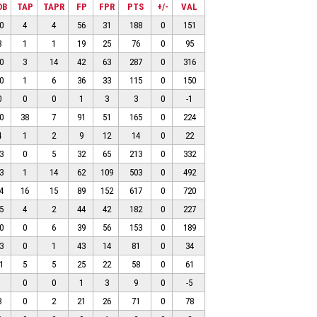
OB
TAP
TAPR
FP
FPR
PTS
+/-
VAL
0
4
4
56
31
188
0
151
3
1
1
19
25
76
0
95
0
3
14
42
63
287
0
316
0
1
6
36
33
115
0
150
0
0
0
1
3
3
0
-1
0
38
7
91
51
165
0
224
4
1
2
9
12
14
0
22
3
0
5
32
65
213
0
332
3
1
14
62
109
503
0
492
4
16
15
89
152
617
0
720
5
4
2
44
42
182
0
227
0
0
6
39
56
153
0
189
3
0
1
43
14
81
0
34
1
5
5
25
22
58
0
61
1
0
0
1
3
9
0
-5
3
0
2
21
26
71
0
78