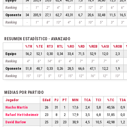
Equipo
34
205,9
29,0
62,4
46,51
7,0
18,9
36,80
15,5
20,9
Ranking
-
1°
2°
4°
5°
7°
12°
3°
6°
6°
Oponente
34
205,9
27,1
62,7
43,31
6,7
20,6
32,48
11,5
16,5
Ranking
-
1°
8°
13°
4°
6°
10°
5°
3°
3°
RESUMEN ESTADÍSTICO - AVANZADO
%TR
%TE
RT3
RTL
%RO
%RD
%REB
%ASI
%ROB
Equipo
56,2
52,1
0,30
0,34
33,4
71,5
52,9
12,0
2,3
Ranking
4°
6°
14°
6°
4°
7°
3°
7°
6°
Oponente
51,8
48,7
0,33
0,26
28,5
66,6
47,1
12,2
1,9
Ranking
15°
13°
5°
13°
15°
12°
16°
12°
13°
MEDIAS POR PARTIDO
Jugador
Edad
PJ
PT
MIN
TCA
TCI
%TC
T3A
Nacho Martín
26
31
1
17,6
2,4
5,8
40,56
0,9
Rafael Hettsheimeir
23
8
2
17,9
3,5
6,8
51,85
0,0
David Barlow
25
23
23
30,9
4,5
10,5
42,98
1,2