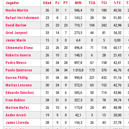
Jugador
Edad
PJ
PT
MIN
TCA
TCI
%TC
T
Nacho Martín
26
31
1
546,4
73
180
40,56
Rafael Hettsheimeir
23
8
2
143,2
28
54
51,85
David Barlow
25
23
23
710,7
104
242
42,98
Oriol Junyent
33
14
7
273,5
44
81
54,32
Javier Marín
15
3
0
4,4
0
5
0,00
Chinemelu Elonu
22
26
20
496,8
71
118
60,17
Roberto Guerra
26
10
2
148,5
6
28
21,43
Pedro Rivero
30
34
28
897,8
67
158
42,41
Paolo Quinteros
30
34
34
1.010,8
173
370
46,76
Darren Phillip
31
34
34
990,8
221
432
51,16
Matías Lescano
30
24
9
572,0
65
152
42,76
Eduardo Sánchez
31
34
6
505,6
50
114
43,86
Fran Robles
28
31
0
327,3
31
78
39,74
Mattew Kiefer
26
10
4
173,8
24
49
48,98
Ander Arruti
19
9
0
42,1
3
15
20,00
Jaime Lloreda
28
9
0
154,3
26
45
57,78