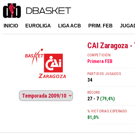
INICIO
EUROLIGA
LIGA ACB
PRIM. FEB
JUGA
CAI Zaragoza -
COMPETICIÓN
Primera FEB
PARTIDOS JUGADOS
34
RÉCORD
27 - 7
(79,4%)
% VICTORIAS ESPERADO
81,0%