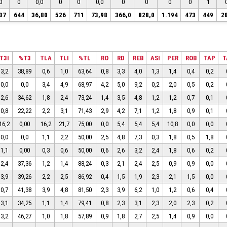
0
0
0,0
0
0
0,0
0
0
0
0
1
37
644
36,80
526
711
73,98
366,0
828,0
1.194
473
449
2
T3I
%T3
TLA
TLI
%TL
RO
RD
REB
ASI
PER
ROB
TAP
T
3,2
38,89
0,6
1,0
63,64
0,8
3,3
4,0
1,3
1,4
0,4
0,2
0,0
0,0
3,4
4,9
68,97
4,2
5,0
9,2
0,2
2,0
0,5
0,2
2,6
34,62
1,8
2,4
73,24
1,4
3,5
4,8
1,2
1,2
0,7
0,1
0,8
22,22
2,2
3,1
71,43
2,9
4,2
7,1
1,2
1,8
0,9
0,1
16,2
0,00
16,2
21,7
75,00
0,0
5,4
5,4
5,4
10,8
0,0
0,0
0,0
0,0
1,1
2,2
50,00
2,5
4,8
7,3
0,3
1,8
0,5
1,8
1,1
0,00
0,3
0,6
50,00
0,6
2,6
3,2
2,4
1,8
0,6
0,2
2,4
37,36
1,2
1,4
88,24
0,3
2,1
2,4
2,5
0,9
0,9
0,0
3,9
39,26
2,2
2,5
86,92
0,4
1,5
1,9
2,3
2,1
1,5
0,0
0,7
41,38
3,9
4,8
81,50
2,3
3,9
6,2
1,0
1,2
0,6
0,4
3,1
34,25
1,1
1,4
79,41
0,8
2,3
3,1
2,3
2,0
2,3
0,2
3,2
46,27
1,0
1,8
57,89
0,9
1,8
2,7
2,5
1,4
0,9
0,0