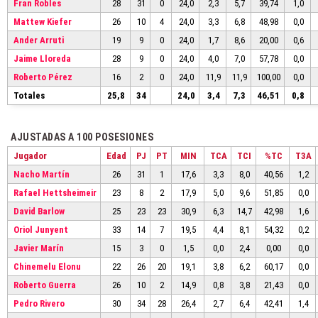
Fran Robles
28
31
0
24,0
2,3
5,7
39,74
1,0
Mattew Kiefer
26
10
4
24,0
3,3
6,8
48,98
0,0
Ander Arruti
19
9
0
24,0
1,7
8,6
20,00
0,6
Jaime Lloreda
28
9
0
24,0
4,0
7,0
57,78
0,0
Roberto Pérez
16
2
0
24,0
11,9
11,9
100,00
0,0
Totales
25,8
34
24,0
3,4
7,3
46,51
0,8
AJUSTADAS A 100 POSESIONES
Jugador
Edad
PJ
PT
MIN
TCA
TCI
%TC
T3A
Nacho Martín
26
31
1
17,6
3,3
8,0
40,56
1,2
Rafael Hettsheimeir
23
8
2
17,9
5,0
9,6
51,85
0,0
David Barlow
25
23
23
30,9
6,3
14,7
42,98
1,6
Oriol Junyent
33
14
7
19,5
4,4
8,1
54,32
0,2
Javier Marín
15
3
0
1,5
0,0
2,4
0,00
0,0
Chinemelu Elonu
22
26
20
19,1
3,8
6,2
60,17
0,0
Roberto Guerra
26
10
2
14,9
0,8
3,8
21,43
0,0
Pedro Rivero
30
34
28
26,4
2,7
6,4
42,41
1,4