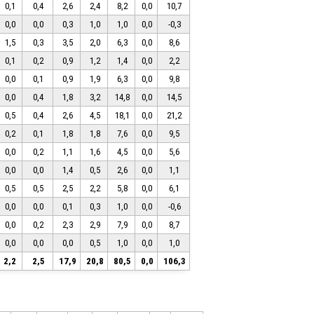
0,1
0,4
2,6
2,4
8,2
0,0
10,7
0,0
0,0
0,3
1,0
1,0
0,0
-0,3
1,5
0,3
3,5
2,0
6,3
0,0
8,6
0,1
0,2
0,9
1,2
1,4
0,0
2,2
0,0
0,1
0,9
1,9
6,3
0,0
9,8
0,0
0,4
1,8
3,2
14,8
0,0
14,5
0,5
0,4
2,6
4,5
18,1
0,0
21,2
0,2
0,1
1,8
1,8
7,6
0,0
9,5
0,0
0,2
1,1
1,6
4,5
0,0
5,6
0,0
0,0
1,4
0,5
2,6
0,0
1,1
0,5
0,5
2,5
2,2
5,8
0,0
6,1
0,0
0,0
0,1
0,3
1,0
0,0
-0,6
0,0
0,2
2,3
2,9
7,9
0,0
8,7
0,0
0,0
0,0
0,5
1,0
0,0
1,0
2,2
2,5
17,9
20,8
80,5
0,0
106,3