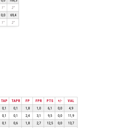
0,0
106,3
1°
2°
0,0
69,4
1°
2°
TAP
TAPR
FP
FPR
PTS
+/-
VAL
0,1
0,1
1,8
1,0
6,1
0,0
4,9
0,1
0,1
2,4
3,1
9,5
0,0
11,9
0,1
0,6
1,8
2,7
12,5
0,0
13,7