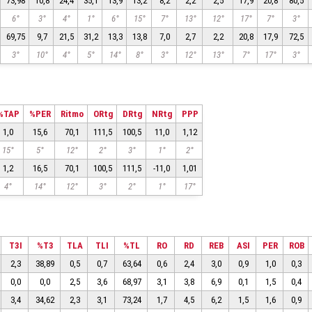
73,98
10,8
24,4
35,1
13,9
13,2
8,2
2,2
2,5
17,9
20,8
80,5
6°
3°
4°
1°
6°
15°
7°
13°
12°
17°
7°
3°
69,75
9,7
21,5
31,2
13,3
13,8
7,0
2,7
2,2
20,8
17,9
72,5
3°
10°
4°
5°
14°
8°
3°
12°
13°
7°
17°
3°
%TAP
%PER
Ritmo
ORtg
DRtg
NRtg
PPP
1,0
15,6
70,1
111,5
100,5
11,0
1,12
15°
5°
12°
2°
3°
1°
2°
1,2
16,5
70,1
100,5
111,5
-11,0
1,01
4°
14°
12°
3°
2°
1°
17°
T3I
%T3
TLA
TLI
%TL
RO
RD
REB
ASI
PER
ROB
2,3
38,89
0,5
0,7
63,64
0,6
2,4
3,0
0,9
1,0
0,3
0,0
0,0
2,5
3,6
68,97
3,1
3,8
6,9
0,1
1,5
0,4
3,4
34,62
2,3
3,1
73,24
1,7
4,5
6,2
1,5
1,6
0,9