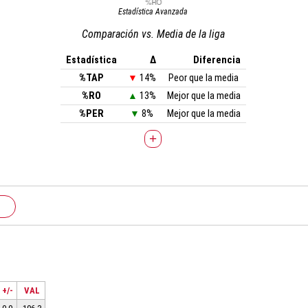
Estadística Avanzada
Comparación vs. Media de la liga
Estadística
Δ
Diferencia
%TAP
▼
14%
Peor que la media
%RO
▲
13%
Mejor que la media
%PER
▼
8%
Mejor que la media
+
+/-
VAL