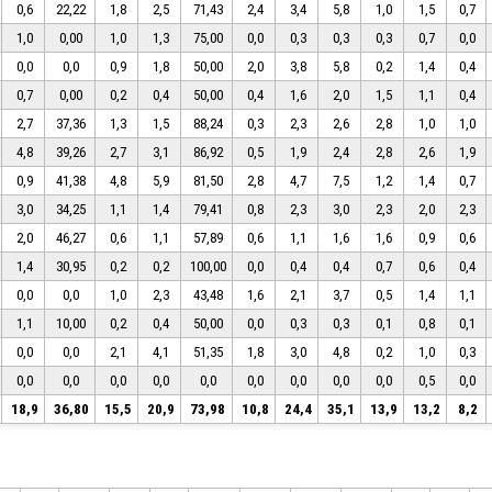
0,6
22,22
1,8
2,5
71,43
2,4
3,4
5,8
1,0
1,5
0,7
1,0
0,00
1,0
1,3
75,00
0,0
0,3
0,3
0,3
0,7
0,0
0,0
0,0
0,9
1,8
50,00
2,0
3,8
5,8
0,2
1,4
0,4
0,7
0,00
0,2
0,4
50,00
0,4
1,6
2,0
1,5
1,1
0,4
2,7
37,36
1,3
1,5
88,24
0,3
2,3
2,6
2,8
1,0
1,0
4,8
39,26
2,7
3,1
86,92
0,5
1,9
2,4
2,8
2,6
1,9
0,9
41,38
4,8
5,9
81,50
2,8
4,7
7,5
1,2
1,4
0,7
3,0
34,25
1,1
1,4
79,41
0,8
2,3
3,0
2,3
2,0
2,3
2,0
46,27
0,6
1,1
57,89
0,6
1,1
1,6
1,6
0,9
0,6
1,4
30,95
0,2
0,2
100,00
0,0
0,4
0,4
0,7
0,6
0,4
0,0
0,0
1,0
2,3
43,48
1,6
2,1
3,7
0,5
1,4
1,1
1,1
10,00
0,2
0,4
50,00
0,0
0,3
0,3
0,1
0,8
0,1
0,0
0,0
2,1
4,1
51,35
1,8
3,0
4,8
0,2
1,0
0,3
0,0
0,0
0,0
0,0
0,0
0,0
0,0
0,0
0,0
0,5
0,0
18,9
36,80
15,5
20,9
73,98
10,8
24,4
35,1
13,9
13,2
8,2