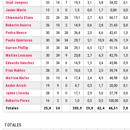
Oriol Junyent
33
14
7
19,5
3,1
5,8
54,32
0,1
Javier Marín
15
3
0
1,5
0,0
1,7
0,00
0,0
Chinemelu Elonu
22
26
20
19,1
2,7
4,5
60,17
0,0
Roberto Guerra
26
10
2
14,9
0,6
2,8
21,43
0,0
Pedro Rivero
30
34
28
26,4
2,0
4,6
42,41
1,0
Paolo Quinteros
30
34
34
29,7
5,1
10,9
46,76
1,9
Darren Phillip
31
34
34
29,1
6,5
12,7
51,16
0,4
Matías Lescano
30
24
9
23,8
2,7
6,3
42,76
1,0
Eduardo Sánchez
31
34
6
14,9
1,5
3,4
43,86
0,9
Fran Robles
28
31
0
10,6
1,0
2,5
39,74
0,4
Mattew Kiefer
26
10
4
17,4
2,4
4,9
48,98
0,0
Ander Arruti
19
9
0
4,7
0,3
1,7
20,00
0,1
Jaime Lloreda
28
9
0
17,1
2,9
5,0
57,78
0,0
Roberto Pérez
16
2
0
1,0
0,5
0,5
100,00
0,0
Totales
25,8
34
205,9
29,0
62,4
46,51
7,0
TOTALES