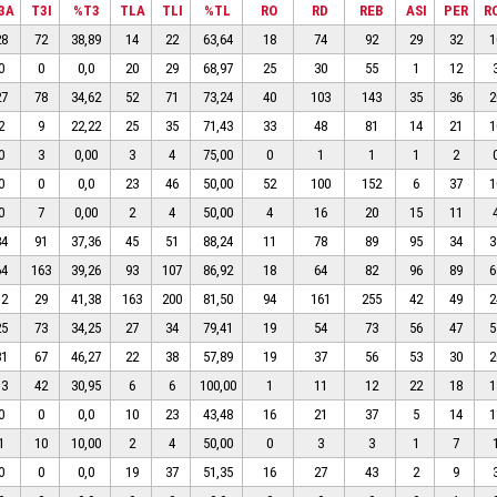
3A
T3I
%T3
TLA
TLI
%TL
RO
RD
REB
ASI
PER
R
28
72
38,89
14
22
63,64
18
74
92
29
32
1
0
0
0,0
20
29
68,97
25
30
55
1
12
27
78
34,62
52
71
73,24
40
103
143
35
36
2
2
9
22,22
25
35
71,43
33
48
81
14
21
1
0
3
0,00
3
4
75,00
0
1
1
1
2
0
0
0,0
23
46
50,00
52
100
152
6
37
1
0
7
0,00
2
4
50,00
4
16
20
15
11
34
91
37,36
45
51
88,24
11
78
89
95
34
3
64
163
39,26
93
107
86,92
18
64
82
96
89
6
12
29
41,38
163
200
81,50
94
161
255
42
49
2
25
73
34,25
27
34
79,41
19
54
73
56
47
5
31
67
46,27
22
38
57,89
19
37
56
53
30
2
13
42
30,95
6
6
100,00
1
11
12
22
18
1
0
0
0,0
10
23
43,48
16
21
37
5
14
1
1
10
10,00
2
4
50,00
0
3
3
1
7
0
0
0,0
19
37
51,35
16
27
43
2
9