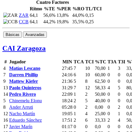
Cuatro Factores
Ritmo
%TE
%PER
%RO
TL/TCI
ZAR
64,1
56,6%
13,8%
44,0%
0,15
CCB
64,1
44,2%
19,8%
35,5%
0,25
Básicas
Avanzadas
CAI Zaragoza
#
Jugador
MIN
TCA
TCI
%TC
T3A
T3I
%
4
Matías Lescano
27:45
7
10
70,00
1
3
33
7
Darren Phillip
24:16
6
10
60,00
0
0
0,
9
Mattew Kiefer
21:36
5
8
62,50
0
0
0,
13
Paolo Quinteros
31:29
7
12
58,33
4
5
80
14
Pedro Rivero
22:09
1
2
50,00
0
0
0,
5
Chinemelu Elonu
18:24
2
5
40,00
0
0
0,
8
Ander Arruti
05:28
0
2
0,00
0
2
0,
12
Nacho Martín
19:05
1
4
25,00
0
1
0,
16
Eduardo Sánchez
17:51
2
6
33,33
2
4
50
17
Javier Marín
01:17
0
0
0,0
0
0
0,