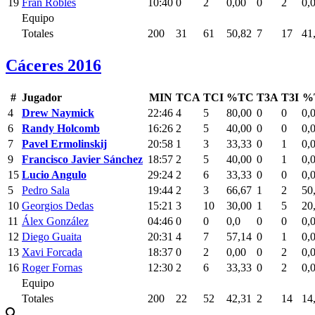
19
Fran Robles
10:40
0
2
0,00
0
2
0,
Equipo
Totales
200
31
61
50,82
7
17
41
Cáceres 2016
#
Jugador
MIN
TCA
TCI
%TC
T3A
T3I
%
4
Drew Naymick
22:46
4
5
80,00
0
0
0,
6
Randy Holcomb
16:26
2
5
40,00
0
0
0,
7
Pavel Ermolinskij
20:58
1
3
33,33
0
1
0,
9
Francisco Javier Sánchez
18:57
2
5
40,00
0
1
0,
15
Lucio Angulo
29:24
2
6
33,33
0
0
0,
5
Pedro Sala
19:44
2
3
66,67
1
2
50
10
Georgios Dedas
15:21
3
10
30,00
1
5
20
11
Álex González
04:46
0
0
0,0
0
0
0,
12
Diego Guaita
20:31
4
7
57,14
0
1
0,
13
Xavi Forcada
18:37
0
2
0,00
0
2
0,
16
Roger Fornas
12:30
2
6
33,33
0
2
0,
Equipo
Totales
200
22
52
42,31
2
14
14