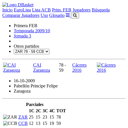
Inicio
EuroLiga
Liga ACB
Prim. FEB
Jugadores
Búsqueda
Comparar Jugadores
Uso
Glosario
Primera FEB
Temporada 2009/10
Jornada 3
Otros partidos
CAI
78 -
Cáceres
Zaragoza
59
2016
16-10-2009
Pabellón Principe Felipe
Zaragoza
Parciales
1C
2C
3C
4C
TOT
ZAR
25
15
23
15
78
CCB
12
13
15
19
59