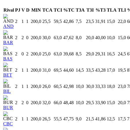
Rival
PJ
V
D
MIN
TCA
TCI
%TC
T3A
T3I
%T3
TLA
TLI
2
1
1
200,0
25,5
59,5
42,86
7,5
23,5
31,91
15,0
22,0
6
AND
2
2
0
200,0
30,0
63,0
47,62
8,0
20,0
40,00
10,0
15,0
6
BAR
2
0
2
200,0
25,0
63,0
39,68
8,5
29,0
29,31
16,5
24,5
6
BAS
2
1
1
200,0
31,0
69,5
44,60
14,5
33,5
43,28
17,0
19,5
8
BET
2
1
1
200,0
26,0
60,5
42,98
10,0
30,0
33,33
18,0
23,0
7
BIL
2
2
0
200,0
32,0
66,0
48,48
10,0
29,5
33,90
15,0
20,0
7
BUR
2
1
1
200,0
26,5
55,5
47,75
9,0
21,5
41,86
12,5
17,5
7
CBC