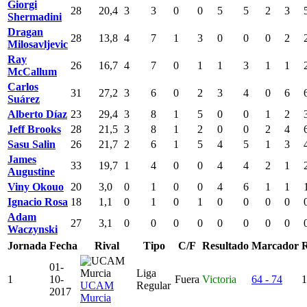
Giorgi
28
20,4
3
3
0
0
5
5
2
3
Shermadini
Dragan
28
13,8
4
7
1
3
0
0
0
2
Milosavljevic
Ray
26
16,7
4
7
0
1
1
3
1
1
McCallum
Carlos
31
27,2
3
6
0
2
3
4
0
6
Suárez
Alberto Díaz
23
29,4
3
8
1
5
0
0
1
2
Jeff Brooks
28
21,5
3
8
1
2
0
0
2
4
Sasu Salin
26
21,7
2
6
1
5
4
5
1
3
James
33
19,7
1
4
0
0
4
4
2
1
Augustine
Viny Okouo
20
3,0
0
1
0
0
4
6
1
1
Ignacio Rosa
18
1,1
0
1
0
1
0
0
0
0
Adam
27
3,1
0
0
0
0
0
0
0
0
Waczynski
Jornada
Fecha
Rival
Tipo
C/F
Resultado
Marcador
01-
Liga
1
10-
Fuera
Victoria
64 - 74
1
UCAM
Regular
2017
Murcia