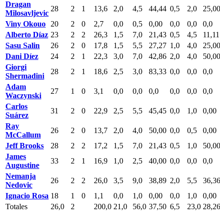
Dragan
28
2
1
13,6
2,0
4,5
44,44
0,5
2,0
25,0
Milosavljevic
Viny Okouo
20
2
0
2,7
0,0
0,5
0,00
0,0
0,0
0,0
Alberto Díaz
23
2
2
26,3
1,5
7,0
21,43
0,5
4,5
11,11
Sasu Salin
26
2
0
17,8
1,5
5,5
27,27
1,0
4,0
25,0
Dani Díez
24
2
1
22,3
3,0
7,0
42,86
2,0
4,0
50,0
Giorgi
28
2
1
18,6
2,5
3,0
83,33
0,0
0,0
0,0
Shermadini
Adam
27
1
0
3,1
0,0
0,0
0,0
0,0
0,0
0,0
Waczynski
Carlos
31
2
0
22,9
2,5
5,5
45,45
0,0
1,0
0,00
Suárez
Ray
26
2
0
13,7
2,0
4,0
50,00
0,0
0,5
0,00
McCallum
Jeff Brooks
28
2
2
17,2
1,5
7,0
21,43
0,5
1,0
50,0
James
33
2
1
16,9
1,0
2,5
40,00
0,0
0,0
0,0
Augustine
Nemanja
26
2
2
26,0
3,5
9,0
38,89
2,0
5,5
36,3
Nedovic
Ignacio Rosa
18
1
0
1,1
0,0
1,0
0,00
0,0
1,0
0,00
Totales
26,0
2
200,0
21,0
56,0
37,50
6,5
23,0
28,2