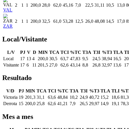
2
1
1
200,0
28,0
62,0
45,16
7,0
22,5
31,11
10,5
13,0
8
VAL
2
1
1
200,0
32,5
61,0
53,28
12,5
26,0
48,08
14,5
17,0
8
ZAR
Local/Visitante
L/V
PJ
V
D
MIN
TCA
TCI
%TC
T3A
T3I
%T3
TLA
T
Local
17
13
4
200,0
30,5
63,7
47,83
9,5
24,5
38,94
16,5
20
Visitante
17
6
11
201,5
27,0
62,6
43,14
8,8
26,8
32,97
13,6
17
Resultado
V/D
PJ
MIN
TCA
TCI
%TC
T3A
T3I
%T3
TLA
TLI
%T
Victoria
19
201,3
31,1
63,6
48,84
10,2
24,9
40,72
15,2
18,6
81,3
Derrota
15
200,0
25,8
62,6
41,21
7,9
26,5
29,97
14,9
19,1
78,3
Mes a mes