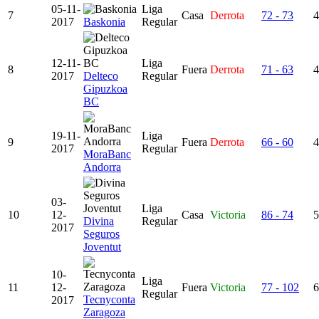
05-11-
Liga
7
Casa
Derrota
72 - 73
4
2017
Baskonia
Regular
12-11-
Liga
8
Fuera
Derrota
71 - 63
4
2017
Delteco
Regular
Gipuzkoa
BC
19-11-
Liga
9
Fuera
Derrota
66 - 60
4
2017
Regular
MoraBanc
Andorra
03-
Liga
10
12-
Casa
Victoria
86 - 74
5
Divina
Regular
2017
Seguros
Joventut
10-
Liga
11
12-
Fuera
Victoria
77 - 102
6
Regular
Tecnyconta
2017
Zaragoza