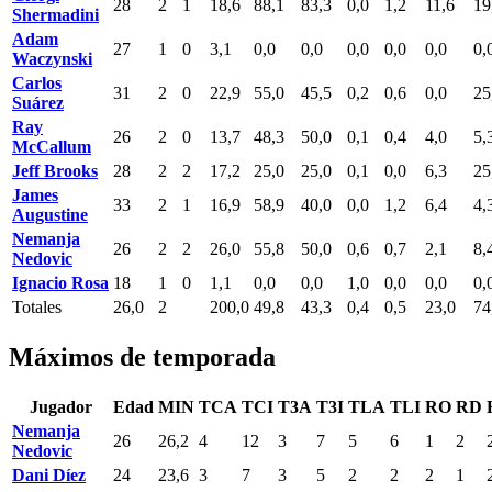
28
2
1
18,6
88,1
83,3
0,0
1,2
11,6
19
Shermadini
Adam
27
1
0
3,1
0,0
0,0
0,0
0,0
0,0
0,
Waczynski
Carlos
31
2
0
22,9
55,0
45,5
0,2
0,6
0,0
25
Suárez
Ray
26
2
0
13,7
48,3
50,0
0,1
0,4
4,0
5,
McCallum
Jeff Brooks
28
2
2
17,2
25,0
25,0
0,1
0,0
6,3
25
James
33
2
1
16,9
58,9
40,0
0,0
1,2
6,4
4,
Augustine
Nemanja
26
2
2
26,0
55,8
50,0
0,6
0,7
2,1
8,
Nedovic
Ignacio Rosa
18
1
0
1,1
0,0
0,0
1,0
0,0
0,0
0,
Totales
26,0
2
200,0
49,8
43,3
0,4
0,5
23,0
74
Máximos de temporada
Jugador
Edad
MIN
TCA
TCI
T3A
T3I
TLA
TLI
RO
RD
Nemanja
26
26,2
4
12
3
7
5
6
1
2
Nedovic
Dani Díez
24
23,6
3
7
3
5
2
2
2
1