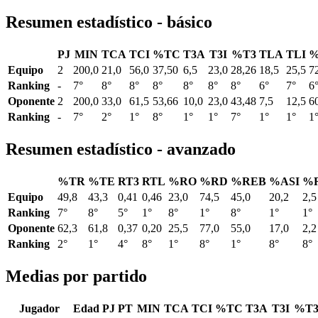
Resumen estadístico - básico
PJ
MIN
TCA
TCI
%TC
T3A
T3I
%T3
TLA
TLI
%
Equipo
2
200,0
21,0
56,0
37,50
6,5
23,0
28,26
18,5
25,5
7
Ranking
-
7°
8°
8°
8°
8°
8°
8°
6°
7°
6
Oponente
2
200,0
33,0
61,5
53,66
10,0
23,0
43,48
7,5
12,5
6
Ranking
-
7°
2°
1°
8°
1°
1°
7°
1°
1°
1
Resumen estadístico - avanzado
%TR
%TE
RT3
RTL
%RO
%RD
%REB
%ASI
%
Equipo
49,8
43,3
0,41
0,46
23,0
74,5
45,0
20,2
2,5
Ranking
7°
8°
5°
1°
8°
1°
8°
1°
1°
Oponente
62,3
61,8
0,37
0,20
25,5
77,0
55,0
17,0
2,2
Ranking
2°
1°
4°
8°
1°
8°
1°
8°
8°
Medias por partido
Jugador
Edad
PJ
PT
MIN
TCA
TCI
%TC
T3A
T3I
%T