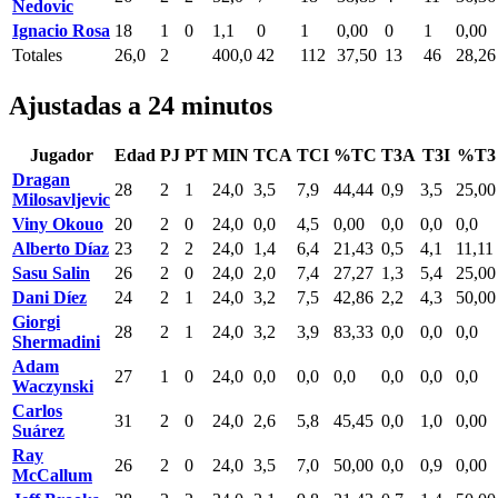
Nedovic
Ignacio Rosa
18
1
0
1,1
0
1
0,00
0
1
0,00
Totales
26,0
2
400,0
42
112
37,50
13
46
28,26
Ajustadas a 24 minutos
Jugador
Edad
PJ
PT
MIN
TCA
TCI
%TC
T3A
T3I
%T3
Dragan
28
2
1
24,0
3,5
7,9
44,44
0,9
3,5
25,00
Milosavljevic
Viny Okouo
20
2
0
24,0
0,0
4,5
0,00
0,0
0,0
0,0
Alberto Díaz
23
2
2
24,0
1,4
6,4
21,43
0,5
4,1
11,11
Sasu Salin
26
2
0
24,0
2,0
7,4
27,27
1,3
5,4
25,00
Dani Díez
24
2
1
24,0
3,2
7,5
42,86
2,2
4,3
50,00
Giorgi
28
2
1
24,0
3,2
3,9
83,33
0,0
0,0
0,0
Shermadini
Adam
27
1
0
24,0
0,0
0,0
0,0
0,0
0,0
0,0
Waczynski
Carlos
31
2
0
24,0
2,6
5,8
45,45
0,0
1,0
0,00
Suárez
Ray
26
2
0
24,0
3,5
7,0
50,00
0,0
0,9
0,00
McCallum