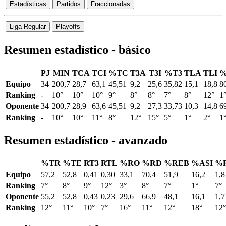
Estadísticas
Partidos
Fraccionadas
Liga Regular
Playoffs
Resumen estadístico - básico
PJ
MIN
TCA
TCI
%TC
T3A
T3I
%T3
TLA
TLI
%
Equipo
34
200,7
28,7
63,1
45,51
9,2
25,6
35,82
15,1
18,8
8
Ranking
-
10°
10°
10°
9°
8°
8°
7°
8°
12°
1
Oponente
34
200,7
28,9
63,6
45,51
9,2
27,3
33,73
10,3
14,8
6
Ranking
-
10°
10°
11°
8°
12°
15°
5°
1°
2°
1
Resumen estadístico - avanzado
%TR
%TE
RT3
RTL
%RO
%RD
%REB
%ASI
%
Equipo
57,2
52,8
0,41
0,30
33,1
70,4
51,9
16,2
1,8
Ranking
7°
8°
9°
12°
3°
8°
7°
1°
7°
Oponente
55,2
52,8
0,43
0,23
29,6
66,9
48,1
16,1
1,7
Ranking
12°
11°
10°
7°
16°
11°
12°
18°
12°