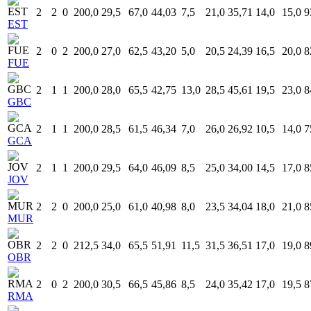
2
2
0
200,0
29,5
67,0
44,03
7,5
21,0
35,71
14,0
15,0
9
EST
2
0
2
200,0
27,0
62,5
43,20
5,0
20,5
24,39
16,5
20,0
8
FUE
2
1
1
200,0
28,0
65,5
42,75
13,0
28,5
45,61
19,5
23,0
8
GBC
2
1
1
200,0
28,5
61,5
46,34
7,0
26,0
26,92
10,5
14,0
7
GCA
2
1
1
200,0
29,5
64,0
46,09
8,5
25,0
34,00
14,5
17,0
8
JOV
2
2
0
200,0
25,0
61,0
40,98
8,0
23,5
34,04
18,0
21,0
8
MUR
2
2
0
212,5
34,0
65,5
51,91
11,5
31,5
36,51
17,0
19,0
8
OBR
2
0
2
200,0
30,5
66,5
45,86
8,5
24,0
35,42
17,0
19,5
8
RMA