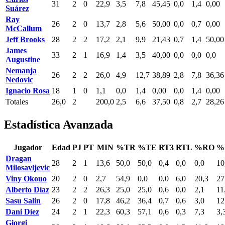
31
2
0
22,9
3,5
7,8
45,45
0,0
1,4
0,00
Suárez
Ray
26
2
0
13,7
2,8
5,6
50,00
0,0
0,7
0,00
McCallum
Jeff Brooks
28
2
2
17,2
2,1
9,9
21,43
0,7
1,4
50,00
James
33
2
1
16,9
1,4
3,5
40,00
0,0
0,0
0,0
Augustine
Nemanja
26
2
2
26,0
4,9
12,7
38,89
2,8
7,8
36,36
Nedovic
Ignacio Rosa
18
1
0
1,1
0,0
1,4
0,00
0,0
1,4
0,00
Totales
26,0
2
200,0
2,5
6,6
37,50
0,8
2,7
28,26
Estadística Avanzada
Jugador
Edad
PJ
PT
MIN
%TR
%TE
RT3
RTL
%RO
%
Dragan
28
2
1
13,6
50,0
50,0
0,4
0,0
0,0
10
Milosavljevic
Viny Okouo
20
2
0
2,7
54,9
0,0
0,0
6,0
20,3
27
Alberto Díaz
23
2
2
26,3
25,0
25,0
0,6
0,0
2,1
11
Sasu Salin
26
2
0
17,8
46,2
36,4
0,7
0,6
3,0
12
Dani Díez
24
2
1
22,3
60,3
57,1
0,6
0,3
7,3
3,
Giorgi