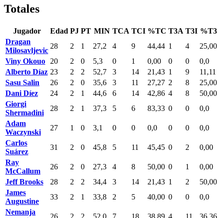
Totales
Jugador
Edad
PJ
PT
MIN
TCA
TCI
%TC
T3A
T3I
%T3
Dragan
28
2
1
27,2
4
9
44,44
1
4
25,00
Milosavljevic
Viny Okouo
20
2
0
5,3
0
1
0,00
0
0
0,0
Alberto Díaz
23
2
2
52,7
3
14
21,43
1
9
11,11
Sasu Salin
26
2
0
35,6
3
11
27,27
2
8
25,00
Dani Díez
24
2
1
44,6
6
14
42,86
4
8
50,00
Giorgi
28
2
1
37,3
5
6
83,33
0
0
0,0
Shermadini
Adam
27
1
0
3,1
0
0
0,0
0
0
0,0
Waczynski
Carlos
31
2
0
45,8
5
11
45,45
0
2
0,00
Suárez
Ray
26
2
0
27,3
4
8
50,00
0
1
0,00
McCallum
Jeff Brooks
28
2
2
34,4
3
14
21,43
1
2
50,00
James
33
2
1
33,8
2
5
40,00
0
0
0,0
Augustine
Nemanja
26
2
2
52,0
7
18
38,89
4
11
36,36