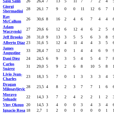
Sasu Salin
26
26,4
7
13
5
11
7
7
2
4
Giorgi
28
26,1
7
9
0
0
11
12
6
7
Shermadini
Ray
26
30,6
8
16
2
4
6
7
4
4
McCallum
Adam
27
29,6
6
12
6
12
4
6
2
5
Waczynski
Jeff Brooks
28
31,0
9
13
3
5
5
6
3
8
Alberto Díaz
23
31,6
5
12
4
11
4
4
3
5
James
33
28,4
7
12
0
1
4
4
6
9
Augustine
Dani Díez
24
24,5
6
9
3
5
4
5
4
7
Carlos
31
29,0
5
9
2
6
8
10
5
8
Suárez
Livio Jean-
23
18,3
5
7
0
1
3
3
3
4
Charles
Dragan
28
23,5
4
8
2
3
7
7
1
6
Milosavljevic
Morayo
22
14,3
3
7
2
4
2
2
1
2
Soluade
Viny Okouo
20
14,5
3
4
0
0
3
4
3
4
Ignacio Rosa
18
2,7
1
2
0
1
0
0
0
1