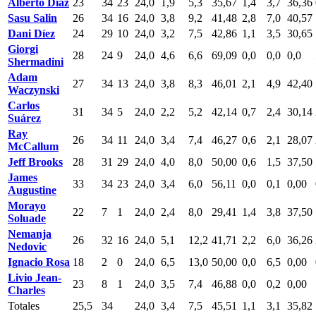
Alberto Díaz
23
34
23
24,0
1,9
5,3
35,67
1,4
3,7
36,36
Sasu Salin
26
34
16
24,0
3,8
9,2
41,48
2,8
7,0
40,57
Dani Díez
24
29
10
24,0
3,2
7,5
42,86
1,1
3,5
30,65
Giorgi
28
24
9
24,0
4,6
6,6
69,09
0,0
0,0
0,0
Shermadini
Adam
27
34
13
24,0
3,8
8,3
46,01
2,1
4,9
42,40
Waczynski
Carlos
31
34
5
24,0
2,2
5,2
42,14
0,7
2,4
30,14
Suárez
Ray
26
34
11
24,0
3,4
7,4
46,27
0,6
2,1
28,07
McCallum
Jeff Brooks
28
31
29
24,0
4,0
8,0
50,00
0,6
1,5
37,50
James
33
34
23
24,0
3,4
6,0
56,11
0,0
0,1
0,00
Augustine
Morayo
22
7
1
24,0
2,4
8,0
29,41
1,4
3,8
37,50
Soluade
Nemanja
26
32
16
24,0
5,1
12,2
41,71
2,2
6,0
36,26
Nedovic
Ignacio Rosa
18
2
0
24,0
6,5
13,0
50,00
0,0
6,5
0,00
Livio Jean-
23
8
1
24,0
3,5
7,4
46,88
0,0
0,2
0,00
Charles
Totales
25,5
34
24,0
3,4
7,5
45,51
1,1
3,1
35,82