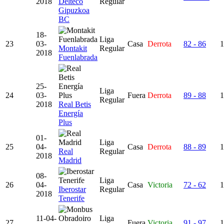
2018
Delteco
Regular
Gipuzkoa
BC
18-
Liga
23
03-
Casa
Derrota
82 - 86
1
Montakit
Regular
2018
Fuenlabrada
25-
Liga
24
03-
Fuera
Derrota
89 - 88
1
Regular
2018
Real Betis
Energía
Plus
01-
Liga
25
04-
Casa
Derrota
88 - 89
1
Real
Regular
2018
Madrid
08-
Liga
26
04-
Casa
Victoria
72 - 62
1
Iberostar
Regular
2018
Tenerife
11-04-
Liga
27
Fuera
Victoria
91 - 97
1