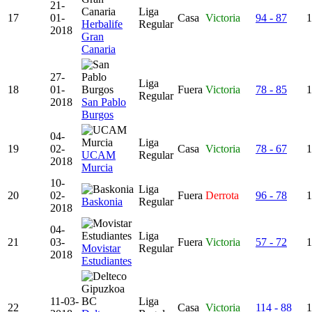
21-
Liga
17
01-
Casa
Victoria
94 - 87
1
Herbalife
Regular
2018
Gran
Canaria
27-
Liga
18
01-
Fuera
Victoria
78 - 85
1
Regular
2018
San Pablo
Burgos
04-
Liga
19
02-
Casa
Victoria
78 - 67
1
UCAM
Regular
2018
Murcia
10-
Liga
20
02-
Fuera
Derrota
96 - 78
1
Baskonia
Regular
2018
04-
Liga
21
03-
Fuera
Victoria
57 - 72
1
Movistar
Regular
2018
Estudiantes
11-03-
Liga
22
Casa
Victoria
114 - 88
1