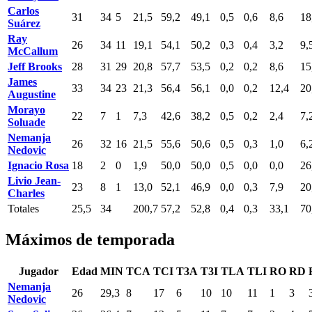
Carlos
31
34
5
21,5
59,2
49,1
0,5
0,6
8,6
18
Suárez
Ray
26
34
11
19,1
54,1
50,2
0,3
0,4
3,2
9,
McCallum
Jeff Brooks
28
31
29
20,8
57,7
53,5
0,2
0,2
8,6
15
James
33
34
23
21,3
56,4
56,1
0,0
0,2
12,4
20
Augustine
Morayo
22
7
1
7,3
42,6
38,2
0,5
0,2
2,4
7,
Soluade
Nemanja
26
32
16
21,5
55,6
50,6
0,5
0,3
1,0
6,
Nedovic
Ignacio Rosa
18
2
0
1,9
50,0
50,0
0,5
0,0
0,0
26
Livio Jean-
23
8
1
13,0
52,1
46,9
0,0
0,3
7,9
20
Charles
Totales
25,5
34
200,7
57,2
52,8
0,4
0,3
33,1
70
Máximos de temporada
Jugador
Edad
MIN
TCA
TCI
T3A
T3I
TLA
TLI
RO
RD
Nemanja
26
29,3
8
17
6
10
10
11
1
3
Nedovic