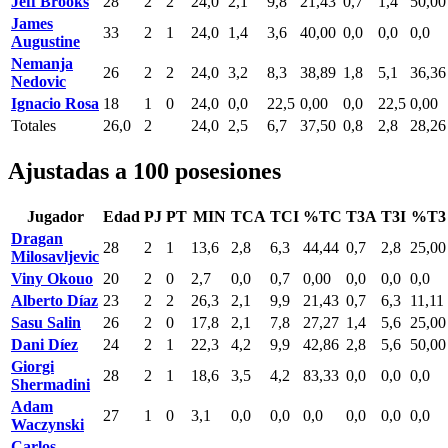
Jeff Brooks
28
2
2
24,0
2,1
9,8
21,43
0,7
1,4
50,00
James
33
2
1
24,0
1,4
3,6
40,00
0,0
0,0
0,0
Augustine
Nemanja
26
2
2
24,0
3,2
8,3
38,89
1,8
5,1
36,36
Nedovic
Ignacio Rosa
18
1
0
24,0
0,0
22,5
0,00
0,0
22,5
0,00
Totales
26,0
2
24,0
2,5
6,7
37,50
0,8
2,8
28,26
Ajustadas a 100 posesiones
Jugador
Edad
PJ
PT
MIN
TCA
TCI
%TC
T3A
T3I
%T3
Dragan
28
2
1
13,6
2,8
6,3
44,44
0,7
2,8
25,00
Milosavljevic
Viny Okouo
20
2
0
2,7
0,0
0,7
0,00
0,0
0,0
0,0
Alberto Díaz
23
2
2
26,3
2,1
9,9
21,43
0,7
6,3
11,11
Sasu Salin
26
2
0
17,8
2,1
7,8
27,27
1,4
5,6
25,00
Dani Díez
24
2
1
22,3
4,2
9,9
42,86
2,8
5,6
50,00
Giorgi
28
2
1
18,6
3,5
4,2
83,33
0,0
0,0
0,0
Shermadini
Adam
27
1
0
3,1
0,0
0,0
0,0
0,0
0,0
0,0
Waczynski
Carlos