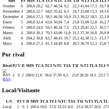
Mes
PJ
MIN
TCA
TCI
%TC
T3A
T3I
%T3
TLA
TLI
Octubre
6
200,0
29,2
62,7
46,54
9,2
22,3
41,04
17,3
19,7
8
Noviembre
3
200,0
22,7
64,0
35,42
6,3
24,7
25,68
13,3
19,3
6
Diciembre
4
200,0
27,3
58,5
46,58
10,0
25,5
39,22
18,5
22,3
8
Enero
5
200,0
32,4
63,6
50,94
7,4
23,8
31,09
12,8
16,2
7
Febrero
2
200,0
24,0
59,5
40,34
7,5
25,5
29,41
22,5
29,5
7
Marzo
4
200,0
30,3
70,3
43,06
11,8
31,5
37,30
16,8
20,0
8
Abril
6
204,2
30,8
63,7
48,43
10,7
25,2
42,38
11,5
15,3
7
Mayo
4
200,0
27,3
61,3
44,49
8,8
28,5
30,70
12,3
15,8
7
Por rival
Rival
PJ
V
D
MIN
TCA
TCI
%TC
T3A
T3I
%T3
TLA
TLI
2
0
2
200,0
21,0
56,0
37,50
6,5
23,0
28,26
18,5
25,5
7
BAS
Local/Visitante
L/V
PJ
V
D
MIN
TCA
TCI
%TC
T3A
T3I
%T3
TLA
TL
Local
1
0
1
200,0
19,0
57,0
33,33
6,0
21,0
28,57
20,0
27,