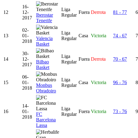
16-
Liga
12
12-
Fuera
Derrota
81 - 77
6
Iberostar
Regular
2017
Tenerife
02-
Liga
13
01-
Casa
Victoria
74 - 67
7
Valencia
Regular
2018
Basket
30-
Liga
14
12-
Fuera
Derrota
70 - 67
7
Bilbao
Regular
2017
Basket
06-
Liga
15
01-
Casa
Victoria
96 - 76
8
Monbus
Regular
2018
Obradoiro
14-
Liga
16
01-
Fuera
Victoria
73 - 76
9
FC
Regular
2018
Barcelona
Lassa