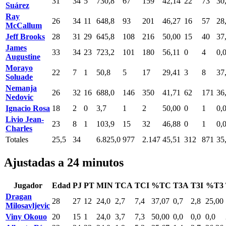
31
34
5
730,8
67
159
42,14
22
73
30
Suárez
Ray
26
34
11
648,8
93
201
46,27
16
57
28
McCallum
Jeff Brooks
28
31
29
645,8
108
216
50,00
15
40
37
James
33
34
23
723,2
101
180
56,11
0
4
0,
Augustine
Morayo
22
7
1
50,8
5
17
29,41
3
8
37
Soluade
Nemanja
26
32
16
688,0
146
350
41,71
62
171
36
Nedovic
Ignacio Rosa
18
2
0
3,7
1
2
50,00
0
1
0,
Livio Jean-
23
8
1
103,9
15
32
46,88
0
1
0,
Charles
Totales
25,5
34
6.825,0
977
2.147
45,51
312
871
35
Ajustadas a 24 minutos
Jugador
Edad
PJ
PT
MIN
TCA
TCI
%TC
T3A
T3I
%T3
Dragan
28
27
12
24,0
2,7
7,4
37,07
0,7
2,8
25,00
Milosavljevic
Viny Okouo
20
15
1
24,0
3,7
7,3
50,00
0,0
0,0
0,0