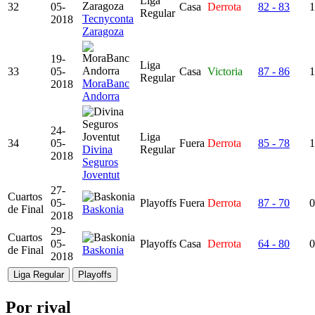
Liga
32
05-
Casa
Derrota
82 - 83
1
Regular
Tecnyconta
2018
Zaragoza
19-
Liga
33
05-
Casa
Victoria
87 - 86
1
Regular
MoraBanc
2018
Andorra
24-
Liga
34
05-
Fuera
Derrota
85 - 78
1
Divina
Regular
2018
Seguros
Joventut
27-
Cuartos
05-
Playoffs
Fuera
Derrota
87 - 70
0
de Final
Baskonia
2018
29-
Cuartos
05-
Playoffs
Casa
Derrota
64 - 80
0
de Final
Baskonia
2018
Liga Regular
Playoffs
Por rival