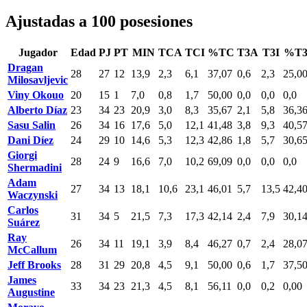
Ajustadas a 100 posesiones
Jugador
Edad
PJ
PT
MIN
TCA
TCI
%TC
T3A
T3I
%T
Dragan
28
27
12
13,9
2,3
6,1
37,07
0,6
2,3
25,0
Milosavljevic
Viny Okouo
20
15
1
7,0
0,8
1,7
50,00
0,0
0,0
0,0
Alberto Díaz
23
34
23
20,9
3,0
8,3
35,67
2,1
5,8
36,3
Sasu Salin
26
34
16
17,6
5,0
12,1
41,48
3,8
9,3
40,5
Dani Díez
24
29
10
14,6
5,3
12,3
42,86
1,8
5,7
30,6
Giorgi
28
24
9
16,6
7,0
10,2
69,09
0,0
0,0
0,0
Shermadini
Adam
27
34
13
18,1
10,6
23,1
46,01
5,7
13,5
42,4
Waczynski
Carlos
31
34
5
21,5
7,3
17,3
42,14
2,4
7,9
30,1
Suárez
Ray
26
34
11
19,1
3,9
8,4
46,27
0,7
2,4
28,0
McCallum
Jeff Brooks
28
31
29
20,8
4,5
9,1
50,00
0,6
1,7
37,5
James
33
34
23
21,3
4,5
8,1
56,11
0,0
0,2
0,00
Augustine