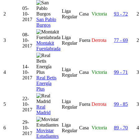
05-
Liga
2
10-
Casa
Victoria
93 - 72
2
Regular
2017
San Pablo
Burgos
08-
Liga
3
10-
Fuera
Derrota
77 - 69
2
Montakit
Regular
2017
Fuenlabrada
14-
Liga
4
10-
Casa
Victoria
99 - 71
3
Regular
2017
Real Betis
Energía
Plus
22-
Liga
5
10-
Fuera
Derrota
99 - 85
3
Real
Regular
2017
Madrid
29-
Liga
6
10-
Casa
Victoria
89 - 70
4
Movistar
Regular
2017
Estudiantes