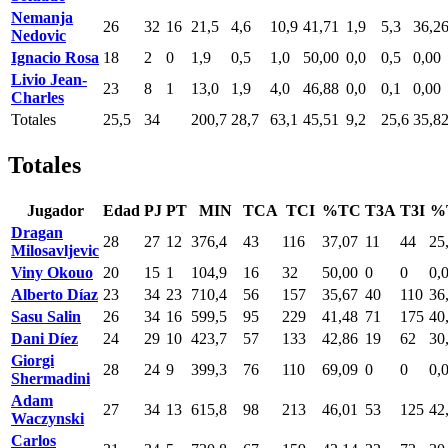
Nemanja
26
32
16
21,5
4,6
10,9
41,71
1,9
5,3
36,2
Nedovic
Ignacio Rosa
18
2
0
1,9
0,5
1,0
50,00
0,0
0,5
0,00
Livio Jean-
23
8
1
13,0
1,9
4,0
46,88
0,0
0,1
0,00
Charles
Totales
25,5
34
200,7
28,7
63,1
45,51
9,2
25,6
35,8
Totales
Jugador
Edad
PJ
PT
MIN
TCA
TCI
%TC
T3A
T3I
%
Dragan
28
27
12
376,4
43
116
37,07
11
44
25
Milosavljevic
Viny Okouo
20
15
1
104,9
16
32
50,00
0
0
0,
Alberto Díaz
23
34
23
710,4
56
157
35,67
40
110
36
Sasu Salin
26
34
16
599,5
95
229
41,48
71
175
40
Dani Díez
24
29
10
423,7
57
133
42,86
19
62
30
Giorgi
28
24
9
399,3
76
110
69,09
0
0
0,
Shermadini
Adam
27
34
13
615,8
98
213
46,01
53
125
42
Waczynski
Carlos