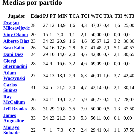
Medias por partido
Jugador
Edad
PJ
PT
MIN
TCA
TCI
%TC
T3A
T3I
%T
Dragan
28
27
12
13,9
1,6
4,3
37,07
0,4
1,6
25,0
Milosavljevic
Viny Okouo
20
15
1
7,0
1,1
2,1
50,00
0,0
0,0
0,0
Alberto Díaz
23
34
23
20,9
1,6
4,6
35,67
1,2
3,2
36,3
Sasu Salin
26
34
16
17,6
2,8
6,7
41,48
2,1
5,1
40,5
Dani Díez
24
29
10
14,6
2,0
4,6
42,86
0,7
2,1
30,6
Giorgi
28
24
9
16,6
3,2
4,6
69,09
0,0
0,0
0,0
Shermadini
Adam
27
34
13
18,1
2,9
6,3
46,01
1,6
3,7
42,4
Waczynski
Carlos
31
34
5
21,5
2,0
4,7
42,14
0,6
2,1
30,1
Suárez
Ray
26
34
11
19,1
2,7
5,9
46,27
0,5
1,7
28,0
McCallum
Jeff Brooks
28
31
29
20,8
3,5
7,0
50,00
0,5
1,3
37,5
James
33
34
23
21,3
3,0
5,3
56,11
0,0
0,1
0,00
Augustine
Morayo
22
7
1
7,3
0,7
2,4
29,41
0,4
1,1
37,5
Soluade