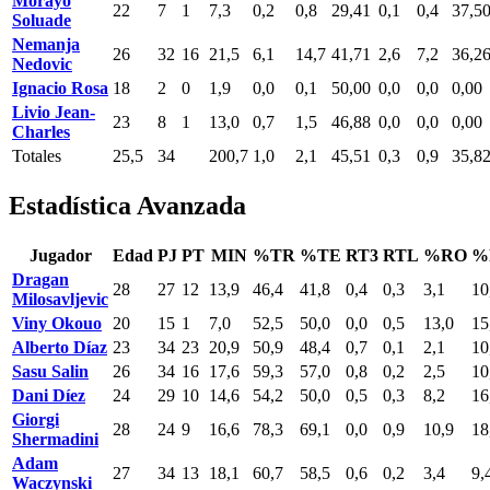
Morayo
22
7
1
7,3
0,2
0,8
29,41
0,1
0,4
37,5
Soluade
Nemanja
26
32
16
21,5
6,1
14,7
41,71
2,6
7,2
36,2
Nedovic
Ignacio Rosa
18
2
0
1,9
0,0
0,1
50,00
0,0
0,0
0,00
Livio Jean-
23
8
1
13,0
0,7
1,5
46,88
0,0
0,0
0,00
Charles
Totales
25,5
34
200,7
1,0
2,1
45,51
0,3
0,9
35,8
Estadística Avanzada
Jugador
Edad
PJ
PT
MIN
%TR
%TE
RT3
RTL
%RO
%
Dragan
28
27
12
13,9
46,4
41,8
0,4
0,3
3,1
10
Milosavljevic
Viny Okouo
20
15
1
7,0
52,5
50,0
0,0
0,5
13,0
15
Alberto Díaz
23
34
23
20,9
50,9
48,4
0,7
0,1
2,1
10
Sasu Salin
26
34
16
17,6
59,3
57,0
0,8
0,2
2,5
10
Dani Díez
24
29
10
14,6
54,2
50,0
0,5
0,3
8,2
16
Giorgi
28
24
9
16,6
78,3
69,1
0,0
0,9
10,9
18
Shermadini
Adam
27
34
13
18,1
60,7
58,5
0,6
0,2
3,4
9,
Waczynski