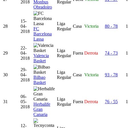
2018
Monbus
Regular
Obradoiro
15-
Liga
28
04-
Casa
Victoria
80 - 78
1
FC
Regular
2018
Barcelona
Lassa
22-
Liga
29
04-
Fuera
Derrota
74 - 73
1
Valencia
Regular
2018
Basket
29-
Liga
30
04-
Casa
Victoria
93 - 78
1
Bilbao
Regular
2018
Basket
06-
Liga
31
05-
Fuera
Derrota
76 - 55
1
Herbalife
Regular
2018
Gran
Canaria
12-