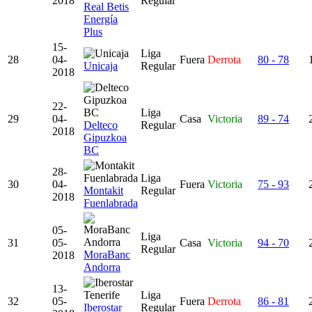
2018
Regular
Real Betis
Energía
Plus
15-
Liga
28
04-
Fuera
Derrota
80 - 78
Unicaja
Regular
2018
22-
Liga
29
04-
Casa
Victoria
89 - 74
Delteco
Regular
2018
Gipuzkoa
BC
28-
Liga
30
04-
Fuera
Victoria
75 - 93
Montakit
Regular
2018
Fuenlabrada
05-
Liga
31
05-
Casa
Victoria
94 - 70
Regular
MoraBanc
2018
Andorra
13-
Liga
32
05-
Fuera
Derrota
86 - 81
Iberostar
Regular