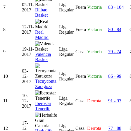
05-11-
Liga
7
Fuera
Victoria
83 - 104
2017
Bilbao
Regular
Basket
12-11-
Liga
8
Fuera
Victoria
80 - 84
2017
Real
Regular
Madrid
19-11-
Liga
9
Casa
Victoria
79 - 74
2017
Valencia
Regular
Basket
03-
Liga
10
12-
Fuera
Victoria
86 - 99
Regular
Tecnyconta
2017
Zaragoza
10-
Liga
11
12-
Casa
Derrota
91 - 93
Iberostar
Regular
2017
Tenerife
17-
Liga
12
12-
Casa
Derrota
77 - 88
Herbalife
Regular