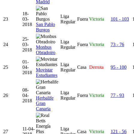
Madrid
18-
Liga
23
03-
Fuera
Victoria
101 - 103
Regular
2018
San Pablo
Burgos
25-
Liga
24
03-
Fuera
Victoria
73 - 76
Monbus
Regular
2018
Obradoiro
01-
Liga
25
04-
Casa
Derrota
95 - 100
Movistar
Regular
2018
Estudiantes
08-
Liga
26
04-
Fuera
Victoria
77 - 93
Herbalife
Regular
2018
Gran
Canaria
11-04-
Liga
27
Casa
Victoria
121 - 56