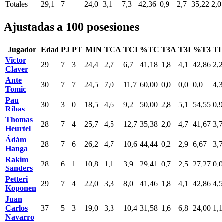
Totales
29,1
7
24,0
3,1
7,3
42,36
0,9
2,7
35,22
2,0
Ajustadas a 100 posesiones
Jugador
Edad
PJ
PT
MIN
TCA
TCI
%TC
T3A
T3I
%T3
T
Victor
29
7
3
24,4
2,7
6,7
41,18
1,8
4,1
42,86
2,
Claver
Ante
30
7
7
24,5
7,0
11,7
60,00
0,0
0,0
0,0
4,
Tomic
Pau
30
3
0
18,5
4,6
9,2
50,00
2,8
5,1
54,55
0,
Ribas
Thomas
28
7
4
25,7
4,5
12,7
35,38
2,0
4,7
41,67
3,
Heurtel
Ádám
28
7
6
26,2
4,7
10,6
44,44
0,2
2,9
6,67
3,
Hanga
Rakim
28
6
1
10,8
1,1
3,9
29,41
0,7
2,5
27,27
0,
Sanders
Petteri
29
7
4
22,0
3,3
8,0
41,46
1,8
4,1
42,86
4,
Koponen
Juan
Carlos
37
5
3
19,0
3,3
10,4
31,58
1,6
6,8
24,00
1,
Navarro