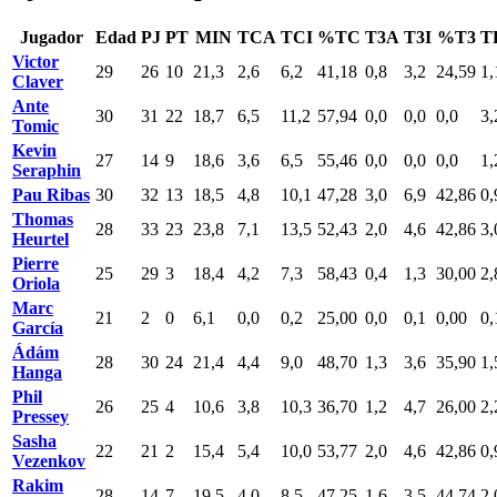
Jugador
Edad
PJ
PT
MIN
TCA
TCI
%TC
T3A
T3I
%T3
T
Victor
29
26
10
21,3
2,6
6,2
41,18
0,8
3,2
24,59
1,
Claver
Ante
30
31
22
18,7
6,5
11,2
57,94
0,0
0,0
0,0
3,
Tomic
Kevin
27
14
9
18,6
3,6
6,5
55,46
0,0
0,0
0,0
1,
Seraphin
Pau Ribas
30
32
13
18,5
4,8
10,1
47,28
3,0
6,9
42,86
0,
Thomas
28
33
23
23,8
7,1
13,5
52,43
2,0
4,6
42,86
3,
Heurtel
Pierre
25
29
3
18,4
4,2
7,3
58,43
0,4
1,3
30,00
2,
Oriola
Marc
21
2
0
6,1
0,0
0,2
25,00
0,0
0,1
0,00
0,
García
Ádám
28
30
24
21,4
4,4
9,0
48,70
1,3
3,6
35,90
1,
Hanga
Phil
26
25
4
10,6
3,8
10,3
36,70
1,2
4,7
26,00
2,
Pressey
Sasha
22
21
2
15,4
5,4
10,0
53,77
2,0
4,6
42,86
0,
Vezenkov
Rakim
28
14
7
19,5
4,0
8,5
47,25
1,6
3,5
44,74
2,