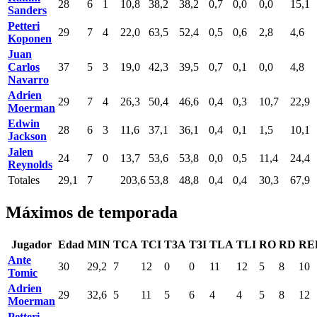
28
6
1
10,8
38,2
38,2
0,7
0,0
0,0
15,1
Sanders
Petteri
29
7
4
22,0
63,5
52,4
0,5
0,6
2,8
4,6
Koponen
Juan
Carlos
37
5
3
19,0
42,3
39,5
0,7
0,1
0,0
4,8
Navarro
Adrien
29
7
4
26,3
50,4
46,6
0,4
0,3
10,7
22,9
Moerman
Edwin
28
6
3
11,6
37,1
36,1
0,4
0,1
1,5
10,1
Jackson
Jalen
24
7
0
13,7
53,6
53,8
0,0
0,5
11,4
24,4
Reynolds
Totales
29,1
7
203,6
53,8
48,8
0,4
0,4
30,3
67,9
Máximos de temporada
Jugador
Edad
MIN
TCA
TCI
T3A
T3I
TLA
TLI
RO
RD
RE
Ante
30
29,2
7
12
0
0
11
12
5
8
10
Tomic
Adrien
29
32,6
5
11
5
6
4
4
5
8
12
Moerman
Petteri