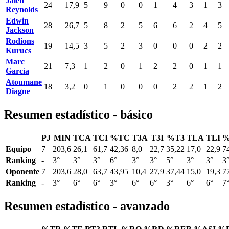
Jalen
24
17,9
5
9
0
0
1
4
3
1
3
Reynolds
Edwin
28
26,7
5
8
2
5
6
6
2
4
5
Jackson
Rodions
19
14,5
3
5
2
3
0
0
0
2
2
Kurucs
Marc
21
7,3
1
2
0
1
2
2
0
1
1
García
Atoumane
18
3,2
0
1
0
0
0
2
2
1
2
Diagne
Resumen estadístico - básico
PJ
MIN
TCA
TCI
%TC
T3A
T3I
%T3
TLA
TLI
%
Equipo
7
203,6
26,1
61,7
42,36
8,0
22,7
35,22
17,0
22,9
7
Ranking
-
3°
3°
3°
6°
3°
3°
5°
3°
3°
3
Oponente
7
203,6
28,0
63,7
43,95
10,4
27,9
37,44
15,0
19,3
7
Ranking
-
3°
6°
6°
3°
6°
6°
3°
6°
6°
7
Resumen estadístico - avanzado