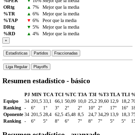
%PER
▼
10%
Mejor que la media
ORtg
▲
7%
Mejor que la media
%TR
▲
6%
Mejor que la media
%TAP
▼
6%
Peor que la media
DRtg
▼
5%
Mejor que la media
%RD
▲
4%
Mejor que la media
+
Estadísticas
Partidos
Fraccionadas
Liga Regular
Playoffs
Resumen estadístico - básico
PJ
MIN
TCA
TCI
%TC
T3A
T3I
%T3
TLA
TLI
%
Equipo
34
201,5
33,1
66,1
50,09
10,0
25,2
39,60
12,9
18,2
7
Ranking
-
6°
1°
3°
2°
2°
10°
2°
17°
16°
1
Oponente
34
201,5
28,4
62,5
45,48
8,5
24,7
34,29
13,9
18,3
7
Ranking
-
6°
5°
8°
6°
7°
8°
7°
5°
5°
1
Resumen estadístico - avanzado