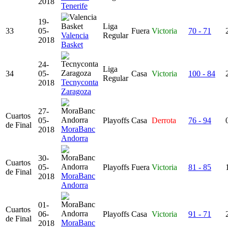
2018
Tenerife
19-
Liga
33
05-
Fuera
Victoria
70 - 71
Valencia
Regular
2018
Basket
24-
Liga
34
05-
Casa
Victoria
100 - 84
Regular
Tecnyconta
2018
Zaragoza
27-
Cuartos
05-
Playoffs
Casa
Derrota
76 - 94
de Final
MoraBanc
2018
Andorra
30-
Cuartos
05-
Playoffs
Fuera
Victoria
81 - 85
de Final
MoraBanc
2018
Andorra
01-
Cuartos
06-
Playoffs
Casa
Victoria
91 - 71
de Final
MoraBanc
2018