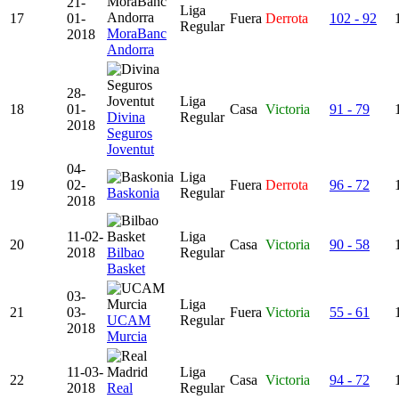
21-
Liga
17
01-
Fuera
Derrota
102 - 92
Regular
MoraBanc
2018
Andorra
28-
Liga
18
01-
Casa
Victoria
91 - 79
Divina
Regular
2018
Seguros
Joventut
04-
Liga
19
02-
Fuera
Derrota
96 - 72
Baskonia
Regular
2018
11-02-
Liga
20
Casa
Victoria
90 - 58
2018
Bilbao
Regular
Basket
03-
Liga
21
03-
Fuera
Victoria
55 - 61
UCAM
Regular
2018
Murcia
11-03-
Liga
22
Casa
Victoria
94 - 72
2018
Real
Regular