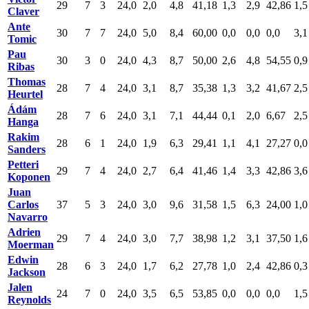
29
7
3
24,0
2,0
4,8
41,18
1,3
2,9
42,86
1,5
Claver
Ante
30
7
7
24,0
5,0
8,4
60,00
0,0
0,0
0,0
3,1
Tomic
Pau
30
3
0
24,0
4,3
8,7
50,00
2,6
4,8
54,55
0,9
Ribas
Thomas
28
7
4
24,0
3,1
8,7
35,38
1,3
3,2
41,67
2,5
Heurtel
Ádám
28
7
6
24,0
3,1
7,1
44,44
0,1
2,0
6,67
2,5
Hanga
Rakim
28
6
1
24,0
1,9
6,3
29,41
1,1
4,1
27,27
0,0
Sanders
Petteri
29
7
4
24,0
2,7
6,4
41,46
1,4
3,3
42,86
3,6
Koponen
Juan
Carlos
37
5
3
24,0
3,0
9,6
31,58
1,5
6,3
24,00
1,0
Navarro
Adrien
29
7
4
24,0
3,0
7,7
38,98
1,2
3,1
37,50
1,6
Moerman
Edwin
28
6
3
24,0
1,7
6,2
27,78
1,0
2,4
42,86
0,3
Jackson
Jalen
24
7
0
24,0
3,5
6,5
53,85
0,0
0,0
0,0
1,5
Reynolds