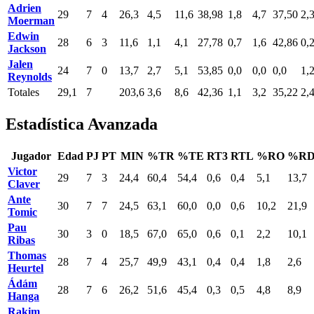
Adrien
29
7
4
26,3
4,5
11,6
38,98
1,8
4,7
37,50
2,
Moerman
Edwin
28
6
3
11,6
1,1
4,1
27,78
0,7
1,6
42,86
0,
Jackson
Jalen
24
7
0
13,7
2,7
5,1
53,85
0,0
0,0
0,0
1,
Reynolds
Totales
29,1
7
203,6
3,6
8,6
42,36
1,1
3,2
35,22
2,
Estadística Avanzada
Jugador
Edad
PJ
PT
MIN
%TR
%TE
RT3
RTL
%RO
%R
Victor
29
7
3
24,4
60,4
54,4
0,6
0,4
5,1
13,7
Claver
Ante
30
7
7
24,5
63,1
60,0
0,0
0,6
10,2
21,9
Tomic
Pau
30
3
0
18,5
67,0
65,0
0,6
0,1
2,2
10,1
Ribas
Thomas
28
7
4
25,7
49,9
43,1
0,4
0,4
1,8
2,6
Heurtel
Ádám
28
7
6
26,2
51,6
45,4
0,3
0,5
4,8
8,9
Hanga
Rakim