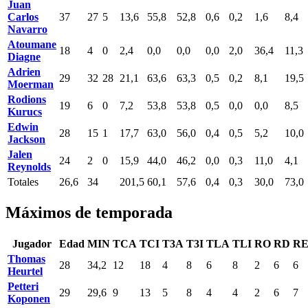
Juan
Carlos
37
27
5
13,6
55,8
52,8
0,6
0,2
1,6
8,4
Navarro
Atoumane
18
4
0
2,4
0,0
0,0
0,0
2,0
36,4
11,3
Diagne
Adrien
29
32
28
21,1
63,6
63,3
0,5
0,2
8,1
19,5
Moerman
Rodions
19
6
0
7,2
53,8
53,8
0,5
0,0
0,0
8,5
Kurucs
Edwin
28
15
1
17,7
63,0
56,0
0,4
0,5
5,2
10,0
Jackson
Jalen
24
2
0
15,9
44,0
46,2
0,0
0,3
11,0
4,1
Reynolds
Totales
26,6
34
201,5
60,1
57,6
0,4
0,3
30,0
73,0
Máximos de temporada
Jugador
Edad
MIN
TCA
TCI
T3A
T3I
TLA
TLI
RO
RD
R
Thomas
28
34,2
12
18
4
8
6
8
2
6
6
Heurtel
Petteri
29
29,6
9
13
5
8
4
4
2
6
7
Koponen