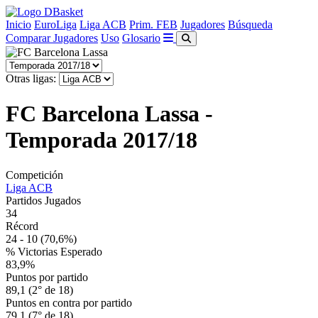
Inicio
EuroLiga
Liga ACB
Prim. FEB
Jugadores
Búsqueda
Comparar Jugadores
Uso
Glosario
Otras ligas:
FC Barcelona Lassa -
Temporada 2017/18
Competición
Liga ACB
Partidos Jugados
34
Récord
24 - 10
(70,6%)
% Victorias Esperado
83,9%
Puntos por partido
89,1 (2° de 18)
Puntos en contra por partido
79,1 (7° de 18)