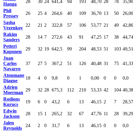
28
30
24
641,4
94
193
48,70
28
78
35,9
Hanga
Phil
26
25
4
264,6
40
109
36,70
13
50
26,0
Pressey
Sasha
22
21
2
322,8
57
106
53,77
21
49
42,8
Vezenkov
Rakim
28
14
7
272,6
43
91
47,25
17
38
44,7
Sanders
Petteri
29
32
19
642,5
99
204
48,53
51
103
49,5
Koponen
Juan
Carlos
37
27
5
367,2
51
126
40,48
31
75
41,3
Navarro
Atoumane
18
4
0
9,8
0
1
0,00
0
0
0,0
Diagne
Adrien
29
32
28
675,3
112
210
53,33
42
104
40,3
Moerman
Rodions
19
6
0
43,2
6
13
46,15
2
7
28,5
Kurucs
Edwin
28
15
1
265,2
32
67
47,76
11
28
39,2
Jackson
Jalen
24
2
0
31,7
6
13
46,15
0
0
0,0
Reynolds