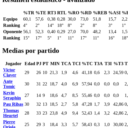
%TR
%TE
RT3
RTL
%RO
%RD
%REB
%ASI
%
Equipo
60,1
57,6
0,38
0,28
30,0
73,0
51,8
15,7
2,2
Ranking
4°
2°
14°
18°
8°
2°
8°
3°
1°
Oponente
56,1
52,3
0,40
0,29
27,0
70,0
48,2
13,4
1,5
Ranking
15°
17°
5°
1°
11°
17°
11°
16°
18°
Medias por partido
Jugador
Edad
PJ
PT
MIN
TCA
TCI
%TC
T3A
T3I
%T3
T
Victor
29
26
10
21,3
1,9
4,6
41,18
0,6
2,3
24,59
0
Claver
Ante
30
31
22
18,7
4,0
6,9
57,94
0,0
0,0
0,0
2
Tomic
Kevin
27
14
9
18,6
4,7
8,5
55,46
0,0
0,0
0,0
1
Seraphin
Pau Ribas
30
32
13
18,5
2,7
5,8
47,28
1,7
3,9
42,86
0
Thomas
28
33
23
23,8
4,9
9,4
52,43
1,4
3,2
42,86
2
Heurtel
Pierre
25
29
3
18,4
3,3
5,7
58,43
0,3
1,0
30,00
2
Oriola