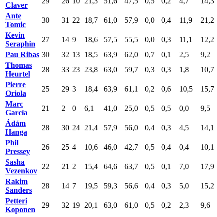
29
26
10
21,3
51,6
47,5
0,5
0,2
4,7
14,3
Claver
Ante
30
31
22
18,7
61,0
57,9
0,0
0,4
11,9
21,2
Tomic
Kevin
27
14
9
18,6
57,5
55,5
0,0
0,3
11,1
12,2
Seraphin
Pau Ribas
30
32
13
18,5
63,9
62,0
0,7
0,1
2,5
9,2
Thomas
28
33
23
23,8
63,0
59,7
0,3
0,3
1,8
10,7
Heurtel
Pierre
25
29
3
18,4
63,9
61,1
0,2
0,6
10,5
15,7
Oriola
Marc
21
2
0
6,1
41,0
25,0
0,5
0,5
0,0
9,5
García
Ádám
28
30
24
21,4
57,9
56,0
0,4
0,3
4,5
14,1
Hanga
Phil
26
25
4
10,6
46,0
42,7
0,5
0,4
0,4
10,1
Pressey
Sasha
22
21
2
15,4
64,6
63,7
0,5
0,1
7,0
17,9
Vezenkov
Rakim
28
14
7
19,5
59,3
56,6
0,4
0,3
5,0
15,2
Sanders
Petteri
29
32
19
20,1
63,0
61,0
0,5
0,2
2,3
9,6
Koponen