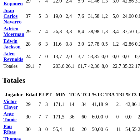
29
7
4
22,0
2,4
5,9
41,46
1,3
3,0
42,86
3,
Koponen
Juan
Carlos
37
5
3
19,0
2,4
7,6
31,58
1,2
5,0
24,00
0,
Navarro
Adrien
29
7
4
26,3
3,3
8,4
38,98
1,3
3,4
37,50
1,
Moerman
Edwin
28
6
3
11,6
0,8
3,0
27,78
0,5
1,2
42,86
0,
Jackson
Jalen
24
7
0
13,7
2,0
3,7
53,85
0,0
0,0
0,0
0,
Reynolds
Totales
29,1
7
203,6
26,1
61,7
42,36
8,0
22,7
35,22
17
Totales
Jugador
Edad
PJ
PT
MIN
TCA
TCI
%TC
T3A
T3I
%T3
Victor
29
7
3
171,1
14
34
41,18
9
21
42,86
Claver
Ante
30
7
7
171,5
36
60
60,00
0
0
0,0
Tomic
Pau
30
3
0
55,4
10
20
50,00
6
11
54,55
Ribas
Thomas