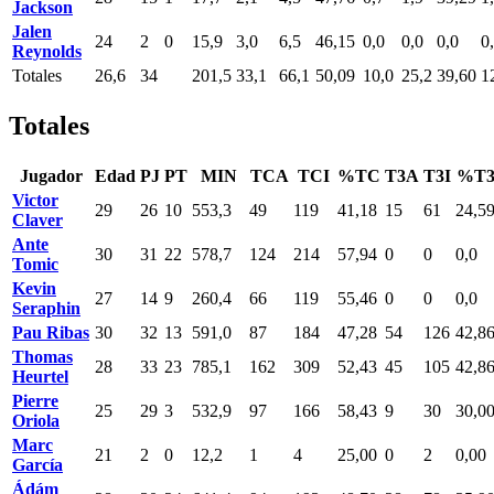
Jackson
Jalen
24
2
0
15,9
3,0
6,5
46,15
0,0
0,0
0,0
0
Reynolds
Totales
26,6
34
201,5
33,1
66,1
50,09
10,0
25,2
39,60
1
Totales
Jugador
Edad
PJ
PT
MIN
TCA
TCI
%TC
T3A
T3I
%T
Victor
29
26
10
553,3
49
119
41,18
15
61
24,5
Claver
Ante
30
31
22
578,7
124
214
57,94
0
0
0,0
Tomic
Kevin
27
14
9
260,4
66
119
55,46
0
0
0,0
Seraphin
Pau Ribas
30
32
13
591,0
87
184
47,28
54
126
42,8
Thomas
28
33
23
785,1
162
309
52,43
45
105
42,8
Heurtel
Pierre
25
29
3
532,9
97
166
58,43
9
30
30,0
Oriola
Marc
21
2
0
12,2
1
4
25,00
0
2
0,00
García
Ádám