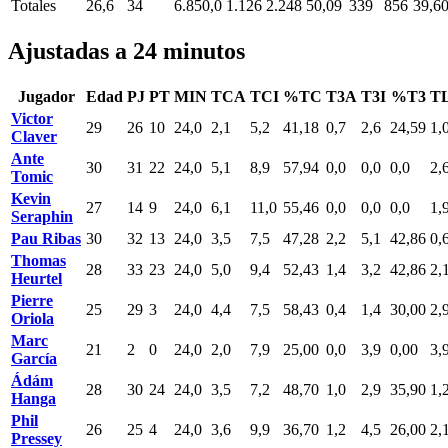
Totales
26,6
34
6.850,0
1.126
2.248
50,09
339
856
39,6
Ajustadas a 24 minutos
Jugador
Edad
PJ
PT
MIN
TCA
TCI
%TC
T3A
T3I
%T3
T
Victor
29
26
10
24,0
2,1
5,2
41,18
0,7
2,6
24,59
1,
Claver
Ante
30
31
22
24,0
5,1
8,9
57,94
0,0
0,0
0,0
2,
Tomic
Kevin
27
14
9
24,0
6,1
11,0
55,46
0,0
0,0
0,0
1,
Seraphin
Pau Ribas
30
32
13
24,0
3,5
7,5
47,28
2,2
5,1
42,86
0,
Thomas
28
33
23
24,0
5,0
9,4
52,43
1,4
3,2
42,86
2,
Heurtel
Pierre
25
29
3
24,0
4,4
7,5
58,43
0,4
1,4
30,00
2,
Oriola
Marc
21
2
0
24,0
2,0
7,9
25,00
0,0
3,9
0,00
3,
García
Ádám
28
30
24
24,0
3,5
7,2
48,70
1,0
2,9
35,90
1,
Hanga
Phil
26
25
4
24,0
3,6
9,9
36,70
1,2
4,5
26,00
2,
Pressey