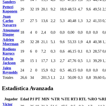
Sanders
Petteri
29
32
19
20,1
9,2
18,9
48,53
4,7
9,6
49,51
2,
Koponen
Juan
Carlos
37
27
5
13,6
2,2
5,3
40,48
1,3
3,2
41,33
0,
Navarro
Atoumane
18
4
0
2,4
0,0
0,0
0,00
0,0
0,0
0,0
0,
Diagne
Adrien
29
32
28
21,1
5,1
9,6
53,33
1,9
4,8
40,38
1,
Moerman
Rodions
19
6
0
7,2
0,3
0,6
46,15
0,1
0,3
28,57
0,
Kurucs
Edwin
28
15
1
17,7
1,3
2,7
47,76
0,5
1,1
39,29
1,
Jackson
Jalen
24
2
0
15,9
0,2
0,5
46,15
0,0
0,0
0,0
0,
Reynolds
Totales
26,6
34
201,5
1,1
2,1
50,09
0,3
0,8
39,60
0,
Estadística Avanzada
Jugador
Edad
PJ
PT
MIN
%TR
%TE
RT3
RTL
%RO
%R
Victor