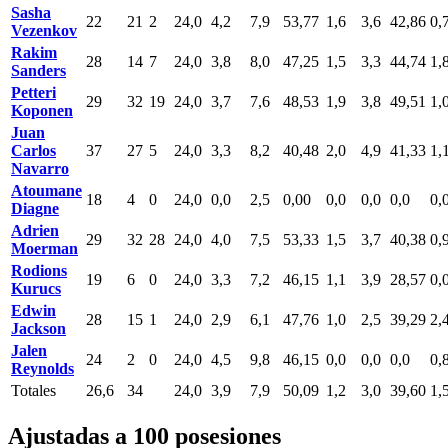
Sasha
22
21
2
24,0
4,2
7,9
53,77
1,6
3,6
42,86
0,
Vezenkov
Rakim
28
14
7
24,0
3,8
8,0
47,25
1,5
3,3
44,74
1,
Sanders
Petteri
29
32
19
24,0
3,7
7,6
48,53
1,9
3,8
49,51
1,
Koponen
Juan
Carlos
37
27
5
24,0
3,3
8,2
40,48
2,0
4,9
41,33
1,
Navarro
Atoumane
18
4
0
24,0
0,0
2,5
0,00
0,0
0,0
0,0
0,
Diagne
Adrien
29
32
28
24,0
4,0
7,5
53,33
1,5
3,7
40,38
0,
Moerman
Rodions
19
6
0
24,0
3,3
7,2
46,15
1,1
3,9
28,57
0,
Kurucs
Edwin
28
15
1
24,0
2,9
6,1
47,76
1,0
2,5
39,29
2,
Jackson
Jalen
24
2
0
24,0
4,5
9,8
46,15
0,0
0,0
0,0
0,
Reynolds
Totales
26,6
34
24,0
3,9
7,9
50,09
1,2
3,0
39,60
1,
Ajustadas a 100 posesiones