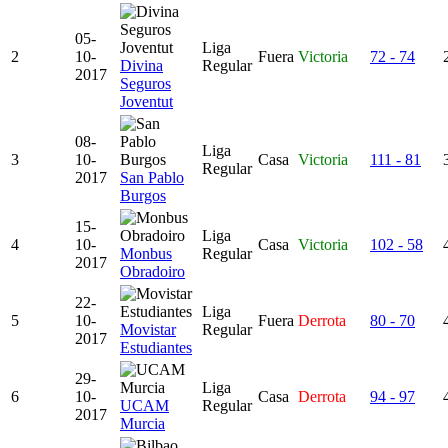
05-
Liga
2
10-
Fuera
Victoria
72 - 74
Divina
Regular
2017
Seguros
Joventut
08-
Liga
3
10-
Casa
Victoria
111 - 81
Regular
2017
San Pablo
Burgos
15-
Liga
4
10-
Casa
Victoria
102 - 58
Monbus
Regular
2017
Obradoiro
22-
Liga
5
10-
Fuera
Derrota
80 - 70
Movistar
Regular
2017
Estudiantes
29-
Liga
6
10-
Casa
Derrota
94 - 97
UCAM
Regular
2017
Murcia