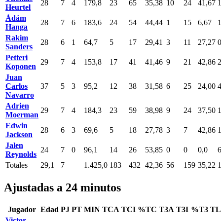
28
7
4
179,8
23
65
35,38
10
24
41,67
Heurtel
Ádám
28
7
6
183,6
24
54
44,44
1
15
6,67
Hanga
Rakim
28
6
1
64,7
5
17
29,41
3
11
27,27
Sanders
Petteri
29
7
4
153,8
17
41
41,46
9
21
42,86
Koponen
Juan
Carlos
37
5
3
95,2
12
38
31,58
6
25
24,00
Navarro
Adrien
29
7
4
184,3
23
59
38,98
9
24
37,50
Moerman
Edwin
28
6
3
69,6
5
18
27,78
3
7
42,86
Jackson
Jalen
24
7
0
96,1
14
26
53,85
0
0
0,0
Reynolds
Totales
29,1
7
1.425,0
183
432
42,36
56
159
35,22
Ajustadas a 24 minutos
Jugador
Edad
PJ
PT
MIN
TCA
TCI
%TC
T3A
T3I
%T3
T
Victor