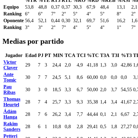
%TR
%TE
RT3
RTL
%RO
%RD
%REB
%ASI
%
Equipo
53,8
48,8
0,37
0,37
30,3
67,9
48,4
13,1
2,1
Ranking
6°
6°
7°
2°
5°
4°
5°
8°
2°
Oponente
56,4
52,1
0,44
0,30
32,1
69,7
51,6
16,2
1,6
Ranking
3°
3°
2°
7°
4°
5°
4°
1°
7°
Medias por partido
Jugador
Edad
PJ
PT
MIN
TCA
TCI
%TC
T3A
T3I
%T3
T
Victor
29
7
3
24,4
2,0
4,9
41,18
1,3
3,0
42,86
1,
Claver
Ante
30
7
7
24,5
5,1
8,6
60,00
0,0
0,0
0,0
3,
Tomic
Pau
30
3
0
18,5
3,3
6,7
50,00
2,0
3,7
54,55
0,
Ribas
Thomas
28
7
4
25,7
3,3
9,3
35,38
1,4
3,4
41,67
2,
Heurtel
Ádám
28
7
6
26,2
3,4
7,7
44,44
0,1
2,1
6,67
2,
Hanga
Rakim
28
6
1
10,8
0,8
2,8
29,41
0,5
1,8
27,27
0,
Sanders
Petteri