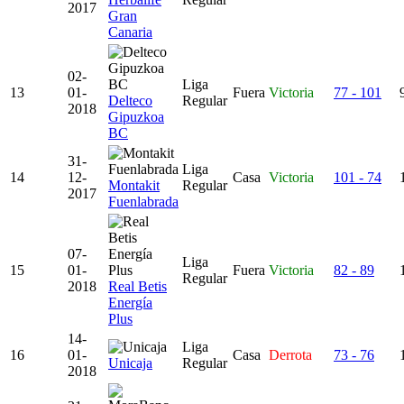
2017
Gran
Canaria
02-
Liga
13
01-
Fuera
Victoria
77 - 101
Delteco
Regular
2018
Gipuzkoa
BC
31-
Liga
14
12-
Casa
Victoria
101 - 74
Montakit
Regular
2017
Fuenlabrada
07-
Liga
15
01-
Fuera
Victoria
82 - 89
Regular
2018
Real Betis
Energía
Plus
14-
Liga
16
01-
Casa
Derrota
73 - 76
Unicaja
Regular
2018