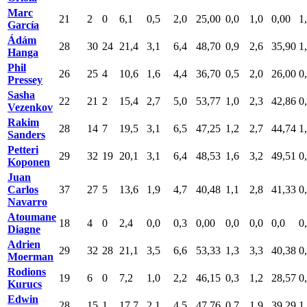
Marc
21
2
0
6,1
0,5
2,0
25,00
0,0
1,0
0,00
1
García
Ádám
28
30
24
21,4
3,1
6,4
48,70
0,9
2,6
35,90
1
Hanga
Phil
26
25
4
10,6
1,6
4,4
36,70
0,5
2,0
26,00
0
Pressey
Sasha
22
21
2
15,4
2,7
5,0
53,77
1,0
2,3
42,86
0
Vezenkov
Rakim
28
14
7
19,5
3,1
6,5
47,25
1,2
2,7
44,74
1
Sanders
Petteri
29
32
19
20,1
3,1
6,4
48,53
1,6
3,2
49,51
0
Koponen
Juan
Carlos
37
27
5
13,6
1,9
4,7
40,48
1,1
2,8
41,33
0
Navarro
Atoumane
18
4
0
2,4
0,0
0,3
0,00
0,0
0,0
0,0
0
Diagne
Adrien
29
32
28
21,1
3,5
6,6
53,33
1,3
3,3
40,38
0
Moerman
Rodions
19
6
0
7,2
1,0
2,2
46,15
0,3
1,2
28,57
0
Kurucs
Edwin
28
15
1
17,7
2,1
4,5
47,76
0,7
1,9
39,29
1