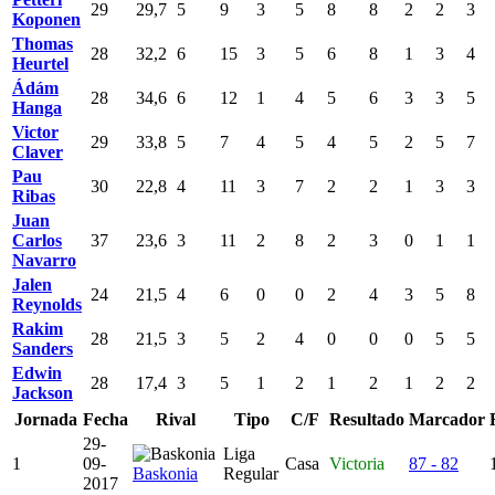
29
29,7
5
9
3
5
8
8
2
2
3
Koponen
Thomas
28
32,2
6
15
3
5
6
8
1
3
4
Heurtel
Ádám
28
34,6
6
12
1
4
5
6
3
3
5
Hanga
Victor
29
33,8
5
7
4
5
4
5
2
5
7
Claver
Pau
30
22,8
4
11
3
7
2
2
1
3
3
Ribas
Juan
Carlos
37
23,6
3
11
2
8
2
3
0
1
1
Navarro
Jalen
24
21,5
4
6
0
0
2
4
3
5
8
Reynolds
Rakim
28
21,5
3
5
2
4
0
0
0
5
5
Sanders
Edwin
28
17,4
3
5
1
2
1
2
1
2
2
Jackson
Jornada
Fecha
Rival
Tipo
C/F
Resultado
Marcador
29-
Liga
1
09-
Casa
Victoria
87 - 82
Baskonia
Regular
2017