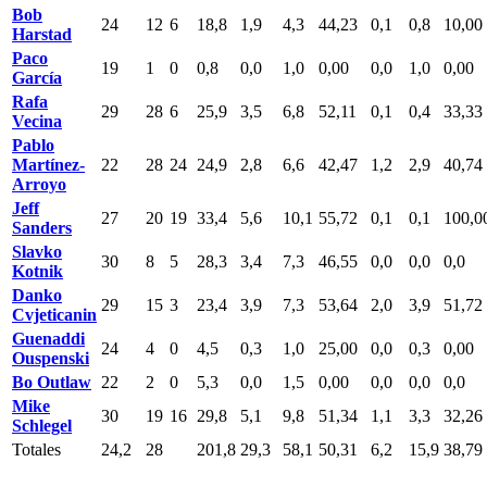
Bob
24
12
6
18,8
1,9
4,3
44,23
0,1
0,8
10,00
Harstad
Paco
19
1
0
0,8
0,0
1,0
0,00
0,0
1,0
0,00
García
Rafa
29
28
6
25,9
3,5
6,8
52,11
0,1
0,4
33,33
Vecina
Pablo
Martínez-
22
28
24
24,9
2,8
6,6
42,47
1,2
2,9
40,74
Arroyo
Jeff
27
20
19
33,4
5,6
10,1
55,72
0,1
0,1
100,0
Sanders
Slavko
30
8
5
28,3
3,4
7,3
46,55
0,0
0,0
0,0
Kotnik
Danko
29
15
3
23,4
3,9
7,3
53,64
2,0
3,9
51,72
Cvjeticanin
Guenaddi
24
4
0
4,5
0,3
1,0
25,00
0,0
0,3
0,00
Ouspenski
Bo Outlaw
22
2
0
5,3
0,0
1,5
0,00
0,0
0,0
0,0
Mike
30
19
16
29,8
5,1
9,8
51,34
1,1
3,3
32,26
Schlegel
Totales
24,2
28
201,8
29,3
58,1
50,31
6,2
15,9
38,79