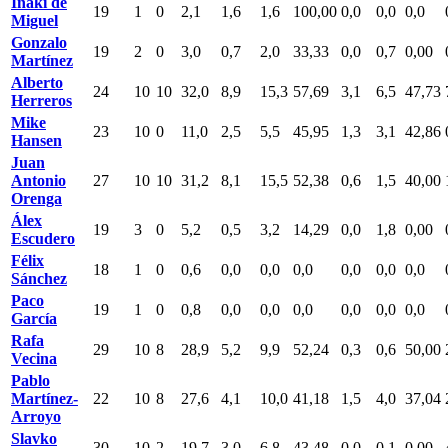
Iñaki de
19
1
0
2,1
1,6
1,6
100,00
0,0
0,0
0,0
Miguel
Gonzalo
19
2
0
3,0
0,7
2,0
33,33
0,0
0,7
0,00
Martínez
Alberto
24
10
10
32,0
8,9
15,3
57,69
3,1
6,5
47,73
Herreros
Mike
23
10
0
11,0
2,5
5,5
45,95
1,3
3,1
42,86
Hansen
Juan
Antonio
27
10
10
31,2
8,1
15,5
52,38
0,6
1,5
40,00
Orenga
Álex
19
3
0
5,2
0,5
3,2
14,29
0,0
1,8
0,00
Escudero
Félix
18
1
0
0,6
0,0
0,0
0,0
0,0
0,0
0,0
Sánchez
Paco
19
1
0
0,8
0,0
0,0
0,0
0,0
0,0
0,0
García
Rafa
29
10
8
28,9
5,2
9,9
52,24
0,3
0,6
50,00
Vecina
Pablo
Martínez-
22
10
8
27,6
4,1
10,0
41,18
1,5
4,0
37,04
Arroyo
Slavko
30
10
2
19,7
3,0
6,8
43,48
0,0
0,1
0,00