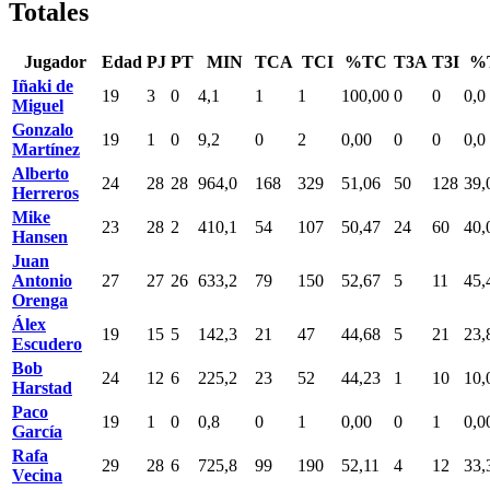
Totales
Jugador
Edad
PJ
PT
MIN
TCA
TCI
%TC
T3A
T3I
%
Iñaki de
19
3
0
4,1
1
1
100,00
0
0
0,0
Miguel
Gonzalo
19
1
0
9,2
0
2
0,00
0
0
0,0
Martínez
Alberto
24
28
28
964,0
168
329
51,06
50
128
39,
Herreros
Mike
23
28
2
410,1
54
107
50,47
24
60
40,
Hansen
Juan
Antonio
27
27
26
633,2
79
150
52,67
5
11
45,
Orenga
Álex
19
15
5
142,3
21
47
44,68
5
21
23,
Escudero
Bob
24
12
6
225,2
23
52
44,23
1
10
10,
Harstad
Paco
19
1
0
0,8
0
1
0,00
0
1
0,0
García
Rafa
29
28
6
725,8
99
190
52,11
4
12
33,
Vecina