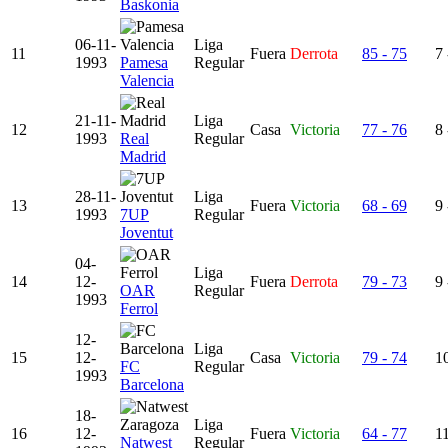
Baskonia
06-11-
Liga
11
Fuera
Derrota
85 - 75
7 
1993
Pamesa
Regular
Valencia
21-11-
Liga
12
Casa
Victoria
77 - 76
8 
1993
Real
Regular
Madrid
28-11-
Liga
13
Fuera
Victoria
68 - 69
9 
1993
7UP
Regular
Joventut
04-
Liga
14
12-
Fuera
Derrota
79 - 73
9 
OAR
Regular
1993
Ferrol
12-
Liga
15
12-
Casa
Victoria
79 - 74
10
FC
Regular
1993
Barcelona
18-
Liga
16
12-
Fuera
Victoria
64 - 77
11
Natwest
Regular