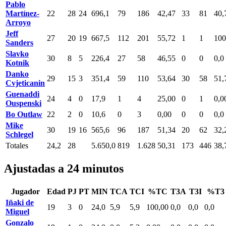
Pablo
Martínez-
22
28
24
696,1
79
186
42,47
33
81
40,
Arroyo
Jeff
27
20
19
667,5
112
201
55,72
1
1
100
Sanders
Slavko
30
8
5
226,4
27
58
46,55
0
0
0,0
Kotnik
Danko
29
15
3
351,4
59
110
53,64
30
58
51,
Cvjeticanin
Guenaddi
24
4
0
17,9
1
4
25,00
0
1
0,0
Ouspenski
Bo Outlaw
22
2
0
10,6
0
3
0,00
0
0
0,0
Mike
30
19
16
565,6
96
187
51,34
20
62
32,
Schlegel
Totales
24,2
28
5.650,0
819
1.628
50,31
173
446
38,
Ajustadas a 24 minutos
Jugador
Edad
PJ
PT
MIN
TCA
TCI
%TC
T3A
T3I
%T3
Iñaki de
19
3
0
24,0
5,9
5,9
100,00
0,0
0,0
0,0
Miguel
Gonzalo