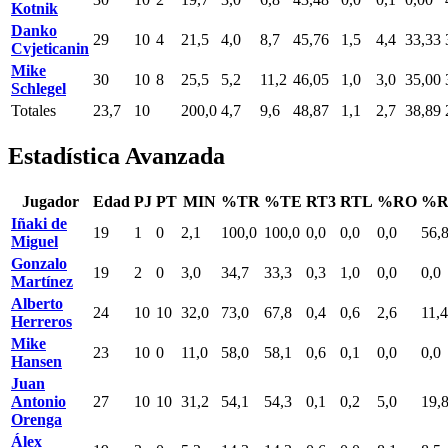
Kotnik
Danko
29
10
4
21,5
4,0
8,7
45,76
1,5
4,4
33,33
Cvjeticanin
Mike
30
10
8
25,5
5,2
11,2
46,05
1,0
3,0
35,00
Schlegel
Totales
23,7
10
200,0
4,7
9,6
48,87
1,1
2,7
38,89
Estadística Avanzada
Jugador
Edad
PJ
PT
MIN
%TR
%TE
RT3
RTL
%RO
%R
Iñaki de
19
1
0
2,1
100,0
100,0
0,0
0,0
0,0
56,
Miguel
Gonzalo
19
2
0
3,0
34,7
33,3
0,3
1,0
0,0
0,0
Martínez
Alberto
24
10
10
32,0
73,0
67,8
0,4
0,6
2,6
11,4
Herreros
Mike
23
10
0
11,0
58,0
58,1
0,6
0,1
0,0
0,0
Hansen
Juan
Antonio
27
10
10
31,2
54,1
54,3
0,1
0,2
5,0
19,
Orenga
Álex