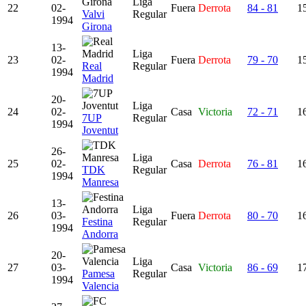
Liga
22
02-
Fuera
Derrota
84 - 81
15
Valvi
Regular
1994
Girona
13-
Liga
23
02-
Fuera
Derrota
79 - 70
15
Real
Regular
1994
Madrid
20-
Liga
24
02-
Casa
Victoria
72 - 71
16
7UP
Regular
1994
Joventut
26-
Liga
25
02-
Casa
Derrota
76 - 81
16
TDK
Regular
1994
Manresa
13-
Liga
26
03-
Fuera
Derrota
80 - 70
16
Festina
Regular
1994
Andorra
20-
Liga
27
03-
Casa
Victoria
86 - 69
17
Pamesa
Regular
1994
Valencia