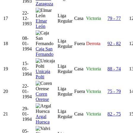
1993
Zaragoza
22-
Liga
17
12-
Casa
Victoria
79 - 77
12
Elmar
Regular
1993
León
08-
Liga
18
01-
Fuera
Derrota
92 - 82
12
Regular
1994
Caja San
Fernando
15-
Liga
19
01-
Casa
Victoria
88 - 74
13
Unicaja
Regular
1994
Polti
22-
Liga
20
01-
Fuera
Victoria
75 - 79
14
Coren
Regular
1994
Orense
29-
Liga
21
01-
Casa
Victoria
82 - 75
15
Argal
Regular
1994
Huesca
05-