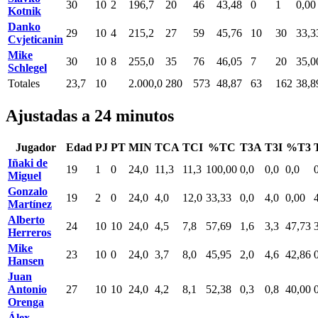
30
10
2
196,7
20
46
43,48
0
1
0,00
Kotnik
Danko
29
10
4
215,2
27
59
45,76
10
30
33,3
Cvjeticanin
Mike
30
10
8
255,0
35
76
46,05
7
20
35,0
Schlegel
Totales
23,7
10
2.000,0
280
573
48,87
63
162
38,8
Ajustadas a 24 minutos
Jugador
Edad
PJ
PT
MIN
TCA
TCI
%TC
T3A
T3I
%T3
Iñaki de
19
1
0
24,0
11,3
11,3
100,00
0,0
0,0
0,0
Miguel
Gonzalo
19
2
0
24,0
4,0
12,0
33,33
0,0
4,0
0,00
Martínez
Alberto
24
10
10
24,0
4,5
7,8
57,69
1,6
3,3
47,73
Herreros
Mike
23
10
0
24,0
3,7
8,0
45,95
2,0
4,6
42,86
Hansen
Juan
Antonio
27
10
10
24,0
4,2
8,1
52,38
0,3
0,8
40,00
Orenga
Álex