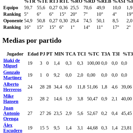
%TR
%TE
RT3
RTL
%RO
%RD
%REB
%ASI
%
Equipo
59,7
55,6
0,27
0,36
25,5
70,6
49,9
10,0
1,9
Ranking
5°
6°
6°
15°
20°
7°
10°
4°
19°
Oponente
54,9
50,8
0,27
0,30
29,4
74,5
50,1
8,5
2,0
Ranking
16°
15°
15°
6°
1°
14°
11°
17°
2°
Medias por partido
Jugador
Edad
PJ
PT
MIN
TCA
TCI
%TC
T3A
T3I
%T3
Iñaki de
19
3
0
1,4
0,3
0,3
100,00
0,0
0,0
0,0
Miguel
Gonzalo
19
1
0
9,2
0,0
2,0
0,00
0,0
0,0
0,0
Martínez
Alberto
24
28
28
34,4
6,0
11,8
51,06
1,8
4,6
39,06
Herreros
Mike
23
28
2
14,6
1,9
3,8
50,47
0,9
2,1
40,00
Hansen
Juan
Antonio
27
27
26
23,5
2,9
5,6
52,67
0,2
0,4
45,45
Orenga
Álex
19
15
5
9,5
1,4
3,1
44,68
0,3
1,4
23,81
Escudero