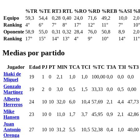
%TR
%TE
RT3
RTL
%RO
%RD
%REB
%ASI
%
Equipo
59,3
54,4
0,28
0,40
24,0
71,6
49,2
10,0
2,0
Ranking
4°
6°
7°
8°
17°
12°
11°
7°
10°
Oponente
58,9
55,0
0,31
0,32
28,4
76,0
50,8
8,9
2,0
Ranking
17°
15°
14°
13°
4°
9°
10°
14°
11°
Medias por partido
Jugador
Edad
PJ
PT
MIN
TCA
TCI
%TC
T3A
T3I
%T3
Iñaki de
19
1
0
2,1
1,0
1,0
100,00
0,0
0,0
0,0
Miguel
Gonzalo
19
2
0
3,0
0,5
1,5
33,33
0,0
0,5
0,00
Martínez
Alberto
24
10
10
32,0
6,0
10,4
57,69
2,1
4,4
47,73
Herreros
Mike
23
10
0
11,0
1,7
3,7
45,95
0,9
2,1
42,86
Hansen
Juan
Antonio
27
10
10
31,2
5,5
10,5
52,38
0,4
1,0
40,00
Orenga