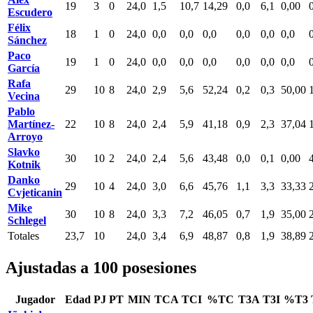
19
3
0
24,0
1,5
10,7
14,29
0,0
6,1
0,00
Escudero
Félix
18
1
0
24,0
0,0
0,0
0,0
0,0
0,0
0,0
Sánchez
Paco
19
1
0
24,0
0,0
0,0
0,0
0,0
0,0
0,0
García
Rafa
29
10
8
24,0
2,9
5,6
52,24
0,2
0,3
50,00
Vecina
Pablo
Martínez-
22
10
8
24,0
2,4
5,9
41,18
0,9
2,3
37,04
Arroyo
Slavko
30
10
2
24,0
2,4
5,6
43,48
0,0
0,1
0,00
Kotnik
Danko
29
10
4
24,0
3,0
6,6
45,76
1,1
3,3
33,33
Cvjeticanin
Mike
30
10
8
24,0
3,3
7,2
46,05
0,7
1,9
35,00
Schlegel
Totales
23,7
10
24,0
3,4
6,9
48,87
0,8
1,9
38,89
Ajustadas a 100 posesiones
Jugador
Edad
PJ
PT
MIN
TCA
TCI
%TC
T3A
T3I
%T3