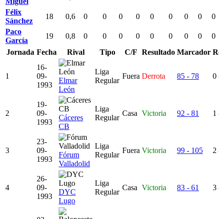
Miguel
Félix
18
0,6
0
0
0
0
0
0
0
0
0
Sánchez
Paco
19
0,8
0
0
0
0
0
0
0
0
0
García
Jornada
Fecha
Rival
Tipo
C/F
Resultado
Marcador
R
16-
Liga
1
09-
Fuera
Derrota
85 - 78
0 
Elmar
Regular
1993
León
19-
Liga
2
09-
Casa
Victoria
92 - 81
1 
Cáceres
Regular
1993
CB
23-
Liga
3
09-
Fuera
Victoria
99 - 105
2 
Fórum
Regular
1993
Valladolid
26-
Liga
4
09-
Casa
Victoria
83 - 61
3 
DYC
Regular
1993
Lugo