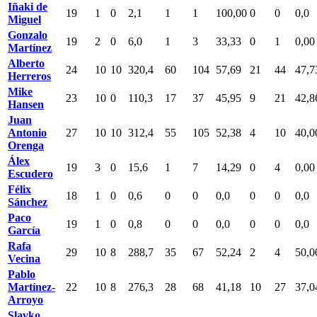
Iñaki de
19
1
0
2,1
1
1
100,00
0
0
0,0
Miguel
Gonzalo
19
2
0
6,0
1
3
33,33
0
1
0,00
Martínez
Alberto
24
10
10
320,4
60
104
57,69
21
44
47,7
Herreros
Mike
23
10
0
110,3
17
37
45,95
9
21
42,8
Hansen
Juan
Antonio
27
10
10
312,4
55
105
52,38
4
10
40,0
Orenga
Álex
19
3
0
15,6
1
7
14,29
0
4
0,00
Escudero
Félix
18
1
0
0,6
0
0
0,0
0
0
0,0
Sánchez
Paco
19
1
0
0,8
0
0
0,0
0
0
0,0
García
Rafa
29
10
8
288,7
35
67
52,24
2
4
50,0
Vecina
Pablo
Martínez-
22
10
8
276,3
28
68
41,18
10
27
37,0
Arroyo
Slavko