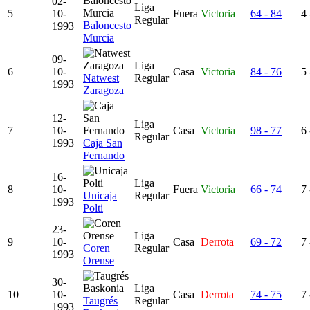
02-
Liga
5
10-
Fuera
Victoria
64 - 84
4 
Regular
Baloncesto
1993
Murcia
09-
Liga
6
10-
Casa
Victoria
84 - 76
5 
Natwest
Regular
1993
Zaragoza
12-
Liga
7
10-
Casa
Victoria
98 - 77
6 
Regular
1993
Caja San
Fernando
16-
Liga
8
10-
Fuera
Victoria
66 - 74
7 
Unicaja
Regular
1993
Polti
23-
Liga
9
10-
Casa
Derrota
69 - 72
7 
Coren
Regular
1993
Orense
30-
Liga
10
10-
Casa
Derrota
74 - 75
7 
Taugrés
Regular
1993