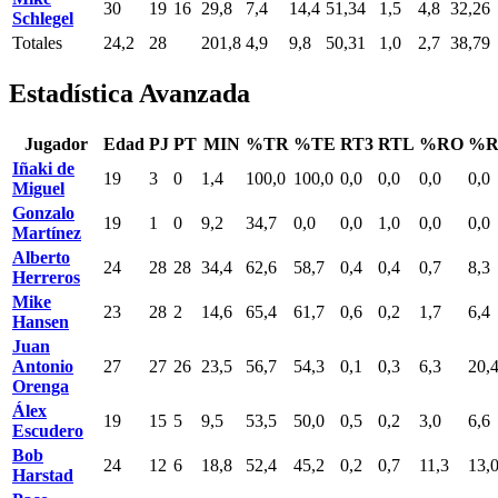
30
19
16
29,8
7,4
14,4
51,34
1,5
4,8
32,26
Schlegel
Totales
24,2
28
201,8
4,9
9,8
50,31
1,0
2,7
38,79
Estadística Avanzada
Jugador
Edad
PJ
PT
MIN
%TR
%TE
RT3
RTL
%RO
%R
Iñaki de
19
3
0
1,4
100,0
100,0
0,0
0,0
0,0
0,0
Miguel
Gonzalo
19
1
0
9,2
34,7
0,0
0,0
1,0
0,0
0,0
Martínez
Alberto
24
28
28
34,4
62,6
58,7
0,4
0,4
0,7
8,3
Herreros
Mike
23
28
2
14,6
65,4
61,7
0,6
0,2
1,7
6,4
Hansen
Juan
Antonio
27
27
26
23,5
56,7
54,3
0,1
0,3
6,3
20,
Orenga
Álex
19
15
5
9,5
53,5
50,0
0,5
0,2
3,0
6,6
Escudero
Bob
24
12
6
18,8
52,4
45,2
0,2
0,7
11,3
13,
Harstad