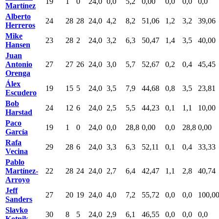
19
1
0
24,0
0,0
5,2
0,00
0,0
0,0
0,0
Martínez
Alberto
24
28
28
24,0
4,2
8,2
51,06
1,2
3,2
39,06
Herreros
Mike
23
28
2
24,0
3,2
6,3
50,47
1,4
3,5
40,00
Hansen
Juan
Antonio
27
27
26
24,0
3,0
5,7
52,67
0,2
0,4
45,45
Orenga
Álex
19
15
5
24,0
3,5
7,9
44,68
0,8
3,5
23,81
Escudero
Bob
24
12
6
24,0
2,5
5,5
44,23
0,1
1,1
10,00
Harstad
Paco
19
1
0
24,0
0,0
28,8
0,00
0,0
28,8
0,00
García
Rafa
29
28
6
24,0
3,3
6,3
52,11
0,1
0,4
33,33
Vecina
Pablo
Martínez-
22
28
24
24,0
2,7
6,4
42,47
1,1
2,8
40,74
Arroyo
Jeff
27
20
19
24,0
4,0
7,2
55,72
0,0
0,0
100,0
Sanders
Slavko
30
8
5
24,0
2,9
6,1
46,55
0,0
0,0
0,0
Kotnik