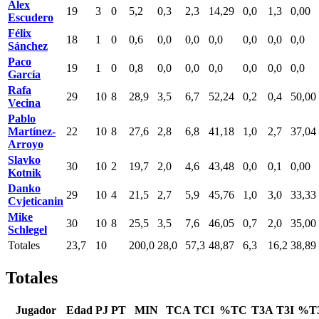
Álex
19
3
0
5,2
0,3
2,3
14,29
0,0
1,3
0,00
Escudero
Félix
18
1
0
0,6
0,0
0,0
0,0
0,0
0,0
0,0
Sánchez
Paco
19
1
0
0,8
0,0
0,0
0,0
0,0
0,0
0,0
García
Rafa
29
10
8
28,9
3,5
6,7
52,24
0,2
0,4
50,00
Vecina
Pablo
Martínez-
22
10
8
27,6
2,8
6,8
41,18
1,0
2,7
37,04
Arroyo
Slavko
30
10
2
19,7
2,0
4,6
43,48
0,0
0,1
0,00
Kotnik
Danko
29
10
4
21,5
2,7
5,9
45,76
1,0
3,0
33,33
Cvjeticanin
Mike
30
10
8
25,5
3,5
7,6
46,05
0,7
2,0
35,00
Schlegel
Totales
23,7
10
200,0
28,0
57,3
48,87
6,3
16,2
38,89
Totales
Jugador
Edad
PJ
PT
MIN
TCA
TCI
%TC
T3A
T3I
%T