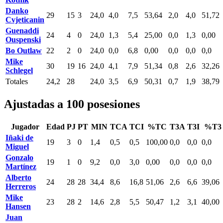
Danko
29
15
3
24,0
4,0
7,5
53,64
2,0
4,0
51,72
Cvjeticanin
Guenaddi
24
4
0
24,0
1,3
5,4
25,00
0,0
1,3
0,00
Ouspenski
Bo Outlaw
22
2
0
24,0
0,0
6,8
0,00
0,0
0,0
0,0
Mike
30
19
16
24,0
4,1
7,9
51,34
0,8
2,6
32,26
Schlegel
Totales
24,2
28
24,0
3,5
6,9
50,31
0,7
1,9
38,79
Ajustadas a 100 posesiones
Jugador
Edad
PJ
PT
MIN
TCA
TCI
%TC
T3A
T3I
%T3
Iñaki de
19
3
0
1,4
0,5
0,5
100,00
0,0
0,0
0,0
Miguel
Gonzalo
19
1
0
9,2
0,0
3,0
0,00
0,0
0,0
0,0
Martínez
Alberto
24
28
28
34,4
8,6
16,8
51,06
2,6
6,6
39,06
Herreros
Mike
23
28
2
14,6
2,8
5,5
50,47
1,2
3,1
40,00
Hansen
Juan