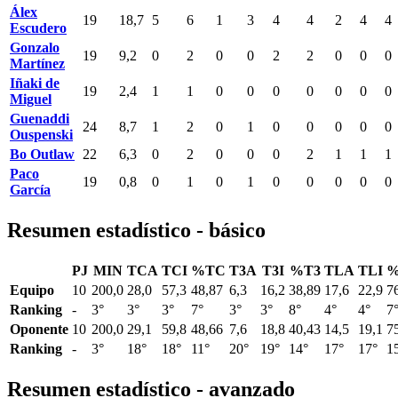
Álex
19
18,7
5
6
1
3
4
4
2
4
4
Escudero
Gonzalo
19
9,2
0
2
0
0
2
2
0
0
0
Martínez
Iñaki de
19
2,4
1
1
0
0
0
0
0
0
0
Miguel
Guenaddi
24
8,7
1
2
0
1
0
0
0
0
0
Ouspenski
Bo Outlaw
22
6,3
0
2
0
0
0
2
1
1
1
Paco
19
0,8
0
1
0
1
0
0
0
0
0
García
Resumen estadístico - básico
PJ
MIN
TCA
TCI
%TC
T3A
T3I
%T3
TLA
TLI
%
Equipo
10
200,0
28,0
57,3
48,87
6,3
16,2
38,89
17,6
22,9
7
Ranking
-
3°
3°
3°
7°
3°
3°
8°
4°
4°
7
Oponente
10
200,0
29,1
59,8
48,66
7,6
18,8
40,43
14,5
19,1
7
Ranking
-
3°
18°
18°
11°
20°
19°
14°
17°
17°
1
Resumen estadístico - avanzado