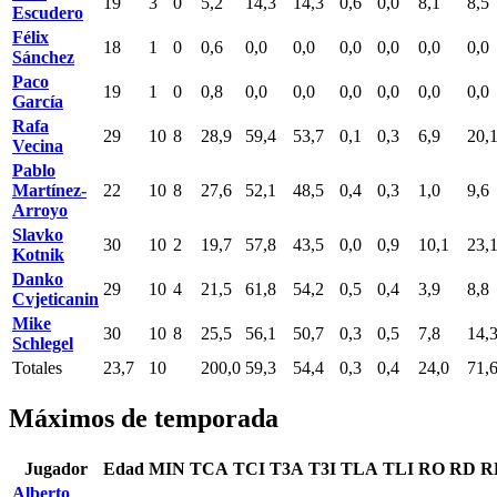
19
3
0
5,2
14,3
14,3
0,6
0,0
8,1
8,5
Escudero
Félix
18
1
0
0,6
0,0
0,0
0,0
0,0
0,0
0,0
Sánchez
Paco
19
1
0
0,8
0,0
0,0
0,0
0,0
0,0
0,0
García
Rafa
29
10
8
28,9
59,4
53,7
0,1
0,3
6,9
20,
Vecina
Pablo
Martínez-
22
10
8
27,6
52,1
48,5
0,4
0,3
1,0
9,6
Arroyo
Slavko
30
10
2
19,7
57,8
43,5
0,0
0,9
10,1
23,
Kotnik
Danko
29
10
4
21,5
61,8
54,2
0,5
0,4
3,9
8,8
Cvjeticanin
Mike
30
10
8
25,5
56,1
50,7
0,3
0,5
7,8
14,
Schlegel
Totales
23,7
10
200,0
59,3
54,4
0,3
0,4
24,0
71,
Máximos de temporada
Jugador
Edad
MIN
TCA
TCI
T3A
T3I
TLA
TLI
RO
RD
R
Alberto