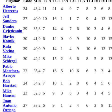
Jugador
Edad
MIN
TCA
TCI
T3A
T3I
TLA
TLI
RO
RD
R
Alberto
24
43,4
11
21
4
9
7
8
2
6
8
Herreros
Jeff
27
40,0
10
16
1
1
7
9
4
12
1
Sanders
Danko
29
35,8
7
14
4
7
6
10
3
4
6
Cvjeticanin
Slavko
30
41,9
6
12
0
0
9
10
8
12
1
Kotnik
Rafa
29
40,0
9
14
1
4
9
10
6
12
1
Vecina
Mike
30
42,2
8
15
2
6
6
8
5
8
1
Schlegel
Pablo
Martínez-
22
35,4
7
16
5
10
6
6
3
3
4
Arroyo
Bob
24
34,2
7
10
1
2
8
8
4
5
6
Harstad
Mike
23
32,3
6
9
3
8
3
4
1
4
5
Hansen
Juan
Antonio
27
33,2
6
9
1
2
4
6
3
8
11
Orenga