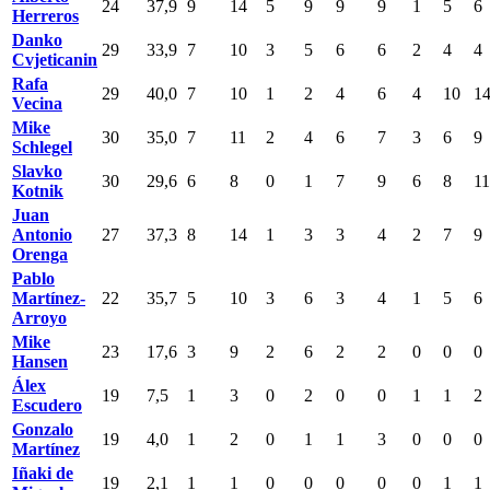
24
37,9
9
14
5
9
9
9
1
5
6
Herreros
Danko
29
33,9
7
10
3
5
6
6
2
4
4
Cvjeticanin
Rafa
29
40,0
7
10
1
2
4
6
4
10
1
Vecina
Mike
30
35,0
7
11
2
4
6
7
3
6
9
Schlegel
Slavko
30
29,6
6
8
0
1
7
9
6
8
11
Kotnik
Juan
Antonio
27
37,3
8
14
1
3
3
4
2
7
9
Orenga
Pablo
Martínez-
22
35,7
5
10
3
6
3
4
1
5
6
Arroyo
Mike
23
17,6
3
9
2
6
2
2
0
0
0
Hansen
Álex
19
7,5
1
3
0
2
0
0
1
1
2
Escudero
Gonzalo
19
4,0
1
2
0
1
1
3
0
0
0
Martínez
Iñaki de
19
2,1
1
1
0
0
0
0
0
1
1