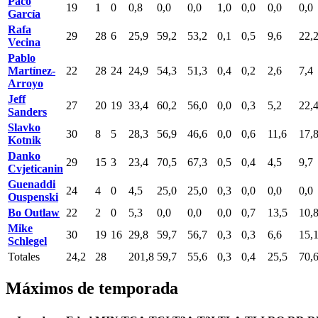
Paco
19
1
0
0,8
0,0
0,0
1,0
0,0
0,0
0,0
García
Rafa
29
28
6
25,9
59,2
53,2
0,1
0,5
9,6
22,
Vecina
Pablo
Martínez-
22
28
24
24,9
54,3
51,3
0,4
0,2
2,6
7,4
Arroyo
Jeff
27
20
19
33,4
60,2
56,0
0,0
0,3
5,2
22,
Sanders
Slavko
30
8
5
28,3
56,9
46,6
0,0
0,6
11,6
17,
Kotnik
Danko
29
15
3
23,4
70,5
67,3
0,5
0,4
4,5
9,7
Cvjeticanin
Guenaddi
24
4
0
4,5
25,0
25,0
0,3
0,0
0,0
0,0
Ouspenski
Bo Outlaw
22
2
0
5,3
0,0
0,0
0,0
0,7
13,5
10,
Mike
30
19
16
29,8
59,7
56,7
0,3
0,3
6,6
15,
Schlegel
Totales
24,2
28
201,8
59,7
55,6
0,3
0,4
25,5
70,
Máximos de temporada