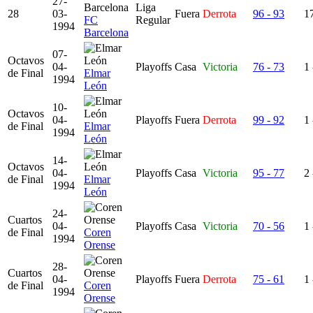
27-
Liga
28
03-
Fuera
Derrota
96 - 93
17
FC
Regular
1994
Barcelona
07-
Octavos
04-
Playoffs
Casa
Victoria
76 - 73
1 
de Final
Elmar
1994
León
10-
Octavos
04-
Playoffs
Fuera
Derrota
99 - 92
1 
de Final
Elmar
1994
León
14-
Octavos
04-
Playoffs
Casa
Victoria
95 - 77
2 
de Final
Elmar
1994
León
24-
Cuartos
04-
Playoffs
Casa
Victoria
70 - 56
1 
de Final
Coren
1994
Orense
28-
Cuartos
04-
Playoffs
Fuera
Derrota
75 - 61
1 
de Final
Coren
1994
Orense