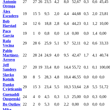
Antonio
27
27
26
23,5
4,2
8,0
52,67
0,3
0,6
45,45
Orenga
Álex
19
15
5
9,5
2,0
4,4
44,68
0,5
2,0
23,81
Escudero
Bob
24
12
6
18,8
2,8
6,4
44,23
0,1
1,2
10,00
Harstad
Paco
19
1
0
0,8
0,0
1,4
0,00
0,0
1,4
0,00
García
Rafa
29
28
6
25,9
5,1
9,7
52,11
0,2
0,6
33,33
Vecina
Pablo
Martínez-
22
28
24
24,9
4,0
9,5
42,47
1,7
4,1
40,74
Arroyo
Jeff
27
20
19
33,4
8,0
14,4
55,72
0,1
0,1
100,0
Sanders
Slavko
30
8
5
28,3
4,8
10,4
46,55
0,0
0,0
0,0
Kotnik
Danko
29
15
3
23,4
5,5
10,3
53,64
2,8
5,5
51,72
Cvjeticanin
Guenaddi
24
4
0
4,5
0,3
1,3
25,00
0,0
0,3
0,00
Ouspenski
Bo Outlaw
22
2
0
5,3
0,0
2,2
0,00
0,0
0,0
0,0
Mike