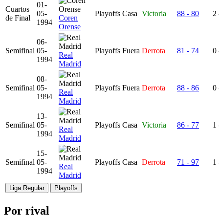
01-
Cuartos
05-
Playoffs
Casa
Victoria
88 - 80
2 
de Final
Coren
1994
Orense
06-
Semifinal
05-
Playoffs
Fuera
Derrota
81 - 74
0 
Real
1994
Madrid
08-
Semifinal
05-
Playoffs
Fuera
Derrota
88 - 86
0 
Real
1994
Madrid
13-
Semifinal
05-
Playoffs
Casa
Victoria
86 - 77
1 
Real
1994
Madrid
15-
Semifinal
05-
Playoffs
Casa
Derrota
71 - 97
1 
Real
1994
Madrid
Liga Regular
Playoffs
Por rival