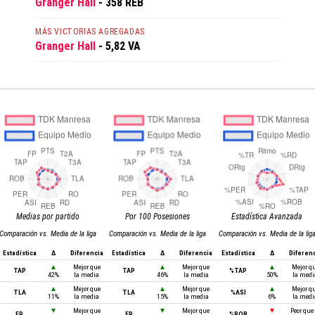
Granger Hall
- 358 REB
MÁS VICTORIAS AGREGADAS
Granger Hall
- 5,82 VA
Medias por partido
Por 100 Posesiones
Estadística Avanzada
Comparación vs. Media de la liga
Comparación vs. Media de la liga
Comparación vs. Media de la lig
Estadística
Δ
Diferencia
Estadística
Δ
Diferencia
Estadística
Δ
Diferen
▲
Mejor que
▲
Mejor que
▲
Mejor q
TAP
TAP
%TAP
42%
la media
46%
la media
50%
la medi
▲
Mejor que
▲
Mejor que
▲
Mejor q
TLA
TLA
%ASI
11%
la media
15%
la media
6%
la medi
▼
Mejor que
▼
Mejor que
▼
Peor que 
FP
FP
%ROB