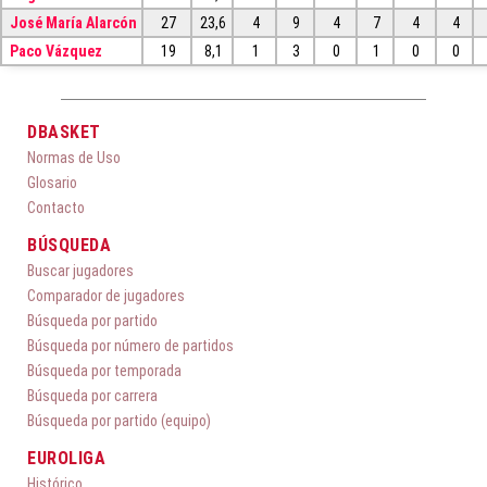
José María Alarcón
27
23,6
4
9
4
7
4
4
Paco Vázquez
19
8,1
1
3
0
1
0
0
DBASKET
Normas de Uso
Glosario
Contacto
BÚSQUEDA
Buscar jugadores
Comparador de jugadores
Búsqueda por partido
Búsqueda por número de partidos
Búsqueda por temporada
Búsqueda por carrera
Búsqueda por partido (equipo)
EUROLIGA
Histórico