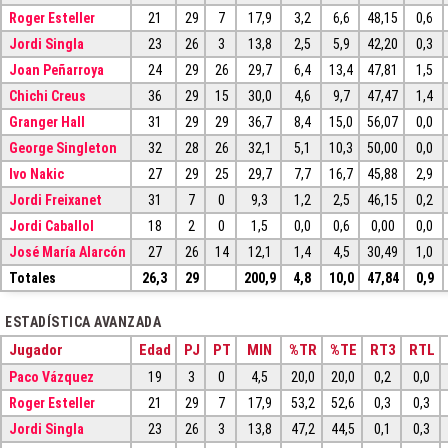
Roger Esteller
21
29
7
17,9
3,2
6,6
48,15
0,6
Jordi Singla
23
26
3
13,8
2,5
5,9
42,20
0,3
Joan Peñarroya
24
29
26
29,7
6,4
13,4
47,81
1,5
Chichi Creus
36
29
15
30,0
4,6
9,7
47,47
1,4
Granger Hall
31
29
29
36,7
8,4
15,0
56,07
0,0
George Singleton
32
28
26
32,1
5,1
10,3
50,00
0,0
Ivo Nakic
27
29
25
29,7
7,7
16,7
45,88
2,9
Jordi Freixanet
31
7
0
9,3
1,2
2,5
46,15
0,2
Jordi Caballol
18
2
0
1,5
0,0
0,6
0,00
0,0
José María Alarcón
27
26
14
12,1
1,4
4,5
30,49
1,0
Totales
26,3
29
200,9
4,8
10,0
47,84
0,9
ESTADÍSTICA AVANZADA
Jugador
Edad
PJ
PT
MIN
%TR
%TE
RT3
RTL
Paco Vázquez
19
3
0
4,5
20,0
20,0
0,2
0,0
Roger Esteller
21
29
7
17,9
53,2
52,6
0,3
0,3
Jordi Singla
23
26
3
13,8
47,2
44,5
0,1
0,3