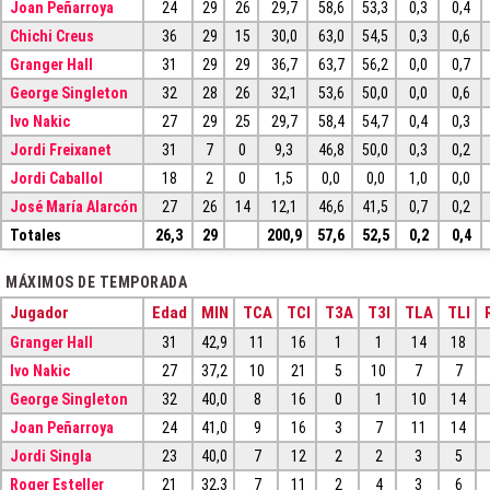
Joan Peñarroya
24
29
26
29,7
58,6
53,3
0,3
0,4
Chichi Creus
36
29
15
30,0
63,0
54,5
0,3
0,6
Granger Hall
31
29
29
36,7
63,7
56,2
0,0
0,7
George Singleton
32
28
26
32,1
53,6
50,0
0,0
0,6
Ivo Nakic
27
29
25
29,7
58,4
54,7
0,4
0,3
Jordi Freixanet
31
7
0
9,3
46,8
50,0
0,3
0,2
Jordi Caballol
18
2
0
1,5
0,0
0,0
1,0
0,0
José María Alarcón
27
26
14
12,1
46,6
41,5
0,7
0,2
Totales
26,3
29
200,9
57,6
52,5
0,2
0,4
MÁXIMOS DE TEMPORADA
Jugador
Edad
MIN
TCA
TCI
T3A
T3I
TLA
TLI
Granger Hall
31
42,9
11
16
1
1
14
18
Ivo Nakic
27
37,2
10
21
5
10
7
7
George Singleton
32
40,0
8
16
0
1
10
14
Joan Peñarroya
24
41,0
9
16
3
7
11
14
Jordi Singla
23
40,0
7
12
2
2
3
5
Roger Esteller
21
32,3
7
11
2
4
3
6