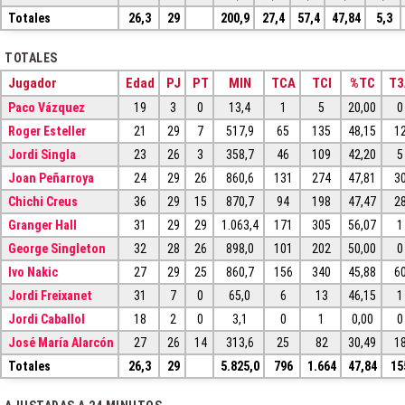
Totales
26,3
29
200,9
27,4
57,4
47,84
5,3
TOTALES
Jugador
Edad
PJ
PT
MIN
TCA
TCI
%TC
T3
Paco Vázquez
19
3
0
13,4
1
5
20,00
0
Roger Esteller
21
29
7
517,9
65
135
48,15
1
Jordi Singla
23
26
3
358,7
46
109
42,20
5
Joan Peñarroya
24
29
26
860,6
131
274
47,81
3
Chichi Creus
36
29
15
870,7
94
198
47,47
2
Granger Hall
31
29
29
1.063,4
171
305
56,07
1
George Singleton
32
28
26
898,0
101
202
50,00
0
Ivo Nakic
27
29
25
860,7
156
340
45,88
6
Jordi Freixanet
31
7
0
65,0
6
13
46,15
1
Jordi Caballol
18
2
0
3,1
0
1
0,00
0
José María Alarcón
27
26
14
313,6
25
82
30,49
1
Totales
26,3
29
5.825,0
796
1.664
47,84
15