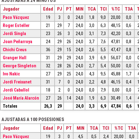
AJUSTADAS A 24 MINUTOS
Jugador
Edad
PJ
PT
MIN
TCA
TCI
%TC
T3A
T
Paco Vázquez
19
3
0
24,0
1,8
9,0
20,00
0,0
Roger Esteller
21
29
7
24,0
3,0
6,3
48,15
0,6
Jordi Singla
23
26
3
24,0
3,1
7,3
42,20
0,3
Joan Peñarroya
24
29
26
24,0
3,7
7,6
47,81
0,8
Chichi Creus
36
29
15
24,0
2,6
5,5
47,47
0,8
Granger Hall
31
29
29
24,0
3,9
6,9
56,07
0,0
George Singleton
32
28
26
24,0
2,7
5,4
50,00
0,0
Ivo Nakic
27
29
25
24,0
4,3
9,5
45,88
1,7
Jordi Freixanet
31
7
0
24,0
2,2
4,8
46,15
0,4
Jordi Caballol
18
2
0
24,0
0,0
7,9
0,00
0,0
José María Alarcón
27
26
14
24,0
1,9
6,3
30,49
1,4
Totales
26,3
29
24,0
3,3
6,9
47,84
0,6
AJUSTADAS A 100 POSESIONES
Jugador
Edad
PJ
PT
MIN
TCA
TCI
%TC
T3A
Paco Vázquez
19
3
0
4,5
0,5
2,4
20,00
0,0