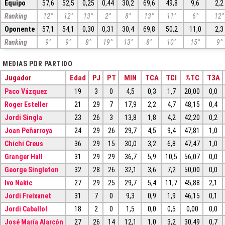
Equipo
57,6
52,5
0,25
0,44
30,2
69,6
49,8
9,6
2,2
Ranking
12°
12°
13°
2°
8°
13°
11°
6°
12°
Oponente
57,1
54,1
0,30
0,31
30,4
69,8
50,2
11,0
2,3
Ranking
9°
9°
8°
19°
13°
8°
10°
15°
9°
MEDIAS POR PARTIDO
Jugador
Edad
PJ
PT
MIN
TCA
TCI
%TC
T3A
Paco Vázquez
19
3
0
4,5
0,3
1,7
20,00
0,0
Roger Esteller
21
29
7
17,9
2,2
4,7
48,15
0,4
Jordi Singla
23
26
3
13,8
1,8
4,2
42,20
0,2
Joan Peñarroya
24
29
26
29,7
4,5
9,4
47,81
1,0
Chichi Creus
36
29
15
30,0
3,2
6,8
47,47
1,0
Granger Hall
31
29
29
36,7
5,9
10,5
56,07
0,0
George Singleton
32
28
26
32,1
3,6
7,2
50,00
0,0
Ivo Nakic
27
29
25
29,7
5,4
11,7
45,88
2,1
Jordi Freixanet
31
7
0
9,3
0,9
1,9
46,15
0,1
Jordi Caballol
18
2
0
1,5
0,0
0,5
0,00
0,0
José María Alarcón
27
26
14
12,1
1,0
3,2
30,49
0,7