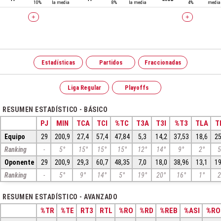
10%
la media
8%
la media
4%
media
+
+
Estadísticas
Partidos
Fraccionadas
Liga Regular
Playoffs
RESUMEN ESTADÍSTICO - BÁSICO
PJ
MIN
TCA
TCI
%TC
T3A
T3I
%T3
TLA
T
Equipo
29
200,9
27,4
57,4
47,84
5,3
14,2
37,53
18,6
25
Ranking
-
5°
15°
15°
15°
12°
14°
9°
2°
5
Oponente
29
200,9
29,3
60,7
48,35
7,0
18,0
38,96
13,1
19
Ranking
-
5°
9°
14°
5°
19°
20°
16°
1°
2
RESUMEN ESTADÍSTICO - AVANZADO
%TR
%TE
RT3
RTL
%RO
%RD
%REB
%ASI
%RO