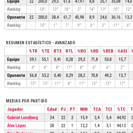
Equipo
22
200,0
29,5
61,6
47,97
8,8
25,1
35,08
14,0
Ranking
-
18°
13°
18°
2°
14°
13°
10°
12°
Oponente
22
200,0
28,4
61,7
45,98
8,9
24,6
36,16
13,3
Ranking
-
18°
1°
1°
9°
6°
3°
11°
6°
RESUMEN ESTADÍSTICO - AVANZADO
%TR
%TE
RT3
RTL
%RO
%RD
%REB
%ASI
Equipo
59,1
55,1
0,41
0,28
29,2
71,8
50,8
15,7
Ranking
4°
4°
8°
11°
8°
6°
6°
2°
Oponente
56,8
53,2
0,40
0,29
28,2
70,8
49,2
13,7
Ranking
15°
15°
11°
8°
11°
13°
13°
17°
MEDIAS POR PARTIDO
Jugador
Edad
PJ
PT
MIN
TCA
TCI
%TC
T
Gabriel Lundberg
24
22
2
15,9
2,4
5,4
44,92
Álex López
28
22
1
12,2
1,4
3,1
44,12