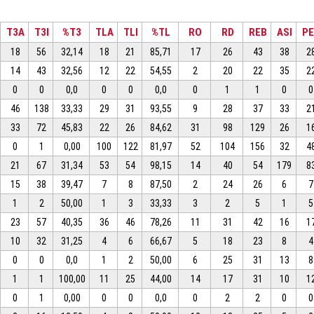
T3A
T3I
%T3
TLA
TLI
%TL
RO
RD
REB
ASI
P
18
56
32,14
18
21
85,71
17
26
43
38
2
14
43
32,56
12
22
54,55
2
20
22
35
2
0
0
0,0
0
0
0,0
0
1
1
0
0
46
138
33,33
29
31
93,55
9
28
37
33
2
33
72
45,83
22
26
84,62
31
98
129
26
1
0
1
0,00
100
122
81,97
52
104
156
32
4
21
67
31,34
53
54
98,15
14
40
54
179
8
15
38
39,47
7
8
87,50
2
24
26
6
7
1
2
50,00
1
3
33,33
3
2
5
1
5
23
57
40,35
36
46
78,26
11
31
42
16
1
10
32
31,25
4
6
66,67
5
18
23
8
4
0
0
0,0
1
2
50,00
6
25
31
13
8
1
1
100,00
11
25
44,00
14
17
31
10
1
0
1
0,00
0
0
0,0
0
2
2
0
0