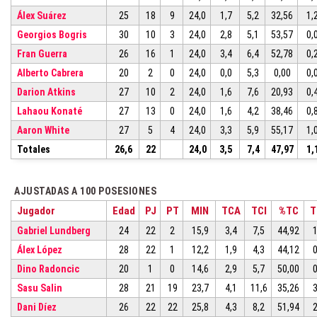
Álex Suárez
25
18
9
24,0
1,7
5,2
32,56
1,
Georgios Bogris
30
10
3
24,0
2,8
5,1
53,57
0,
Fran Guerra
26
16
1
24,0
3,4
6,4
52,78
0,
Alberto Cabrera
20
2
0
24,0
0,0
5,3
0,00
0,
Darion Atkins
27
10
2
24,0
1,6
7,6
20,93
0,
Lahaou Konaté
27
13
0
24,0
1,6
4,2
38,46
0,
Aaron White
27
5
4
24,0
3,3
5,9
55,17
1,
Totales
26,6
22
24,0
3,5
7,4
47,97
1,
AJUSTADAS A 100 POSESIONES
Jugador
Edad
PJ
PT
MIN
TCA
TCI
%TC
T
Gabriel Lundberg
24
22
2
15,9
3,4
7,5
44,92
1
Álex López
28
22
1
12,2
1,9
4,3
44,12
0
Dino Radoncic
20
1
0
14,6
2,9
5,7
50,00
0
Sasu Salin
28
21
19
23,7
4,1
11,6
35,26
3
Dani Díez
26
22
22
25,8
4,3
8,2
51,94
2