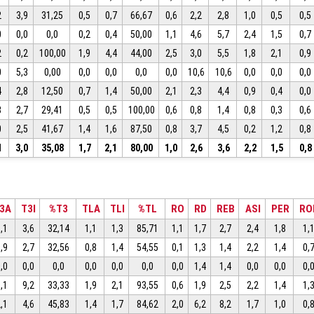
2
3,9
31,25
0,5
0,7
66,67
0,6
2,2
2,8
1,0
0,5
0,5
0
0,0
0,0
0,2
0,4
50,00
1,1
4,6
5,7
2,4
1,5
0,7
2
0,2
100,00
1,9
4,4
44,00
2,5
3,0
5,5
1,8
2,1
0,9
0
5,3
0,00
0,0
0,0
0,0
0,0
10,6
10,6
0,0
0,0
0,0
4
2,8
12,50
0,7
1,4
50,00
2,1
2,3
4,4
0,9
0,4
0,0
8
2,7
29,41
0,5
0,5
100,00
0,6
0,8
1,4
0,8
0,3
0,6
0
2,5
41,67
1,4
1,6
87,50
0,8
3,7
4,5
0,2
1,2
0,8
1
3,0
35,08
1,7
2,1
80,00
1,0
2,6
3,6
2,2
1,5
0,8
3A
T3I
%T3
TLA
TLI
%TL
RO
RD
REB
ASI
PER
RO
,1
3,6
32,14
1,1
1,3
85,71
1,1
1,7
2,7
2,4
1,8
1,
,9
2,7
32,56
0,8
1,4
54,55
0,1
1,3
1,4
2,2
1,4
0,
,0
0,0
0,0
0,0
0,0
0,0
0,0
1,4
1,4
0,0
0,0
0,
,1
9,2
33,33
1,9
2,1
93,55
0,6
1,9
2,5
2,2
1,4
1,
,1
4,6
45,83
1,4
1,7
84,62
2,0
6,2
8,2
1,7
1,0
0,