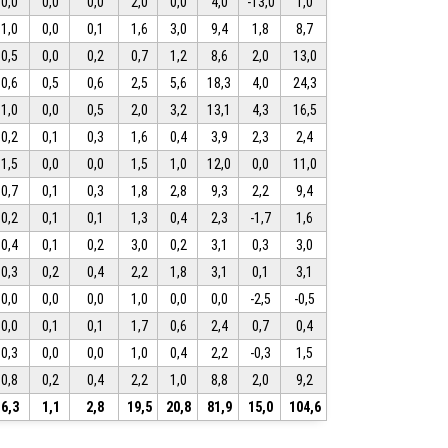
0,0
0,0
0,0
2,0
0,0
4,0
-13,0
1,0
1,0
0,0
0,1
1,6
3,0
9,4
1,8
8,7
0,5
0,0
0,2
0,7
1,2
8,6
2,0
13,0
0,6
0,5
0,6
2,5
5,6
18,3
4,0
24,3
1,0
0,0
0,5
2,0
3,2
13,1
4,3
16,5
0,2
0,1
0,3
1,6
0,4
3,9
2,3
2,4
1,5
0,0
0,0
1,5
1,0
12,0
0,0
11,0
0,7
0,1
0,3
1,8
2,8
9,3
2,2
9,4
0,2
0,1
0,1
1,3
0,4
2,3
-1,7
1,6
0,4
0,1
0,2
3,0
0,2
3,1
0,3
3,0
0,3
0,2
0,4
2,2
1,8
3,1
0,1
3,1
0,0
0,0
0,0
1,0
0,0
0,0
-2,5
-0,5
0,0
0,1
0,1
1,7
0,6
2,4
0,7
0,4
0,3
0,0
0,0
1,0
0,4
2,2
-0,3
1,5
0,8
0,2
0,4
2,2
1,0
8,8
2,0
9,2
6,3
1,1
2,8
19,5
20,8
81,9
15,0
104,6