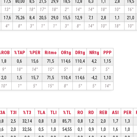
17,5
80,00
8,5
21,5
29,9
18,5
12,8
6,3
1,1
2,8
19,5
13°
3°
18°
17°
18°
2°
14°
14°
18°
10°
16°
17,6
75,26
8,4
20,5
29,0
15,5
12,9
7,1
2,8
1,1
21,0
4°
8°
3°
1°
1°
3°
8°
14°
10°
18°
10°
%ROB
%TAP
%PER
Ritmo
ORtg
DRtg
NRtg
PPP
1,8
0,6
15,6
71,5
114,6
110,4
4,2
1,15
9°
18°
14°
15°
5°
8°
5°
5°
2,0
1,5
15,7
71,5
110,4
114,6
-4,2
1,10
10°
1°
5°
15°
8°
5°
5°
14°
3A
T3I
%T3
TLA
TLI
%TL
RO
RD
REB
ASI
PER
0,8
2,5
32,14
0,8
1,0
85,71
0,8
1,2
2,0
1,7
1,3
0,6
2,0
32,56
0,5
1,0
54,55
0,1
0,9
1,0
1,6
1,0