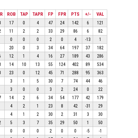
ER
ROB
TAP
TAPR
FP
FPR
PTS
+/-
VAL
8
17
0
4
47
24
142
6
121
2
11
2
2
33
29
86
6
82
0
0
0
2
0
4
-13
1
1
20
0
3
34
64
197
37
182
6
12
1
4
16
27
189
43
286
8
14
10
13
55
124
402
89
534
3
23
0
12
45
71
288
95
363
3
1
5
30
7
74
44
46
3
0
0
3
2
24
0
22
7
14
2
6
34
54
177
42
179
4
2
1
23
8
42
-31
29
4
1
2
30
2
31
3
30
2
5
3
7
35
29
50
1
50
0
0
0
2
0
0
-5
-1