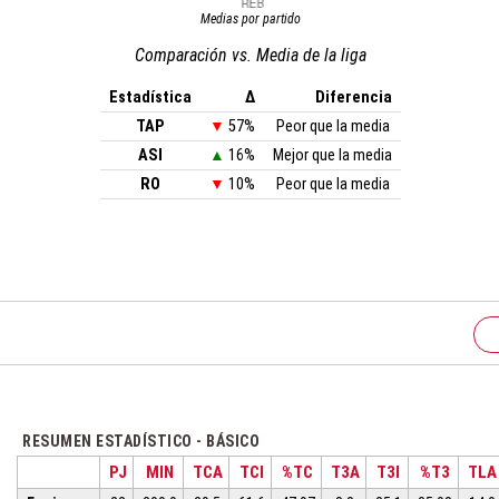
Medias por partido
Comparación vs. Media de la liga
Estadística
Δ
Diferencia
TAP
▼
57%
Peor que la media
ASI
▲
16%
Mejor que la media
RO
▼
10%
Peor que la media
RESUMEN ESTADÍSTICO - BÁSICO
PJ
MIN
TCA
TCI
%TC
T3A
T3I
%T3
TLA