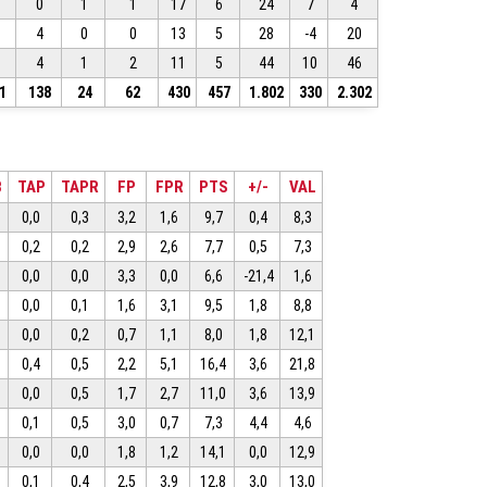
0
1
1
17
6
24
7
4
4
0
0
13
5
28
-4
20
4
1
2
11
5
44
10
46
1
138
24
62
430
457
1.802
330
2.302
B
TAP
TAPR
FP
FPR
PTS
+/-
VAL
0,0
0,3
3,2
1,6
9,7
0,4
8,3
0,2
0,2
2,9
2,6
7,7
0,5
7,3
0,0
0,0
3,3
0,0
6,6
-21,4
1,6
0,0
0,1
1,6
3,1
9,5
1,8
8,8
0,0
0,2
0,7
1,1
8,0
1,8
12,1
0,4
0,5
2,2
5,1
16,4
3,6
21,8
0,0
0,5
1,7
2,7
11,0
3,6
13,9
0,1
0,5
3,0
0,7
7,3
4,4
4,6
0,0
0,0
1,8
1,2
14,1
0,0
12,9
0,1
0,4
2,5
3,9
12,8
3,0
13,0