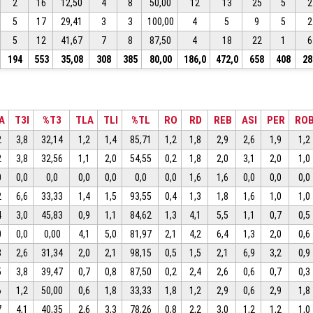
2
16
12,50
4
8
50,00
12
13
25
5
2
5
17
29,41
3
3
100,00
4
5
9
5
2
5
12
41,67
7
8
87,50
4
18
22
1
6
194
553
35,08
308
385
80,00
186,0
472,0
658
408
28
A
T3I
%T3
TLA
TLI
%TL
RO
RD
REB
ASI
PER
RO
2
3,8
32,14
1,2
1,4
85,71
1,2
1,8
2,9
2,6
1,9
1,2
2
3,8
32,56
1,1
2,0
54,55
0,2
1,8
2,0
3,1
2,0
1,0
0
0,0
0,0
0,0
0,0
0,0
0,0
1,6
1,6
0,0
0,0
0,0
2
6,6
33,33
1,4
1,5
93,55
0,4
1,3
1,8
1,6
1,0
1,0
4
3,0
45,83
0,9
1,1
84,62
1,3
4,1
5,5
1,1
0,7
0,5
0
0,0
0,00
4,1
5,0
81,97
2,1
4,2
6,4
1,3
2,0
0,6
8
2,6
31,34
2,0
2,1
98,15
0,5
1,5
2,1
6,9
3,2
0,9
5
3,8
39,47
0,7
0,8
87,50
0,2
2,4
2,6
0,6
0,7
0,3
6
1,2
50,00
0,6
1,8
33,33
1,8
1,2
2,9
0,6
2,9
1,8
7
4,1
40,35
2,6
3,3
78,26
0,8
2,2
3,0
1,2
1,2
1,0