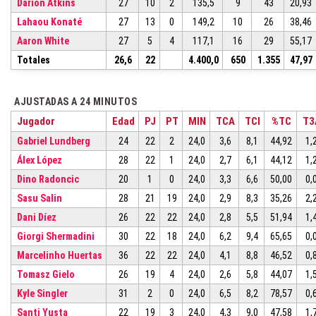
Darion Atkins
27
10
2
135,5
9
43
20,93
Lahaou Konaté
27
13
0
149,2
10
26
38,46
Aaron White
27
5
4
117,1
16
29
55,17
Totales
26,6
22
4.400,0
650
1.355
47,97
AJUSTADAS A 24 MINUTOS
Jugador
Edad
PJ
PT
MIN
TCA
TCI
%TC
T3
Gabriel Lundberg
24
22
2
24,0
3,6
8,1
44,92
1,
Álex López
28
22
1
24,0
2,7
6,1
44,12
1,
Dino Radoncic
20
1
0
24,0
3,3
6,6
50,00
0,
Sasu Salin
28
21
19
24,0
2,9
8,3
35,26
2,
Dani Díez
26
22
22
24,0
2,8
5,5
51,94
1,
Giorgi Shermadini
30
22
18
24,0
6,2
9,4
65,65
0,
Marcelinho Huertas
36
22
22
24,0
4,1
8,8
46,52
0,
Tomasz Gielo
26
19
4
24,0
2,6
5,8
44,07
1,
Kyle Singler
31
2
0
24,0
6,5
8,2
78,57
0,
Santi Yusta
22
19
3
24,0
4,3
9,0
47,58
1,