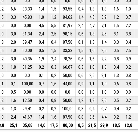
0,0
0,0
0,0
0,0
0,0
0,0
0,0
1,0
1,0
0,0
0,0
2,2
6,6
33,33
1,4
1,5
93,55
0,4
1,3
1,8
1,6
1,0
1,5
3,3
45,83
1,0
1,2
84,62
1,4
4,5
5,9
1,2
0,7
0,0
0,0
0,00
4,5
5,5
81,97
2,4
4,7
7,1
1,5
2,2
1,0
3,0
31,34
2,4
2,5
98,15
0,6
1,8
2,5
8,1
3,8
0,8
2,0
39,47
0,4
0,4
87,50
0,1
1,3
1,4
0,3
0,4
0,5
1,0
50,00
0,5
1,5
33,33
1,5
1,0
2,5
0,5
2,5
1,2
3,0
40,35
1,9
2,4
78,26
0,6
1,6
2,2
0,8
0,9
0,6
1,8
31,25
0,2
0,3
66,67
0,3
1,0
1,3
0,4
0,2
0,0
0,0
0,0
0,1
0,2
50,00
0,6
2,5
3,1
1,3
0,8
0,1
0,1
100,00
0,7
1,6
44,00
0,9
1,1
1,9
0,6
0,8
0,0
0,5
0,00
0,0
0,0
0,0
0,0
1,0
1,0
0,0
0,0
0,2
1,6
12,50
0,4
0,8
50,00
1,2
1,3
2,5
0,5
0,2
0,4
1,3
29,41
0,2
0,2
100,00
0,3
0,4
0,7
0,4
0,2
1,0
2,4
41,67
1,4
1,6
87,50
0,8
3,6
4,4
0,2
1,2
8,8
25,1
35,08
14,0
17,5
80,00
8,5
21,5
29,9
18,5
12,8