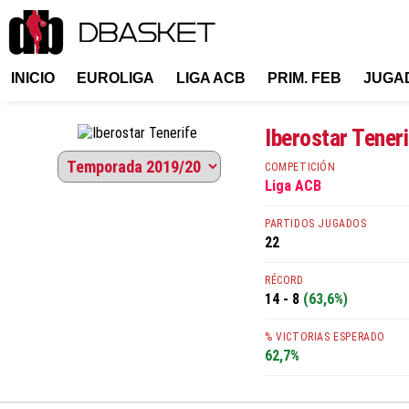
INICIO
EUROLIGA
LIGA ACB
PRIM. FEB
JUGA
Iberostar Tener
COMPETICIÓN
Liga ACB
PARTIDOS JUGADOS
22
RÉCORD
14 - 8
(63,6%)
% VICTORIAS ESPERADO
62,7%