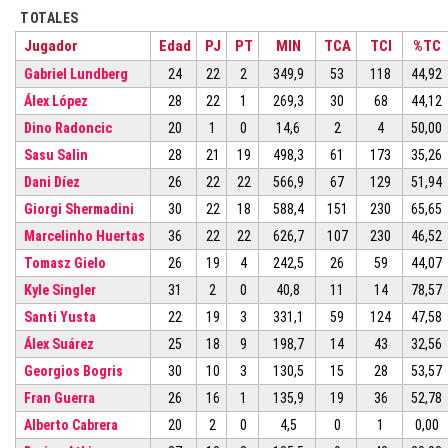
TOTALES
Jugador
Edad
PJ
PT
MIN
TCA
TCI
%TC
Gabriel Lundberg
24
22
2
349,9
53
118
44,92
Álex López
28
22
1
269,3
30
68
44,12
Dino Radoncic
20
1
0
14,6
2
4
50,00
Sasu Salin
28
21
19
498,3
61
173
35,26
Dani Díez
26
22
22
566,9
67
129
51,94
Giorgi Shermadini
30
22
18
588,4
151
230
65,65
Marcelinho Huertas
36
22
22
626,7
107
230
46,52
Tomasz Gielo
26
19
4
242,5
26
59
44,07
Kyle Singler
31
2
0
40,8
11
14
78,57
Santi Yusta
22
19
3
331,1
59
124
47,58
Álex Suárez
25
18
9
198,7
14
43
32,56
Georgios Bogris
30
10
3
130,5
15
28
53,57
Fran Guerra
26
16
1
135,9
19
36
52,78
Alberto Cabrera
20
2
0
4,5
0
1
0,00