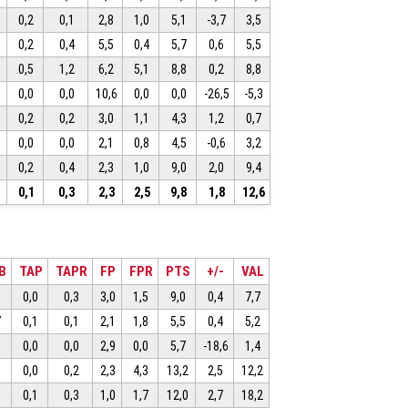
0,2
0,1
2,8
1,0
5,1
-3,7
3,5
0,2
0,4
5,5
0,4
5,7
0,6
5,5
0,5
1,2
6,2
5,1
8,8
0,2
8,8
0,0
0,0
10,6
0,0
0,0
-26,5
-5,3
0,2
0,2
3,0
1,1
4,3
1,2
0,7
0,0
0,0
2,1
0,8
4,5
-0,6
3,2
0,2
0,4
2,3
1,0
9,0
2,0
9,4
0,1
0,3
2,3
2,5
9,8
1,8
12,6
B
TAP
TAPR
FP
FPR
PTS
+/-
VAL
1
0,0
0,3
3,0
1,5
9,0
0,4
7,7
7
0,1
0,1
2,1
1,8
5,5
0,4
5,2
0
0,0
0,0
2,9
0,0
5,7
-18,6
1,4
3
0,0
0,2
2,3
4,3
13,2
2,5
12,2
8
0,1
0,3
1,0
1,7
12,0
2,7
18,2