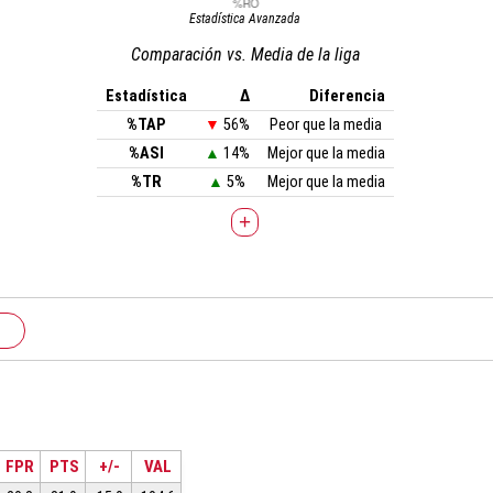
Estadística Avanzada
Comparación vs. Media de la liga
Estadística
Δ
Diferencia
%TAP
▼
56%
Peor que la media
%ASI
▲
14%
Mejor que la media
%TR
▲
5%
Mejor que la media
+
FPR
PTS
+/-
VAL