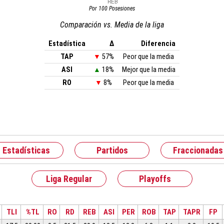
Por 100 Posesiones
Comparación vs. Media de la liga
Estadística
Δ
Diferencia
TAP
▼
57%
Peor que la media
ASI
▲
18%
Mejor que la media
RO
▼
8%
Peor que la media
Estadísticas
Partidos
Fraccionadas
Liga Regular
Playoffs
TLI
%TL
RO
RD
REB
ASI
PER
ROB
TAP
TAPR
FP