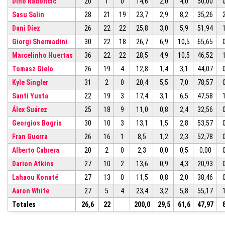
Dino Radoncic
20
1
0
14,6
2,0
4,0
50,00
Sasu Salin
28
21
19
23,7
2,9
8,2
35,26
Dani Díez
26
22
22
25,8
3,0
5,9
51,94
Giorgi Shermadini
30
22
18
26,7
6,9
10,5
65,65
Marcelinho Huertas
36
22
22
28,5
4,9
10,5
46,52
Tomasz Gielo
26
19
4
12,8
1,4
3,1
44,07
Kyle Singler
31
2
0
20,4
5,5
7,0
78,57
Santi Yusta
22
19
3
17,4
3,1
6,5
47,58
Álex Suárez
25
18
9
11,0
0,8
2,4
32,56
Georgios Bogris
30
10
3
13,1
1,5
2,8
53,57
Fran Guerra
26
16
1
8,5
1,2
2,3
52,78
Alberto Cabrera
20
2
0
2,3
0,0
0,5
0,00
Darion Atkins
27
10
2
13,6
0,9
4,3
20,93
Lahaou Konaté
27
13
0
11,5
0,8
2,0
38,46
Aaron White
27
5
4
23,4
3,2
5,8
55,17
Totales
26,6
22
200,0
29,5
61,6
47,97