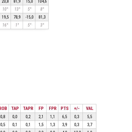
20,8
81,9
15,0
104,6
10°
13°
5°
8°
19,5
78,9
-15,0
81,3
16°
1°
5°
3°
ROB
TAP
TAPR
FP
FPR
PTS
+/-
VAL
0,8
0,0
0,2
2,1
1,1
6,5
0,3
5,5
0,5
0,1
0,1
1,5
1,3
3,9
0,3
3,7