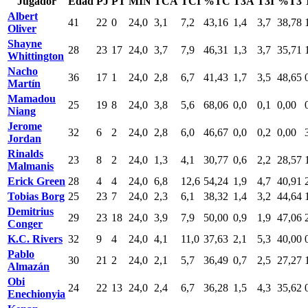
Jugador
Edad
PJ
PT
MIN
TCA
TCI
%TC
T3A
T3I
%T3
Albert
41
22
0
24,0
3,1
7,2
43,16
1,4
3,7
38,78
Oliver
Shayne
28
23
17
24,0
3,7
7,9
46,31
1,3
3,7
35,71
Whittington
Nacho
36
17
1
24,0
2,8
6,7
41,43
1,7
3,5
48,65
Martín
Mamadou
25
19
8
24,0
3,8
5,6
68,06
0,0
0,1
0,00
Niang
Jerome
32
6
2
24,0
2,8
6,0
46,67
0,0
0,2
0,00
Jordan
Rinalds
23
8
2
24,0
1,3
4,1
30,77
0,6
2,2
28,57
Malmanis
Erick Green
28
4
4
24,0
6,8
12,6
54,24
1,9
4,7
40,91
Tobias Borg
25
23
7
24,0
2,3
6,1
38,32
1,4
3,2
44,64
Demitrius
29
23
18
24,0
3,9
7,9
50,00
0,9
1,9
47,06
Conger
K.C. Rivers
32
9
4
24,0
4,1
11,0
37,63
2,1
5,3
40,00
Pablo
30
21
2
24,0
2,1
5,7
36,49
0,7
2,5
27,27
Almazán
Obi
24
22
13
24,0
2,4
6,7
36,28
1,5
4,3
35,62
Enechionyia