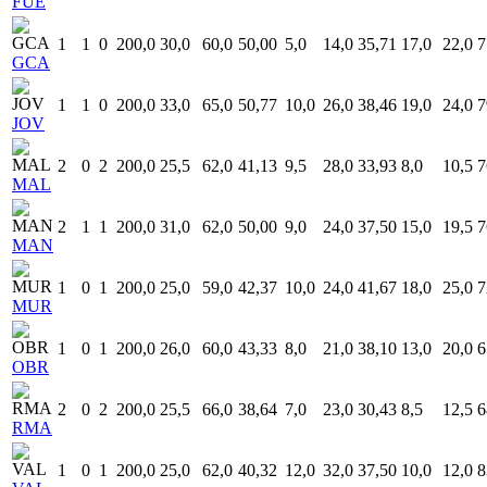
FUE
1
1
0
200,0
30,0
60,0
50,00
5,0
14,0
35,71
17,0
22,0
7
GCA
1
1
0
200,0
33,0
65,0
50,77
10,0
26,0
38,46
19,0
24,0
7
JOV
2
0
2
200,0
25,5
62,0
41,13
9,5
28,0
33,93
8,0
10,5
7
MAL
2
1
1
200,0
31,0
62,0
50,00
9,0
24,0
37,50
15,0
19,5
7
MAN
1
0
1
200,0
25,0
59,0
42,37
10,0
24,0
41,67
18,0
25,0
7
MUR
1
0
1
200,0
26,0
60,0
43,33
8,0
21,0
38,10
13,0
20,0
6
OBR
2
0
2
200,0
25,5
66,0
38,64
7,0
23,0
30,43
8,5
12,5
6
RMA
1
0
1
200,0
25,0
62,0
40,32
12,0
32,0
37,50
10,0
12,0
8