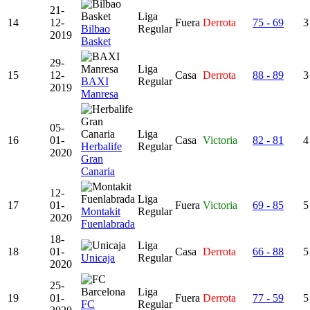
21-
Liga
14
12-
Fuera
Derrota
75 - 69
3
Bilbao
Regular
2019
Basket
29-
Liga
15
12-
Casa
Derrota
88 - 89
3
BAXI
Regular
2019
Manresa
05-
Liga
16
01-
Casa
Victoria
82 - 81
4
Herbalife
Regular
2020
Gran
Canaria
12-
Liga
17
01-
Fuera
Victoria
69 - 85
5
Montakit
Regular
2020
Fuenlabrada
18-
Liga
18
01-
Casa
Derrota
66 - 88
5
Unicaja
Regular
2020
25-
Liga
19
01-
Fuera
Derrota
77 - 59
5
FC
Regular