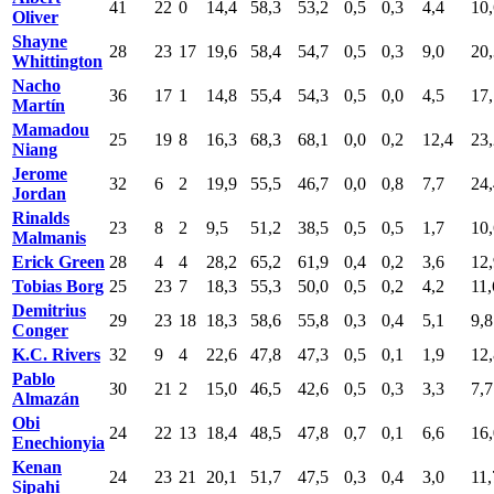
41
22
0
14,4
58,3
53,2
0,5
0,3
4,4
10,
Oliver
Shayne
28
23
17
19,6
58,4
54,7
0,5
0,3
9,0
20,
Whittington
Nacho
36
17
1
14,8
55,4
54,3
0,5
0,0
4,5
17,
Martín
Mamadou
25
19
8
16,3
68,3
68,1
0,0
0,2
12,4
23,
Niang
Jerome
32
6
2
19,9
55,5
46,7
0,0
0,8
7,7
24,
Jordan
Rinalds
23
8
2
9,5
51,2
38,5
0,5
0,5
1,7
10,
Malmanis
Erick Green
28
4
4
28,2
65,2
61,9
0,4
0,2
3,6
12,
Tobias Borg
25
23
7
18,3
55,3
50,0
0,5
0,2
4,2
11,
Demitrius
29
23
18
18,3
58,6
55,8
0,3
0,4
5,1
9,8
Conger
K.C. Rivers
32
9
4
22,6
47,8
47,3
0,5
0,1
1,9
12,
Pablo
30
21
2
15,0
46,5
42,6
0,5
0,3
3,3
7,7
Almazán
Obi
24
22
13
18,4
48,5
47,8
0,7
0,1
6,6
16,
Enechionyia
Kenan
24
23
21
20,1
51,7
47,5
0,3
0,4
3,0
11,
Sipahi