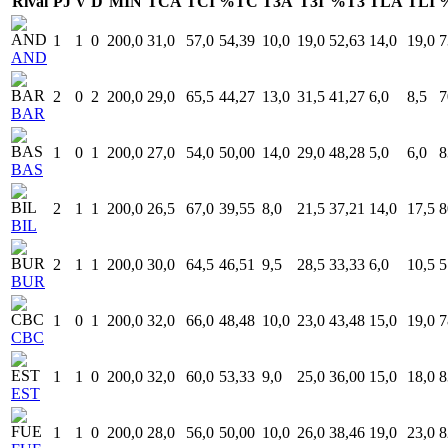
Rival
PJ
V
D
MIN
TCA
TCI
%TC
T3A
T3I
%T3
TLA
TLI
1
1
0
200,0
31,0
57,0
54,39
10,0
19,0
52,63
14,0
19,0
7
AND
2
0
2
200,0
29,0
65,5
44,27
13,0
31,5
41,27
6,0
8,5
7
BAR
1
0
1
200,0
27,0
54,0
50,00
14,0
29,0
48,28
5,0
6,0
8
BAS
2
1
1
200,0
26,5
67,0
39,55
8,0
21,5
37,21
14,0
17,5
8
BIL
2
1
1
200,0
30,0
64,5
46,51
9,5
28,5
33,33
6,0
10,5
5
BUR
1
0
1
200,0
32,0
66,0
48,48
10,0
23,0
43,48
15,0
19,0
7
CBC
1
1
0
200,0
32,0
60,0
53,33
9,0
25,0
36,00
15,0
18,0
8
EST
1
1
0
200,0
28,0
56,0
50,00
10,0
26,0
38,46
19,0
23,0
8