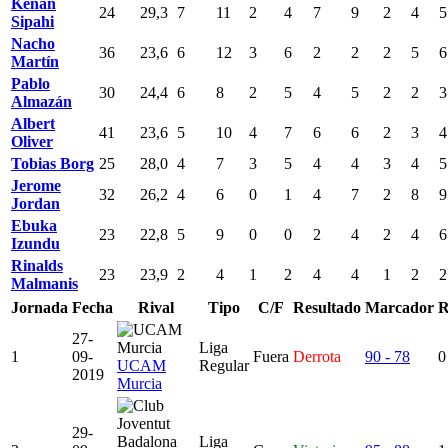
Kenan
24
29,3
7
11
2
4
7
9
2
4
5
Sipahi
Nacho
36
23,6
6
12
3
6
2
2
2
5
6
Martín
Pablo
30
24,4
6
8
2
5
4
5
2
2
3
Almazán
Albert
41
23,6
5
10
4
7
6
6
2
3
4
Oliver
Tobias Borg
25
28,0
4
7
3
5
4
4
3
4
5
Jerome
32
26,2
4
6
0
1
4
7
2
8
9
Jordan
Ebuka
23
22,8
5
9
0
0
2
4
2
4
6
Izundu
Rinalds
23
23,9
2
4
1
2
4
4
1
2
2
Malmanis
Jornada
Fecha
Rival
Tipo
C/F
Resultado
Marcador
R
27-
Liga
1
09-
Fuera
Derrota
90 - 78
0
UCAM
Regular
2019
Murcia
29-
Liga