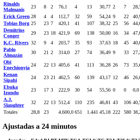
Rinalds
23
8
2
76,1
4
13
30,77
2
7
28,
Malmanis
Erick Green
28
4
4
112,7
32
59
54,24
9
22
40,
Tobias Borg
25
23
7
420,1
41
107
38,32
25
56
44,
Demitrius
29
23
18
421,9
69
138
50,00
16
34
47,
Conger
K.C. Rivers
32
9
4
203,7
35
93
37,63
18
45
40,
Pablo
30
21
2
314,0
27
74
36,49
9
33
27,
Almazán
Obi
24
22
13
405,6
41
113
36,28
26
73
35,
Enechionyia
Kenan
24
23
21
462,5
60
139
43,17
12
46
26,
Sipahi
Ebuka
23
17
3
222,9
30
54
55,56
0
0
0,0
Izundu
A.J.
32
22
13
512,4
110
235
46,81
43
106
40,
Slaughter
Totales
28,8
23
4.600,0
651
1.441
45,18
222
580
38,
Ajustadas a 24 minutos