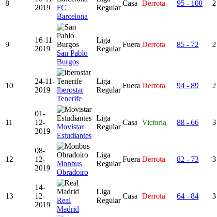
8
Casa
Derrota
95 - 100
2
2019
FC
Regular
Barcelona
16-11-
Liga
9
Fuera
Derrota
85 - 72
2
2019
Regular
San Pablo
Burgos
24-11-
Liga
10
Fuera
Derrota
94 - 89
2
2019
Iberostar
Regular
Tenerife
01-
Liga
11
12-
Casa
Victoria
88 - 66
3
Movistar
Regular
2019
Estudiantes
08-
Liga
12
12-
Fuera
Derrota
82 - 73
3
Monbus
Regular
2019
Obradoiro
14-
Liga
13
12-
Casa
Derrota
64 - 84
3
Real
Regular
2019
Madrid