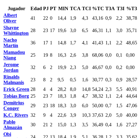
Jugador
Edad
PJ
PT
MIN
TCA
TCI
%TC
T3A
T3I
%T3
Albert
41
22
0
14,4
1,9
4,3
43,16
0,9
2,2
38,78
Oliver
Shayne
28
23
17
19,6
3,0
6,5
46,31
1,1
3,0
35,71
Whittington
Nacho
36
17
1
14,8
1,7
4,1
41,43
1,1
2,2
48,65
Martín
Mamadou
25
19
8
16,3
2,6
3,8
68,06
0,0
0,1
0,00
Niang
Jerome
32
6
2
19,9
2,3
5,0
46,67
0,0
0,2
0,00
Jordan
Rinalds
23
8
2
9,5
0,5
1,6
30,77
0,3
0,9
28,57
Malmanis
Erick Green
28
4
4
28,2
8,0
14,8
54,24
2,3
5,5
40,91
Tobias Borg
25
23
7
18,3
1,8
4,7
38,32
1,1
2,4
44,64
Demitrius
29
23
18
18,3
3,0
6,0
50,00
0,7
1,5
47,06
Conger
K.C. Rivers
32
9
4
22,6
3,9
10,3
37,63
2,0
5,0
40,00
Pablo
30
21
2
15,0
1,3
3,5
36,49
0,4
1,6
27,27
Almazán
Obi
24
22
13
18,4
1,9
5,1
36,28
1,2
3,3
35,62