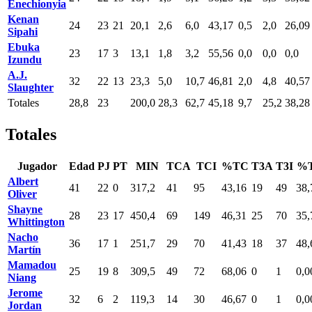
Enechionyia
Kenan
24
23
21
20,1
2,6
6,0
43,17
0,5
2,0
26,09
Sipahi
Ebuka
23
17
3
13,1
1,8
3,2
55,56
0,0
0,0
0,0
Izundu
A.J.
32
22
13
23,3
5,0
10,7
46,81
2,0
4,8
40,57
Slaughter
Totales
28,8
23
200,0
28,3
62,7
45,18
9,7
25,2
38,28
Totales
Jugador
Edad
PJ
PT
MIN
TCA
TCI
%TC
T3A
T3I
%
Albert
41
22
0
317,2
41
95
43,16
19
49
38,
Oliver
Shayne
28
23
17
450,4
69
149
46,31
25
70
35,
Whittington
Nacho
36
17
1
251,7
29
70
41,43
18
37
48,
Martín
Mamadou
25
19
8
309,5
49
72
68,06
0
1
0,0
Niang
Jerome
32
6
2
119,3
14
30
46,67
0
1
0,0
Jordan