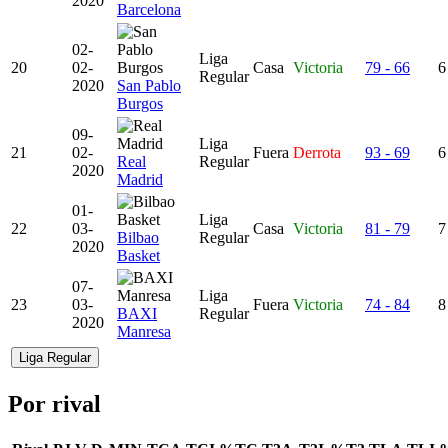
2020
Barcelona
02-
Liga
20
02-
Casa
Victoria
79 - 66
6
Regular
2020
San Pablo
Burgos
09-
Liga
21
02-
Fuera
Derrota
93 - 69
6
Real
Regular
2020
Madrid
01-
Liga
22
03-
Casa
Victoria
81 - 79
7
Bilbao
Regular
2020
Basket
07-
Liga
23
03-
Fuera
Victoria
74 - 84
8
BAXI
Regular
2020
Manresa
Liga Regular
Por rival