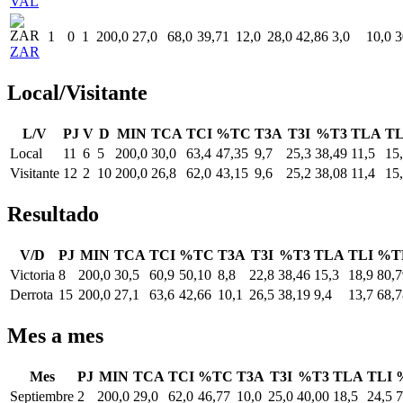
VAL
1
0
1
200,0
27,0
68,0
39,71
12,0
28,0
42,86
3,0
10,0
3
ZAR
Local/Visitante
L/V
PJ
V
D
MIN
TCA
TCI
%TC
T3A
T3I
%T3
TLA
TL
Local
11
6
5
200,0
30,0
63,4
47,35
9,7
25,3
38,49
11,5
15
Visitante
12
2
10
200,0
26,8
62,0
43,15
9,6
25,2
38,08
11,4
15
Resultado
V/D
PJ
MIN
TCA
TCI
%TC
T3A
T3I
%T3
TLA
TLI
%T
Victoria
8
200,0
30,5
60,9
50,10
8,8
22,8
38,46
15,3
18,9
80,7
Derrota
15
200,0
27,1
63,6
42,66
10,1
26,5
38,19
9,4
13,7
68,7
Mes a mes
Mes
PJ
MIN
TCA
TCI
%TC
T3A
T3I
%T3
TLA
TLI
Septiembre
2
200,0
29,0
62,0
46,77
10,0
25,0
40,00
18,5
24,5
7