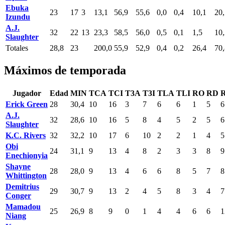
Ebuka
23
17
3
13,1
56,9
55,6
0,0
0,4
10,1
20,
Izundu
A.J.
32
22
13
23,3
58,5
56,0
0,5
0,1
1,5
10,
Slaughter
Totales
28,8
23
200,0
55,9
52,9
0,4
0,2
26,4
70,
Máximos de temporada
Jugador
Edad
MIN
TCA
TCI
T3A
T3I
TLA
TLI
RO
RD
Erick Green
28
30,4
10
16
3
7
6
6
1
5
6
A.J.
32
28,6
10
16
5
8
4
5
2
5
6
Slaughter
K.C. Rivers
32
32,2
10
17
6
10
2
2
1
4
5
Obi
24
31,1
9
13
4
8
2
3
3
8
9
Enechionyia
Shayne
28
28,0
9
13
4
6
6
8
5
7
8
Whittington
Demitrius
29
30,7
9
13
2
4
5
8
3
4
7
Conger
Mamadou
25
26,9
8
9
0
1
4
4
6
6
1
Niang