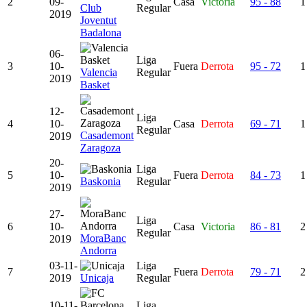
2
09-
Casa
Victoria
95 - 88
1
Club
Regular
2019
Joventut
Badalona
06-
Liga
3
10-
Fuera
Derrota
95 - 72
1
Valencia
Regular
2019
Basket
12-
Liga
4
10-
Casa
Derrota
69 - 71
1
Regular
Casademont
2019
Zaragoza
20-
Liga
5
10-
Fuera
Derrota
84 - 73
1
Baskonia
Regular
2019
27-
Liga
6
10-
Casa
Victoria
86 - 81
2
Regular
MoraBanc
2019
Andorra
03-11-
Liga
7
Fuera
Derrota
79 - 71
2
2019
Unicaja
Regular
10-11-
Liga