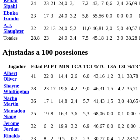
Kenan
24
23
21
24,0
3,1
7,2
43,17
0,6
2,4
26,09
Sipahi
Ebuka
23
17
3
24,0
3,2
5,8
55,56
0,0
0,0
0,0
Izundu
A.J.
32
22
13
24,0
5,2
11,0
46,81
2,0
5,0
40,57
Slaughter
Totales
28,8
23
24,0
3,4
7,5
45,18
1,2
3,0
38,28
Ajustadas a 100 posesiones
Jugador
Edad
PJ
PT
MIN
TCA
TCI
%TC
T3A
T3I
%T3
Albert
41
22
0
14,4
2,6
6,0
43,16
1,2
3,1
38,78
Oliver
Shayne
28
23
17
19,6
4,2
9,0
46,31
1,5
4,2
35,71
Whittington
Nacho
36
17
1
14,8
2,4
5,7
41,43
1,5
3,0
48,65
Martín
Mamadou
25
19
8
16,3
3,6
5,3
68,06
0,0
0,1
0,00
Niang
Jerome
32
6
2
19,9
3,2
6,9
46,67
0,0
0,2
0,00
Jordan
Rinalds
23
8
2
9,5
0,7
2,3
30,77
0,4
1,2
28,57