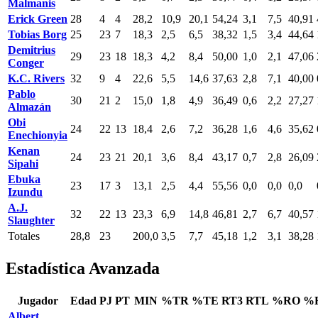
Malmanis
Erick Green
28
4
4
28,2
10,9
20,1
54,24
3,1
7,5
40,91
Tobias Borg
25
23
7
18,3
2,5
6,5
38,32
1,5
3,4
44,64
Demitrius
29
23
18
18,3
4,2
8,4
50,00
1,0
2,1
47,06
Conger
K.C. Rivers
32
9
4
22,6
5,5
14,6
37,63
2,8
7,1
40,00
Pablo
30
21
2
15,0
1,8
4,9
36,49
0,6
2,2
27,27
Almazán
Obi
24
22
13
18,4
2,6
7,2
36,28
1,6
4,6
35,62
Enechionyia
Kenan
24
23
21
20,1
3,6
8,4
43,17
0,7
2,8
26,09
Sipahi
Ebuka
23
17
3
13,1
2,5
4,4
55,56
0,0
0,0
0,0
Izundu
A.J.
32
22
13
23,3
6,9
14,8
46,81
2,7
6,7
40,57
Slaughter
Totales
28,8
23
200,0
3,5
7,7
45,18
1,2
3,1
38,28
Estadística Avanzada
Jugador
Edad
PJ
PT
MIN
%TR
%TE
RT3
RTL
%RO
%
Albert