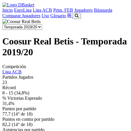
Inicio
EuroLiga
Liga ACB
Prim. FEB
Jugadores
Búsqueda
Comparar Jugadores
Uso
Glosario
Coosur Real Betis - Temporada
2019/20
Competición
Liga ACB
Partidos Jugados
23
Récord
8 - 15
(34,8%)
% Victorias Esperado
31,4%
Puntos por partido
77,7 (14° de 18)
Puntos en contra por partido
82,2 (14° de 18)
Asistencias por partido