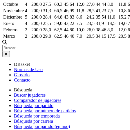
Octubre
4
200,0
27,5
60,3
45,64
12,0
27,0
44,44
8,0
11,8
6
Noviembre
4
200,0
31,3
66,5
46,99
11,8
28,5
41,23
7,5
10,8
6
Diciembre
5
200,0
28,4
64,8
43,83
8,6
24,2
35,54
11,0
15,2
7
Enero
4
200,0
25,5
59,0
43,22
7,5
23,5
31,91
14,5
19,0
7
Febrero
2
200,0
28,0
62,5
44,80
10,0
26,0
38,46
8,0
12,0
6
Marzo
2
200,0
29,0
62,5
46,40
7,0
20,5
34,15
17,5
20,5
8
DBasket
Normas de Uso
Glosario
Contacto
Búsqueda
Buscar jugadores
Comparador de jugadores
Búsqueda por partido
Búsqueda por número de partidos
Búsqueda por temporada
Búsqueda por carrera
Búsqueda por partido (equipo)