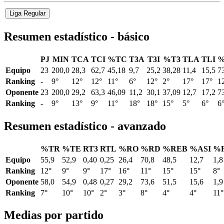
Liga Regular
Resumen estadístico - básico
PJ
MIN
TCA
TCI
%TC
T3A
T3I
%T3
TLA
TLI
%
Equipo
23
200,0
28,3
62,7
45,18
9,7
25,2
38,28
11,4
15,5
7
Ranking
-
9°
12°
12°
11°
6°
12°
2°
17°
17°
1
Oponente
23
200,0
29,2
63,3
46,09
11,2
30,1
37,09
12,7
17,2
7
Ranking
-
9°
13°
9°
11°
18°
18°
15°
5°
6°
6
Resumen estadístico - avanzado
%TR
%TE
RT3
RTL
%RO
%RD
%REB
%ASI
%
Equipo
55,9
52,9
0,40
0,25
26,4
70,8
48,5
12,7
1,8
Ranking
12°
9°
9°
17°
16°
11°
15°
15°
8°
Oponente
58,0
54,9
0,48
0,27
29,2
73,6
51,5
15,6
1,9
Ranking
7°
10°
10°
2°
3°
8°
4°
4°
11°
Medias por partido