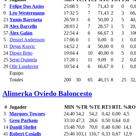
7
Felipe Dos Anjos
25:08
5
7
71,43
0
0
0,
9
Léo Westermann
17:32
5
7
71,43
2
3
66
23
Yunio Barrueta
26:59
3
6
50,00
2
5
40
28
Alex Barcello
28:03
2
7
28,57
1
5
20
57
Álex Galán
22:54
4
6
66,67
3
3
10
5
Denzel Andersson
17:06
0
1
0,00
0
1
0,
11
Dejan Kravic
14:52
2
4
50,00
0
0
0,
24
Diogo Brito
19:04
4
10
40,00
0
5
0,
25
Sergi Quintela
17:28
1
11
9,09
0
2
0,
29
Olle Lundqvist
10:54
4
6
66,67
0
1
0,
Equipo
Totales
200
30
65
46,15
8
25
32
Alimerka Oviedo Baloncesto
#
Jugador
MIN
%TR
%TE
RT3
RTL
%RO
3
Marques Townes
24:40
54,2
54,2
0,42
0,00
4,5
5
Greg Parham
33:10
47,3
28,6
0,50
0,64
0,0
14
Daniil Shelist
15:48
70,0
70,0
0,40
0,00
14,1
41
Robert Cosialls
25:46
103,1
116,7
0,33
0,67
12,9