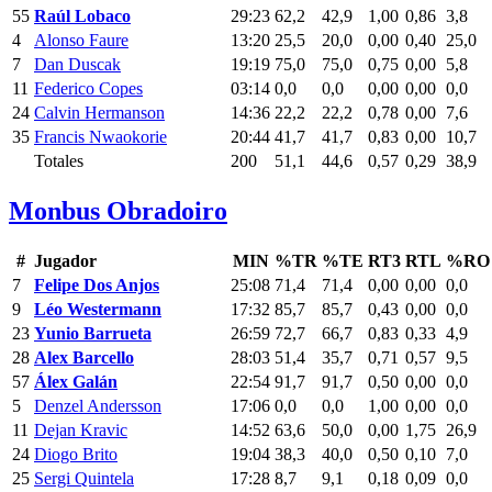
55
Raúl Lobaco
29:23
62,2
42,9
1,00
0,86
3,8
4
Alonso Faure
13:20
25,5
20,0
0,00
0,40
25,0
7
Dan Duscak
19:19
75,0
75,0
0,75
0,00
5,8
11
Federico Copes
03:14
0,0
0,0
0,00
0,00
0,0
24
Calvin Hermanson
14:36
22,2
22,2
0,78
0,00
7,6
35
Francis Nwaokorie
20:44
41,7
41,7
0,83
0,00
10,7
Totales
200
51,1
44,6
0,57
0,29
38,9
Monbus Obradoiro
#
Jugador
MIN
%TR
%TE
RT3
RTL
%RO
7
Felipe Dos Anjos
25:08
71,4
71,4
0,00
0,00
0,0
9
Léo Westermann
17:32
85,7
85,7
0,43
0,00
0,0
23
Yunio Barrueta
26:59
72,7
66,7
0,83
0,33
4,9
28
Alex Barcello
28:03
51,4
35,7
0,71
0,57
9,5
57
Álex Galán
22:54
91,7
91,7
0,50
0,00
0,0
5
Denzel Andersson
17:06
0,0
0,0
1,00
0,00
0,0
11
Dejan Kravic
14:52
63,6
50,0
0,00
1,75
26,9
24
Diogo Brito
19:04
38,3
40,0
0,50
0,10
7,0
25
Sergi Quintela
17:28
8,7
9,1
0,18
0,09
0,0