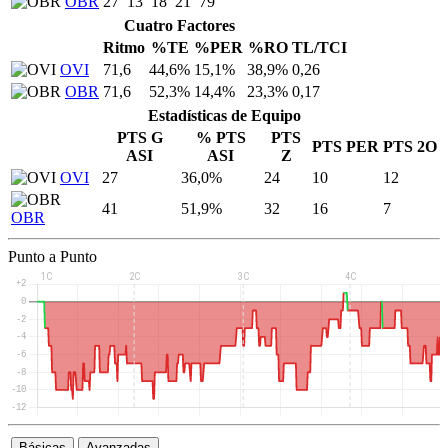
OBR
27
13
18
21
79
Cuatro Factores
Ritmo
%TE
%PER
%RO
TL/TCI
OVI
71,6
44,6%
15,1%
38,9%
0,26
OBR
71,6
52,3%
14,4%
23,3%
0,17
Estadísticas de Equipo
PTS G
% PTS
PTS
PTS PER
PTS 2O
ASI
ASI
Z
OVI
27
36,0%
24
10
12
41
51,9%
32
16
7
OBR
Punto a Punto
Básicas
Avanzadas