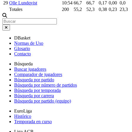
29
Olle Lundqvist
10:54
66,7
66,7
0,17
0,00
0,0
Totales
200
55,2
52,3
0,38
0,23
23,3
DBasket
Normas de Uso
Glosario
Contacto
Búsqueda
Buscar jugadores
Comparador de jugadores
Búsqueda por partido
Búsqueda por número de partidos
Búsqueda por temporada
Búsqueda por carrera
Búsqueda por partido (equipo)
EuroLiga
Histórico
Temporada en curso
Liga ACB