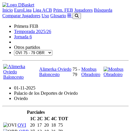
Inicio
EuroLiga
Liga ACB
Prim. FEB
Jugadores
Búsqueda
Comparar Jugadores
Uso
Glosario
Primera FEB
Temporada 2025/26
Jornada 6
Otros partidos
Alimerka Oviedo
75 -
Monbus
Baloncesto
79
Obradoiro
01-11-2025
Palacio de los Deportes de Oviedo
Oviedo
Parciales
1C
2C
3C
4C
TOT
OVI
20
17
20
18
75