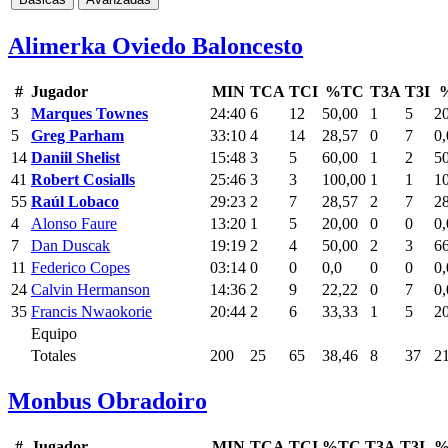
Alimerka Oviedo Baloncesto
#
Jugador
MIN
TCA
TCI
%TC
T3A
T3I
3
Marques Townes
24:40
6
12
50,00
1
5
2
5
Greg Parham
33:10
4
14
28,57
0
7
0,
14
Daniil Shelist
15:48
3
5
60,00
1
2
5
41
Robert Cosialls
25:46
3
3
100,00
1
1
1
55
Raúl Lobaco
29:23
2
7
28,57
2
7
2
4
Alonso Faure
13:20
1
5
20,00
0
0
0,
7
Dan Duscak
19:19
2
4
50,00
2
3
6
11
Federico Copes
03:14
0
0
0,0
0
0
0,
24
Calvin Hermanson
14:36
2
9
22,22
0
7
0,
35
Francis Nwaokorie
20:44
2
6
33,33
1
5
2
Equipo
Totales
200
25
65
38,46
8
37
2
Monbus Obradoiro
#
Jugador
MIN
TCA
TCI
%TC
T3A
T3I
%