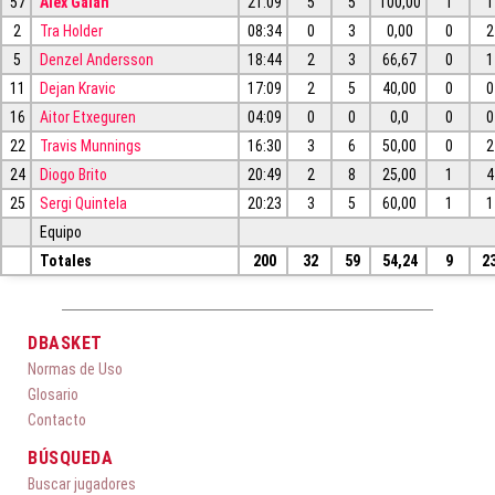
57
Álex Galán
21:09
5
5
100,00
1
1
2
Tra Holder
08:34
0
3
0,00
0
2
5
Denzel Andersson
18:44
2
3
66,67
0
1
11
Dejan Kravic
17:09
2
5
40,00
0
0
16
Aitor Etxeguren
04:09
0
0
0,0
0
0
22
Travis Munnings
16:30
3
6
50,00
0
2
24
Diogo Brito
20:49
2
8
25,00
1
4
25
Sergi Quintela
20:23
3
5
60,00
1
1
Equipo
Totales
200
32
59
54,24
9
2
DBASKET
Normas de Uso
Glosario
Contacto
BÚSQUEDA
Buscar jugadores