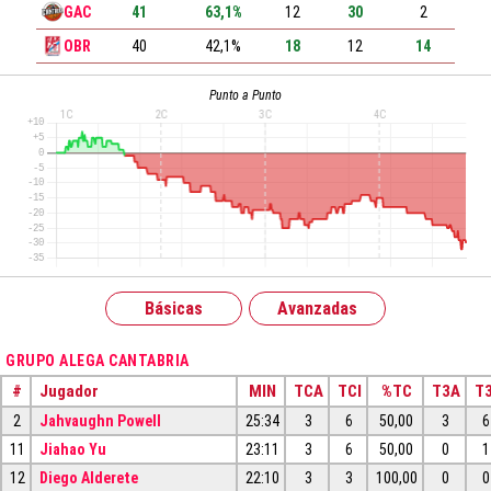
GAC
41
63,1%
12
30
2
OBR
40
42,1%
18
12
14
Punto a Punto
Básicas
Avanzadas
GRUPO ALEGA CANTABRIA
#
Jugador
MIN
TCA
TCI
%TC
T3A
T3
2
Jahvaughn Powell
25:34
3
6
50,00
3
6
11
Jiahao Yu
23:11
3
6
50,00
0
1
12
Diego Alderete
22:10
3
3
100,00
0
0