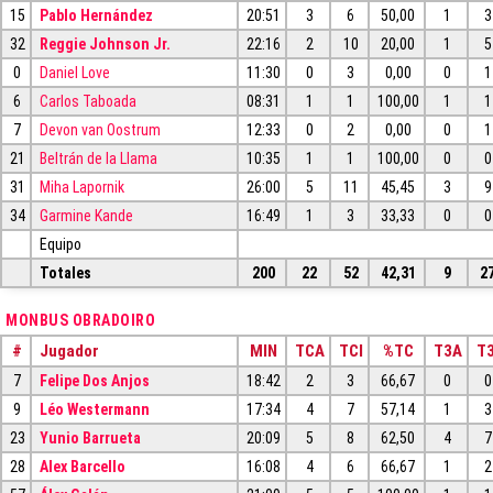
15
Pablo Hernández
20:51
3
6
50,00
1
3
32
Reggie Johnson Jr.
22:16
2
10
20,00
1
5
0
Daniel Love
11:30
0
3
0,00
0
1
6
Carlos Taboada
08:31
1
1
100,00
1
1
7
Devon van Oostrum
12:33
0
2
0,00
0
1
21
Beltrán de la Llama
10:35
1
1
100,00
0
0
31
Miha Lapornik
26:00
5
11
45,45
3
9
34
Garmine Kande
16:49
1
3
33,33
0
0
Equipo
Totales
200
22
52
42,31
9
2
MONBUS OBRADOIRO
#
Jugador
MIN
TCA
TCI
%TC
T3A
T3
7
Felipe Dos Anjos
18:42
2
3
66,67
0
0
9
Léo Westermann
17:34
4
7
57,14
1
3
23
Yunio Barrueta
20:09
5
8
62,50
4
7
28
Alex Barcello
16:08
4
6
66,67
1
2