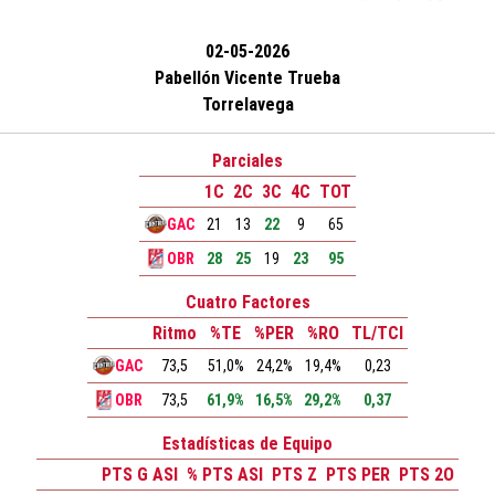
02-05-2026
Pabellón Vicente Trueba
Torrelavega
Parciales
1C
2C
3C
4C
TOT
GAC
21
13
22
9
65
OBR
28
25
19
23
95
Cuatro Factores
Ritmo
%TE
%PER
%RO
TL/TCI
GAC
73,5
51,0%
24,2%
19,4%
0,23
OBR
73,5
61,9%
16,5%
29,2%
0,37
Estadísticas de Equipo
PTS G ASI
% PTS ASI
PTS Z
PTS PER
PTS 2O