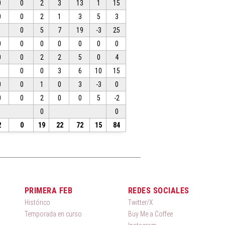
0
0
2
3
13
1
15
0
0
2
1
3
5
3
1
0
5
7
19
-3
25
0
0
0
0
0
0
0
0
0
2
2
5
0
4
1
0
0
3
6
10
15
0
0
1
0
3
-3
0
0
0
2
0
0
5
-2
0
0
2
0
19
22
72
15
84
PRIMERA FEB
REDES SOCIALES
Histórico
Twitter/X
Temporada en curso
Buy Me a Coffee