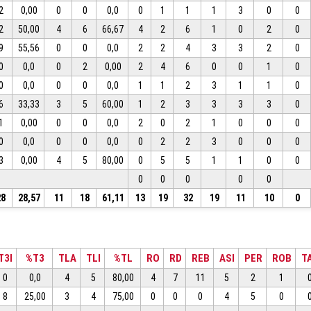
2
0,00
0
0
0,0
0
1
1
1
3
0
0
2
50,00
4
6
66,67
4
2
6
1
0
2
0
9
55,56
0
0
0,0
2
2
4
3
3
2
0
0
0,0
0
2
0,00
2
4
6
0
0
1
0
0
0,0
0
0
0,0
1
1
2
3
1
1
0
6
33,33
3
5
60,00
1
2
3
3
3
3
0
1
0,00
0
0
0,0
2
0
2
1
0
0
0
0
0,0
0
0
0,0
0
2
2
3
0
0
0
3
0,00
4
5
80,00
0
5
5
1
1
0
0
0
0
0
0
0
28
28,57
11
18
61,11
13
19
32
19
11
10
0
T3I
%T3
TLA
TLI
%TL
RO
RD
REB
ASI
PER
ROB
T
0
0,0
4
5
80,00
4
7
11
5
2
1
8
25,00
3
4
75,00
0
0
0
4
5
0