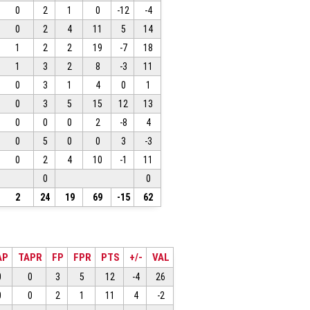
0
2
1
0
-12
-4
0
2
4
11
5
14
1
2
2
19
-7
18
1
3
2
8
-3
11
0
3
1
4
0
1
0
3
5
15
12
13
0
0
0
2
-8
4
0
5
0
0
3
-3
0
2
4
10
-1
11
0
0
2
24
19
69
-15
62
AP
TAPR
FP
FPR
PTS
+/-
VAL
0
0
3
5
12
-4
26
0
0
2
1
11
4
-2