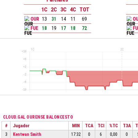
1C
2C
3C
4C
TOT
OUR
13
31
14
11
69
O
FUE
18
19
17
18
72
F
CLOUD.GAL OURENSE BALONCESTO
#
Jugador
MIN
TCA
TCI
%TC
T3A
T
3
Kentwan Smith
17:32
0
6
0,00
0