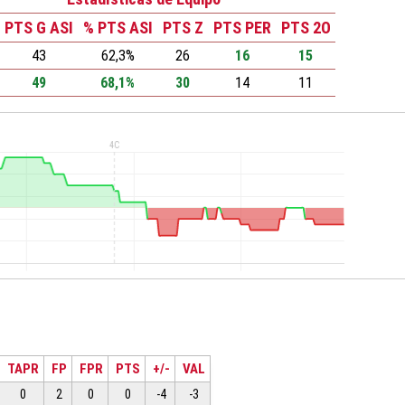
PTS G ASI
% PTS ASI
PTS Z
PTS PER
PTS 2O
43
62,3%
26
16
15
49
68,1%
30
14
11
TAPR
FP
FPR
PTS
+/-
VAL
0
2
0
0
-4
-3