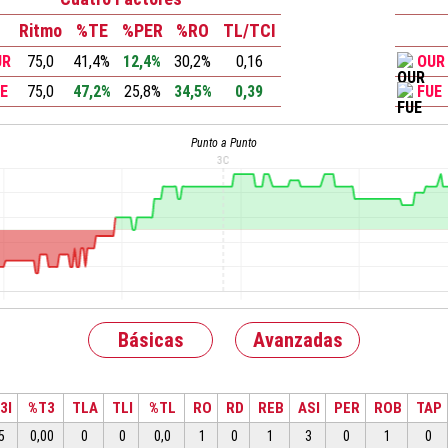
Ritmo
%TE
%PER
%RO
TL/TCI
UR
75,0
41,4%
12,4%
30,2%
0,16
OUR
UE
75,0
47,2%
25,8%
34,5%
0,39
FUE
Punto a Punto
Básicas
Avanzadas
3I
%T3
TLA
TLI
%TL
RO
RD
REB
ASI
PER
ROB
TAP
5
0,00
0
0
0,0
1
0
1
3
0
1
0