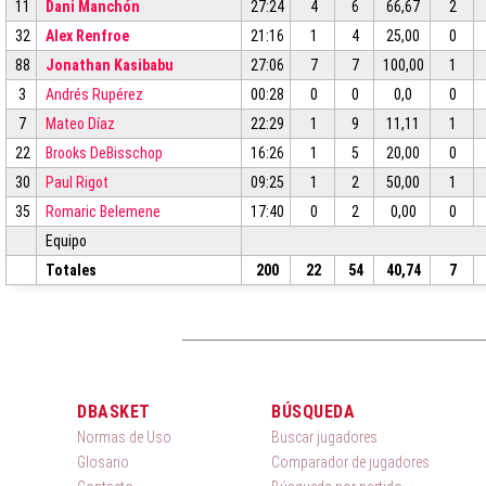
11
Dani Manchón
27:24
4
6
66,67
2
32
Alex Renfroe
21:16
1
4
25,00
0
88
Jonathan Kasibabu
27:06
7
7
100,00
1
3
Andrés Rupérez
00:28
0
0
0,0
0
7
Mateo Díaz
22:29
1
9
11,11
1
22
Brooks DeBisschop
16:26
1
5
20,00
0
30
Paul Rigot
09:25
1
2
50,00
1
35
Romaric Belemene
17:40
0
2
0,00
0
Equipo
Totales
200
22
54
40,74
7
DBASKET
BÚSQUEDA
Normas de Uso
Buscar jugadores
Glosario
Comparador de jugadores