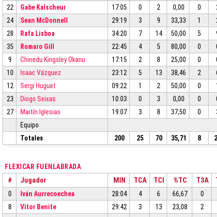
22
Gabe Kalscheur
17:05
0
2
0,00
0
24
Sean McDonnell
29:19
3
9
33,33
1
28
Rafa Lisboa
34:20
7
14
50,00
5
35
Romaro Gill
22:45
4
5
80,00
0
9
Chinedu Kingsley Okanu
17:15
2
8
25,00
0
10
Isaac Vázquez
23:12
5
13
38,46
2
12
Sergi Huguet
09:22
1
2
50,00
0
23
Diogo Seixas
10:03
0
3
0,00
0
27
Martín Iglesias
19:07
3
8
37,50
0
Equipo
Totales
200
25
70
35,71
8
FLEXICAR FUENLABRADA
#
Jugador
MIN
TCA
TCI
%TC
T3A
0
Iván Aurrecoechea
28:04
4
6
66,67
0
8
Vitor Benite
29:42
3
13
23,08
2