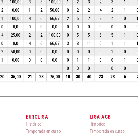
2
100,00
3
3
100,00
1
2
3
2
3
1
2
0,00
1
2
50,00
0
2
2
4
2
1
1
100,00
4
6
66,67
2
5
7
2
4
0
0
0,0
0
0
0,0
0
0
0
0
0
0
4
25,00
2
2
100,00
0
5
5
6
5
1
0
0,0
4
6
66,67
3
8
11
0
1
1
2
50,00
0
0
0,0
0
0
0
0
1
0
1
0,00
0
0
0,0
0
1
1
0
0
1
0
0
0
0
0
20
35,00
21
28
75,00
10
30
40
23
23
6
EUROLIGA
LIGA ACB
Histórico
Histórico
Temporada en curso
Temporada en curso