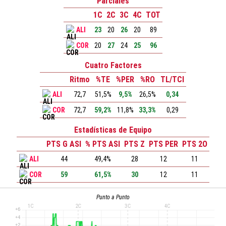
Parciales
1C
2C
3C
4C
TOT
ALI
23
20
26
20
89
COR
20
27
24
25
96
Cuatro Factores
Ritmo
%TE
%PER
%RO
TL/TCI
ALI
72,7
51,5%
9,5%
26,5%
0,34
COR
72,7
59,2%
11,8%
33,3%
0,29
Estadísticas de Equipo
PTS G ASI
% PTS ASI
PTS Z
PTS PER
PTS 2O
ALI
44
49,4%
28
12
11
COR
59
61,5%
30
12
11
Punto a Punto