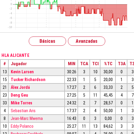
Básicas
Avanzadas
HLA ALICANTE
#
Jugador
MIN
TCA
TCI
%TC
T3A
T3
13
Kevin Larsen
30:26
3
10
30,00
0
3
15
Tucker Richardson
22:33
1
5
20,00
1
3
21
Álex Jordá
17:27
2
6
33,33
2
5
23
Deng Geu
27:25
5
11
45,45
4
7
33
Mike Torres
24:32
2
7
28,57
0
1
4
Sebastian Aris
17:37
2
4
50,00
1
3
8
Jean-Marc Mwema
16:43
0
3
0,00
0
3
10
Eddy Polanco
25:27
11
13
84,62
3
3
12
Boubacar Coulibaly
09:07
1
4
25,00
0
0