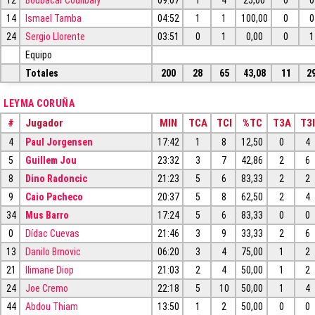
14
Ismael Tamba
04:52
1
1
100,00
0
0
24
Sergio Llorente
03:51
0
1
0,00
0
1
Equipo
Totales
200
28
65
43,08
11
2
LEYMA CORUÑA
#
Jugador
MIN
TCA
TCI
%TC
T3A
T3I
4
Paul Jorgensen
17:42
1
8
12,50
0
4
5
Guillem Jou
23:32
3
7
42,86
2
6
8
Dino Radoncic
21:23
5
6
83,33
2
2
9
Caio Pacheco
20:37
5
8
62,50
2
4
34
Mus Barro
17:24
5
6
83,33
0
0
0
Dídac Cuevas
21:46
3
9
33,33
2
6
13
Danilo Brnovic
06:20
3
4
75,00
1
2
21
Ilimane Diop
21:03
2
4
50,00
1
2
24
Joe Cremo
22:18
5
10
50,00
1
4
44
Abdou Thiam
13:50
1
2
50,00
0
0