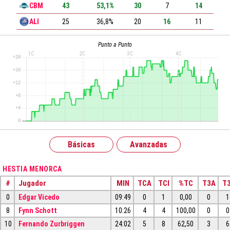
CBM
43
53,1%
30
7
14
ALI
25
36,8%
20
16
11
Punto a Punto
Básicas
Avanzadas
HESTIA MENORCA
#
Jugador
MIN
TCA
TCI
%TC
T3A
T3
0
Edgar Vicedo
09:49
0
1
0,00
0
1
8
Fynn Schott
10:26
4
4
100,00
0
0
10
Fernando Zurbriggen
24:02
5
8
62,50
3
6