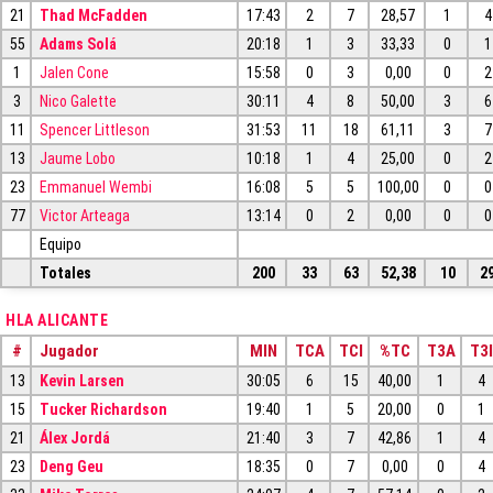
21
Thad McFadden
17:43
2
7
28,57
1
4
55
Adams Solá
20:18
1
3
33,33
0
1
1
Jalen Cone
15:58
0
3
0,00
0
2
3
Nico Galette
30:11
4
8
50,00
3
6
11
Spencer Littleson
31:53
11
18
61,11
3
7
13
Jaume Lobo
10:18
1
4
25,00
0
2
23
Emmanuel Wembi
16:08
5
5
100,00
0
0
77
Victor Arteaga
13:14
0
2
0,00
0
0
Equipo
Totales
200
33
63
52,38
10
2
HLA ALICANTE
#
Jugador
MIN
TCA
TCI
%TC
T3A
T3I
13
Kevin Larsen
30:05
6
15
40,00
1
4
15
Tucker Richardson
19:40
1
5
20,00
0
1
21
Álex Jordá
21:40
3
7
42,86
1
4
23
Deng Geu
18:35
0
7
0,00
0
4