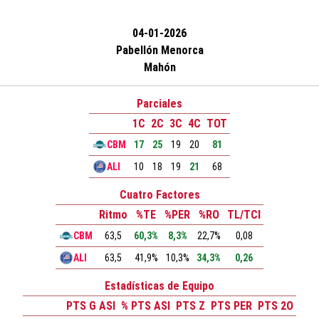
04-01-2026
Pabellón Menorca
Mahón
Parciales
1C
2C
3C
4C
TOT
CBM
17
25
19
20
81
ALI
10
18
19
21
68
Cuatro Factores
Ritmo
%TE
%PER
%RO
TL/TCI
CBM
63,5
60,3%
8,3%
22,7%
0,08
ALI
63,5
41,9%
10,3%
34,3%
0,26
Estadísticas de Equipo
PTS G ASI
% PTS ASI
PTS Z
PTS PER
PTS 2O