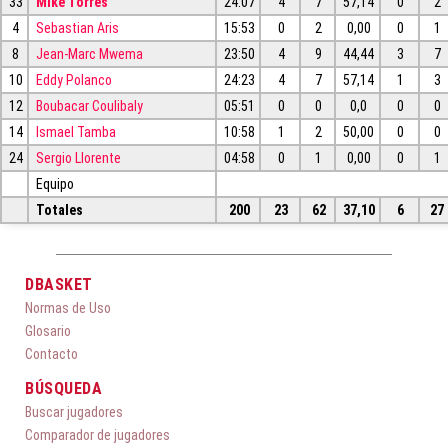
33
Mike Torres
24:07
4
7
57,14
0
2
4
Sebastian Aris
15:53
0
2
0,00
0
1
8
Jean-Marc Mwema
23:50
4
9
44,44
3
7
10
Eddy Polanco
24:23
4
7
57,14
1
3
12
Boubacar Coulibaly
05:51
0
0
0,0
0
0
14
Ismael Tamba
10:58
1
2
50,00
0
0
24
Sergio Llorente
04:58
0
1
0,00
0
1
Equipo
Totales
200
23
62
37,10
6
27
DBASKET
Normas de Uso
Glosario
Contacto
BÚSQUEDA
Buscar jugadores
Comparador de jugadores