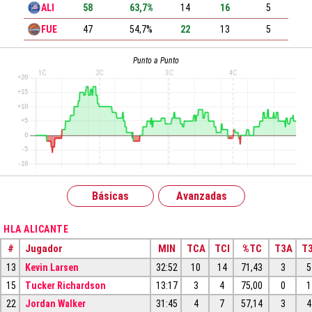
ALI
58
63,7%
14
16
5
FUE
47
54,7%
22
13
5
Punto a Punto
Básicas
Avanzadas
HLA ALICANTE
#
Jugador
MIN
TCA
TCI
%TC
T3A
T3
13
Kevin Larsen
32:52
10
14
71,43
3
5
15
Tucker Richardson
13:17
3
4
75,00
0
1
22
Jordan Walker
31:45
4
7
57,14
3
4