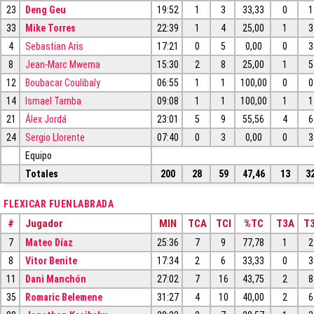
23
Deng Geu
19:52
1
3
33,33
0
1
33
Mike Torres
22:39
1
4
25,00
1
3
4
Sebastian Aris
17:21
0
5
0,00
0
3
8
Jean-Marc Mwema
15:30
2
8
25,00
1
5
12
Boubacar Coulibaly
06:55
1
1
100,00
0
0
14
Ismael Tamba
09:08
1
1
100,00
1
1
21
Álex Jordá
23:01
5
9
55,56
4
6
24
Sergio Llorente
07:40
0
3
0,00
0
3
Equipo
Totales
200
28
59
47,46
13
3
FLEXICAR FUENLABRADA
#
Jugador
MIN
TCA
TCI
%TC
T3A
T3
7
Mateo Díaz
25:36
7
9
77,78
1
2
8
Vitor Benite
17:34
2
6
33,33
0
3
11
Dani Manchón
27:02
7
16
43,75
2
8
35
Romaric Belemene
31:27
4
10
40,00
2
6