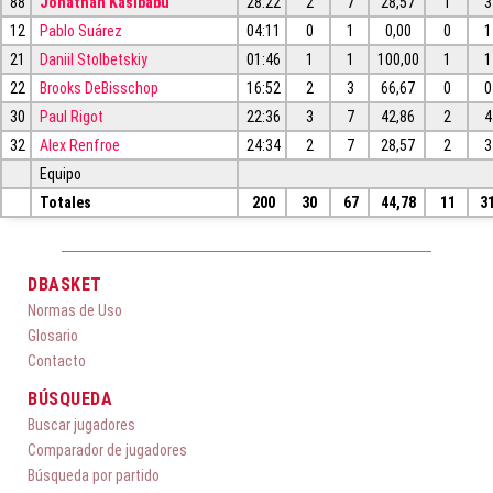
88
Jonathan Kasibabu
28:22
2
7
28,57
1
3
12
Pablo Suárez
04:11
0
1
0,00
0
1
21
Daniil Stolbetskiy
01:46
1
1
100,00
1
1
22
Brooks DeBisschop
16:52
2
3
66,67
0
0
30
Paul Rigot
22:36
3
7
42,86
2
4
32
Alex Renfroe
24:34
2
7
28,57
2
3
Equipo
Totales
200
30
67
44,78
11
3
DBASKET
Normas de Uso
Glosario
Contacto
BÚSQUEDA
Buscar jugadores
Comparador de jugadores
Búsqueda por partido