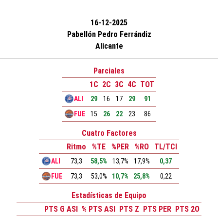
16-12-2025
Pabellón Pedro Ferrándiz
Alicante
Parciales
1C
2C
3C
4C
TOT
ALI
29
16
17
29
91
FUE
15
26
22
23
86
Cuatro Factores
Ritmo
%TE
%PER
%RO
TL/TCI
ALI
73,3
58,5%
13,7%
17,9%
0,37
FUE
73,3
53,0%
10,7%
25,8%
0,22
Estadísticas de Equipo
PTS G ASI
% PTS ASI
PTS Z
PTS PER
PTS 2O