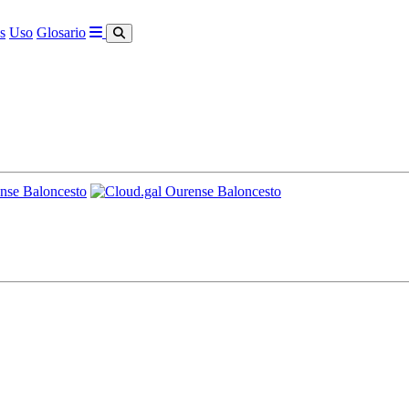
s
Uso
Glosario
nse Baloncesto