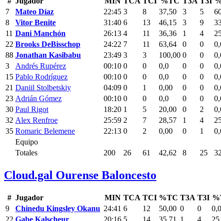
#
Jugador
MIN
TCA
TCI
%TC
T3A
T3I
%
7
Mateo Díaz
22:45
3
8
37,50
3
5
6
8
Vitor Benite
31:40
6
13
46,15
3
9
3
11
Dani Manchón
26:13
4
11
36,36
1
4
2
22
Brooks DeBisschop
24:22
7
11
63,64
0
0
0,
88
Jonathan Kasibabu
23:49
3
3
100,00
0
0
0,
3
Andrés Rupérez
00:10
0
0
0,0
0
0
0,
15
Pablo Rodríguez
00:10
0
0
0,0
0
0
0,
21
Daniil Stolbetskiy
04:09
0
1
0,00
0
0
0,
23
Adrián Gómez
00:10
0
0
0,0
0
0
0,
30
Paul Rigot
18:20
1
5
20,00
0
2
0,
32
Alex Renfroe
25:59
2
7
28,57
1
4
2
35
Romaric Belemene
22:13
0
2
0,00
0
1
0,
Equipo
Totales
200
26
61
42,62
8
25
3
Cloud.gal Ourense Baloncesto
#
Jugador
MIN
TCA
TCI
%TC
T3A
T3I
%
9
Chinedu Kingsley Okanu
24:41
6
12
50,00
0
0
0,
22
Gabe Kalscheur
20:16
5
14
35,71
1
4
25