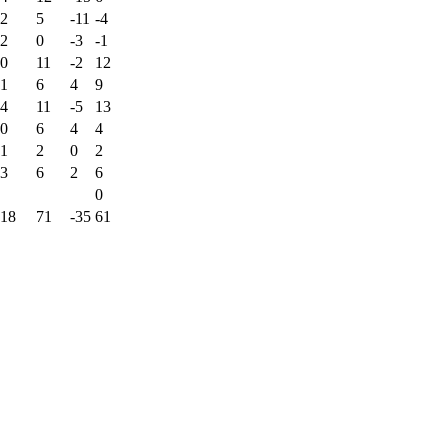
2
5
-11
-4
2
0
-3
-1
0
11
-2
12
1
6
4
9
4
11
-5
13
0
6
4
4
1
2
0
2
3
6
2
6
0
18
71
-35
61