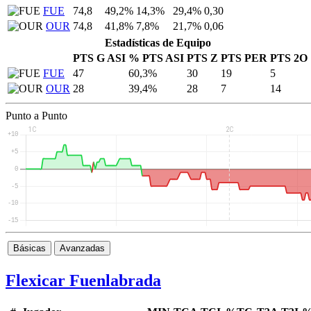
FUE
74,8
49,2%
14,3%
29,4%
0,30
OUR
74,8
41,8%
7,8%
21,7%
0,06
Estadísticas de Equipo
PTS G ASI
% PTS ASI
PTS Z
PTS PER
PTS 2O
FUE
47
60,3%
30
19
5
OUR
28
39,4%
28
7
14
Punto a Punto
Básicas
Avanzadas
Flexicar Fuenlabrada