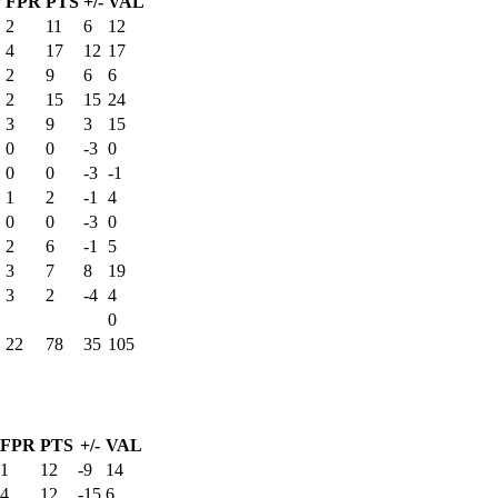
P
FPR
PTS
+/-
VAL
2
11
6
12
4
17
12
17
2
9
6
6
2
15
15
24
3
9
3
15
0
0
-3
0
0
0
-3
-1
1
2
-1
4
0
0
-3
0
2
6
-1
5
3
7
8
19
3
2
-4
4
0
22
78
35
105
FPR
PTS
+/-
VAL
1
12
-9
14
4
12
-15
6