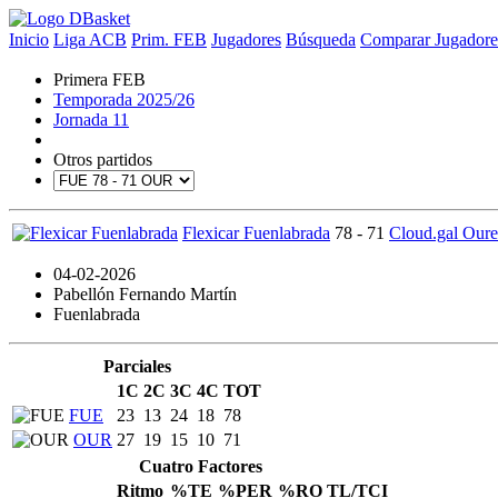
Inicio
Liga ACB
Prim. FEB
Jugadores
Búsqueda
Comparar Jugadore
Primera FEB
Temporada 2025/26
Jornada 11
Otros partidos
Flexicar Fuenlabrada
78 - 71
Cloud.gal Oure
04-02-2026
Pabellón Fernando Martín
Fuenlabrada
Parciales
1C
2C
3C
4C
TOT
FUE
23
13
24
18
78
OUR
27
19
15
10
71
Cuatro Factores
Ritmo
%TE
%PER
%RO
TL/TCI