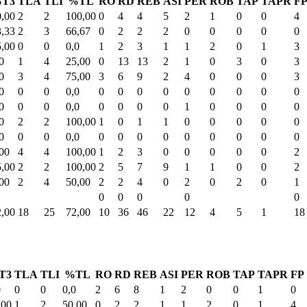
T3
TLA
TLI
%TL
RO
RD
REB
ASI
PER
ROB
TAP
TAPR
F
0,00
2
2
100,00
0
4
4
5
2
1
0
0
4
3,33
2
3
66,67
0
2
2
2
0
0
0
0
0
5,00
0
0
0,0
1
2
3
1
1
2
0
1
3
0
1
4
25,00
0
13
13
2
1
0
3
0
3
0
3
4
75,00
3
6
9
2
4
0
0
0
3
0
0
0
0,0
0
0
0
0
0
0
0
0
0
0
0
0
0,0
0
0
0
0
1
0
0
0
0
0
2
2
100,00
1
0
1
1
0
0
0
0
0
0
0
0
0,0
0
0
0
0
0
0
0
0
0
00
4
4
100,00
1
2
3
0
0
0
0
0
2
5,00
2
2
100,00
2
5
7
9
1
1
0
0
2
00
2
4
50,00
2
2
4
0
2
0
2
0
1
0
0
0
0
0
2,00
18
25
72,00
10
36
46
22
12
4
5
1
18
T3
TLA
TLI
%TL
RO
RD
REB
ASI
PER
ROB
TAP
TAPR
FP
0
0
0
0,0
2
6
8
1
2
0
0
1
0
,00
1
2
50,00
0
2
2
1
1
2
0
1
4