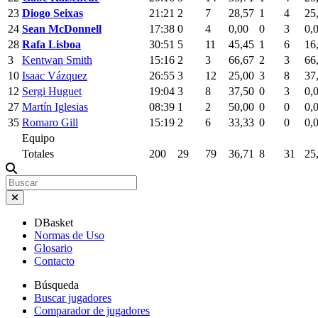
23
Diogo Seixas
21:21
2
7
28,57
1
4
25
24
Sean McDonnell
17:38
0
4
0,00
0
3
0,
28
Rafa Lisboa
30:51
5
11
45,45
1
6
16
3
Kentwan Smith
15:16
2
3
66,67
2
3
66
10
Isaac Vázquez
26:55
3
12
25,00
3
8
37
12
Sergi Huguet
19:04
3
8
37,50
0
3
0,
27
Martín Iglesias
08:39
1
2
50,00
0
0
0,
35
Romaro Gill
15:19
2
6
33,33
0
0
0,
Equipo
Totales
200
29
79
36,71
8
31
25
DBasket
Normas de Uso
Glosario
Contacto
Búsqueda
Buscar jugadores
Comparador de jugadores