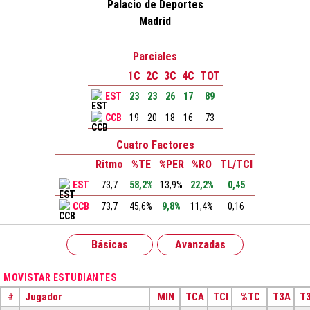
Palacio de Deportes
Madrid
Parciales
1C
2C
3C
4C
TOT
EST
23
23
26
17
89
CCB
19
20
18
16
73
Cuatro Factores
Ritmo
%TE
%PER
%RO
TL/TCI
EST
73,7
58,2%
13,9%
22,2%
0,45
CCB
73,7
45,6%
9,8%
11,4%
0,16
Básicas
Avanzadas
MOVISTAR ESTUDIANTES
#
Jugador
MIN
TCA
TCI
%TC
T3A
T3