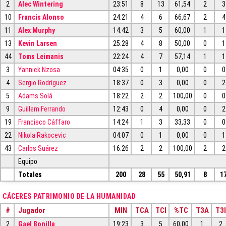
2
Alec Wintering
23:51
8
13
61,54
2
3
10
Francis Alonso
24:21
4
6
66,67
2
4
11
Alex Murphy
14:42
3
5
60,00
1
1
13
Kevin Larsen
25:28
4
8
50,00
0
1
44
Toms Leimanis
22:24
4
7
57,14
1
1
3
Yannick Nzosa
04:35
0
1
0,00
0
0
4
Sergio Rodríguez
18:37
0
3
0,00
0
2
5
Adams Solá
18:22
2
2
100,00
0
0
9
Guillem Ferrando
12:43
0
4
0,00
0
2
19
Francisco Cáffaro
14:24
1
3
33,33
0
0
22
Nikola Rakocevic
04:07
0
1
0,00
0
1
43
Carlos Suárez
16:26
2
2
100,00
2
2
Equipo
Totales
200
28
55
50,91
8
1
CÁCERES PATRIMONIO DE LA HUMANIDAD
#
Jugador
MIN
TCA
TCI
%TC
T3A
T3I
2
Gael Bonilla
19:23
3
5
60,00
1
2