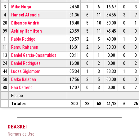
3
Mike Nuga
24:58
1
6
16,67
0
3
4
Hansel Atencia
31:36
6
11
54,55
3
7
20
Dikembe André
18:40
5
10
50,00
0
1
99
Ashley Hamilton
23:59
5
11
45,45
0
0
1
Pablo Rodrigo
09:57
2
5
40,00
1
3
11
Remu Raitanen
16:01
2
6
33,33
0
3
13
Daniel García-Casarrubios
03:11
0
1
0,00
0
0
24
Daniel Rodríguez
16:38
0
2
0,00
0
2
44
Lucas Sigismonti
05:34
1
3
33,33
1
3
50
Darko Balaban
17:56
3
5
60,00
0
0
88
Pau Carreño
12:07
0
3
0,00
0
2
Equipo
Totales
200
28
68
41,18
6
26
DBASKET
Normas de Uso