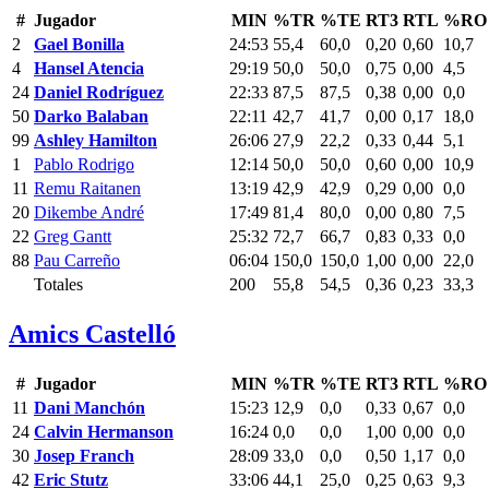
#
Jugador
MIN
%TR
%TE
RT3
RTL
%RO
2
Gael Bonilla
24:53
55,4
60,0
0,20
0,60
10,7
4
Hansel Atencia
29:19
50,0
50,0
0,75
0,00
4,5
24
Daniel Rodríguez
22:33
87,5
87,5
0,38
0,00
0,0
50
Darko Balaban
22:11
42,7
41,7
0,00
0,17
18,0
99
Ashley Hamilton
26:06
27,9
22,2
0,33
0,44
5,1
1
Pablo Rodrigo
12:14
50,0
50,0
0,60
0,00
10,9
11
Remu Raitanen
13:19
42,9
42,9
0,29
0,00
0,0
20
Dikembe André
17:49
81,4
80,0
0,00
0,80
7,5
22
Greg Gantt
25:32
72,7
66,7
0,83
0,33
0,0
88
Pau Carreño
06:04
150,0
150,0
1,00
0,00
22,0
Totales
200
55,8
54,5
0,36
0,23
33,3
Amics Castelló
#
Jugador
MIN
%TR
%TE
RT3
RTL
%RO
11
Dani Manchón
15:23
12,9
0,0
0,33
0,67
0,0
24
Calvin Hermanson
16:24
0,0
0,0
1,00
0,00
0,0
30
Josep Franch
28:09
33,0
0,0
0,50
1,17
0,0
42
Eric Stutz
33:06
44,1
25,0
0,25
0,63
9,3