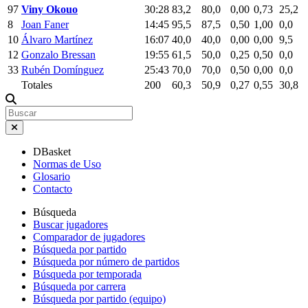
97
Viny Okouo
30:28
83,2
80,0
0,00
0,73
25,2
8
Joan Faner
14:45
95,5
87,5
0,50
1,00
0,0
10
Álvaro Martínez
16:07
40,0
40,0
0,00
0,00
9,5
12
Gonzalo Bressan
19:55
61,5
50,0
0,25
0,50
0,0
33
Rubén Domínguez
25:43
70,0
70,0
0,50
0,00
0,0
Totales
200
60,3
50,9
0,27
0,55
30,8
DBasket
Normas de Uso
Glosario
Contacto
Búsqueda
Buscar jugadores
Comparador de jugadores
Búsqueda por partido
Búsqueda por número de partidos
Búsqueda por temporada
Búsqueda por carrera
Búsqueda por partido (equipo)