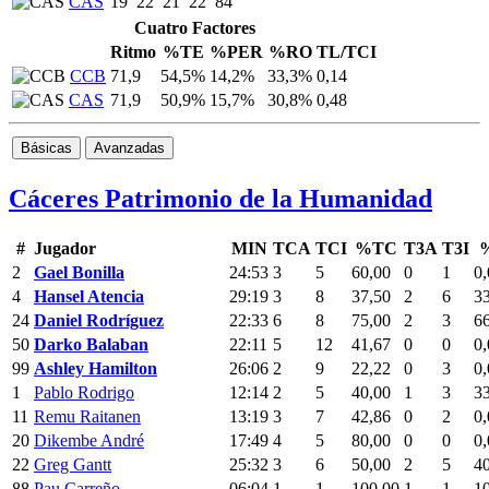
CAS
19
22
21
22
84
Cuatro Factores
Ritmo
%TE
%PER
%RO
TL/TCI
CCB
71,9
54,5%
14,2%
33,3%
0,14
CAS
71,9
50,9%
15,7%
30,8%
0,48
Básicas
Avanzadas
Cáceres Patrimonio de la Humanidad
#
Jugador
MIN
TCA
TCI
%TC
T3A
T3I
2
Gael Bonilla
24:53
3
5
60,00
0
1
0,
4
Hansel Atencia
29:19
3
8
37,50
2
6
3
24
Daniel Rodríguez
22:33
6
8
75,00
2
3
6
50
Darko Balaban
22:11
5
12
41,67
0
0
0,
99
Ashley Hamilton
26:06
2
9
22,22
0
3
0,
1
Pablo Rodrigo
12:14
2
5
40,00
1
3
3
11
Remu Raitanen
13:19
3
7
42,86
0
2
0,
20
Dikembe André
17:49
4
5
80,00
0
0
0,
22
Greg Gantt
25:32
3
6
50,00
2
5
4
88
Pau Carreño
06:04
1
1
100,00
1
1
1