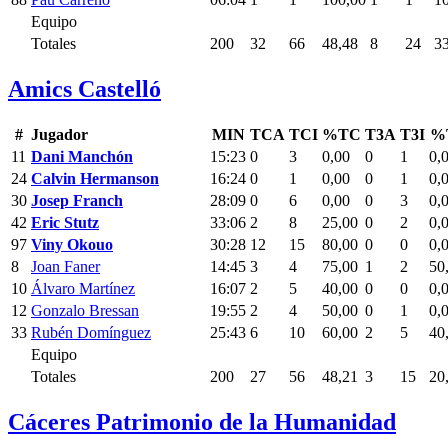
Equipo
Totales
200
32
66
48,48
8
24
3
Amics Castelló
#
Jugador
MIN
TCA
TCI
%TC
T3A
T3I
%
11
Dani Manchón
15:23
0
3
0,00
0
1
0,
24
Calvin Hermanson
16:24
0
1
0,00
0
1
0,
30
Josep Franch
28:09
0
6
0,00
0
3
0,
42
Eric Stutz
33:06
2
8
25,00
0
2
0,
97
Viny Okouo
30:28
12
15
80,00
0
0
0,
8
Joan Faner
14:45
3
4
75,00
1
2
50
10
Álvaro Martínez
16:07
2
5
40,00
0
0
0,
12
Gonzalo Bressan
19:55
2
4
50,00
0
1
0,
33
Rubén Domínguez
25:43
6
10
60,00
2
5
40
Equipo
Totales
200
27
56
48,21
3
15
20
Cáceres Patrimonio de la Humanidad