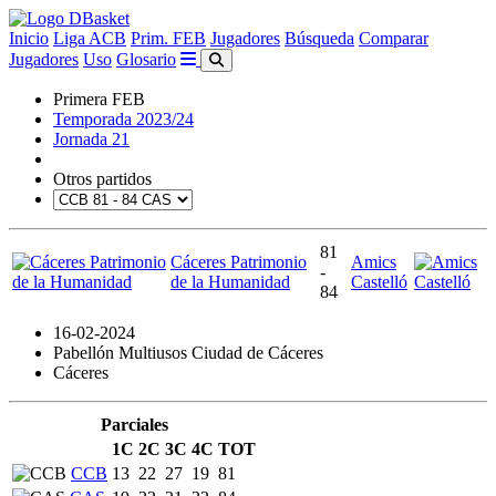
Inicio
Liga ACB
Prim. FEB
Jugadores
Búsqueda
Comparar
Jugadores
Uso
Glosario
Primera FEB
Temporada 2023/24
Jornada 21
Otros partidos
81
Cáceres Patrimonio
Amics
-
de la Humanidad
Castelló
84
16-02-2024
Pabellón Multiusos Ciudad de Cáceres
Cáceres
Parciales
1C
2C
3C
4C
TOT
CCB
13
22
27
19
81