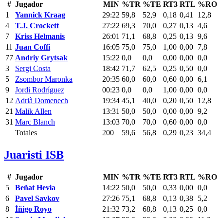
#
Jugador
MIN
%TR
%TE
RT3
RTL
%RO
1
Yannick Kraag
29:22
59,8
52,9
0,18
0,41
12,8
4
T.J. Crockett
27:22
69,3
70,0
0,27
0,13
4,6
7
Kriss Helmanis
26:01
71,1
68,8
0,25
0,13
9,6
11
Juan Coffi
16:05
75,0
75,0
1,00
0,00
7,8
77
Andriy Grytsak
15:22
0,0
0,0
0,00
0,00
0,0
3
Sergi Costa
18:42
71,7
62,5
0,25
0,50
0,0
5
Zsombor Maronka
20:35
60,0
60,0
0,60
0,00
6,1
9
Jordi Rodríguez
00:23
0,0
0,0
1,00
0,00
0,0
12
Adrià Domenech
19:34
45,1
40,0
0,20
0,50
12,8
21
Malik Allen
13:31
50,0
50,0
0,00
0,00
9,2
31
Marc Blanch
13:03
70,0
70,0
0,60
0,00
0,0
Totales
200
59,6
56,8
0,29
0,23
34,4
Juaristi ISB
#
Jugador
MIN
%TR
%TE
RT3
RTL
%RO
5
Beñat Hevia
14:22
50,0
50,0
0,33
0,00
0,0
6
Pavel Savkov
27:26
75,1
68,8
0,13
0,38
5,2
8
Íñigo Royo
21:32
73,2
68,8
0,13
0,25
0,0