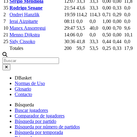
13
Sergio Mendiola
12:07
33,3
33,3
0,00
0,00
11,8
35
Rodrigo Seoane
21:54
43,6
33,3
0,00
0,33
0,0
2
Ondrej Hanzlik
19:59
114,2
114,3
0,71
0,29
0,0
7
Ierai Aizpitarte
08:11
0,0
0,0
1,00
0,00
0,0
10
Manex Ansorregui
29:47
53,5
40,0
0,00
0,70
9,6
21
Menno Dijkstra
14:06
0,0
0,0
0,50
0,00
10,1
25
Sidy Cissoko
30:36
41,8
33,3
0,44
0,44
0,0
Totales
200
59,7
53,5
0,25
0,33
17,9
DBasket
Normas de Uso
Glosario
Contacto
Búsqueda
Buscar jugadores
Comparador de jugadores
Búsqueda por partido
Búsqueda por número de partidos
Búsqueda por temporada