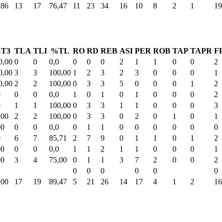
,86
13
17
76,47
11
23
34
16
10
8
2
1
19
T3
TLA
TLI
%TL
RO
RD
REB
ASI
PER
ROB
TAP
TAPR
F
0,00
0
0
0,0
0
0
0
2
1
1
0
0
2
0,00
3
3
100,00
1
2
3
2
3
0
0
0
1
0,00
2
2
100,00
0
3
3
5
0
0
0
1
2
0
0
0
0,0
1
0
1
0
1
0
0
0
2
0
1
1
100,00
0
3
3
1
1
0
0
0
3
,00
2
2
100,00
0
3
3
0
2
0
1
0
1
00
0
0
0,0
0
1
1
0
0
0
0
0
0
0
6
7
85,71
2
7
9
0
1
1
0
1
2
00
0
0
0,0
1
1
2
1
1
0
0
0
1
00
3
4
75,00
0
1
1
3
7
2
0
0
2
0
0
0
0
0
0
,00
17
19
89,47
5
21
26
14
17
4
1
2
16