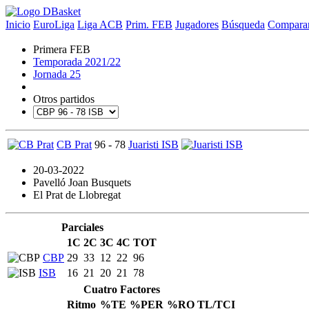
Inicio
EuroLiga
Liga ACB
Prim. FEB
Jugadores
Búsqueda
Comparar
Primera FEB
Temporada 2021/22
Jornada 25
Otros partidos
CB Prat
96 - 78
Juaristi ISB
20-03-2022
Pavelló Joan Busquets
El Prat de Llobregat
Parciales
1C
2C
3C
4C
TOT
CBP
29
33
12
22
96
ISB
16
21
20
21
78
Cuatro Factores
Ritmo
%TE
%PER
%RO
TL/TCI