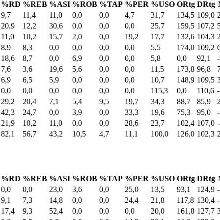
%RD
%REB
%ASI
%ROB
%TAP
%PER
%USO
ORtg
DRtg
9,7
11,4
11,0
0,0
0,0
4,7
31,7
134,5
109,0
20,9
12,2
30,6
0,0
0,0
0,0
25,7
159,5
107,2
11,0
10,2
15,7
2,0
0,0
19,2
17,7
132,6
104,3
8,9
8,3
0,0
0,0
0,0
0,0
5,5
174,0
109,2
18,6
8,7
0,0
6,9
0,0
0,0
5,8
0,0
92,1
7,6
3,6
19,6
5,6
0,0
0,0
11,5
173,8
96,8
6,9
6,5
5,9
0,0
0,0
0,0
10,7
148,9
109,5
0,0
0,0
0,0
0,0
0,0
0,0
115,3
0,0
110,6
29,2
20,4
7,1
5,4
9,5
19,7
34,3
88,7
85,9
42,3
24,7
0,0
3,9
0,0
33,3
19,6
75,3
95,0
21,9
10,2
11,0
0,0
0,0
28,6
23,7
102,4
107,0
82,1
56,7
43,2
10,5
4,7
11,1
100,0
126,0
102,3
%RD
%REB
%ASI
%ROB
%TAP
%PER
%USO
ORtg
DRtg
0,0
0,0
23,0
3,6
0,0
25,0
13,5
93,1
124,9
9,1
7,3
14,8
0,0
0,0
24,4
21,8
117,8
130,4
17,4
9,3
52,4
0,0
0,0
0,0
20,0
161,8
127,7