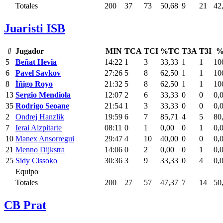
Totales
200
37
73
50,68
9
21
42
Juaristi ISB
#
Jugador
MIN
TCA
TCI
%TC
T3A
T3I
%
5
Beñat Hevia
14:22
1
3
33,33
1
1
10
6
Pavel Savkov
27:26
5
8
62,50
1
1
10
8
Íñigo Royo
21:32
5
8
62,50
1
1
10
13
Sergio Mendiola
12:07
2
6
33,33
0
0
0,
35
Rodrigo Seoane
21:54
1
3
33,33
0
0
0,
2
Ondrej Hanzlik
19:59
6
7
85,71
4
5
80
7
Ierai Aizpitarte
08:11
0
1
0,00
0
1
0,
10
Manex Ansorregui
29:47
4
10
40,00
0
0
0,
21
Menno Dijkstra
14:06
0
2
0,00
0
1
0,
25
Sidy Cissoko
30:36
3
9
33,33
0
4
0,
Equipo
Totales
200
27
57
47,37
7
14
50
CB Prat