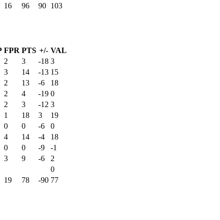
16
96
90
103
P
FPR
PTS
+/-
VAL
2
3
-18
3
3
14
-13
15
2
13
-6
18
2
4
-19
0
2
3
-12
3
1
18
3
19
0
0
-6
0
4
14
-4
18
0
0
-9
-1
3
9
-6
2
0
19
78
-90
77