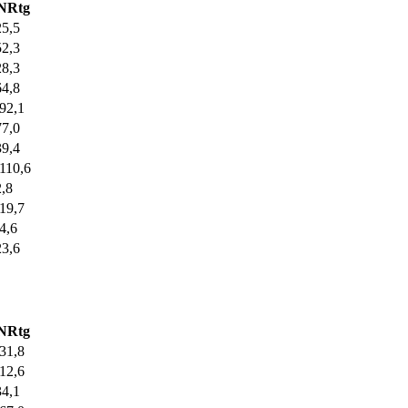
NRtg
25,5
52,3
28,3
64,8
-92,1
77,0
39,4
-110,6
2,8
-19,7
-4,6
23,6
NRtg
-31,8
-12,6
34,1