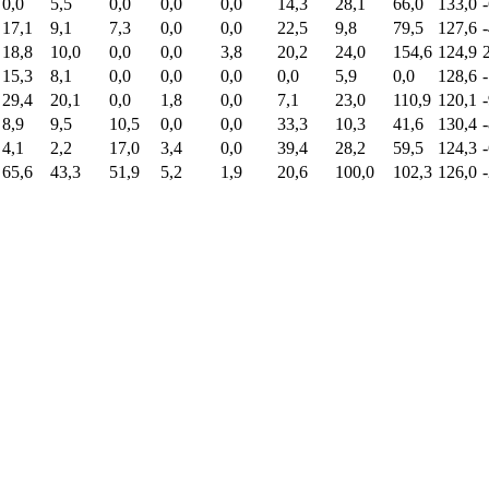
0,0
5,5
0,0
0,0
0,0
14,3
28,1
66,0
133,0
17,1
9,1
7,3
0,0
0,0
22,5
9,8
79,5
127,6
18,8
10,0
0,0
0,0
3,8
20,2
24,0
154,6
124,9
15,3
8,1
0,0
0,0
0,0
0,0
5,9
0,0
128,6
29,4
20,1
0,0
1,8
0,0
7,1
23,0
110,9
120,1
8,9
9,5
10,5
0,0
0,0
33,3
10,3
41,6
130,4
4,1
2,2
17,0
3,4
0,0
39,4
28,2
59,5
124,3
65,6
43,3
51,9
5,2
1,9
20,6
100,0
102,3
126,0