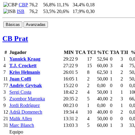
CBP
76,2
56,8%
11,1%
34,4%
0,18
ISB
76,2
53,5%
20,6%
17,9%
0,30
Básicas
Avanzadas
CB Prat
#
Jugador
MIN
TCA
TCI
%TC
T3A
T3I
%
1
Yannick Kraag
29:22
9
17
52,94
0
3
0,
4
T.J. Crockett
27:22
9
15
60,00
3
4
75
7
Kriss Helmanis
26:01
5
8
62,50
1
2
50
11
Juan Coffi
16:05
1
2
50,00
1
2
50
77
Andriy Grytsak
15:22
0
2
0,00
0
0
0,
3
Sergi Costa
18:42
2
4
50,00
1
1
10
5
Zsombor Maronka
20:35
2
5
40,00
2
3
66
9
Jordi Rodríguez
00:23
0
1
0,00
0
1
0,
12
Adrià Domenech
19:34
4
10
40,00
0
2
0,
21
Malik Allen
13:31
2
4
50,00
0
0
0,
31
Marc Blanch
13:03
3
5
60,00
1
3
33
Equipo