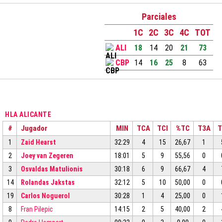
Parciales
1C
2C
3C
4C
TOT
ALI
18
14
20
21
73
CBP
14
16
25
8
63
HLA ALICANTE
#
Jugador
MIN
TCA
TCI
%TC
T3A
T
1
Zaid Hearst
32:29
4
15
26,67
1
2
Joey van Zegeren
18:01
5
9
55,56
0
3
Osvaldas Matulionis
30:18
6
9
66,67
4
14
Rolandas Jakstas
32:12
5
10
50,00
0
19
Carlos Noguerol
30:28
1
4
25,00
0
8
Fran Pilepic
14:15
2
5
40,00
2