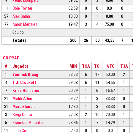
9
Pedro Llompart
09:32
0
3
0,00
0
11
Obie Trotter
02:58
0
0
0,0
0
57
Álex Galán
10:00
0
1
0,00
0
77
Aaron Menzies
19:47
3
4
75,00
0
Equipo
Totales
200
26
60
43,33
7
CB PRAT
#
Jugador
MIN
TCA
TCI
%TC
T3A
1
Yannick Kraag
23:23
6
12
50,00
2
4
T.J. Crockett
29:08
6
11
54,55
1
7
Kriss Helmanis
20:29
1
6
16,67
1
21
Malik Allen
09:27
1
3
33,33
0
31
Marc Blanch
17:30
1
3
33,33
0
3
Sergi Costa
22:08
2
10
20,00
1
5
Zsombor Maronka
23:46
1
7
14,29
1
11
Juan Coffi
07:50
0
0
0,0
0