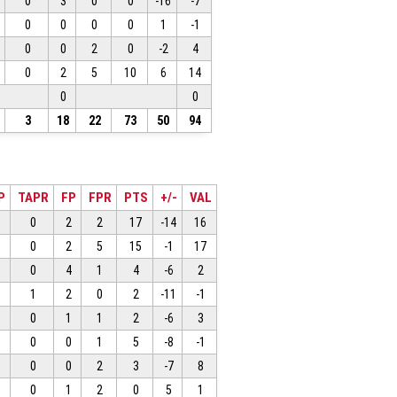
0
3
0
0
-16
-7
0
0
0
0
1
-1
0
0
2
0
-2
4
0
2
5
10
6
14
0
0
3
18
22
73
50
94
P
TAPR
FP
FPR
PTS
+/-
VAL
0
2
2
17
-14
16
0
2
5
15
-1
17
0
4
1
4
-6
2
1
2
0
2
-11
-1
0
1
1
2
-6
3
0
0
1
5
-8
-1
0
0
2
3
-7
8
0
1
2
0
5
1