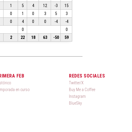
1
5
4
12
-3
15
0
1
0
3
5
3
0
4
0
0
-4
-4
0
0
2
22
18
63
-50
59
RIMERA FEB
REDES SOCIALES
stórico
Twitter/X
mporada en curso
Buy Me a Coffee
Instagram
BlueSky