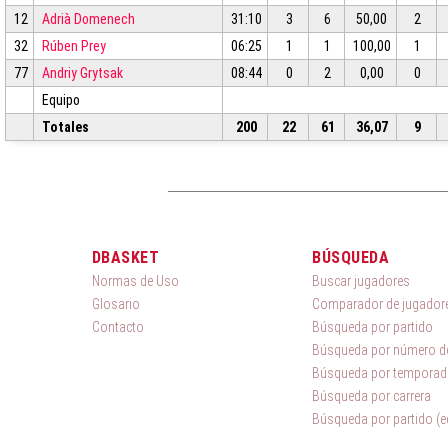
12
Adrià Domenech
31:10
3
6
50,00
2
32
Rúben Prey
06:25
1
1
100,00
1
77
Andriy Grytsak
08:44
0
2
0,00
0
Equipo
Totales
200
22
61
36,07
9
DBASKET
BÚSQUEDA
Normas de Uso
Buscar jugadores
Glosario
Comparador de jugador
Contacto
Búsqueda por partido
Búsqueda por número de
Búsqueda por temporad
Búsqueda por carrera
Búsqueda por partido (e