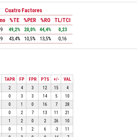
Cuatro Factores
tmo
%TE
%PER
%RO
TL/TCI
,9
49,2%
20,0%
44,4%
0,23
,9
43,4%
10,5%
13,5%
0,16
TAPR
FP
FPR
PTS
+/-
VAL
2
4
3
12
15
4
0
3
3
14
5
10
0
1
0
16
7
28
0
2
7
13
11
21
1
2
0
2
26
10
0
1
2
6
-3
11