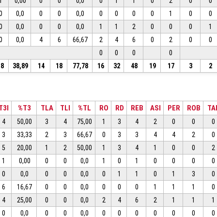
1
0,00
0
0
0,0
0
1
1
0
2
0
0
0
0,0
0
0
0,0
0
0
0
0
1
0
0
0
0,0
0
0
0,0
1
1
2
0
0
0
1
0
0,0
4
6
66,67
2
4
6
0
2
0
0
0
0
0
0
18
38,89
14
18
77,78
16
32
48
19
17
3
2
T3I
%T3
TLA
TLI
%TL
RO
RD
REB
ASI
PER
ROB
TA
4
50,00
3
4
75,00
1
3
4
2
0
0
0
3
33,33
2
3
66,67
0
3
3
4
4
2
0
5
20,00
1
2
50,00
1
3
4
1
0
0
2
1
0,00
0
0
0,0
1
0
1
0
0
0
0
0
0,0
0
0
0,0
0
1
1
0
1
3
0
6
16,67
0
0
0,0
0
0
0
1
1
1
0
4
25,00
0
0
0,0
2
4
6
2
1
1
1
0
0,0
0
0
0,0
0
0
0
0
0
0
0