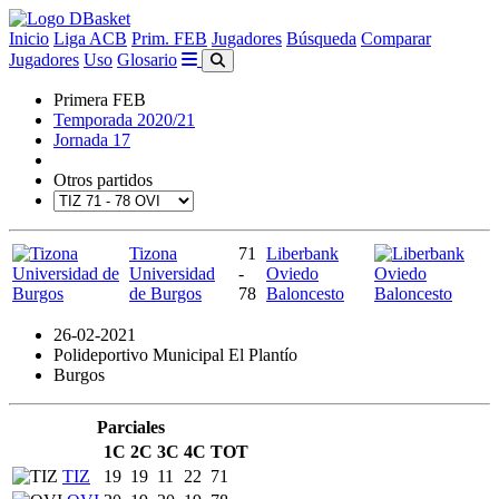
Inicio
Liga ACB
Prim. FEB
Jugadores
Búsqueda
Comparar
Jugadores
Uso
Glosario
Primera FEB
Temporada 2020/21
Jornada 17
Otros partidos
Tizona
71
Liberbank
Universidad
-
Oviedo
de Burgos
78
Baloncesto
26-02-2021
Polideportivo Municipal El Plantío
Burgos
Parciales
1C
2C
3C
4C
TOT
TIZ
19
19
11
22
71