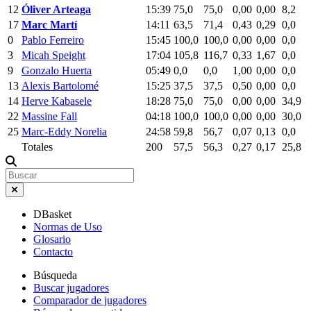
12
Óliver Arteaga
15:39
75,0
75,0
0,00
0,00
8,2
17
Marc Martí
14:11
63,5
71,4
0,43
0,29
0,0
0
Pablo Ferreiro
15:45
100,0
100,0
0,00
0,00
0,0
3
Micah Speight
17:04
105,8
116,7
0,33
1,67
0,0
9
Gonzalo Huerta
05:49
0,0
0,0
1,00
0,00
0,0
13
Alexis Bartolomé
15:25
37,5
37,5
0,50
0,00
0,0
14
Herve Kabasele
18:28
75,0
75,0
0,00
0,00
34,9
22
Massine Fall
04:18
100,0
100,0
0,00
0,00
30,0
25
Marc-Eddy Norelia
24:58
59,8
56,7
0,07
0,13
0,0
Totales
200
57,5
56,3
0,27
0,17
25,8
DBasket
Normas de Uso
Glosario
Contacto
Búsqueda
Buscar jugadores
Comparador de jugadores