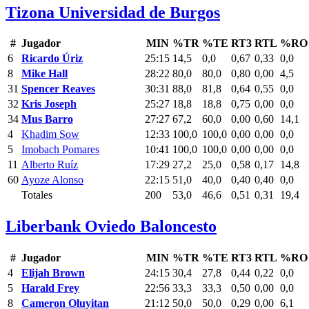
Tizona Universidad de Burgos
#
Jugador
MIN
%TR
%TE
RT3
RTL
%RO
6
Ricardo Úriz
25:15
14,5
0,0
0,67
0,33
0,0
8
Mike Hall
28:22
80,0
80,0
0,80
0,00
4,5
31
Spencer Reaves
30:31
88,0
81,8
0,64
0,55
0,0
32
Kris Joseph
25:27
18,8
18,8
0,75
0,00
0,0
34
Mus Barro
27:27
67,2
60,0
0,00
0,60
14,1
4
Khadim Sow
12:33
100,0
100,0
0,00
0,00
0,0
5
Imobach Pomares
10:41
100,0
100,0
0,00
0,00
0,0
11
Alberto Ruíz
17:29
27,2
25,0
0,58
0,17
14,8
60
Ayoze Alonso
22:15
51,0
40,0
0,40
0,40
0,0
Totales
200
53,0
46,6
0,51
0,31
19,4
Liberbank Oviedo Baloncesto
#
Jugador
MIN
%TR
%TE
RT3
RTL
%RO
4
Elijah Brown
24:15
30,4
27,8
0,44
0,22
0,0
5
Harald Frey
22:56
33,3
33,3
0,50
0,00
0,0
8
Cameron Oluyitan
21:12
50,0
50,0
0,29
0,00
6,1