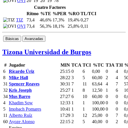
OVI
20
19
20
19
78
Cuatro Factores
Ritmo
%TE
%PER
%RO
TL/TCI
TIZ
73,4
46,6%
17,3%
19,4%
0,27
OVI
73,4
56,3%
18,1%
25,8%
0,11
Básicas
Avanzadas
Tizona Universidad de Burgos
#
Jugador
MIN
TCA
TCI
%TC
T3A
T3I
%
6
Ricardo Úriz
25:15
0
6
0,00
0
4
0,
8
Mike Hall
28:22
3
5
60,00
2
4
5
31
Spencer Reaves
30:31
7
11
63,64
4
7
5
32
Kris Joseph
25:27
1
8
12,50
1
6
1
34
Mus Barro
27:27
6
10
60,00
0
0
0,
4
Khadim Sow
12:33
1
1
100,00
0
0
0,
5
Imobach Pomares
10:41
1
1
100,00
0
0
0,
11
Alberto Ruíz
17:29
3
12
25,00
0
7
0,
60
Ayoze Alonso
22:15
2
5
40,00
0
2
0,
Equipo