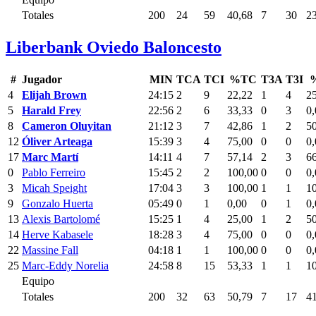
Totales
200
24
59
40,68
7
30
2
Liberbank Oviedo Baloncesto
#
Jugador
MIN
TCA
TCI
%TC
T3A
T3I
4
Elijah Brown
24:15
2
9
22,22
1
4
2
5
Harald Frey
22:56
2
6
33,33
0
3
0,
8
Cameron Oluyitan
21:12
3
7
42,86
1
2
5
12
Óliver Arteaga
15:39
3
4
75,00
0
0
0,
17
Marc Martí
14:11
4
7
57,14
2
3
6
0
Pablo Ferreiro
15:45
2
2
100,00
0
0
0,
3
Micah Speight
17:04
3
3
100,00
1
1
1
9
Gonzalo Huerta
05:49
0
1
0,00
0
1
0,
13
Alexis Bartolomé
15:25
1
4
25,00
1
2
5
14
Herve Kabasele
18:28
3
4
75,00
0
0
0,
22
Massine Fall
04:18
1
1
100,00
0
0
0,
25
Marc-Eddy Norelia
24:58
8
15
53,33
1
1
1
Equipo
Totales
200
32
63
50,79
7
17
4