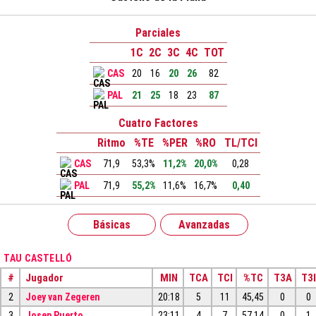
Parciales
1C
2C
3C
4C
TOT
CAS
20
16
20
26
82
PAL
21
25
18
23
87
Cuatro Factores
Ritmo
%TE
%PER
%RO
TL/TCI
CAS
71,9
53,3%
11,2%
20,0%
0,28
PAL
71,9
55,2%
11,6%
16,7%
0,40
Básicas
Avanzadas
TAU CASTELLÓ
#
Jugador
MIN
TCA
TCI
%TC
T3A
T3I
2
Joey van Zegeren
20:18
5
11
45,45
0
0
3
Josep Puerto
23:11
4
7
57,14
0
1