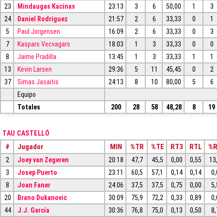
23
Mindaugas Kacinas
23:13
3
6
50,00
1
3
24
Daniel Rodríguez
21:57
2
6
33,33
0
1
5
Paul Jorgensen
16:09
2
6
33,33
0
3
7
Kaspars Vecvagars
18:03
1
3
33,33
0
0
8
Jaime Pradilla
13:45
1
3
33,33
1
1
13
Kevin Larsen
29:36
5
11
45,45
0
2
37
Simas Jasaitis
24:13
8
10
80,00
5
6
Equipo
Totales
200
28
58
48,28
8
19
TAU CASTELLÓ
#
Jugador
MIN
%TR
%TE
RT3
RTL
%
2
Joey van Zegeren
20:18
47,7
45,5
0,00
0,55
13
3
Josep Puerto
23:11
60,5
57,1
0,14
0,14
0,
8
Joan Faner
24:06
37,5
37,5
0,75
0,00
5,
20
Brano Dukanovic
30:09
75,9
72,2
0,33
0,89
0,
44
J.J. García
30:36
76,8
75,0
0,13
0,50
8,