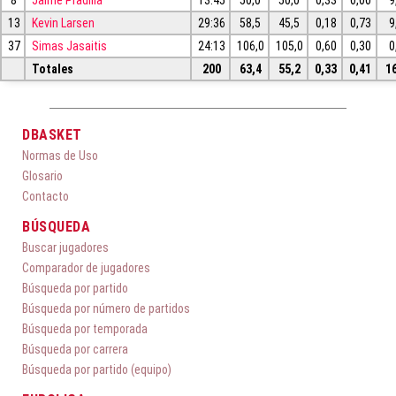
8
Jaime Pradilla
13:45
50,0
50,0
0,33
0,00
9
13
Kevin Larsen
29:36
58,5
45,5
0,18
0,73
9
37
Simas Jasaitis
24:13
106,0
105,0
0,60
0,30
0
Totales
200
63,4
55,2
0,33
0,41
1
DBASKET
Normas de Uso
Glosario
Contacto
BÚSQUEDA
Buscar jugadores
Comparador de jugadores
Búsqueda por partido
Búsqueda por número de partidos
Búsqueda por temporada
Búsqueda por carrera
Búsqueda por partido (equipo)