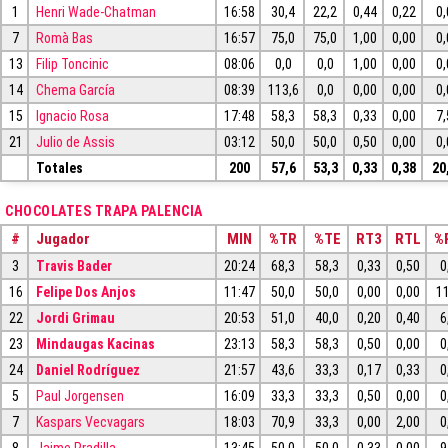
1
Henri Wade-Chatman
16:58
30,4
22,2
0,44
0,22
0,
7
Romà Bas
16:57
75,0
75,0
1,00
0,00
0,
13
Filip Toncinic
08:06
0,0
0,0
1,00
0,00
0,
14
Chema García
08:39
113,6
0,0
0,00
0,00
0,
15
Ignacio Rosa
17:48
58,3
58,3
0,33
0,00
7,
21
Julio de Assis
03:12
50,0
50,0
0,50
0,00
0,
Totales
200
57,6
53,3
0,33
0,38
20
CHOCOLATES TRAPA PALENCIA
#
Jugador
MIN
%TR
%TE
RT3
RTL
%
3
Travis Bader
20:24
68,3
58,3
0,33
0,50
0
16
Felipe Dos Anjos
11:47
50,0
50,0
0,00
0,00
1
22
Jordi Grimau
20:53
51,0
40,0
0,20
0,40
6
23
Mindaugas Kacinas
23:13
58,3
58,3
0,50
0,00
0
24
Daniel Rodríguez
21:57
43,6
33,3
0,17
0,33
0
5
Paul Jorgensen
16:09
33,3
33,3
0,50
0,00
0
7
Kaspars Vecvagars
18:03
70,9
33,3
0,00
2,00
0