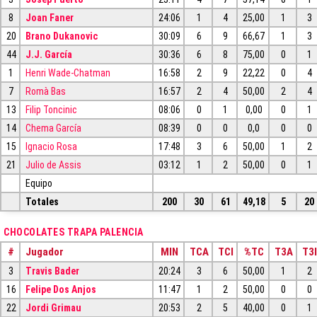
8
Joan Faner
24:06
1
4
25,00
1
3
20
Brano Dukanovic
30:09
6
9
66,67
1
3
44
J.J. García
30:36
6
8
75,00
0
1
1
Henri Wade-Chatman
16:58
2
9
22,22
0
4
7
Romà Bas
16:57
2
4
50,00
2
4
13
Filip Toncinic
08:06
0
1
0,00
0
1
14
Chema García
08:39
0
0
0,0
0
0
15
Ignacio Rosa
17:48
3
6
50,00
1
2
21
Julio de Assis
03:12
1
2
50,00
0
1
Equipo
Totales
200
30
61
49,18
5
20
CHOCOLATES TRAPA PALENCIA
#
Jugador
MIN
TCA
TCI
%TC
T3A
T3I
3
Travis Bader
20:24
3
6
50,00
1
2
16
Felipe Dos Anjos
11:47
1
2
50,00
0
0
22
Jordi Grimau
20:53
2
5
40,00
0
1