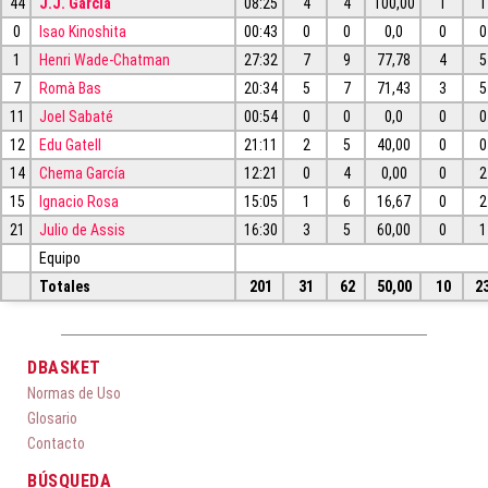
44
J.J. García
08:25
4
4
100,00
1
1
0
Isao Kinoshita
00:43
0
0
0,0
0
0
1
Henri Wade-Chatman
27:32
7
9
77,78
4
5
7
Romà Bas
20:34
5
7
71,43
3
5
11
Joel Sabaté
00:54
0
0
0,0
0
0
12
Edu Gatell
21:11
2
5
40,00
0
0
14
Chema García
12:21
0
4
0,00
0
2
15
Ignacio Rosa
15:05
1
6
16,67
0
2
21
Julio de Assis
16:30
3
5
60,00
0
1
Equipo
Totales
201
31
62
50,00
10
2
DBASKET
Normas de Uso
Glosario
Contacto
BÚSQUEDA