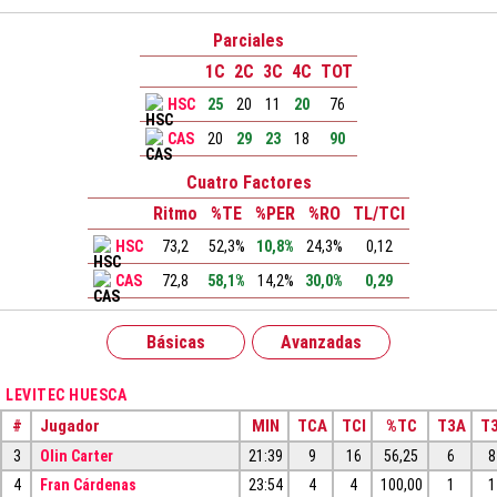
Parciales
1C
2C
3C
4C
TOT
HSC
25
20
11
20
76
CAS
20
29
23
18
90
Cuatro Factores
Ritmo
%TE
%PER
%RO
TL/TCI
HSC
73,2
52,3%
10,8%
24,3%
0,12
CAS
72,8
58,1%
14,2%
30,0%
0,29
Básicas
Avanzadas
LEVITEC HUESCA
#
Jugador
MIN
TCA
TCI
%TC
T3A
T3
3
Olin Carter
21:39
9
16
56,25
6
8
4
Fran Cárdenas
23:54
4
4
100,00
1
1