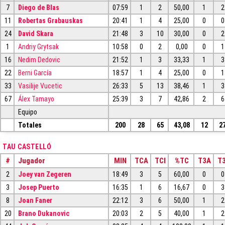
7
Diego de Blas
07:59
1
2
50,00
1
2
11
Robertas Grabauskas
20:41
1
4
25,00
0
0
24
David Skara
21:48
3
10
30,00
0
2
1
Andriy Grytsak
10:58
0
2
0,00
0
1
16
Nedim Dedovic
21:52
1
3
33,33
1
3
22
Berni García
18:57
1
4
25,00
0
1
33
Vasilije Vucetic
26:33
5
13
38,46
1
3
67
Álex Tamayo
25:39
3
7
42,86
2
6
Equipo
Totales
200
28
65
43,08
12
2
TAU CASTELLÓ
#
Jugador
MIN
TCA
TCI
%TC
T3A
T3
2
Joey van Zegeren
18:49
3
5
60,00
0
0
3
Josep Puerto
16:35
1
6
16,67
0
3
8
Joan Faner
22:12
3
6
50,00
1
2
20
Brano Dukanovic
20:03
2
5
40,00
1
2