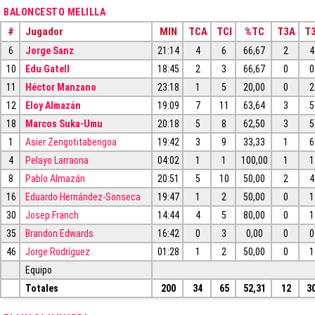
BALONCESTO MELILLA
#
Jugador
MIN
TCA
TCI
%TC
T3A
T3
6
Jorge Sanz
21:14
4
6
66,67
2
4
10
Edu Gatell
18:45
2
3
66,67
0
0
11
Héctor Manzano
23:18
1
5
20,00
0
2
12
Eloy Almazán
19:09
7
11
63,64
3
5
18
Marcos Suka-Umu
20:18
5
8
62,50
3
5
1
Asier Zengotitabengoa
19:42
3
9
33,33
1
6
4
Pelayo Larraona
04:02
1
1
100,00
1
1
8
Pablo Almazán
20:51
5
10
50,00
2
4
16
Eduardo Hernández-Sonseca
19:47
1
2
50,00
0
1
30
Josep Franch
14:44
4
5
80,00
0
1
35
Brandon Edwards
16:42
0
3
0,00
0
0
46
Jorge Rodríguez
01:28
1
2
50,00
0
1
Equipo
Totales
200
34
65
52,31
12
3