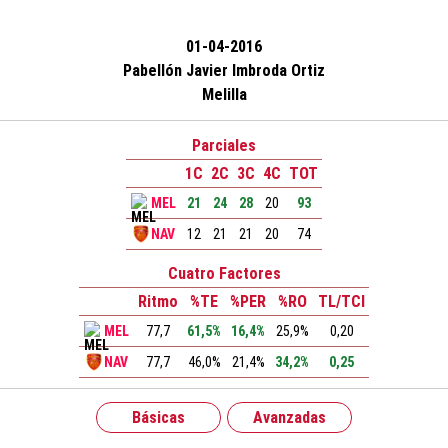
01-04-2016
Pabellón Javier Imbroda Ortiz
Melilla
Parciales
1C
2C
3C
4C
TOT
MEL
21
24
28
20
93
NAV
12
21
21
20
74
Cuatro Factores
Ritmo
%TE
%PER
%RO
TL/TCI
MEL
77,7
61,5%
16,4%
25,9%
0,20
NAV
77,7
46,0%
21,4%
34,2%
0,25
Básicas
Avanzadas