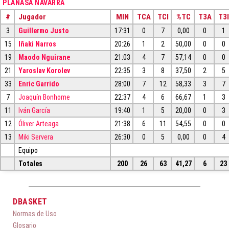
PLANASA NAVARRA
#
Jugador
MIN
TCA
TCI
%TC
T3A
T3I
3
Guillermo Justo
17:31
0
7
0,00
0
1
15
Iñaki Narros
20:26
1
2
50,00
0
0
19
Maodo Nguirane
21:03
4
7
57,14
0
0
21
Yaroslav Korolev
22:35
3
8
37,50
2
5
33
Enric Garrido
28:00
7
12
58,33
3
7
7
Joaquín Bonhome
22:37
4
6
66,67
1
3
11
Iván García
19:40
1
5
20,00
0
3
12
Óliver Arteaga
21:38
6
11
54,55
0
0
13
Miki Servera
26:30
0
5
0,00
0
4
Equipo
Totales
200
26
63
41,27
6
23
DBASKET
Normas de Uso
Glosario