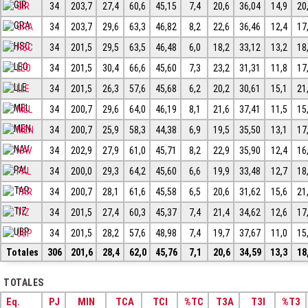
GIR
34
203,7
27,4
60,6
45,15
7,4
20,6
36,04
14,9
20
GRA
34
203,7
29,6
63,3
46,82
8,2
22,6
36,46
12,4
17
HSC
34
201,5
29,5
63,5
46,48
6,0
18,2
33,12
13,2
18
LEO
34
201,5
30,4
66,6
45,60
7,3
23,2
31,31
11,8
17
LLE
34
201,5
26,3
57,6
45,68
6,2
20,2
30,61
15,1
21
MEL
34
200,7
29,6
64,0
46,19
8,1
21,6
37,41
11,5
15
MEN
34
200,7
25,9
58,3
44,38
6,9
19,5
35,50
13,1
17
NAV
34
202,9
27,9
61,0
45,71
8,2
22,9
35,90
12,4
16
PAL
34
200,0
29,3
64,2
45,60
6,6
19,9
33,48
12,7
18
TAR
34
200,7
28,1
61,6
45,58
6,5
20,6
31,62
15,6
21
TIZ
34
201,5
27,4
60,3
45,37
7,4
21,4
34,62
12,6
17
UBP
34
201,5
28,2
57,6
48,98
7,4
19,7
37,67
11,0
15
Totales
306
201,6
28,4
62,0
45,76
7,1
20,6
34,59
13,3
18
TOTALES
Eq.
PJ
MIN
TCA
TCI
%TC
T3A
T3I
%T3