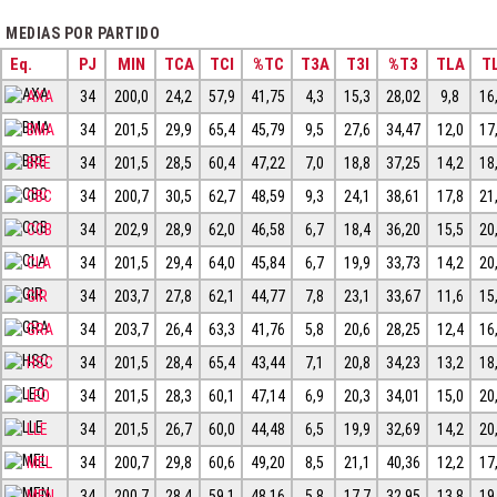
MEDIAS POR PARTIDO
Eq.
PJ
MIN
TCA
TCI
%TC
T3A
T3I
%T3
TLA
TL
AXA
34
200,0
24,2
57,9
41,75
4,3
15,3
28,02
9,8
16
BMA
34
201,5
29,9
65,4
45,79
9,5
27,6
34,47
12,0
17
BRE
34
201,5
28,5
60,4
47,22
7,0
18,8
37,25
14,2
18
CBC
34
200,7
30,5
62,7
48,59
9,3
24,1
38,61
17,8
21
CCB
34
202,9
28,9
62,0
46,58
6,7
18,4
36,20
15,5
20
CLA
34
201,5
29,4
64,0
45,84
6,7
19,9
33,73
14,2
20
GIR
34
203,7
27,8
62,1
44,77
7,8
23,1
33,67
11,6
15
GRA
34
203,7
26,4
63,3
41,76
5,8
20,6
28,25
12,4
16
HSC
34
201,5
28,4
65,4
43,44
7,1
20,8
34,23
13,2
18
LEO
34
201,5
28,3
60,1
47,14
6,9
20,3
34,01
15,0
20
LLE
34
201,5
26,7
60,0
44,48
6,5
19,9
32,69
14,2
20
MEL
34
200,7
29,8
60,6
49,20
8,5
21,1
40,36
12,2
17
MEN
34
200,7
28,4
59,1
48,16
5,8
17,7
32,95
13,8
19