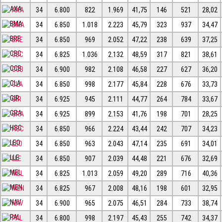
AXA
34
6.800
822
1.969
41,75
146
521
28,02
BMA
34
6.850
1.018
2.223
45,79
323
937
34,47
BRE
34
6.850
969
2.052
47,22
238
639
37,25
CBC
34
6.825
1.036
2.132
48,59
317
821
38,61
CCB
34
6.900
982
2.108
46,58
227
627
36,20
CLA
34
6.850
998
2.177
45,84
228
676
33,73
GIR
34
6.925
945
2.111
44,77
264
784
33,67
GRA
34
6.925
899
2.153
41,76
198
701
28,25
HSC
34
6.850
966
2.224
43,44
242
707
34,23
LEO
34
6.850
963
2.043
47,14
235
691
34,01
LLE
34
6.850
907
2.039
44,48
221
676
32,69
MEL
34
6.825
1.013
2.059
49,20
289
716
40,36
MEN
34
6.825
967
2.008
48,16
198
601
32,95
NAV
34
6.900
965
2.075
46,51
284
733
38,74
PAL
34
6.800
998
2.197
45,43
255
742
34,37