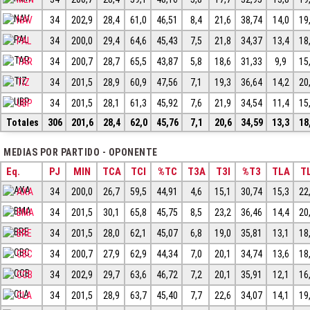
NAV
34
202,9
28,4
61,0
46,51
8,4
21,6
38,74
14,0
19
PAL
34
200,0
29,4
64,6
45,43
7,5
21,8
34,37
13,4
18
TAR
34
200,7
28,7
65,5
43,87
5,8
18,6
31,33
9,9
15
TIZ
34
201,5
28,9
60,9
47,56
7,1
19,3
36,64
14,2
20
UBP
34
201,5
28,1
61,3
45,92
7,6
21,9
34,54
11,4
15
Totales
306
201,6
28,4
62,0
45,76
7,1
20,6
34,59
13,3
18
MEDIAS POR PARTIDO - OPONENTE
Eq.
PJ
MIN
TCA
TCI
%TC
T3A
T3I
%T3
TLA
TL
AXA
34
200,0
26,7
59,5
44,91
4,6
15,1
30,74
15,3
22
BMA
34
201,5
30,1
65,8
45,75
8,5
23,2
36,46
14,4
20
BRE
34
201,5
28,0
62,1
45,07
6,8
19,0
35,81
13,1
18
CBC
34
200,7
27,9
62,9
44,34
7,0
20,1
34,74
13,6
18
CCB
34
202,9
29,7
63,6
46,72
7,2
20,1
35,91
12,1
16
CLA
34
201,5
28,9
63,7
45,40
7,7
22,6
34,07
14,1
19