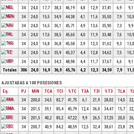
MEL
34
24,0
17,7
38,3
46,19
4,8
12,9
37,41
6,9
9,1
MEN
34
24,0
15,5
34,9
44,38
4,1
11,6
35,50
7,9
10,
NAV
34
24,0
16,5
36,1
45,71
4,9
13,6
35,90
7,3
9,9
PAL
34
24,0
17,6
38,5
45,60
4,0
11,9
33,48
7,6
10,
TAR
34
24,0
16,8
36,8
45,58
3,9
12,3
31,62
9,3
13,
TIZ
34
24,0
16,3
35,9
45,37
4,4
12,8
34,62
7,5
10,
UBP
34
24,0
16,8
34,3
48,98
4,4
11,7
37,67
6,6
9,1
Totales
306
24,0
16,9
36,9
45,76
4,2
12,3
34,59
7,9
11,
AJUSTADAS A 100 POSESIONES
Eq.
PJ
MIN
TCA
TCI
%TC
T3A
T3I
%T3
TLA
TL
AXA
34
200,0
34,5
82,7
41,75
6,1
21,9
28,02
14,0
22
BMA
34
201,5
39,1
85,4
45,79
12,4
36,0
34,47
15,7
22
BRE
34
201,5
40,2
85,2
47,22
9,9
26,5
37,25
20,0
26
CBC
34
200,7
40,9
84,2
48,59
12,5
32,4
38,61
23,8
29