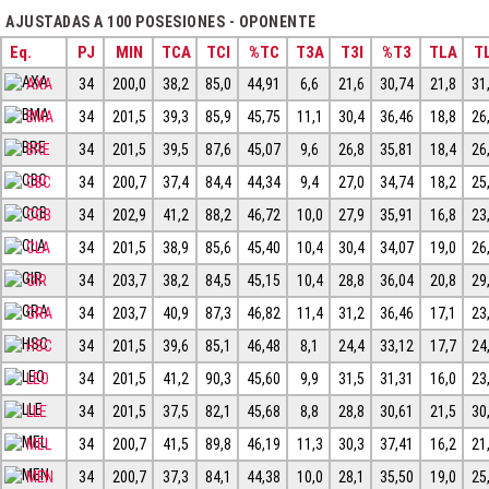
AJUSTADAS A 100 POSESIONES - OPONENTE
Eq.
PJ
MIN
TCA
TCI
%TC
T3A
T3I
%T3
TLA
TL
AXA
34
200,0
38,2
85,0
44,91
6,6
21,6
30,74
21,8
31
BMA
34
201,5
39,3
85,9
45,75
11,1
30,4
36,46
18,8
26
BRE
34
201,5
39,5
87,6
45,07
9,6
26,8
35,81
18,4
26
CBC
34
200,7
37,4
84,4
44,34
9,4
27,0
34,74
18,2
25
CCB
34
202,9
41,2
88,2
46,72
10,0
27,9
35,91
16,8
23
CLA
34
201,5
38,9
85,6
45,40
10,4
30,4
34,07
19,0
26
GIR
34
203,7
38,2
84,5
45,15
10,4
28,8
36,04
20,8
29
GRA
34
203,7
40,9
87,3
46,82
11,4
31,2
36,46
17,1
23
HSC
34
201,5
39,6
85,1
46,48
8,1
24,4
33,12
17,7
24
LEO
34
201,5
41,2
90,3
45,60
9,9
31,5
31,31
16,0
23
LLE
34
201,5
37,5
82,1
45,68
8,8
28,8
30,61
21,5
30
MEL
34
200,7
41,5
89,8
46,19
11,3
30,3
37,41
16,2
21
MEN
34
200,7
37,3
84,1
44,38
10,0
28,1
35,50
19,0
25