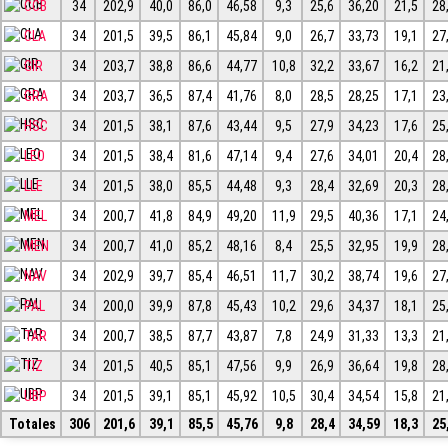
CCB
34
202,9
40,0
86,0
46,58
9,3
25,6
36,20
21,5
28
CLA
34
201,5
39,5
86,1
45,84
9,0
26,7
33,73
19,1
27
GIR
34
203,7
38,8
86,6
44,77
10,8
32,2
33,67
16,2
21
GRA
34
203,7
36,5
87,4
41,76
8,0
28,5
28,25
17,1
23
HSC
34
201,5
38,1
87,6
43,44
9,5
27,9
34,23
17,6
25
LEO
34
201,5
38,4
81,6
47,14
9,4
27,6
34,01
20,4
28
LLE
34
201,5
38,0
85,5
44,48
9,3
28,4
32,69
20,3
28
MEL
34
200,7
41,8
84,9
49,20
11,9
29,5
40,36
17,1
24
MEN
34
200,7
41,0
85,2
48,16
8,4
25,5
32,95
19,9
28
NAV
34
202,9
39,7
85,4
46,51
11,7
30,2
38,74
19,6
27
PAL
34
200,0
39,9
87,8
45,43
10,2
29,6
34,37
18,1
25
TAR
34
200,7
38,5
87,7
43,87
7,8
24,9
31,33
13,3
21
TIZ
34
201,5
40,5
85,1
47,56
9,9
26,9
36,64
19,8
28
UBP
34
201,5
39,1
85,1
45,92
10,5
30,4
34,54
15,8
21
Totales
306
201,6
39,1
85,5
45,76
9,8
28,4
34,59
18,3
25