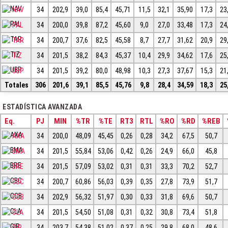
NAV
34
202,9
39,0
85,4
45,71
11,5
32,1
35,90
17,3
23
PAL
34
200,0
39,8
87,2
45,60
9,0
27,0
33,48
17,3
24
TAR
34
200,7
37,6
82,5
45,58
8,7
27,7
31,62
20,9
29
TIZ
34
201,5
38,2
84,3
45,37
10,4
29,9
34,62
17,6
25
UBP
34
201,5
39,2
80,0
48,98
10,3
27,3
37,67
15,3
21
Totales
306
201,6
39,1
85,5
45,76
9,8
28,4
34,59
18,3
25
ESTADÍSTICA AVANZADA
Eq.
PJ
MIN
%TR
%TE
RT3
RTL
%RO
%RD
%REB
AXA
34
200,0
48,09
45,45
0,26
0,28
34,2
67,5
50,7
BMA
34
201,5
55,84
53,06
0,42
0,26
24,9
66,0
45,8
BRE
34
201,5
57,09
53,02
0,31
0,31
33,3
70,2
52,7
CBC
34
200,7
60,86
56,03
0,39
0,35
27,8
73,9
51,7
CCB
34
202,9
56,32
51,97
0,30
0,33
31,8
69,6
50,7
CLA
34
201,5
54,50
51,08
0,31
0,32
30,8
73,4
51,8
GIR
34
203,7
54,38
51,02
0,37
0,25
29,8
68,0
48,6