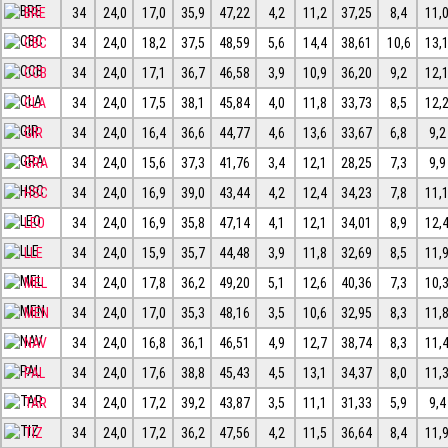
BRE
34
24,0
17,0
35,9
47,22
4,2
11,2
37,25
8,4
11,
CBC
34
24,0
18,2
37,5
48,59
5,6
14,4
38,61
10,6
13,
CCB
34
24,0
17,1
36,7
46,58
3,9
10,9
36,20
9,2
12,
CLA
34
24,0
17,5
38,1
45,84
4,0
11,8
33,73
8,5
12,
GIR
34
24,0
16,4
36,6
44,77
4,6
13,6
33,67
6,8
9,2
GRA
34
24,0
15,6
37,3
41,76
3,4
12,1
28,25
7,3
9,9
HSC
34
24,0
16,9
39,0
43,44
4,2
12,4
34,23
7,8
11,
LEO
34
24,0
16,9
35,8
47,14
4,1
12,1
34,01
8,9
12,
LLE
34
24,0
15,9
35,7
44,48
3,9
11,8
32,69
8,5
11,
MEL
34
24,0
17,8
36,2
49,20
5,1
12,6
40,36
7,3
10,
MEN
34
24,0
17,0
35,3
48,16
3,5
10,6
32,95
8,3
11,
NAV
34
24,0
16,8
36,1
46,51
4,9
12,7
38,74
8,3
11,
PAL
34
24,0
17,6
38,8
45,43
4,5
13,1
34,37
8,0
11,
TAR
34
24,0
17,2
39,2
43,87
3,5
11,1
31,33
5,9
9,4
TIZ
34
24,0
17,2
36,2
47,56
4,2
11,5
36,64
8,4
11,