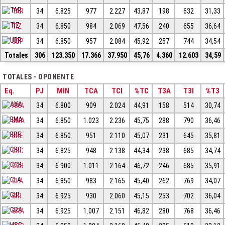
TAR
34
6.825
977
2.227
43,87
198
632
31,33
TIZ
34
6.850
984
2.069
47,56
240
655
36,64
UBP
34
6.850
957
2.084
45,92
257
744
34,54
Totales
306
123.350
17.366
37.950
45,76
4.360
12.603
34,59
TOTALES - OPONENTE
Eq.
PJ
MIN
TCA
TCI
%TC
T3A
T3I
%T3
AXA
34
6.800
909
2.024
44,91
158
514
30,74
BMA
34
6.850
1.023
2.236
45,75
288
790
36,46
BRE
34
6.850
951
2.110
45,07
231
645
35,81
CBC
34
6.825
948
2.138
44,34
238
685
34,74
CCB
34
6.900
1.011
2.164
46,72
246
685
35,91
CLA
34
6.850
983
2.165
45,40
262
769
34,07
GIR
34
6.925
930
2.060
45,15
253
702
36,04
GRA
34
6.925
1.007
2.151
46,82
280
768
36,46