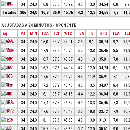
UBP
34
24,0
16,8
36,5
45,92
4,5
13,0
34,54
6,8
9,2
Totales
306
24,0
16,9
36,9
45,76
4,2
12,3
34,59
7,9
11,
AJUSTADAS A 24 MINUTOS - OPONENTE
Eq.
PJ
MIN
TCA
TCI
%TC
T3A
T3I
%T3
TLA
TLI
AXA
34
24,0
16,0
35,7
44,91
2,8
9,1
30,74
9,2
13,
BMA
34
24,0
17,9
39,2
45,75
5,0
13,8
36,46
8,5
11,
BRE
34
24,0
16,7
37,0
45,07
4,0
11,3
35,81
7,8
11,
CBC
34
24,0
16,7
37,6
44,34
4,2
12,0
34,74
8,1
11,
CCB
34
24,0
17,6
37,6
46,72
4,3
11,9
35,91
7,1
9,8
CLA
34
24,0
17,2
37,9
45,40
4,6
13,5
34,07
8,4
11,
GIR
34
24,0
16,1
35,7
45,15
4,4
12,2
36,04
8,8
12,
GRA
34
24,0
17,4
37,3
46,82
4,9
13,3
36,46
7,3
10,
HSC
34
24,0
17,6
37,8
46,48
3,6
10,8
33,12
7,9
10,
LEO
34
24,0
18,1
39,6
45,60
4,3
13,8
31,31
7,0
10,
LLE
34
24,0
15,7
34,3
45,68
3,7
12,0
30,61
9,0
12,