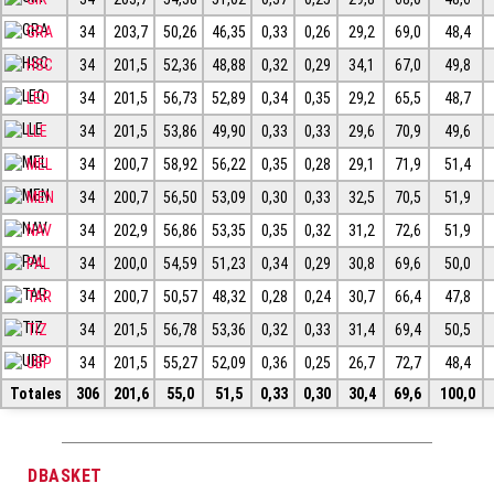
GRA
34
203,7
50,26
46,35
0,33
0,26
29,2
69,0
48,4
HSC
34
201,5
52,36
48,88
0,32
0,29
34,1
67,0
49,8
LEO
34
201,5
56,73
52,89
0,34
0,35
29,2
65,5
48,7
LLE
34
201,5
53,86
49,90
0,33
0,33
29,6
70,9
49,6
MEL
34
200,7
58,92
56,22
0,35
0,28
29,1
71,9
51,4
MEN
34
200,7
56,50
53,09
0,30
0,33
32,5
70,5
51,9
NAV
34
202,9
56,86
53,35
0,35
0,32
31,2
72,6
51,9
PAL
34
200,0
54,59
51,23
0,34
0,29
30,8
69,6
50,0
TAR
34
200,7
50,57
48,32
0,28
0,24
30,7
66,4
47,8
TIZ
34
201,5
56,78
53,36
0,32
0,33
31,4
69,4
50,5
UBP
34
201,5
55,27
52,09
0,36
0,25
26,7
72,7
48,4
Totales
306
201,6
55,0
51,5
0,33
0,30
30,4
69,6
100,0
DBASKET