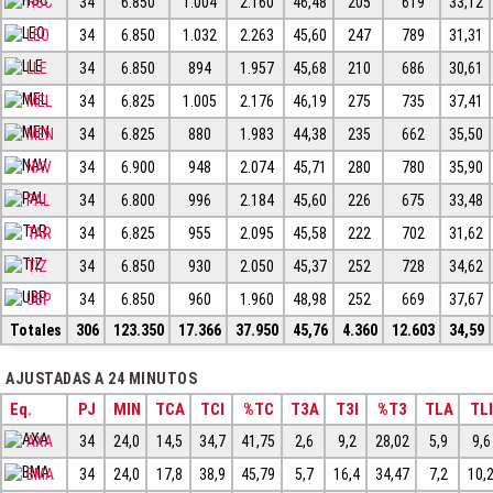
HSC
34
6.850
1.004
2.160
46,48
205
619
33,12
LEO
34
6.850
1.032
2.263
45,60
247
789
31,31
LLE
34
6.850
894
1.957
45,68
210
686
30,61
MEL
34
6.825
1.005
2.176
46,19
275
735
37,41
MEN
34
6.825
880
1.983
44,38
235
662
35,50
NAV
34
6.900
948
2.074
45,71
280
780
35,90
PAL
34
6.800
996
2.184
45,60
226
675
33,48
TAR
34
6.825
955
2.095
45,58
222
702
31,62
TIZ
34
6.850
930
2.050
45,37
252
728
34,62
UBP
34
6.850
960
1.960
48,98
252
669
37,67
Totales
306
123.350
17.366
37.950
45,76
4.360
12.603
34,59
AJUSTADAS A 24 MINUTOS
Eq.
PJ
MIN
TCA
TCI
%TC
T3A
T3I
%T3
TLA
TLI
AXA
34
24,0
14,5
34,7
41,75
2,6
9,2
28,02
5,9
9,6
BMA
34
24,0
17,8
38,9
45,79
5,7
16,4
34,47
7,2
10,