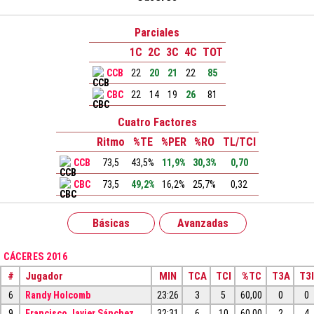
Parciales
1C
2C
3C
4C
TOT
CCB
22
20
21
22
85
CBC
22
14
19
26
81
Cuatro Factores
Ritmo
%TE
%PER
%RO
TL/TCI
CCB
73,5
43,5%
11,9%
30,3%
0,70
CBC
73,5
49,2%
16,2%
25,7%
0,32
Básicas
Avanzadas
CÁCERES 2016
#
Jugador
MIN
TCA
TCI
%TC
T3A
T3I
6
Randy Holcomb
23:26
3
5
60,00
0
0
9
Francisco Javier Sánchez
32:31
6
10
60,00
2
4