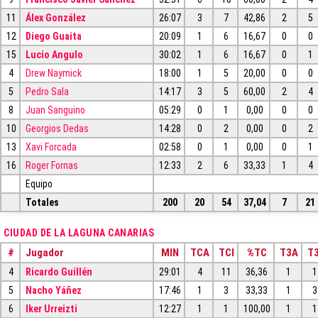
11
Álex González
26:07
3
7
42,86
2
5
12
Diego Guaita
20:09
1
6
16,67
0
0
15
Lucio Angulo
30:02
1
6
16,67
0
1
4
Drew Naymick
18:00
1
5
20,00
0
0
5
Pedro Sala
14:17
3
5
60,00
2
4
8
Juan Sanguino
05:29
0
1
0,00
0
0
10
Georgios Dedas
14:28
0
2
0,00
0
2
13
Xavi Forcada
02:58
0
1
0,00
0
1
16
Roger Fornas
12:33
2
6
33,33
1
4
Equipo
Totales
200
20
54
37,04
7
21
CIUDAD DE LA LAGUNA CANARIAS
#
Jugador
MIN
TCA
TCI
%TC
T3A
T3
4
Ricardo Guillén
29:01
4
11
36,36
1
1
5
Nacho Yáñez
17:46
1
3
33,33
1
3
6
Iker Urreizti
12:27
1
1
100,00
1
1