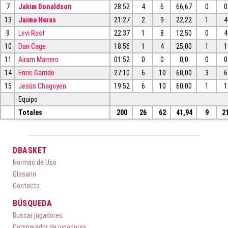
7
Jakim Donaldson
28:52
4
6
66,67
0
0
13
Jaime Heras
21:27
2
9
22,22
1
4
9
Levi Rost
22:37
1
8
12,50
0
4
10
Dan Cage
18:56
1
4
25,00
1
1
11
Airam Marrero
01:52
0
0
0,0
0
0
14
Enric Garrido
27:10
6
10
60,00
3
6
15
Jesús Chagoyen
19:52
6
10
60,00
1
1
Equipo
Totales
200
26
62
41,94
9
2
DBASKET
Normas de Uso
Glosario
Contacto
BÚSQUEDA
Buscar jugadores
Comparador de jugadores