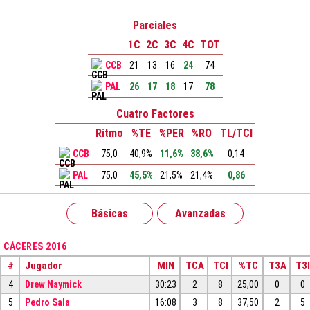
Parciales
1C
2C
3C
4C
TOT
CCB
21
13
16
24
74
PAL
26
17
18
17
78
Cuatro Factores
Ritmo
%TE
%PER
%RO
TL/TCI
CCB
75,0
40,9%
11,6%
38,6%
0,14
PAL
75,0
45,5%
21,5%
21,4%
0,86
Básicas
Avanzadas
CÁCERES 2016
#
Jugador
MIN
TCA
TCI
%TC
T3A
T3I
4
Drew Naymick
30:23
2
8
25,00
0
0
5
Pedro Sala
16:08
3
8
37,50
2
5