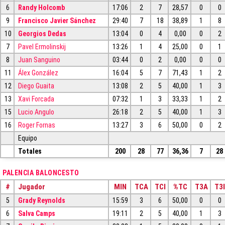
6
Randy Holcomb
17:06
2
7
28,57
0
0
9
Francisco Javier Sánchez
29:40
7
18
38,89
1
8
10
Georgios Dedas
13:04
0
4
0,00
0
2
7
Pavel Ermolinskij
13:26
1
4
25,00
0
1
8
Juan Sanguino
03:44
0
2
0,00
0
0
11
Álex González
16:04
5
7
71,43
1
2
12
Diego Guaita
13:08
2
5
40,00
1
3
13
Xavi Forcada
07:32
1
3
33,33
1
2
15
Lucio Angulo
26:18
2
5
40,00
1
3
16
Roger Fornas
13:27
3
6
50,00
0
2
Equipo
Totales
200
28
77
36,36
7
28
PALENCIA BALONCESTO
#
Jugador
MIN
TCA
TCI
%TC
T3A
T3I
5
Grady Reynolds
15:59
3
6
50,00
0
0
6
Salva Camps
19:11
2
5
40,00
1
3