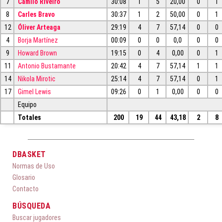
7
Camilo Riveiro
30:08
1
5
20,00
0
1
8
Carles Bravo
30:37
1
2
50,00
0
1
12
Óliver Arteaga
29:19
4
7
57,14
0
0
4
Borja Martínez
00:09
0
0
0,0
0
0
9
Howard Brown
19:15
0
4
0,00
0
1
11
Antonio Bustamante
20:42
4
7
57,14
1
1
14
Nikola Mirotic
25:14
4
7
57,14
0
1
17
Gimel Lewis
09:26
0
1
0,00
0
0
Equipo
Totales
200
19
44
43,18
2
8
DBASKET
Normas de Uso
Glosario
Contacto
BÚSQUEDA
Buscar jugadores