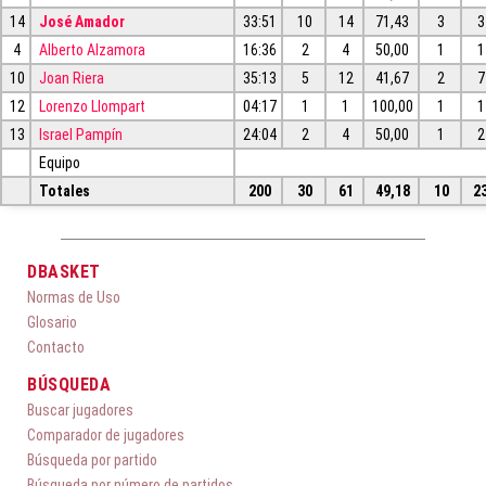
14
José Amador
33:51
10
14
71,43
3
3
4
Alberto Alzamora
16:36
2
4
50,00
1
1
10
Joan Riera
35:13
5
12
41,67
2
7
12
Lorenzo Llompart
04:17
1
1
100,00
1
1
13
Israel Pampín
24:04
2
4
50,00
1
2
Equipo
Totales
200
30
61
49,18
10
2
DBASKET
Normas de Uso
Glosario
Contacto
BÚSQUEDA
Buscar jugadores
Comparador de jugadores
Búsqueda por partido
Búsqueda por número de partidos