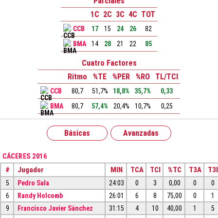
Parciales
1C
2C
3C
4C
TOT
CCB
17
15
24
26
82
BMA
14
28
21
22
85
Cuatro Factores
Ritmo
%TE
%PER
%RO
TL/TCI
CCB
80,7
51,7%
18,8%
35,7%
0,33
BMA
80,7
57,4%
20,4%
10,7%
0,25
Básicas
Avanzadas
CÁCERES 2016
#
Jugador
MIN
TCA
TCI
%TC
T3A
T3I
5
Pedro Sala
24:03
0
3
0,00
0
0
6
Randy Holcomb
26:01
6
8
75,00
0
1
9
Francisco Javier Sánchez
31:15
4
10
40,00
1
5