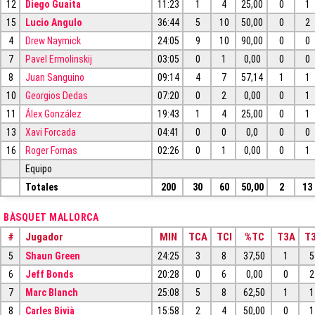
12
Diego Guaita
11:23
1
4
25,00
0
1
15
Lucio Angulo
36:44
5
10
50,00
0
2
4
Drew Naymick
24:05
9
10
90,00
0
0
7
Pavel Ermolinskij
03:05
0
1
0,00
0
0
8
Juan Sanguino
09:14
4
7
57,14
1
1
10
Georgios Dedas
07:20
0
2
0,00
0
1
11
Álex González
19:43
1
4
25,00
0
1
13
Xavi Forcada
04:41
0
0
0,0
0
0
16
Roger Fornas
02:26
0
1
0,00
0
1
Equipo
Totales
200
30
60
50,00
2
13
BÀSQUET MALLORCA
#
Jugador
MIN
TCA
TCI
%TC
T3A
T3
5
Shaun Green
24:25
3
8
37,50
1
5
6
Jeff Bonds
20:28
0
6
0,00
0
2
7
Marc Blanch
25:08
5
8
62,50
1
1
8
Carles Bivià
15:58
2
4
50,00
0
1