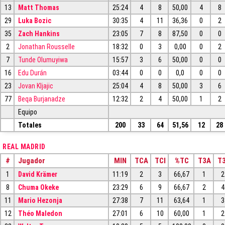
13
Matt Thomas
25:24
4
8
50,00
4
8
29
Luka Bozic
30:35
4
11
36,36
0
2
35
Zach Hankins
23:05
7
8
87,50
0
0
2
Jonathan Rousselle
18:32
0
3
0,00
0
2
7
Tunde Olumuyiwa
15:57
3
6
50,00
0
0
16
Edu Durán
03:44
0
0
0,0
0
0
23
Jovan Kljajic
25:04
4
8
50,00
3
6
77
Beqa Burjanadze
12:32
2
4
50,00
1
2
Equipo
Totales
200
33
64
51,56
12
28
REAL MADRID
#
Jugador
MIN
TCA
TCI
%TC
T3A
T3
1
David Krämer
11:19
2
3
66,67
1
2
8
Chuma Okeke
23:29
6
9
66,67
2
4
11
Mario Hezonja
27:38
7
11
63,64
1
3
12
Théo Maledon
27:01
6
10
60,00
1
2