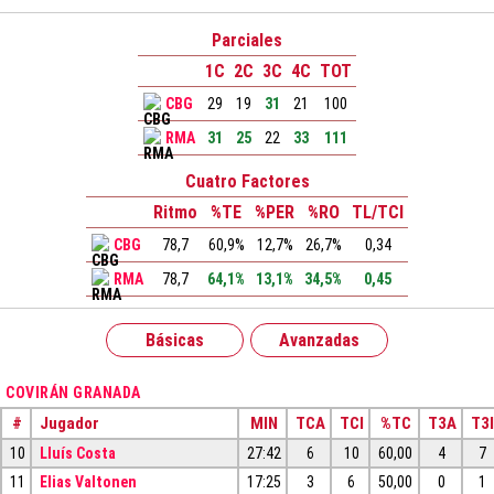
Parciales
1C
2C
3C
4C
TOT
CBG
29
19
31
21
100
RMA
31
25
22
33
111
Cuatro Factores
Ritmo
%TE
%PER
%RO
TL/TCI
CBG
78,7
60,9%
12,7%
26,7%
0,34
RMA
78,7
64,1%
13,1%
34,5%
0,45
Básicas
Avanzadas
COVIRÁN GRANADA
#
Jugador
MIN
TCA
TCI
%TC
T3A
T3I
10
Lluís Costa
27:42
6
10
60,00
4
7
11
Elias Valtonen
17:25
3
6
50,00
0
1