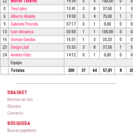
22
Walter Tavares
19:39
5
5
100,00
0
0
0
Trey Lyles
13:41
3
8
37,50
1
3
6
Alberto Abalde
19:50
3
4
75,00
1
1
9
Gabriele Procida
07:17
0
1
0,00
0
0
13
Izan Almansa
03:50
1
1
100,00
0
0
16
Usman Garuba
16:31
1
3
33,33
0
0
23
Sergio Llull
15:33
3
8
37,50
1
5
24
Andrés Feliz
14:12
0
1
0,00
0
0
Equipo
Totales
200
37
64
57,81
8
2
DBASKET
Normas de Uso
Glosario
Contacto
BÚSQUEDA
Buscar jugadores