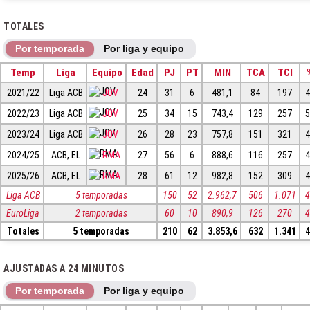
TOTALES
Por temporada
Por liga y equipo
Temp
Liga
Equipo
Edad
PJ
PT
MIN
TCA
TCI
2021/22
Liga ACB
JOV
24
31
6
481,1
84
197
4
2022/23
Liga ACB
JOV
25
34
15
743,4
129
257
5
2023/24
Liga ACB
JOV
26
28
23
757,8
151
321
4
2024/25
ACB, EL
RMA
27
56
6
888,6
116
257
4
2025/26
ACB, EL
RMA
28
61
12
982,8
152
309
4
Liga ACB
5 temporadas
150
52
2.962,7
506
1.071
4
EuroLiga
2 temporadas
60
10
890,9
126
270
4
Totales
5 temporadas
210
62
3.853,6
632
1.341
4
AJUSTADAS A 24 MINUTOS
Por temporada
Por liga y equipo