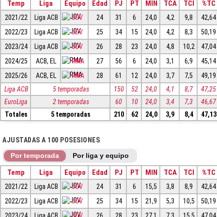
Temp
Liga
Equipo
Edad
PJ
PT
MIN
TCA
TCI
%TC
2021/22
Liga ACB
JOV
24
31
6
24,0
4,2
9,8
42,64
2022/23
Liga ACB
JOV
25
34
15
24,0
4,2
8,3
50,19
2023/24
Liga ACB
JOV
26
28
23
24,0
4,8
10,2
47,04
2024/25
ACB, EL
RMA
27
56
6
24,0
3,1
6,9
45,14
2025/26
ACB, EL
RMA
28
61
12
24,0
3,7
7,5
49,19
Liga ACB
5 temporadas
150
52
24,0
4,1
8,7
47,25
EuroLiga
2 temporadas
60
10
24,0
3,4
7,3
46,67
Totales
5 temporadas
210
62
24,0
3,9
8,4
47,13
AJUSTADAS A 100 POSESIONES
Por temporada
Por liga y equipo
Temp
Liga
Equipo
Edad
PJ
PT
MIN
TCA
TCI
%TC
2021/22
Liga ACB
JOV
24
31
6
15,5
3,8
8,9
42,64
2022/23
Liga ACB
JOV
25
34
15
21,9
5,3
10,5
50,19
2023/24
Liga ACB
JOV
26
28
23
27,1
7,3
15,5
47,04