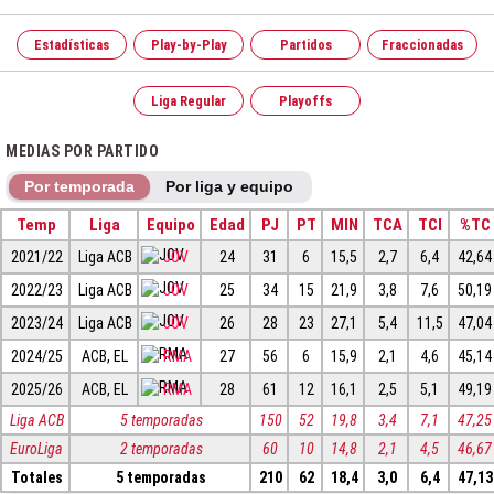
Estadísticas
Play-by-Play
Partidos
Fraccionadas
Liga Regular
Playoffs
MEDIAS POR PARTIDO
Por temporada
Por liga y equipo
Temp
Liga
Equipo
Edad
PJ
PT
MIN
TCA
TCI
%TC
2021/22
Liga ACB
JOV
24
31
6
15,5
2,7
6,4
42,64
2022/23
Liga ACB
JOV
25
34
15
21,9
3,8
7,6
50,19
2023/24
Liga ACB
JOV
26
28
23
27,1
5,4
11,5
47,04
2024/25
ACB, EL
RMA
27
56
6
15,9
2,1
4,6
45,14
2025/26
ACB, EL
RMA
28
61
12
16,1
2,5
5,1
49,19
Liga ACB
5 temporadas
150
52
19,8
3,4
7,1
47,25
EuroLiga
2 temporadas
60
10
14,8
2,1
4,5
46,67
Totales
5 temporadas
210
62
18,4
3,0
6,4
47,13