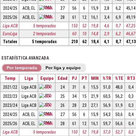
2024/25
ACB, EL
RMA
27
56
6
15,9
2,8
6,2
45,14
2025/26
ACB, EL
RMA
28
61
12
16,1
3,4
6,9
49,19
Liga ACB
5 temporadas
150
52
19,8
4,6
9,7
47,25
EuroLiga
2 temporadas
60
10
14,8
2,9
6,2
46,67
Totales
5 temporadas
210
62
18,4
4,1
8,7
47,13
ESTADÍSTICA AVANZADA
Por temporada
Por liga y equipo
Temp
Liga
Equipo
Edad
PJ
PT
MIN
%TR
%TE
RT3
2021/22
Liga ACB
JOV
24
31
6
15,5
51,0
48,0
0,4
2022/23
Liga ACB
JOV
25
34
15
21,9
60,5
56,2
0,3
2023/24
Liga ACB
JOV
26
28
23
27,1
56,9
51,9
0,3
2024/25
ACB, EL
RMA
27
56
6
15,9
54,3
50,6
0,4
2025/26
ACB, EL
RMA
28
61
12
16,1
59,7
56,6
0,4
Liga ACB
5 temporadas
150
52
19,8
57,0
52,7
0,3