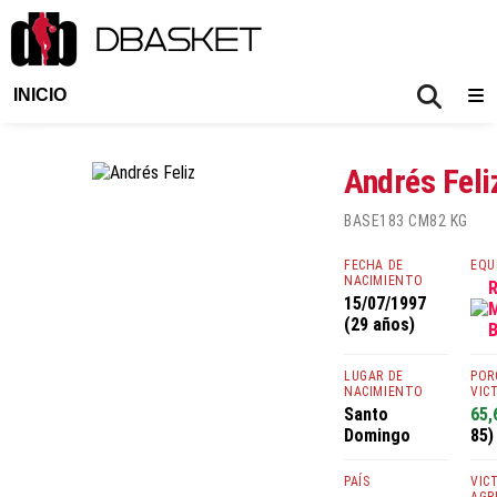
INICIO
Andrés Feli
BASE
183 CM
82 KG
FECHA DE
EQU
NACIMIENTO
R
15/07/1997
M
(29 años)
B
LUGAR DE
POR
NACIMIENTO
VIC
Santo
65
Domingo
85)
PAÍS
VIC