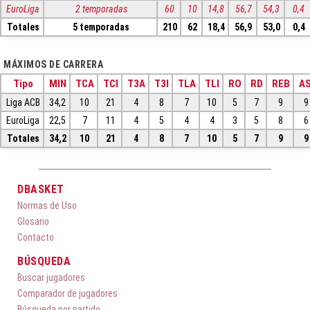
EuroLiga
2 temporadas
60
10
14,8
56,7
54,3
0,4
Totales
5 temporadas
210
62
18,4
56,9
53,0
0,4
MÁXIMOS DE CARRERA
Tipo
MIN
TCA
TCI
T3A
T3I
TLA
TLI
RO
RD
REB
AS
Liga ACB
34,2
10
21
4
8
7
10
5
7
9
9
EuroLiga
22,5
7
11
4
5
4
4
3
5
8
6
Totales
34,2
10
21
4
8
7
10
5
7
9
9
DBASKET
Normas de Uso
Glosario
Contacto
BÚSQUEDA
Buscar jugadores
Comparador de jugadores
Búsqueda por partido