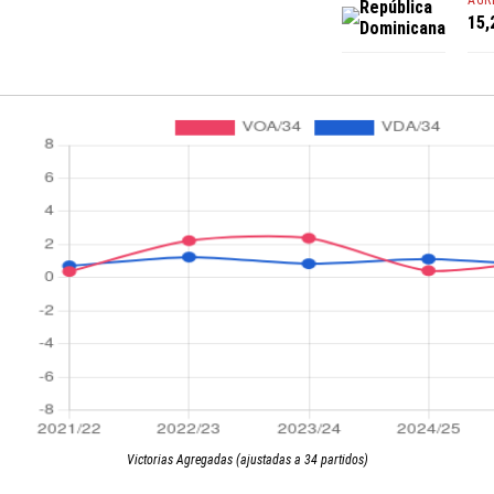
AGR
República
15,
Dominicana
Victorias Agregadas (ajustadas a 34 partidos)