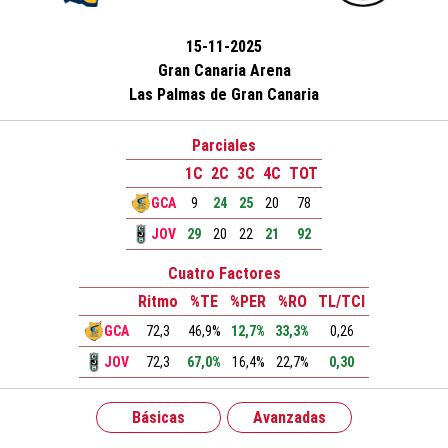
15-11-2025
Gran Canaria Arena
Las Palmas de Gran Canaria
Parciales
1C
2C
3C
4C
TOT
GCA
9
24
25
20
78
JOV
29
20
22
21
92
Cuatro Factores
Ritmo
%TE
%PER
%RO
TL/TCI
GCA
72,3
46,9%
12,7%
33,3%
0,26
JOV
72,3
67,0%
16,4%
22,7%
0,30
Básicas
Avanzadas