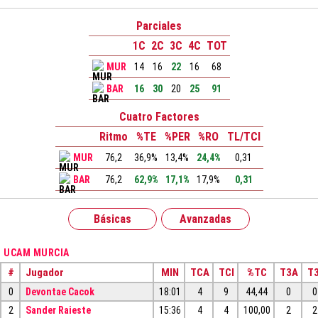
Parciales
1C
2C
3C
4C
TOT
MUR
14
16
22
16
68
BAR
16
30
20
25
91
Cuatro Factores
Ritmo
%TE
%PER
%RO
TL/TCI
MUR
76,2
36,9%
13,4%
24,4%
0,31
BAR
76,2
62,9%
17,1%
17,9%
0,31
Básicas
Avanzadas
UCAM MURCIA
#
Jugador
MIN
TCA
TCI
%TC
T3A
T3
0
Devontae Cacok
18:01
4
9
44,44
0
0
2
Sander Raieste
15:36
4
4
100,00
2
2