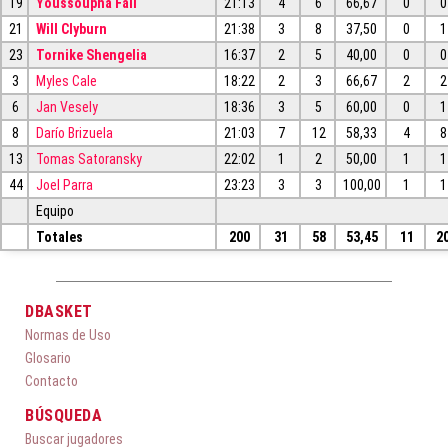
19
Youssoupha Fall
21:13
4
6
66,67
0
0
21
Will Clyburn
21:38
3
8
37,50
0
1
23
Tornike Shengelia
16:37
2
5
40,00
0
0
3
Myles Cale
18:22
2
3
66,67
2
2
6
Jan Vesely
18:36
3
5
60,00
0
1
8
Darío Brizuela
21:03
7
12
58,33
4
8
13
Tomas Satoransky
22:02
1
2
50,00
1
1
44
Joel Parra
23:23
3
3
100,00
1
1
Equipo
Totales
200
31
58
53,45
11
2
DBASKET
Normas de Uso
Glosario
Contacto
BÚSQUEDA
Buscar jugadores