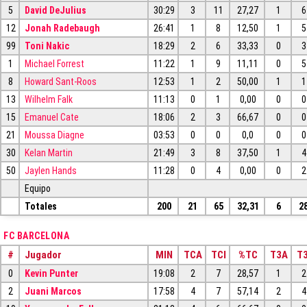
5
David DeJulius
30:29
3
11
27,27
1
6
12
Jonah Radebaugh
26:41
1
8
12,50
1
5
99
Toni Nakic
18:29
2
6
33,33
0
3
1
Michael Forrest
11:22
1
9
11,11
0
5
8
Howard Sant-Roos
12:53
1
2
50,00
1
1
13
Wilhelm Falk
11:13
0
1
0,00
0
0
15
Emanuel Cate
18:06
2
3
66,67
0
0
21
Moussa Diagne
03:53
0
0
0,0
0
0
30
Kelan Martin
21:49
3
8
37,50
1
4
50
Jaylen Hands
11:28
0
4
0,00
0
2
Equipo
Totales
200
21
65
32,31
6
2
FC BARCELONA
#
Jugador
MIN
TCA
TCI
%TC
T3A
T3
0
Kevin Punter
19:08
2
7
28,57
1
2
2
Juani Marcos
17:58
4
7
57,14
2
4