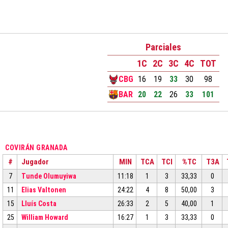
Parciales
1C
2C
3C
4C
TOT
CBG
16
19
33
30
98
BAR
20
22
26
33
101
COVIRÁN GRANADA
#
Jugador
MIN
TCA
TCI
%TC
T3A
7
Tunde Olumuyiwa
11:18
1
3
33,33
0
11
Elias Valtonen
24:22
4
8
50,00
3
15
Lluís Costa
26:33
2
5
40,00
1
25
William Howard
16:27
1
3
33,33
0