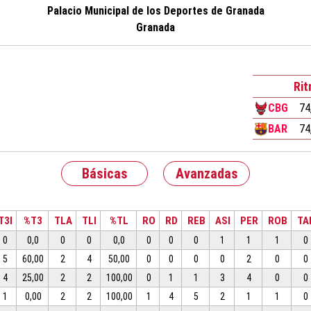
Palacio Municipal de los Deportes de Granada
Granada
Ri
CBG
74
BAR
74
Básicas
Avanzadas
T3I
%T3
TLA
TLI
%TL
RO
RD
REB
ASI
PER
ROB
TA
0
0,0
0
0
0,0
0
0
0
1
1
1
0
5
60,00
2
4
50,00
0
0
0
0
2
0
0
4
25,00
2
2
100,00
0
1
1
3
4
0
0
1
0,00
2
2
100,00
1
4
5
2
1
1
0