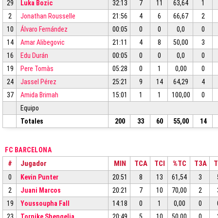
29
Luka Bozic
32:13
7
11
63,64
1
2
Jonathan Rousselle
21:56
4
6
66,67
2
10
Álvaro Fernández
00:05
0
0
0,0
0
14
Amar Alibegovic
21:11
4
8
50,00
3
16
Edu Durán
00:05
0
0
0,0
0
19
Pere Tomàs
05:28
0
1
0,00
0
24
Jassel Pérez
25:21
9
14
64,29
4
37
Amida Brimah
15:01
1
1
100,00
0
Equipo
Totales
200
33
60
55,00
14
FC BARCELONA
#
Jugador
MIN
TCA
TCI
%TC
T3A
T
0
Kevin Punter
20:51
8
13
61,54
3
2
Juani Marcos
20:21
7
10
70,00
2
19
Youssoupha Fall
14:18
0
1
0,00
0
23
Tornike Shengelia
20:49
5
10
50,00
0