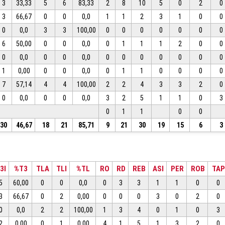
3
33,33
5
6
83,33
2
8
10
5
0
2
0
3
66,67
0
0
0,0
1
1
2
3
1
0
0
0
0,0
3
3
100,00
0
0
0
0
0
0
0
6
50,00
0
0
0,0
0
1
1
1
2
0
0
0
0,0
0
0
0,0
0
0
0
0
0
0
0
1
0,00
0
0
0,0
0
1
1
0
0
0
0
7
57,14
4
4
100,00
2
2
4
3
3
2
0
0
0,0
0
0
0,0
3
2
5
1
1
0
3
0
1
1
0
0
30
46,67
18
21
85,71
9
21
30
19
15
6
3
3I
%T3
TLA
TLI
%TL
RO
RD
REB
ASI
PER
ROB
TAP
5
60,00
0
0
0,0
0
3
3
1
1
0
0
3
66,67
0
2
0,00
0
0
0
3
0
2
0
0
0,0
2
2
100,00
1
3
4
0
1
0
3
2
0,00
0
1
0,00
4
1
5
1
3
2
0