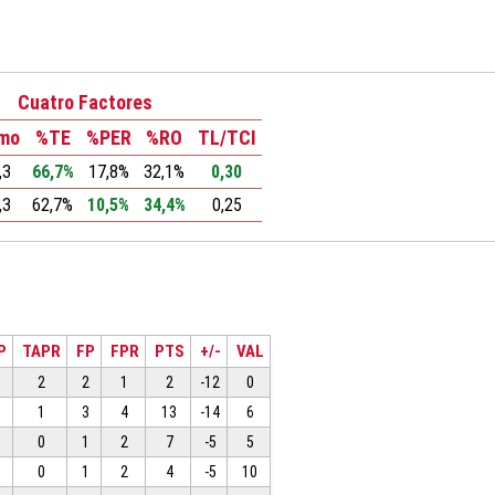
Cuatro Factores
tmo
%TE
%PER
%RO
TL/TCI
,3
66,7%
17,8%
32,1%
0,30
,3
62,7%
10,5%
34,4%
0,25
P
TAPR
FP
FPR
PTS
+/-
VAL
2
2
1
2
-12
0
1
3
4
13
-14
6
0
1
2
7
-5
5
0
1
2
4
-5
10