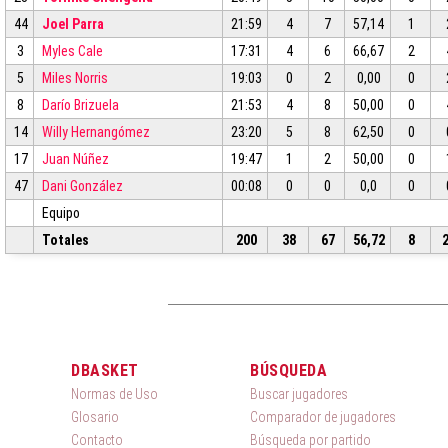
44
Joel Parra
21:59
4
7
57,14
1
3
Myles Cale
17:31
4
6
66,67
2
5
Miles Norris
19:03
0
2
0,00
0
8
Darío Brizuela
21:53
4
8
50,00
0
14
Willy Hernangómez
23:20
5
8
62,50
0
17
Juan Núñez
19:47
1
2
50,00
0
47
Dani González
00:08
0
0
0,0
0
Equipo
Totales
200
38
67
56,72
8
DBASKET
BÚSQUEDA
Normas de Uso
Buscar jugadores
Glosario
Comparador de jugadores
Contacto
Búsqueda por partido