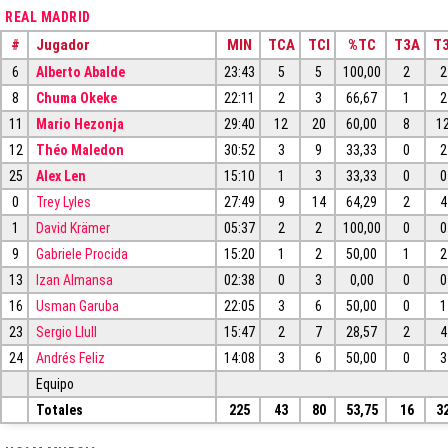
REAL MADRID
#
Jugador
MIN
TCA
TCI
%TC
T3A
T3
6
Alberto Abalde
23:43
5
5
100,00
2
2
8
Chuma Okeke
22:11
2
3
66,67
1
2
11
Mario Hezonja
29:40
12
20
60,00
8
1
12
Théo Maledon
30:52
3
9
33,33
0
2
25
Alex Len
15:10
1
3
33,33
0
0
0
Trey Lyles
27:49
9
14
64,29
2
4
1
David Krämer
05:37
2
2
100,00
0
0
9
Gabriele Procida
15:20
1
2
50,00
1
2
13
Izan Almansa
02:38
0
3
0,00
0
0
16
Usman Garuba
22:05
3
6
50,00
0
1
23
Sergio Llull
15:47
2
7
28,57
2
4
24
Andrés Feliz
14:08
3
6
50,00
0
3
Equipo
Totales
225
43
80
53,75
16
3