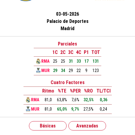
03-05-2026
Palacio de Deportes
Madrid
Parciales
1C
2C
3C
4C
P1
TOT
RMA
25
25
31
33
17
131
MUR
29
34
29
22
9
123
Cuatro Factores
Ritmo
%TE
%PER
%RO
TL/TCI
RMA
81,0
63,8%
7,6%
32,5%
0,36
MUR
81,0
65,0%
9,7%
27,5%
0,24
Básicas
Avanzadas