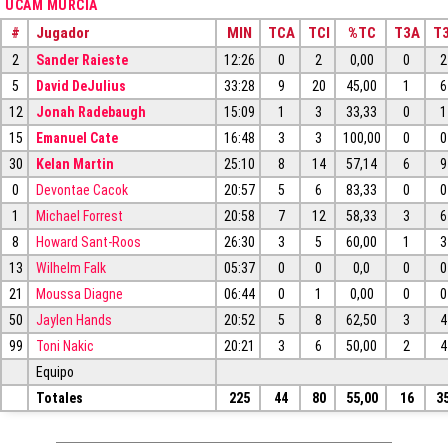
UCAM MURCIA
#
Jugador
MIN
TCA
TCI
%TC
T3A
T3
2
Sander Raieste
12:26
0
2
0,00
0
2
5
David DeJulius
33:28
9
20
45,00
1
6
12
Jonah Radebaugh
15:09
1
3
33,33
0
1
15
Emanuel Cate
16:48
3
3
100,00
0
0
30
Kelan Martin
25:10
8
14
57,14
6
9
0
Devontae Cacok
20:57
5
6
83,33
0
0
1
Michael Forrest
20:58
7
12
58,33
3
6
8
Howard Sant-Roos
26:30
3
5
60,00
1
3
13
Wilhelm Falk
05:37
0
0
0,0
0
0
21
Moussa Diagne
06:44
0
1
0,00
0
0
50
Jaylen Hands
20:52
5
8
62,50
3
4
99
Toni Nakic
20:21
3
6
50,00
2
4
Equipo
Totales
225
44
80
55,00
16
3