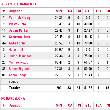
JOVENTUT BADALONA
#
Jugador
MIN
TCA
TCI
%TC
T3A
T3I
1
Yannick Kraag
24:35
0
0
0,0
0
0
9
Ricky Rubio
19:47
4
10
40,00
0
3
11
Jabari Parker
28:45
3
11
27,27
1
5
24
Cameron Hunt
29:45
6
13
46,15
1
4
44
Ante Tomic
20:52
7
10
70,00
0
0
0
Henri Drell
05:07
0
0
0,0
0
0
12
Ludde Hakanson
22:34
3
4
75,00
1
2
23
Michael Ruzic
08:41
2
3
66,67
0
1
35
Simon Birgander
17:36
3
6
50,00
0
0
88
Ádám Hanga
22:18
5
7
71,43
1
3
Equipo
Totales
200
33
64
51,56
4
18
FC BARCELONA
#
Jugador
MIN
TCA
TCI
%TC
T3A
T3I