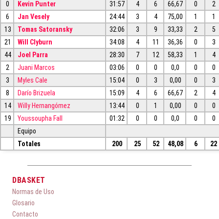
0
Kevin Punter
31:57
4
6
66,67
0
2
6
Jan Vesely
24:44
3
4
75,00
1
1
13
Tomas Satoransky
32:06
3
9
33,33
2
5
21
Will Clyburn
34:08
4
11
36,36
0
3
44
Joel Parra
28:30
7
12
58,33
1
4
2
Juani Marcos
03:06
0
0
0,0
0
0
3
Myles Cale
15:04
0
3
0,00
0
3
8
Darío Brizuela
15:09
4
6
66,67
2
4
14
Willy Hernangómez
13:44
0
1
0,00
0
0
19
Youssoupha Fall
01:32
0
0
0,0
0
0
Equipo
Totales
200
25
52
48,08
6
22
DBASKET
Normas de Uso
Glosario
Contacto