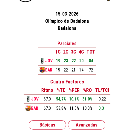
15-03-2026
Olímpico de Badalona
Badalona
Parciales
1C
2C
3C
4C
TOT
JOV
19
23
22
20
84
BAR
15
22
21
14
72
Cuatro Factores
Ritmo
%TE
%PER
%RO
TL/TCI
JOV
67,0
54,7%
10,1%
31,0%
0,22
BAR
67,0
53,8%
11,5%
10,0%
0,31
Básicas
Avanzadas