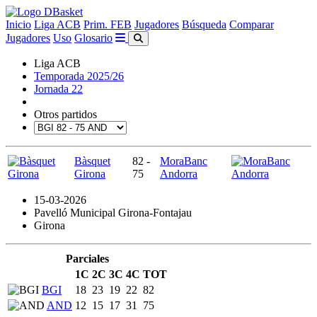
Inicio
Liga ACB
Prim. FEB
Jugadores
Búsqueda
Comparar
Jugadores
Uso
Glosario
Liga ACB
Temporada 2025/26
Jornada 22
Otros partidos
Bàsquet
82 -
MoraBanc
Girona
75
Andorra
15-03-2026
Pavelló Municipal Girona-Fontajau
Girona
Parciales
1C
2C
3C
4C
TOT
BGI
18
23
19
22
82
AND
12
15
17
31
75