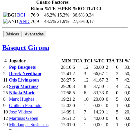
Cuatro Factores
Ritmo
%TE
%PER
%RO
TL/TCI
BGI
76,9
46,2%
15,3%
36,6%
0,34
AND
76,9
48,5%
21,9%
27,8%
0,17
Básicas
Avanzadas
Bàsquet Girona
#
Jugador
MIN
TCA
TCI
%TC
T3A
T3I
%
4
Pep Busquets
28:10
6
12
50,00
2
6
33
5
Derek Needham
15:41
2
3
66,67
1
2
50
11
Otis Livingston
28:27
5
12
41,67
3
7
42
23
Sergi Martínez
29:20
3
8
37,50
1
4
25
25
Nikola Maric
17:58
5
6
83,33
0
0
0,
8
Mark Hughes
19:21
2
10
20,00
0
5
0,
9
Guillem Ferrando
12:02
0
1
0,00
0
1
0,
10
José Vildoza
14:09
1
7
14,29
1
5
20
12
Martinas Geben
19:51
2
5
40,00
0
0
0,
29
Mindaugas Susinskas
15:01
0
1
0,00
0
1
0,