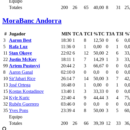
Equipo
Totales
200
26
65
40,00
8
31
25
MoraBanc Andorra
#
Jugador
MIN
TCA
TCI
%TC
T3A
T3I
%
3
Aaron Best
18:30
1
8
12,50
0
6
0,
5
Rafa Luz
11:36
0
1
0,00
0
1
0,
11
Stan Okoye
22:02
6
12
50,00
2
6
33
22
Justin McKoy
18:11
1
7
14,29
1
3
33
99
Artem Pustovyi
20:44
2
3
66,67
0
0
0,
8
Aaron Ganal
02:10
0
0
0,0
0
0
0,
10
Sir'Jabari Rice
26:14
7
14
50,00
3
7
42
13
José Ortega
16:48
0
1
0,00
0
1
0,
15
Kostas Kostadinov
13:40
1
3
33,33
0
0
0,
24
Kyle Kuric
22:40
4
9
44,44
3
4
75
32
Rubén Guerrero
03:46
0
0
0,0
0
0
0,
35
Yves Pons
23:39
4
8
50,00
3
5
60
Equipo
Totales
200
26
66
39,39
12
33
36