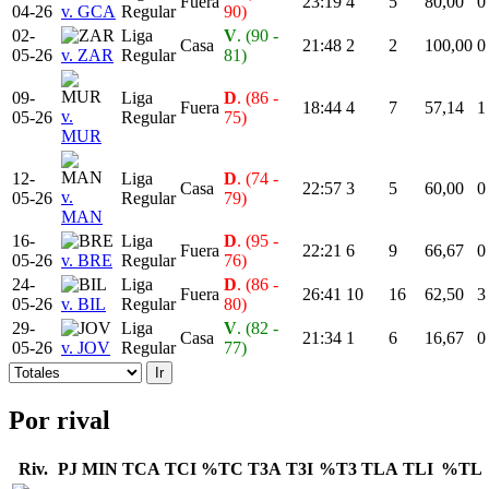
Fuera
23:19
4
5
80,00
0
04-26
v. GCA
Regular
90)
02-
Liga
V
. (90 -
Casa
21:48
2
2
100,00
0
05-26
v. ZAR
Regular
81)
09-
Liga
D
. (86 -
Fuera
18:44
4
7
57,14
1
v.
05-26
Regular
75)
MUR
12-
Liga
D
. (74 -
Casa
22:57
3
5
60,00
0
v.
05-26
Regular
79)
MAN
16-
Liga
D
. (95 -
Fuera
22:21
6
9
66,67
0
05-26
v. BRE
Regular
76)
24-
Liga
D
. (86 -
Fuera
26:41
10
16
62,50
3
05-26
v. BIL
Regular
80)
29-
Liga
V
. (82 -
Casa
21:34
1
6
16,67
0
05-26
v. JOV
Regular
77)
Por rival
Riv.
PJ
MIN
TCA
TCI
%TC
T3A
T3I
%T3
TLA
TLI
%TL