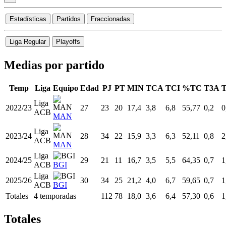
Estadísticas
Partidos
Fraccionadas
Liga Regular
Playoffs
Medias por partido
Temp
Liga
Equipo
Edad
PJ
PT
MIN
TCA
TCI
%TC
T3A
T
Liga
2022/23
27
23
20
17,4
3,8
6,8
55,77
0,2
0
ACB
MAN
Liga
2023/24
28
34
22
15,9
3,3
6,3
52,11
0,8
2
ACB
MAN
Liga
2024/25
29
21
11
16,7
3,5
5,5
64,35
0,7
1
ACB
BGI
Liga
2025/26
30
34
25
21,2
4,0
6,7
59,65
0,7
1
ACB
BGI
Totales
4 temporadas
112
78
18,0
3,6
6,4
57,30
0,6
1
Totales