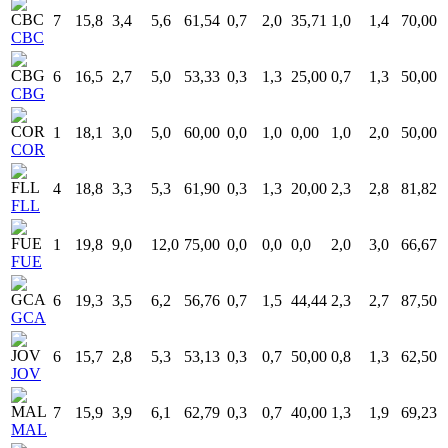
7
15,8
3,4
5,6
61,54
0,7
2,0
35,71
1,0
1,4
70,00
CBC
6
16,5
2,7
5,0
53,33
0,3
1,3
25,00
0,7
1,3
50,00
CBG
1
18,1
3,0
5,0
60,00
0,0
1,0
0,00
1,0
2,0
50,00
COR
4
18,8
3,3
5,3
61,90
0,3
1,3
20,00
2,3
2,8
81,82
FLL
1
19,8
9,0
12,0
75,00
0,0
0,0
0,0
2,0
3,0
66,67
FUE
6
19,3
3,5
6,2
56,76
0,7
1,5
44,44
2,3
2,7
87,50
GCA
6
15,7
2,8
5,3
53,13
0,3
0,7
50,00
0,8
1,3
62,50
JOV
7
15,9
3,9
6,1
62,79
0,3
0,7
40,00
1,3
1,9
69,23
MAL