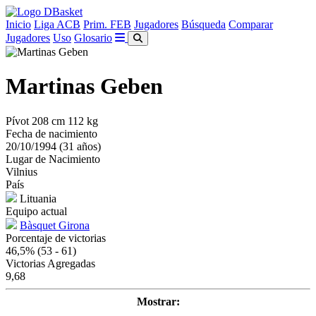
Inicio
Liga ACB
Prim. FEB
Jugadores
Búsqueda
Comparar
Jugadores
Uso
Glosario
Martinas Geben
Pívot
208 cm
112 kg
Fecha de nacimiento
20/10/1994 (31 años)
Lugar de Nacimiento
Vilnius
País
Lituania
Equipo actual
Bàsquet Girona
Porcentaje de victorias
46,5%
(53 - 61)
Victorias Agregadas
9,68
Mostrar: