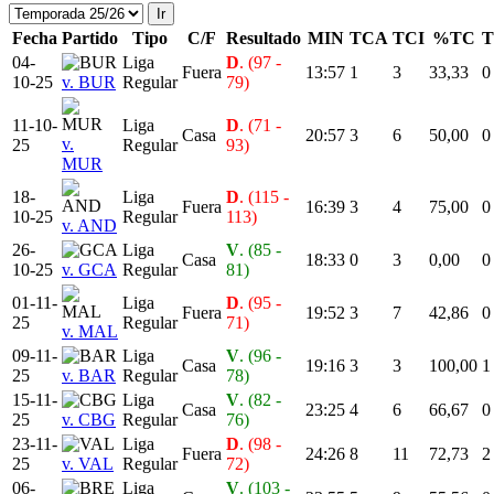
Fecha
Partido
Tipo
C/F
Resultado
MIN
TCA
TCI
%TC
T
04-
Liga
D
. (97 -
Fuera
13:57
1
3
33,33
0
10-25
v. BUR
Regular
79)
11-10-
Liga
D
. (71 -
Casa
20:57
3
6
50,00
0
v.
25
Regular
93)
MUR
18-
Liga
D
. (115 -
Fuera
16:39
3
4
75,00
0
10-25
Regular
113)
v. AND
26-
Liga
V
. (85 -
Casa
18:33
0
3
0,00
0
10-25
v. GCA
Regular
81)
01-11-
Liga
D
. (95 -
Fuera
19:52
3
7
42,86
0
25
Regular
71)
v. MAL
09-11-
Liga
V
. (96 -
Casa
19:16
3
3
100,00
1
25
v. BAR
Regular
78)
15-11-
Liga
V
. (82 -
Casa
23:25
4
6
66,67
0
25
v. CBG
Regular
76)
23-11-
Liga
D
. (98 -
Fuera
24:26
8
11
72,73
2
25
v. VAL
Regular
72)
06-
Liga
V
. (103 -