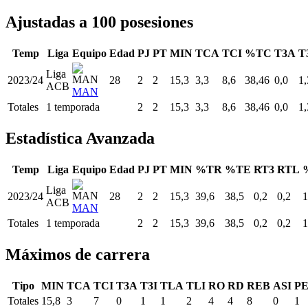
Ajustadas a 100 posesiones
Temp
Liga
Equipo
Edad
PJ
PT
MIN
TCA
TCI
%TC
T3A
T
Liga
2023/24
28
2
2
15,3
3,3
8,6
38,46
0,0
1,
ACB
MAN
Totales
1 temporada
2
2
15,3
3,3
8,6
38,46
0,0
1,
Estadística Avanzada
Temp
Liga
Equipo
Edad
PJ
PT
MIN
%TR
%TE
RT3
RTL
Liga
2023/24
28
2
2
15,3
39,6
38,5
0,2
0,2
1
ACB
MAN
Totales
1 temporada
2
2
15,3
39,6
38,5
0,2
0,2
1
Máximos de carrera
Tipo
MIN
TCA
TCI
T3A
T3I
TLA
TLI
RO
RD
REB
ASI
P
Totales
15,8
3
7
0
1
1
2
4
4
8
0
1