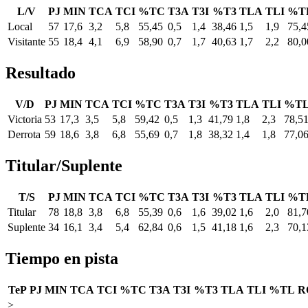
L/V
PJ
MIN
TCA
TCI
%TC
T3A
T3I
%T3
TLA
TLI
%T
Local
57
17,6
3,2
5,8
55,45
0,5
1,4
38,46
1,5
1,9
75,4
Visitante
55
18,4
4,1
6,9
58,90
0,7
1,7
40,63
1,7
2,2
80,0
Resultado
V/D
PJ
MIN
TCA
TCI
%TC
T3A
T3I
%T3
TLA
TLI
%T
Victoria
53
17,3
3,5
5,8
59,42
0,5
1,3
41,79
1,8
2,3
78,5
Derrota
59
18,6
3,8
6,8
55,69
0,7
1,8
38,32
1,4
1,8
77,0
Titular/Suplente
T/S
PJ
MIN
TCA
TCI
%TC
T3A
T3I
%T3
TLA
TLI
%T
Titular
78
18,8
3,8
6,8
55,39
0,6
1,6
39,02
1,6
2,0
81,7
Suplente
34
16,1
3,4
5,4
62,84
0,6
1,5
41,18
1,6
2,3
70,1
Tiempo en pista
TeP
PJ
MIN
TCA
TCI
%TC
T3A
T3I
%T3
TLA
TLI
%TL
R
>