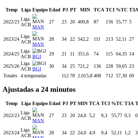
Temp
Liga
Equipo
Edad
PJ
PT
MIN
TCA
TCI
%TC
T3
Liga
2022/23
27
23
20
400,8
87
156
55,77
5
ACB
MAN
Liga
2023/24
28
34
22
542,2
111
213
52,11
27
ACB
MAN
Liga
2024/25
29
21
11
351,6
74
115
64,35
14
ACB
BGI
Liga
2025/26
30
34
25
721,2
136
228
59,65
23
ACB
BGI
Totales
4 temporadas
112
78
2.015,8
408
712
57,30
69
Ajustadas a 24 minutos
Temp
Liga
Equipo
Edad
PJ
PT
MIN
TCA
TCI
%TC
T3A
T
Liga
2022/23
27
23
20
24,0
5,2
9,3
55,77
0,3
0
ACB
MAN
Liga
2023/24
28
34
22
24,0
4,9
9,4
52,11
1,2
3
ACB
MAN