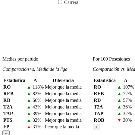
Carrera
Medias por partido
Por 100 Posesiones
Comparación vs. Media de la liga
Comparación vs. Medi
Estadística
Δ
Diferencia
Estadística
Δ
RO
▲
118%
Mejor que la media
RO
▲
107%
REB
▲
82%
Mejor que la media
REB
▲
72%
RD
▲
66%
Mejor que la media
RD
▲
57%
T2A
▲
43%
Mejor que la media
T2A
▲
36%
TAP
▲
39%
Mejor que la media
TAP
▲
32%
PTS
▲
32%
Mejor que la media
ROB
▼
30%
FP
▲
31%
Peor que la media
+
+