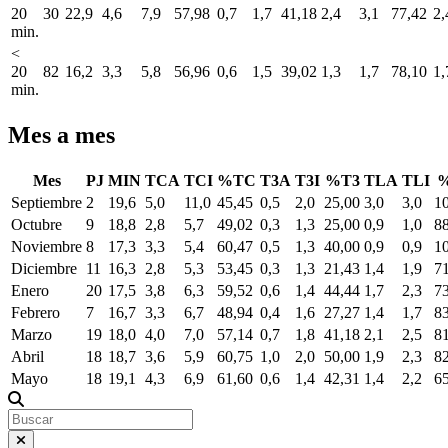
20
30
22,9
4,6
7,9
57,98
0,7
1,7
41,18
2,4
3,1
77,42
2,
min.
<
20
82
16,2
3,3
5,8
56,96
0,6
1,5
39,02
1,3
1,7
78,10
1,
min.
Mes a mes
Mes
PJ
MIN
TCA
TCI
%TC
T3A
T3I
%T3
TLA
TLI
Septiembre
2
19,6
5,0
11,0
45,45
0,5
2,0
25,00
3,0
3,0
1
Octubre
9
18,8
2,8
5,7
49,02
0,3
1,3
25,00
0,9
1,0
8
Noviembre
8
17,3
3,3
5,4
60,47
0,5
1,3
40,00
0,9
0,9
1
Diciembre
11
16,3
2,8
5,3
53,45
0,3
1,3
21,43
1,4
1,9
7
Enero
20
17,5
3,8
6,3
59,52
0,6
1,4
44,44
1,7
2,3
7
Febrero
7
16,7
3,3
6,7
48,94
0,4
1,6
27,27
1,4
1,7
8
Marzo
19
18,0
4,0
7,0
57,14
0,7
1,8
41,18
2,1
2,5
8
Abril
18
18,7
3,6
5,9
60,75
1,0
2,0
50,00
1,9
2,3
8
Mayo
18
19,1
4,3
6,9
61,60
0,6
1,4
42,31
1,4
2,2
6