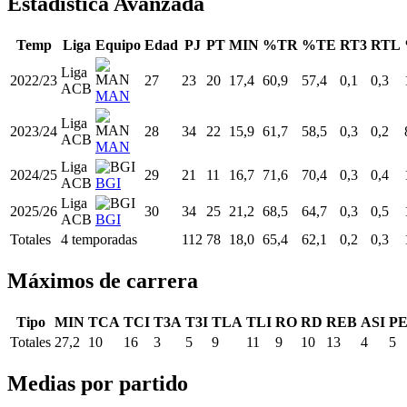
Estadística Avanzada
Temp
Liga
Equipo
Edad
PJ
PT
MIN
%TR
%TE
RT3
RTL
Liga
2022/23
27
23
20
17,4
60,9
57,4
0,1
0,3
ACB
MAN
Liga
2023/24
28
34
22
15,9
61,7
58,5
0,3
0,2
ACB
MAN
Liga
2024/25
29
21
11
16,7
71,6
70,4
0,3
0,4
ACB
BGI
Liga
2025/26
30
34
25
21,2
68,5
64,7
0,3
0,5
ACB
BGI
Totales
4 temporadas
112
78
18,0
65,4
62,1
0,2
0,3
Máximos de carrera
Tipo
MIN
TCA
TCI
T3A
T3I
TLA
TLI
RO
RD
REB
ASI
P
Totales
27,2
10
16
3
5
9
11
9
10
13
4
5
Medias por partido