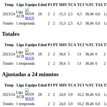
Temp
Liga
Equipo
Edad
PJ
PT
MIN
TCA
TCI
%TC
T3A
T
Liga
2023/24
28
2
2
15,3
2,5
6,5
38,46
0,0
1,
ACB
MAN
Totales
1 temporada
2
2
15,3
2,5
6,5
38,46
0,0
1,
Totales
Temp
Liga
Equipo
Edad
PJ
PT
MIN
TCA
TCI
%TC
T3A
T
Liga
2023/24
28
2
2
30,6
5
13
38,46
0
2
ACB
MAN
Totales
1 temporada
2
2
30,6
5
13
38,46
0
2
Ajustadas a 24 minutos
Temp
Liga
Equipo
Edad
PJ
PT
MIN
TCA
TCI
%TC
T3A
T
Liga
2023/24
28
2
2
24,0
3,9
10,2
38,46
0,0
1,
ACB
MAN
Totales
1 temporada
2
2
24,0
3,9
10,2
38,46
0,0
1,