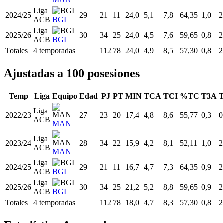
Liga
2024/25
29
21
11
24,0
5,1
7,8
64,35
1,0
2
ACB
BGI
Liga
2025/26
30
34
25
24,0
4,5
7,6
59,65
0,8
2
ACB
BGI
Totales
4 temporadas
112
78
24,0
4,9
8,5
57,30
0,8
2
Ajustadas a 100 posesiones
Temp
Liga
Equipo
Edad
PJ
PT
MIN
TCA
TCI
%TC
T3A
T
Liga
2022/23
27
23
20
17,4
4,8
8,6
55,77
0,3
0
ACB
MAN
Liga
2023/24
28
34
22
15,9
4,2
8,1
52,11
1,0
2
ACB
MAN
Liga
2024/25
29
21
11
16,7
4,7
7,3
64,35
0,9
2
ACB
BGI
Liga
2025/26
30
34
25
21,2
5,2
8,8
59,65
0,9
2
ACB
BGI
Totales
4 temporadas
112
78
18,0
4,7
8,3
57,30
0,8
2