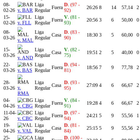
08-
Liga
D
. (97 -
Fuera
26:26
8
14
57,14
2
02-26
v. BAR
Regular
92)
15-
Liga
V
. (81 -
Fuera
20:56
3
6
50,00
0
02-26
v. FLL
Regular
93)
08-
Liga
D
. (83 -
Casa
18:30
3
5
60,00
0
03-26
Regular
90)
v. MAL
15-
Liga
V
. (82 -
Casa
19:51
2
5
40,00
0
03-26
Regular
75)
v. AND
22-
Liga
D
. (94 -
Fuera
18:56
7
9
77,78
2
03-26
v. BAS
Regular
81)
28-
Liga
D
. (93 -
Casa
27:09
4
6
66,67
2
v.
03-26
Regular
95)
RMA
04-
Liga
V
. (84 -
Fuera
19:28
4
6
66,67
2
04-26
v. CBG
Regular
91)
11-04-
Liga
D
. (97 -
Fuera
24:21
5
9
55,56
1
26
v. CBC
Regular
94)
19-
Liga
D
. (81 -
Casa
25:15
5
9
55,56
2
04-26
v. VAL
Regular
84)
25-
Liga
D
. (100 -