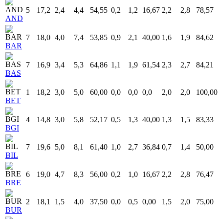
5
17,2
2,4
4,4
54,55
0,2
1,2
16,67
2,2
2,8
78,57
AND
7
18,0
4,0
7,4
53,85
0,9
2,1
40,00
1,6
1,9
84,62
BAR
7
16,9
3,4
5,3
64,86
1,1
1,9
61,54
2,3
2,7
84,21
BAS
1
18,2
3,0
5,0
60,00
0,0
0,0
0,0
2,0
2,0
100,00
BET
4
14,8
3,0
5,8
52,17
0,5
1,3
40,00
1,3
1,5
83,33
BGI
7
19,6
5,0
8,1
61,40
1,0
2,7
36,84
0,7
1,4
50,00
BIL
6
19,0
4,7
8,3
56,00
0,2
1,0
16,67
2,2
2,8
76,47
BRE
2
18,1
1,5
4,0
37,50
0,0
0,5
0,00
1,5
2,0
75,00
BUR