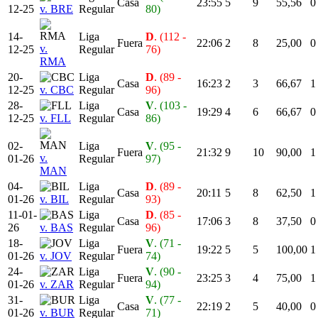
Casa
23:55
5
9
55,56
0
12-25
v. BRE
Regular
80)
14-
Liga
D
. (112 -
Fuera
22:06
2
8
25,00
0
v.
12-25
Regular
76)
RMA
20-
Liga
D
. (89 -
Casa
16:23
2
3
66,67
1
12-25
v. CBC
Regular
96)
28-
Liga
V
. (103 -
Casa
19:29
4
6
66,67
0
12-25
v. FLL
Regular
86)
02-
Liga
V
. (95 -
Fuera
21:32
9
10
90,00
1
v.
01-26
Regular
97)
MAN
04-
Liga
D
. (89 -
Casa
20:11
5
8
62,50
1
01-26
v. BIL
Regular
93)
11-01-
Liga
D
. (85 -
Casa
17:06
3
8
37,50
0
26
v. BAS
Regular
96)
18-
Liga
V
. (71 -
Fuera
19:22
5
5
100,00
1
01-26
v. JOV
Regular
74)
24-
Liga
V
. (90 -
Fuera
23:25
3
4
75,00
1
01-26
v. ZAR
Regular
94)
31-
Liga
V
. (77 -
Casa
22:19
2
5
40,00
0
01-26
v. BUR
Regular
71)