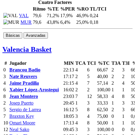
Cuatro Factores
Ritmo
%TE
%PER
%RO
TL/TCI
VAL
79,6
71,2%
17,9%
46,9%
0,24
MUR
79,6
43,8%
6,4%
25,0%
0,18
Básicas
Avanzadas
Valencia Basket
#
Jugador
MIN
TCA
TCI
%TC
T3A
T3I
0
Brancou Badio
22:13
4
6
66,67
2
3
6
3
Nate Reuvers
17:17
2
5
40,00
2
2
1
4
Jaime Pradilla
21:15
4
7
57,14
2
4
5
6
Xabier López-Arostegui
16:02
2
2
100,00
1
1
1
8
Jean Montero
23:03
7
12
58,33
4
8
5
2
Josep Puerto
20:45
1
3
33,33
1
3
3
5
Sergio de Larrea
16:12
5
8
62,50
2
3
6
7
Braxton Key
18:05
3
4
75,00
0
1
0,
10
Omari Moore
17:13
4
8
50,00
1
1
1
12
Neal Sako
09:45
3
3
100,00
0
0
0,