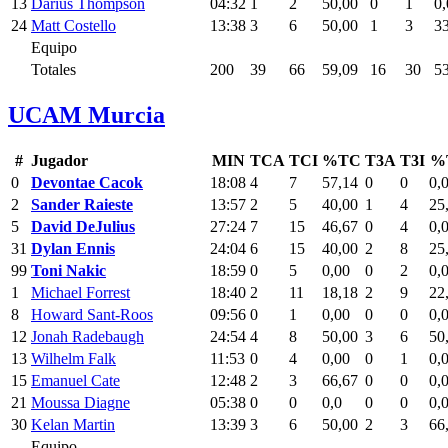
13
Darius Thompson
04:32
1
2
50,00
0
1
0,
24
Matt Costello
13:38
3
6
50,00
1
3
3
Equipo
Totales
200
39
66
59,09
16
30
5
UCAM Murcia
#
Jugador
MIN
TCA
TCI
%TC
T3A
T3I
%
0
Devontae Cacok
18:08
4
7
57,14
0
0
0,
2
Sander Raieste
13:57
2
5
40,00
1
4
25
5
David DeJulius
27:24
7
15
46,67
0
4
0,
31
Dylan Ennis
24:04
6
15
40,00
2
8
25
99
Toni Nakic
18:59
0
5
0,00
0
2
0,
1
Michael Forrest
18:40
2
11
18,18
2
9
22
8
Howard Sant-Roos
09:56
0
1
0,00
0
0
0,
12
Jonah Radebaugh
24:54
4
8
50,00
3
6
50
13
Wilhelm Falk
11:53
0
4
0,00
0
1
0,
15
Emanuel Cate
12:48
2
3
66,67
0
0
0,
21
Moussa Diagne
05:38
0
0
0,0
0
0
0,
30
Kelan Martin
13:39
3
6
50,00
2
3
66
Equipo