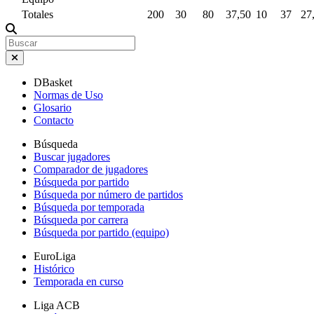
Totales
200
30
80
37,50
10
37
27
DBasket
Normas de Uso
Glosario
Contacto
Búsqueda
Buscar jugadores
Comparador de jugadores
Búsqueda por partido
Búsqueda por número de partidos
Búsqueda por temporada
Búsqueda por carrera
Búsqueda por partido (equipo)
EuroLiga
Histórico
Temporada en curso
Liga ACB