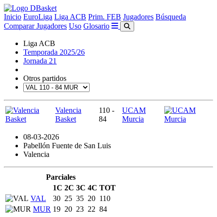
Inicio
EuroLiga
Liga ACB
Prim. FEB
Jugadores
Búsqueda
Comparar Jugadores
Uso
Glosario
Liga ACB
Temporada 2025/26
Jornada 21
Otros partidos
Valencia
110 -
UCAM
Basket
84
Murcia
08-03-2026
Pabellón Fuente de San Luis
Valencia
Parciales
1C
2C
3C
4C
TOT
VAL
30
25
35
20
110
MUR
19
20
23
22
84