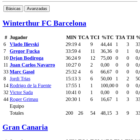
Básicas
Avanzadas
Winterthur FC Barcelona
#
Jugador
MIN
TCA
TCI
%TC
T3A
T3I
%
6
Vlado Ilievski
29:19
4
9
44,44
1
3
3
7
Gregor Fucka
33:59
4
11
36,36
0
1
0,
10
Dejan Bodiroga
36:24
9
12
75,00
0
0
0,
11
Juan Carlos Navarro
10:27
0
2
0,00
0
0
0,
33
Marc Gasol
25:32
4
6
66,67
0
0
0,
8
Jordi Trias
15:13
3
6
50,00
1
2
5
14
Rodrigo de la Fuente
17:55
1
1
100,00
0
0
0,
32
Victor Sada
10:41
0
1
0,00
0
0
0,
44
Roger Grimau
20:30
1
6
16,67
1
3
3
Equipo
Totales
200
26
54
48,15
3
9
3
Gran Canaria