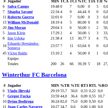
#
Jugador
MIN
TCA
TCI
%TC
T3A
T3I
%
6
Salva Camps
19:48
0
7
0,00
0
5
0,
7
Sitapha Savané
22:34
4
9
44,44
0
0
0,
11
Roberto Guerra
32:01
0
7
0,00
0
3
0,
15
William McDonald
18:19
4
5
80,00
0
0
0,
20
Jim Moran
29:04
3
6
50,00
1
2
50
5
Jason Klein
17:29
2
4
50,00
1
3
33
8
Ime Udoka
21:38
4
13
30,77
3
4
75
Eduardo Hernández-
16
23:57
7
11
63,64
0
0
0,
Sonseca
45
Víctor Baldo
15:10
2
4
50,00
0
1
0,
Equipo
Totales
200
26
66
39,39
5
18
27
Winterthur FC Barcelona
#
Jugador
MIN
%TR
%TE
RT3
RTL
%RO
6
Vlado Ilievski
29:19
55,7
50,0
0,33
0,22
0,0
7
Gregor Fucka
33:59
44,0
36,4
0,09
0,55
10,7
10
Dejan Bodiroga
36:24
82,0
75,0
0,00
0,50
0,0
11
Juan Carlos Navarro
10:27
34,7
0,0
0,00
1,00
0,0