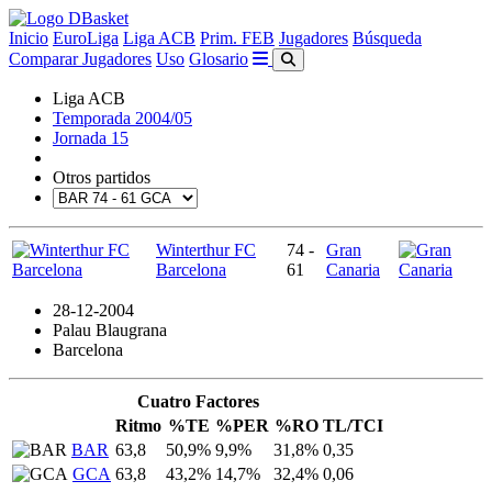
Inicio
EuroLiga
Liga ACB
Prim. FEB
Jugadores
Búsqueda
Comparar Jugadores
Uso
Glosario
Liga ACB
Temporada 2004/05
Jornada 15
Otros partidos
Winterthur FC
74 -
Gran
Barcelona
61
Canaria
28-12-2004
Palau Blaugrana
Barcelona
Cuatro Factores
Ritmo
%TE
%PER
%RO
TL/TCI
BAR
63,8
50,9%
9,9%
31,8%
0,35
GCA
63,8
43,2%
14,7%
32,4%
0,06