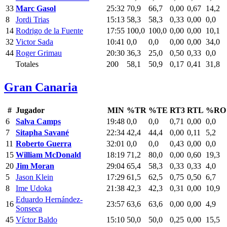
33
Marc Gasol
25:32
70,9
66,7
0,00
0,67
14,2
8
Jordi Trias
15:13
58,3
58,3
0,33
0,00
0,0
14
Rodrigo de la Fuente
17:55
100,0
100,0
0,00
0,00
10,1
32
Victor Sada
10:41
0,0
0,0
0,00
0,00
34,0
44
Roger Grimau
20:30
36,3
25,0
0,50
0,33
0,0
Totales
200
58,1
50,9
0,17
0,41
31,8
Gran Canaria
#
Jugador
MIN
%TR
%TE
RT3
RTL
%RO
6
Salva Camps
19:48
0,0
0,0
0,71
0,00
0,0
7
Sitapha Savané
22:34
42,4
44,4
0,00
0,11
5,2
11
Roberto Guerra
32:01
0,0
0,0
0,43
0,00
0,0
15
William McDonald
18:19
71,2
80,0
0,00
0,60
19,3
20
Jim Moran
29:04
65,4
58,3
0,33
0,33
4,0
5
Jason Klein
17:29
61,5
62,5
0,75
0,50
6,7
8
Ime Udoka
21:38
42,3
42,3
0,31
0,00
10,9
Eduardo Hernández-
16
23:57
63,6
63,6
0,00
0,00
4,9
Sonseca
45
Víctor Baldo
15:10
50,0
50,0
0,25
0,00
15,5