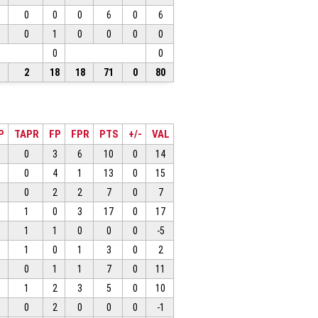
0
0
0
6
0
6
0
1
0
0
0
0
0
0
2
18
18
71
0
80
P
TAPR
FP
FPR
PTS
+/-
VAL
0
3
6
10
0
14
0
4
1
13
0
15
0
2
2
7
0
7
1
0
3
17
0
17
1
1
0
0
0
-5
1
0
1
3
0
2
0
1
1
7
0
11
1
2
3
5
0
10
0
2
0
0
0
-1