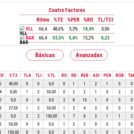
Cuatro Factores
Ritmo
%TE
%PER
%RO
TL/TCI
VLL
66,4
48,6%
5,3%
18,4%
0,06
BAR
66,4
53,5%
5,6%
15,2%
0,23
Básicas
Avanzadas
3I
%T3
TLA
TLI
%TL
RO
RD
REB
ASI
PER
ROB
TA
5
40,00
0
0
0,0
0
1
1
2
1
0
0
4
0,00
1
2
50,00
0
2
2
1
0
2
2
0
0,0
0
0
0,0
2
8
10
1
0
0
0
8
37,50
1
2
50,00
1
3
4
2
0
0
0
0
0,0
2
2
100,00
1
7
8
2
1
1
2
2
50,00
0
0
0,0
1
2
3
0
0
0
0
1
100,00
0
0
0,0
2
3
5
1
0
0
0