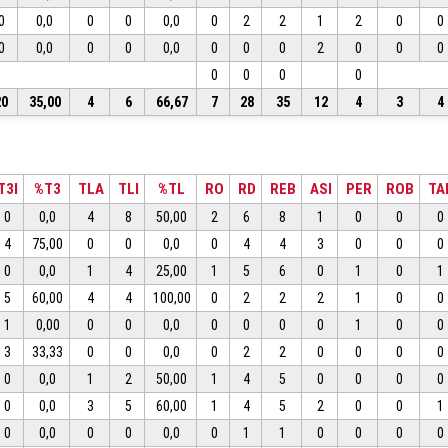
0
0,0
0
0
0,0
0
2
2
1
2
0
0
0
0,0
0
0
0,0
0
0
0
2
0
0
0
0
0
0
0
20
35,00
4
6
66,67
7
28
35
12
4
3
4
T3I
%T3
TLA
TLI
%TL
RO
RD
REB
ASI
PER
ROB
TA
0
0,0
4
8
50,00
2
6
8
1
0
0
0
4
75,00
0
0
0,0
0
4
4
3
0
0
0
0
0,0
1
4
25,00
1
5
6
0
1
0
1
5
60,00
4
4
100,00
0
2
2
2
1
0
0
1
0,00
0
0
0,0
0
0
0
0
1
0
0
3
33,33
0
0
0,0
0
2
2
0
0
0
0
0
0,0
1
2
50,00
1
4
5
0
0
0
0
0
0,0
3
5
60,00
1
4
5
2
0
0
1
0
0,0
0
0
0,0
0
1
1
0
0
0
0