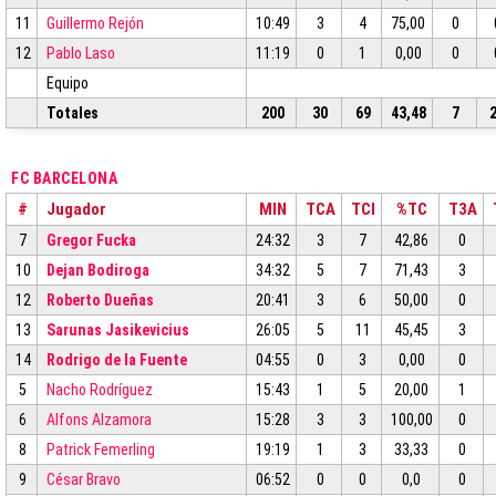
11
Guillermo Rejón
10:49
3
4
75,00
0
12
Pablo Laso
11:19
0
1
0,00
0
Equipo
Totales
200
30
69
43,48
7
FC BARCELONA
#
Jugador
MIN
TCA
TCI
%TC
T3A
7
Gregor Fucka
24:32
3
7
42,86
0
10
Dejan Bodiroga
34:32
5
7
71,43
3
12
Roberto Dueñas
20:41
3
6
50,00
0
13
Sarunas Jasikevicius
26:05
5
11
45,45
3
14
Rodrigo de la Fuente
04:55
0
3
0,00
0
5
Nacho Rodríguez
15:43
1
5
20,00
1
6
Alfons Alzamora
15:28
3
3
100,00
0
8
Patrick Femerling
19:19
1
3
33,33
0
9
César Bravo
06:52
0
0
0,0
0