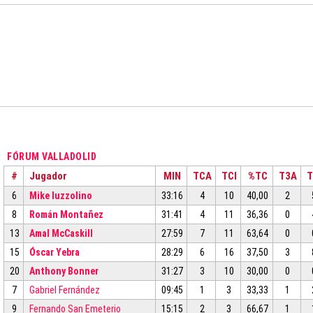
FÓRUM VALLADOLID
#
Jugador
MIN
TCA
TCI
%TC
T3A
T
6
Mike Iuzzolino
33:16
4
10
40,00
2
8
Román Montañez
31:41
4
11
36,36
0
13
Amal McCaskill
27:59
7
11
63,64
0
15
Óscar Yebra
28:29
6
16
37,50
3
20
Anthony Bonner
31:27
3
10
30,00
0
7
Gabriel Fernández
09:45
1
3
33,33
1
9
Fernando San Emeterio
15:15
2
3
66,67
1