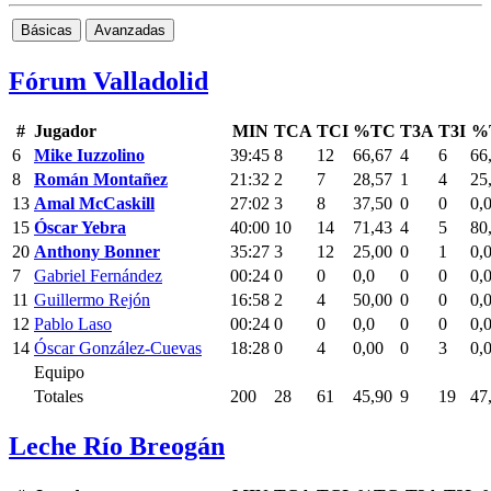
Básicas
Avanzadas
Fórum Valladolid
#
Jugador
MIN
TCA
TCI
%TC
T3A
T3I
%
6
Mike Iuzzolino
39:45
8
12
66,67
4
6
66
8
Román Montañez
21:32
2
7
28,57
1
4
25
13
Amal McCaskill
27:02
3
8
37,50
0
0
0,
15
Óscar Yebra
40:00
10
14
71,43
4
5
80
20
Anthony Bonner
35:27
3
12
25,00
0
1
0,
7
Gabriel Fernández
00:24
0
0
0,0
0
0
0,
11
Guillermo Rejón
16:58
2
4
50,00
0
0
0,
12
Pablo Laso
00:24
0
0
0,0
0
0
0,
14
Óscar González-Cuevas
18:28
0
4
0,00
0
3
0,
Equipo
Totales
200
28
61
45,90
9
19
47
Leche Río Breogán