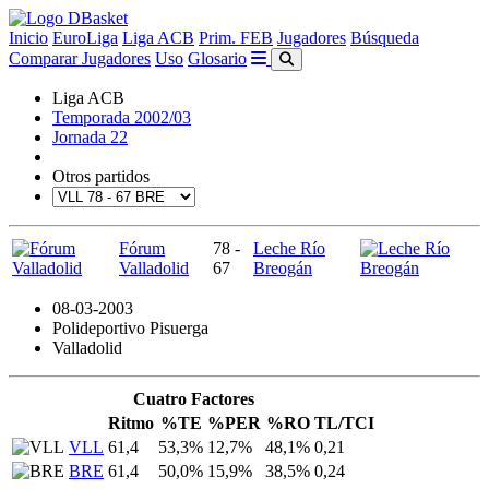
Inicio
EuroLiga
Liga ACB
Prim. FEB
Jugadores
Búsqueda
Comparar Jugadores
Uso
Glosario
Liga ACB
Temporada 2002/03
Jornada 22
Otros partidos
Fórum
78 -
Leche Río
Valladolid
67
Breogán
08-03-2003
Polideportivo Pisuerga
Valladolid
Cuatro Factores
Ritmo
%TE
%PER
%RO
TL/TCI
VLL
61,4
53,3%
12,7%
48,1%
0,21
BRE
61,4
50,0%
15,9%
38,5%
0,24