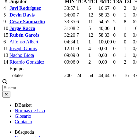
#
Jugador
MIN
TCA
TCI
%TC
T3A
T3I
4
Javi Rodríguez
33:57
1
6
16,67
0
2
0,
5
Devin Davis
34:00
7
12
58,33
0
1
0,
9
César Sanmartín
33:35
6
11
54,55
5
8
6
10
Jorge Racca
31:08
2
5
40,00
1
1
1
15
Rubén Garcés
32:20
7
12
58,33
0
0
0,
6
Alfonso Albert
04:34
1
1
100,00
0
0
0,
11
Joseph Gomis
12:11
0
4
0,00
0
1
0,
13
Nacho Biota
09:09
0
1
0,00
0
1
0,
14
Ricardo González
09:06
0
2
0,00
0
2
0,
Equipo
Totales
200
24
54
44,44
6
16
3
DBasket
Normas de Uso
Glosario
Contacto
Búsqueda