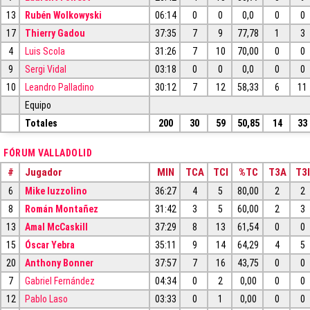
13
Rubén Wolkowyski
06:14
0
0
0,0
0
0
17
Thierry Gadou
37:35
7
9
77,78
1
3
4
Luis Scola
31:26
7
10
70,00
0
0
9
Sergi Vidal
03:18
0
0
0,0
0
0
10
Leandro Palladino
30:12
7
12
58,33
6
11
Equipo
Totales
200
30
59
50,85
14
33
FÓRUM VALLADOLID
#
Jugador
MIN
TCA
TCI
%TC
T3A
T3I
6
Mike Iuzzolino
36:27
4
5
80,00
2
2
8
Román Montañez
31:42
3
5
60,00
2
3
13
Amal McCaskill
37:29
8
13
61,54
0
0
15
Óscar Yebra
35:11
9
14
64,29
4
5
20
Anthony Bonner
37:57
7
16
43,75
0
0
7
Gabriel Fernández
04:34
0
2
0,00
0
0
12
Pablo Laso
03:33
0
1
0,00
0
0