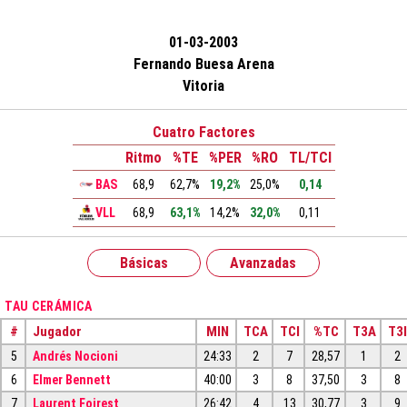
01-03-2003
Fernando Buesa Arena
Vitoria
Cuatro Factores
Ritmo
%TE
%PER
%RO
TL/TCI
BAS
68,9
62,7%
19,2%
25,0%
0,14
VLL
68,9
63,1%
14,2%
32,0%
0,11
Básicas
Avanzadas
TAU CERÁMICA
#
Jugador
MIN
TCA
TCI
%TC
T3A
T3I
5
Andrés Nocioni
24:33
2
7
28,57
1
2
6
Elmer Bennett
40:00
3
8
37,50
3
8
7
Laurent Foirest
26:42
4
13
30,77
3
9