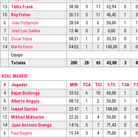
13
Tellis Frank
38:30
9
17
52,94
0
0
15
Roy Fisher
26:13
5
11
45,45
1
3
6
Joan Peñarroya
28:54
3
6
50,00
1
1
7
José Luis Galilea
12:46
0
3
0,00
0
1
12
Óscar Yebra
08:21
1
3
33,33
0
1
14
Martín Ferrer
04:02
1
1
100,00
0
0
Equipo
Totales
200
28
65
43,08
3
8
REAL MADRID
#
Jugador
MIN
TCA
TCI
%TC
T3A
T3
4
Dejan Bodiroga
33:52
6
10
60,00
1
2
5
Alberto Angulo
08:10
1
2
50,00
1
1
11
Ismael Santos
22:47
1
1
100,00
0
0
12
Mikhail Mikhailov
22:26
2
4
50,00
0
0
14
Juan Antonio Orenga
14:16
5
7
71,43
0
0
6
Paul Rogers
15:34
3
4
75,00
0
0