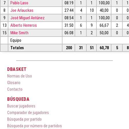
7
Pablo Laso
08:19
1
1
100,00
1
1
8
Joe Arlauckas
27:44
4
10
40,00
0
0
9
José Miguel Antúnez
08:54
1
1
100,00
0
0
13
Alberto Herreros
31:50
6
9
66,67
2
4
15
Mike Smith
06:08
1
2
50,00
0
0
Equipo
Totales
200
31
51
60,78
5
8
DBASKET
Normas de Uso
Glosario
Contacto
BÚSQUEDA
Buscar jugadores
Comparador de jugadores
Búsqueda por partido
Búsqueda por número de partidos