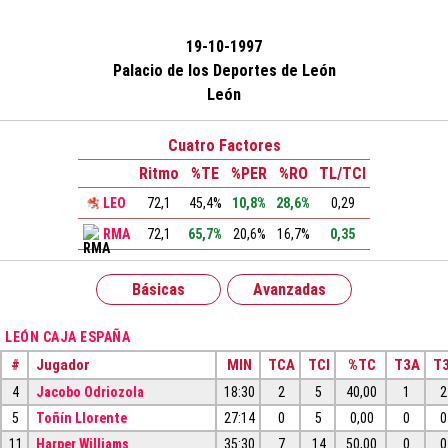
19-10-1997
Palacio de los Deportes de León
León
Cuatro Factores
Ritmo
%TE
%PER
%RO
TL/TCI
LEO
72,1
45,4%
10,8%
28,6%
0,29
RMA
72,1
65,7%
20,6%
16,7%
0,35
Básicas
Avanzadas
LEÓN CAJA ESPAÑA
#
Jugador
MIN
TCA
TCI
%TC
T3A
T3
4
Jacobo Odriozola
18:30
2
5
40,00
1
2
5
Toñín Llorente
27:14
0
5
0,00
0
0
11
Harper Williams
35:30
7
14
50,00
0
0