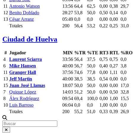
11
Antonio Watson
13:56
64,4
62,5
0,00
0,38
29,7
12
Benito Doblado
28:27
53,8
50,0
0,50
0,14
0,0
13
César Arranz
05:49
0,0
0,0
0,00
0,00
0,0
Totales
200
56,4
53,2
0,22
0,25
31,0
Ciudad de Huelva
#
Jugador
MIN
%TR
%TE
RT3
RTL
%RO
4
Laurent Sciarra
33:56
56,4
37,5
0,75
0,75
0,0
6
Mike Hansen
40:00
56,7
50,0
0,40
0,27
3,8
11
Granger Hall
37:56
74,6
77,8
0,00
1,11
0,0
13
Jeff Martin
40:00
38,5
38,5
0,54
0,00
0,0
15
Juan José Llamas
18:07
50,0
50,0
0,00
0,00
17,0
7
Quique López
14:03
51,2
50,0
0,00
0,50
32,8
8
Álex Rodríguez
09:54
69,4
100,0
0,00
1,00
15,5
10
Luis Barroso
06:04
0,0
0,0
1,00
0,00
0,0
Totales
200
55,2
51,0
0,33
0,39
26,9