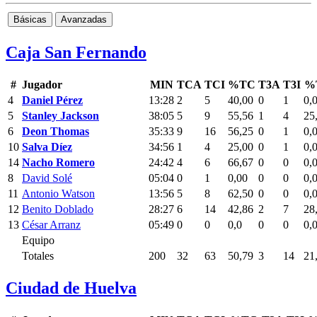
Básicas
Avanzadas
Caja San Fernando
#
Jugador
MIN
TCA
TCI
%TC
T3A
T3I
%
4
Daniel Pérez
13:28
2
5
40,00
0
1
0,
5
Stanley Jackson
38:05
5
9
55,56
1
4
25
6
Deon Thomas
35:33
9
16
56,25
0
1
0,
10
Salva Díez
34:56
1
4
25,00
0
1
0,
14
Nacho Romero
24:42
4
6
66,67
0
0
0,
8
David Solé
05:04
0
1
0,00
0
0
0,
11
Antonio Watson
13:56
5
8
62,50
0
0
0,
12
Benito Doblado
28:27
6
14
42,86
2
7
28
13
César Arranz
05:49
0
0
0,0
0
0
0,
Equipo
Totales
200
32
63
50,79
3
14
21
Ciudad de Huelva