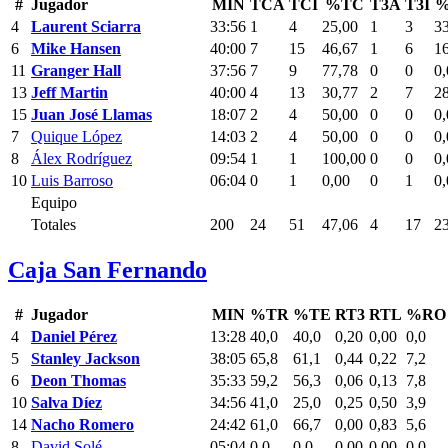
#
Jugador
MIN
TCA
TCI
%TC
T3A
T3I
%
4
Laurent Sciarra
33:56
1
4
25,00
1
3
3
6
Mike Hansen
40:00
7
15
46,67
1
6
1
11
Granger Hall
37:56
7
9
77,78
0
0
0,
13
Jeff Martin
40:00
4
13
30,77
2
7
2
15
Juan José Llamas
18:07
2
4
50,00
0
0
0,
7
Quique López
14:03
2
4
50,00
0
0
0,
8
Álex Rodríguez
09:54
1
1
100,00
0
0
0,
10
Luis Barroso
06:04
0
1
0,00
0
1
0,
Equipo
Totales
200
24
51
47,06
4
17
2
Caja San Fernando
#
Jugador
MIN
%TR
%TE
RT3
RTL
%RO
4
Daniel Pérez
13:28
40,0
40,0
0,20
0,00
0,0
5
Stanley Jackson
38:05
65,8
61,1
0,44
0,22
7,2
6
Deon Thomas
35:33
59,2
56,3
0,06
0,13
7,8
10
Salva Díez
34:56
41,0
25,0
0,25
0,50
3,9
14
Nacho Romero
24:42
61,0
66,7
0,00
0,83
5,6
8
David Solé
05:04
0,0
0,0
0,00
0,00
0,0