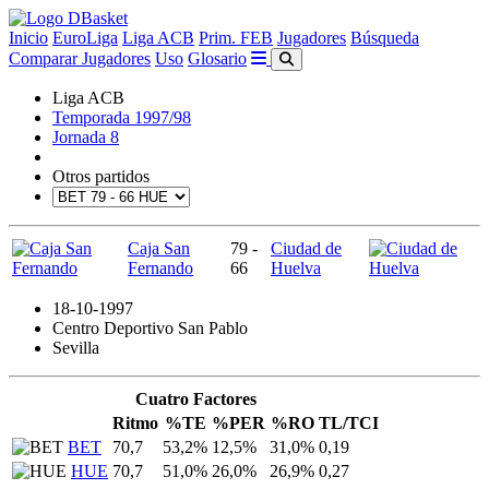
Inicio
EuroLiga
Liga ACB
Prim. FEB
Jugadores
Búsqueda
Comparar Jugadores
Uso
Glosario
Liga ACB
Temporada 1997/98
Jornada 8
Otros partidos
Caja San
79 -
Ciudad de
Fernando
66
Huelva
18-10-1997
Centro Deportivo San Pablo
Sevilla
Cuatro Factores
Ritmo
%TE
%PER
%RO
TL/TCI
BET
70,7
53,2%
12,5%
31,0%
0,19
HUE
70,7
51,0%
26,0%
26,9%
0,27