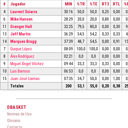
#
Jugador
MIN
%TR
%TE
RT3
RTL
%
4
Laurent Sciarra
30:16
50,0
50,0
0,25
0,00
0
6
Mike Hansen
28:29
20,0
20,0
0,80
0,00
0
11
Granger Hall
32:25
79,5
80,0
0,00
0,30
9
13
Jeff Martin
36:29
54,5
54,2
0,33
0,33
4
14
Marques Bragg
37:39
48,7
54,5
0,00
0,91
1
7
Quique López
08:09
100,0
100,0
0,00
0,00
0
8
Álex Rodríguez
02:21
0,0
0,0
0,00
0,00
0
9
Miguel Ángel Vilchez
09:44
33,3
33,3
0,33
0,00
0
10
Luis Barroso
06:53
0,0
0,0
0,00
0,00
0
15
Juan José Llamas
07:35
34,7
50,0
0,00
1,00
0
Totales
200
53,1
55,0
0,20
0,38
2
DBASKET
Normas de Uso
Glosario
Contacto