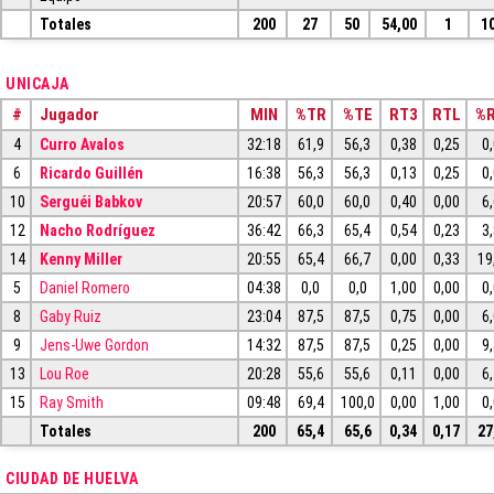
Totales
200
27
50
54,00
1
1
UNICAJA
#
Jugador
MIN
%TR
%TE
RT3
RTL
%
4
Curro Avalos
32:18
61,9
56,3
0,38
0,25
0
6
Ricardo Guillén
16:38
56,3
56,3
0,13
0,25
0
10
Serguéi Babkov
20:57
60,0
60,0
0,40
0,00
6
12
Nacho Rodríguez
36:42
66,3
65,4
0,54
0,23
3
14
Kenny Miller
20:55
65,4
66,7
0,00
0,33
19
5
Daniel Romero
04:38
0,0
0,0
1,00
0,00
0
8
Gaby Ruiz
23:04
87,5
87,5
0,75
0,00
6
9
Jens-Uwe Gordon
14:32
87,5
87,5
0,25
0,00
9
13
Lou Roe
20:28
55,6
55,6
0,11
0,00
6
15
Ray Smith
09:48
69,4
100,0
0,00
1,00
0
Totales
200
65,4
65,6
0,34
0,17
27
CIUDAD DE HUELVA