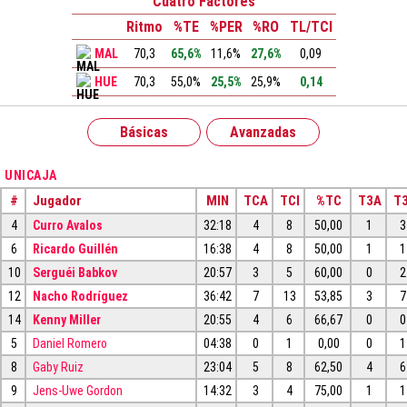
Cuatro Factores
Ritmo
%TE
%PER
%RO
TL/TCI
MAL
70,3
65,6%
11,6%
27,6%
0,09
HUE
70,3
55,0%
25,5%
25,9%
0,14
Básicas
Avanzadas
UNICAJA
#
Jugador
MIN
TCA
TCI
%TC
T3A
T3
4
Curro Avalos
32:18
4
8
50,00
1
3
6
Ricardo Guillén
16:38
4
8
50,00
1
1
10
Serguéi Babkov
20:57
3
5
60,00
0
2
12
Nacho Rodríguez
36:42
7
13
53,85
3
7
14
Kenny Miller
20:55
4
6
66,67
0
0
5
Daniel Romero
04:38
0
1
0,00
0
1
8
Gaby Ruiz
23:04
5
8
62,50
4
6
9
Jens-Uwe Gordon
14:32
3
4
75,00
1
1