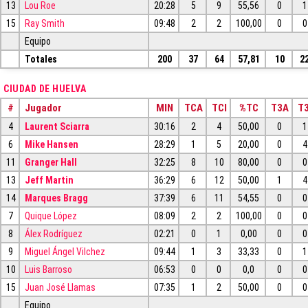
13
Lou Roe
20:28
5
9
55,56
0
1
15
Ray Smith
09:48
2
2
100,00
0
0
Equipo
Totales
200
37
64
57,81
10
2
CIUDAD DE HUELVA
#
Jugador
MIN
TCA
TCI
%TC
T3A
T3
4
Laurent Sciarra
30:16
2
4
50,00
0
1
6
Mike Hansen
28:29
1
5
20,00
0
4
11
Granger Hall
32:25
8
10
80,00
0
0
13
Jeff Martin
36:29
6
12
50,00
1
4
14
Marques Bragg
37:39
6
11
54,55
0
0
7
Quique López
08:09
2
2
100,00
0
0
8
Álex Rodríguez
02:21
0
1
0,00
0
0
9
Miguel Ángel Vilchez
09:44
1
3
33,33
0
1
10
Luis Barroso
06:53
0
0
0,0
0
0
15
Juan José Llamas
07:35
1
2
50,00
0
0
Equipo