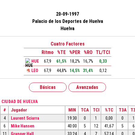
20-09-1997
Palacio de los Deportes de Huelva
Huelva
Cuatro Factores
Ritmo
%TE
%PER
%RO
TL/TCI
HUE
67,9
61,5%
18,2%
16,7%
0,33
LEO
67,9
44,8%
14,5%
31,4%
0,12
Básicas
Avanzadas
CIUDAD DE HUELVA
#
Jugador
MIN
TCA
TCI
%TC
T3A
T3
4
Laurent Sciarra
19:30
0
1
0,00
0
1
6
Mike Hansen
40:00
5
12
41,67
5
6
11
Granger Hall
33:24
4
7
57,14
0
0