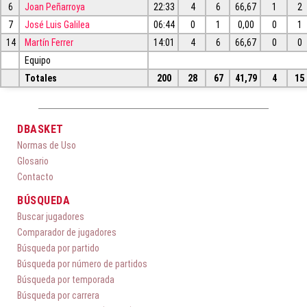
6
Joan Peñarroya
22:33
4
6
66,67
1
2
7
José Luis Galilea
06:44
0
1
0,00
0
1
14
Martín Ferrer
14:01
4
6
66,67
0
0
Equipo
Totales
200
28
67
41,79
4
15
DBASKET
Normas de Uso
Glosario
Contacto
BÚSQUEDA
Buscar jugadores
Comparador de jugadores
Búsqueda por partido
Búsqueda por número de partidos
Búsqueda por temporada
Búsqueda por carrera