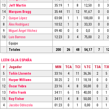
13
Jeff Martin
35:19
1
8
12,50
0
3
14
Marques Bragg
35:44
11
12
91,67
0
0
7
Quique López
03:08
1
1
100,00
0
0
8
Álex Rodríguez
10:52
1
3
33,33
0
0
9
Miguel Ángel Vilchez
09:40
0
0
0,0
0
0
10
Luis Barroso
12:23
3
4
75,00
2
2
Equipo
Totales
200
26
48
54,17
7
1
LEÓN CAJA ESPAÑA
#
Jugador
MIN
TCA
TCI
%TC
T3A
T3I
5
Toñín Llorente
33:16
4
11
36,36
2
5
11
Harper Williams
30:25
2
11
18,18
0
0
12
Óscar Yebra
23:16
4
8
50,00
0
2
13
Tellis Frank
34:11
6
15
40,00
0
1
15
Roy Fisher
34:11
4
8
50,00
1
3
4
Jacobo Odriozola
01:23
0
1
0,00
0
1