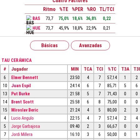
Cuatro Factores
Ritmo
%TE
%PER
%RO
TL/TCI
BAS
73,7
75,0%
18,6%
36,8%
0,22
HUE
73,7
45,9%
18,8%
22,9%
0,21
Básicas
Avanzadas
TAU CERÁMICA
#
Jugador
MIN
TCA
TCI
%TC
T3A
T3I
6
Elmer Bennett
23:50
4
7
57,14
1
2
10
Juan Espil
24:14
6
7
85,71
5
6
13
Pat Burke
21:58
5
7
71,43
0
0
14
Brent Scott
25:58
6
8
75,00
0
0
15
Miroslav Beric
21:24
4
5
80,00
2
3
4
Lucio Angulo
22:15
4
7
57,14
2
4
5
Jorge Garbajosa
09:40
2
3
66,67
0
0
7
Jordi Millera
16:10
3
6
50,00
0
1