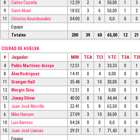
8
Carlos Cazorla
12:29
2
4
50,00
1
3
9
Santi Abad
18:02
3
6
50,00
1
2
11
Christos Koundourakis
04:00
0
0
0,0
0
0
Equipo
Totales
200
39
60
65,00
12
21
CIUDAD DE HUELVA
#
Jugador
MIN
TCA
TCI
%TC
T3A
T3I
4
Pablo Martínez-Arroyo
12:51
1
3
33,33
0
1
8
Álex Rodríguez
14:41
0
4
0,00
0
0
11
Granger Hall
35:48
3
10
30,00
0
0
12
Mergin Sina
12:51
0
1
0,00
0
1
13
Jimmy Oliver
40:00
8
18
44,44
4
8
5
Juan José Morcillo
22:41
5
8
62,50
0
0
6
Mike Hansen
27:09
3
10
30,00
2
5
10
Luis Barroso
04:28
0
0
0,0
0
0
15
Juan José Llamas
29:31
5
7
71,43
0
0
Equipo